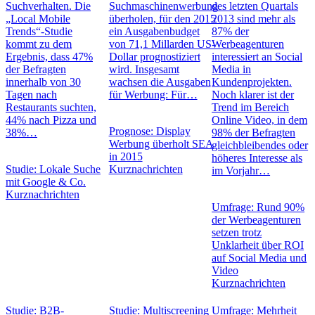
Suchverhalten. Die
Suchmaschinenwerbung
des letzten Quartals
„Local Mobile
überholen, für den 2015
2013 sind mehr als
Trends“-Studie
ein Ausgabenbudget
87% der
kommt zu dem
von 71,1 Millarden US-
Werbeagenturen
Ergebnis, dass 47%
Dollar prognostiziert
interessiert an Social
der Befragten
wird. Insgesamt
Media in
innerhalb von 30
wachsen die Ausgaben
Kundenprojekten.
Tagen nach
für Werbung: Für…
Noch klarer ist der
Restaurants suchten,
Trend im Bereich
44% nach Pizza und
Online Video, in dem
Prognose: Display
38%…
98% der Befragten
Werbung überholt SEA
gleichbleibendes oder
in 2015
höheres Interesse als
Studie: Lokale Suche
Kurznachrichten
im Vorjahr…
mit Google & Co.
Kurznachrichten
Umfrage: Rund 90%
der Werbeagenturen
setzen trotz
Unklarheit über ROI
auf Social Media und
Video
Kurznachrichten
Studie: B2B-
Studie: Multiscreening
Umfrage: Mehrheit