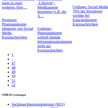
neigt zu einer
„Lifestyle“-
Umfrage: Social Media
weiteren Abw…
Medikamente
70% der Investoren
benötigen (z.B. die
wichtig bei
A…
Prognose:
Entscheidungen
Pharmaindustrie
Kurznachrichten
abhängig von Social
Umfrage:
Media
Pharmaindustrie
Kurznachrichten
schöpft digitale
Informationsleistungen
nicht aus
Kurznachrichten
1
...
47
48
49
50
51
52
OMB AG Leistungen
Suchmaschinenoptimierung (SEO)