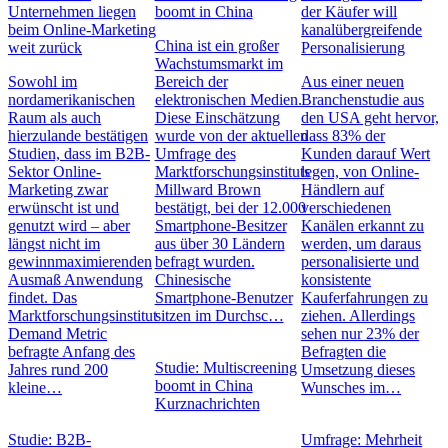
Unternehmen liegen
boomt in China
der Käufer will
beim Online-Marketing
kanalübergreifende
China ist ein großer
weit zurück
Personalisierung
Wachstumsmarkt im
Sowohl im
Bereich der
Aus einer neuen
nordamerikanischen
elektronischen Medien.
Branchenstudie aus
Raum als auch
Diese Einschätzung
den USA geht hervor,
hierzulande bestätigen
wurde von der aktuellen
dass 83% der
Studien, dass im B2B-
Umfrage des
Kunden darauf Wert
Sektor Online-
Marktforschungsinstituts
legen, von Online-
Marketing zwar
Millward Brown
Händlern auf
erwünscht ist und
bestätigt, bei der 12.000
verschiedenen
genutzt wird – aber
Smartphone-Besitzer
Kanälen erkannt zu
längst nicht im
aus über 30 Ländern
werden, um daraus
gewinnmaximierenden
befragt wurden.
personalisierte und
Ausmaß Anwendung
Chinesische
konsistente
findet. Das
Smartphone-Benutzer
Kauferfahrungen zu
Marktforschungsinstitut
sitzen im Durchsc…
ziehen. Allerdings
Demand Metric
sehen nur 23% der
befragte Anfang des
Befragten die
Studie: Multiscreening
Jahres rund 200
Umsetzung dieses
boomt in China
kleine…
Wunsches im…
Kurznachrichten
Studie: B2B-
Umfrage: Mehrheit