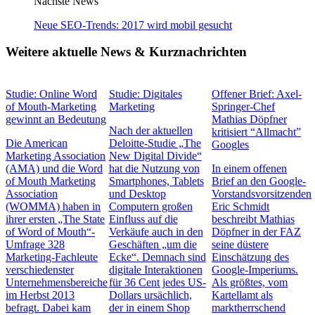
Nächste News
Neue SEO-Trends: 2017 wird mobil gesucht
Weitere aktuelle News & Kurznachrichten
Studie: Online Word
Studie: Digitales
Offener Brief: Axel-
of Mouth-Marketing
Marketing
Springer-Chef
gewinnt an Bedeutung
Mathias Döpfner
Nach der aktuellen
kritisiert “Allmacht”
Die American
Deloitte-Studie „The
Googles
Marketing Association
New Digital Divide“
(AMA) und die Word
hat die Nutzung von
In einem offenen
of Mouth Marketing
Smartphones, Tablets
Brief an den Google-
Association
und Desktop
Vorstandsvorsitzenden
(WOMMA) haben in
Computern großen
Eric Schmidt
ihrer ersten „The State
Einfluss auf die
beschreibt Mathias
of Word of Mouth“-
Verkäufe auch in den
Döpfner in der FAZ
Umfrage 328
Geschäften „um die
seine düstere
Marketing-Fachleute
Ecke“. Demnach sind
Einschätzung des
verschiedenster
digitale Interaktionen
Google-Imperiums.
Unternehmensbereiche
für 36 Cent jedes US-
Als größtes, vom
im Herbst 2013
Dollars ursächlich,
Kartellamt als
befragt. Dabei kam
der in einem Shop
marktherrschend