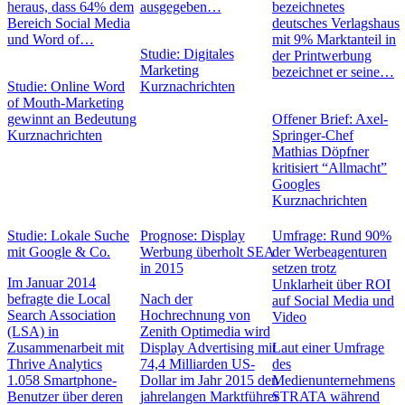
heraus, dass 64% dem
ausgegeben…
bezeichnetes
Bereich Social Media
deutsches Verlagshaus
und Word of…
mit 9% Marktanteil in
Studie: Digitales
der Printwerbung
Marketing
bezeichnet er seine…
Studie: Online Word
Kurznachrichten
of Mouth-Marketing
gewinnt an Bedeutung
Offener Brief: Axel-
Kurznachrichten
Springer-Chef
Mathias Döpfner
kritisiert “Allmacht”
Googles
Kurznachrichten
Studie: Lokale Suche
Prognose: Display
Umfrage: Rund 90%
mit Google & Co.
Werbung überholt SEA
der Werbeagenturen
in 2015
setzen trotz
Im Januar 2014
Unklarheit über ROI
befragte die Local
Nach der
auf Social Media und
Search Association
Hochrechnung von
Video
(LSA) in
Zenith Optimedia wird
Zusammenarbeit mit
Display Advertising mit
Laut einer Umfrage
Thrive Analytics
74,4 Milliarden US-
des
1.058 Smartphone-
Dollar im Jahr 2015 den
Medienunternehmens
Benutzer über deren
jahrelangen Marktführer
STRATA während