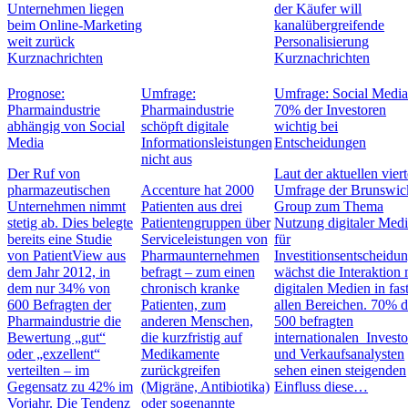
Unternehmen liegen
der Käufer will
beim Online-Marketing
kanalübergreifende
weit zurück
Personalisierung
Kurznachrichten
Kurznachrichten
Prognose:
Umfrage:
Umfrage: Social Media
Pharmaindustrie
Pharmaindustrie
70% der Investoren
abhängig von Social
schöpft digitale
wichtig bei
Media
Informationsleistungen
Entscheidungen
nicht aus
Der Ruf von
Laut der aktuellen vier
pharmazeutischen
Accenture hat 2000
Umfrage der Brunswic
Unternehmen nimmt
Patienten aus drei
Group zum Thema
stetig ab. Dies belegte
Patientengruppen über
Nutzung digitaler Med
bereits eine Studie
Serviceleistungen von
für
von PatientView aus
Pharmaunternehmen
Investitionsentscheidu
dem Jahr 2012, in
befragt – zum einen
wächst die Interaktion 
dem nur 34% von
chronisch kranke
digitalen Medien in fas
600 Befragten der
Patienten, zum
allen Bereichen. 70% d
Pharmaindustrie die
anderen Menschen,
500 befragten
Bewertung „gut“
die kurzfristig auf
internationalen Invest
oder „exzellent“
Medikamente
und Verkaufsanalysten
verteilten – im
zurückgreifen
sehen einen steigenden
Gegensatz zu 42% im
(Migräne, Antibiotika)
Einfluss diese…
Vorjahr. Die Tendenz
oder sogenannte