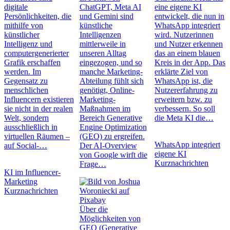
digitale
ChatGPT, Meta AI
eine eigene KI
Persönlichkeiten, die
und Gemini sind
entwickelt, die nun in
mithilfe von
künstliche
WhatsApp integriert
künstlicher
Intelligenzen
wird. Nutzerinnen
Intelligenz und
mittlerweile in
und Nutzer erkennen
computergenerierter
unseren Alltag
das an einem blauen
Grafik erschaffen
eingezogen, und so
Kreis in der App. Das
werden. Im
manche Marketing-
erklärte Ziel von
Gegensatz zu
Abteilung fühlt sich
WhatsApp ist, die
menschlichen
genötigt, Online-
Nutzererfahrung zu
Influencern existieren
Marketing-
erweitern bzw. zu
sie nicht in der realen
Maßnahmen im
verbessern. So soll
Welt, sondern
Bereich Generative
die Meta KI die…
ausschließlich in
Engine Optimization
virtuellen Räumen –
(GEO) zu ergreifen.
WhatsApp integriert
auf Social-…
Der AI-Overview
eigene KI
von Google wirft die
Kurznachrichten
Frage…
KI im Influencer-
Marketing
Kurznachrichten
Über die
Möglichkeiten von
GEO (Generative