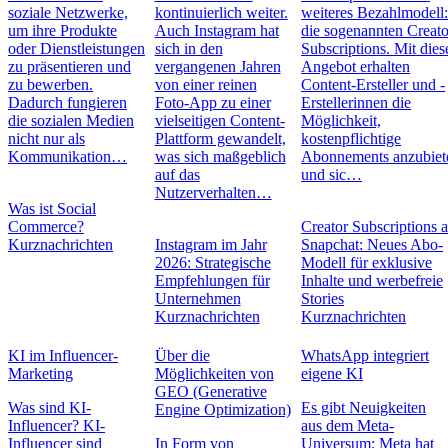
soziale Netzwerke,
kontinuierlich weiter.
weiteres Bezahlmodell
um ihre Produkte
Auch Instagram hat
die sogenannten Creato
oder Dienstleistungen
sich in den
Subscriptions. Mit die
zu präsentieren und
vergangenen Jahren
Angebot erhalten
zu bewerben.
von einer reinen
Content-Ersteller und -
Dadurch fungieren
Foto-App zu einer
Erstellerinnen die
die sozialen Medien
vielseitigen Content-
Möglichkeit,
nicht nur als
Plattform gewandelt,
kostenpflichtige
Kommunikation…
was sich maßgeblich
Abonnements anzubiet
auf das
und sic…
Nutzerverhalten…
Was ist Social
Commerce?
Creator Subscriptions 
Kurznachrichten
Instagram im Jahr
Snapchat: Neues Abo-
2026: Strategische
Modell für exklusive
Empfehlungen für
Inhalte und werbefreie
Unternehmen
Stories
Kurznachrichten
Kurznachrichten
KI im Influencer-
Über die
WhatsApp integriert
Marketing
Möglichkeiten von
eigene KI
GEO (Generative
Was sind KI-
Es gibt Neuigkeiten
Engine Optimization)
Influencer? KI-
aus dem Meta-
Influencer sind
In Form von
Universum: Meta hat