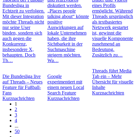
Bundesliga in
diskutiert werden.
eines Profils
Echtzeit zu verfolgen.
„Places people
ermöglicht. Während
Mit dieser Integration
talking about“ könnte
Threads ursprünglich
möchte Threads nicht
positive
als textbasiertes
nur seine User
Auswirkungen auf
Netzwerk gestartet
binden, sondern sich
lokale Unternehmen
ist, gewinnt die
auch gegen die
haben, die ihre
visuelle Komponente
Konkurrenz,
Sichtbarkeit in der
zunehmend an
insbesondere X,
Suchmaschine
Bedeutung.
behaupten. Doch
steigern möchten.
Zusätzlich zu…
Th…
Wa…
Threads führt Media
Die Bundesliga live
Google
Tab ein – Mehr
auf Threads – Neues
experimentiert mit
Übersicht für visuelle
Feature für Fußball-
einem neuen Local
Inhalte
Fans
Search Feature
Kurznachrichten
Kurznachrichten
Kurznachrichten
1
2
3
4
...
50
...