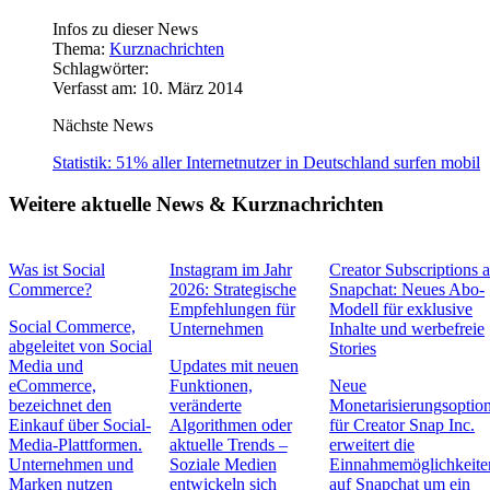
Infos zu dieser News
Thema:
Kurznachrichten
Schlagwörter:
Verfasst am: 10. März 2014
Nächste News
Statistik: 51% aller Internetnutzer in Deutschland surfen mobil
Weitere aktuelle News & Kurznachrichten
Was ist Social
Instagram im Jahr
Creator Subscriptions 
Commerce?
2026: Strategische
Snapchat: Neues Abo-
Empfehlungen für
Modell für exklusive
Social Commerce,
Unternehmen
Inhalte und werbefreie
abgeleitet von Social
Stories
Media und
Updates mit neuen
eCommerce,
Funktionen,
Neue
bezeichnet den
veränderte
Monetarisierungsoptio
Einkauf über Social-
Algorithmen oder
für Creator Snap Inc.
Media-Plattformen.
aktuelle Trends –
erweitert die
Unternehmen und
Soziale Medien
Einnahmemöglichkeite
Marken nutzen
entwickeln sich
auf Snapchat um ein