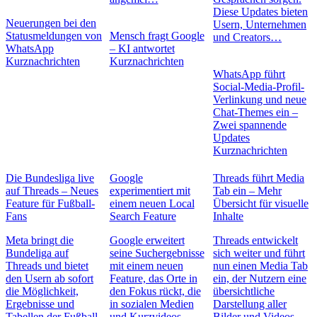
Diese Updates bieten
Neuerungen bei den
Usern, Unternehmen
Statusmeldungen von
Mensch fragt Google
und Creators…
WhatsApp
– KI antwortet
Kurznachrichten
Kurznachrichten
WhatsApp führt
Social-Media-Profil-
Verlinkung und neue
Chat-Themes ein –
Zwei spannende
Updates
Kurznachrichten
Die Bundesliga live
Google
Threads führt Media
auf Threads – Neues
experimentiert mit
Tab ein – Mehr
Feature für Fußball-
einem neuen Local
Übersicht für visuelle
Fans
Search Feature
Inhalte
Meta bringt die
Google erweitert
Threads entwickelt
Bundeliga auf
seine Suchergebnisse
sich weiter und führt
Threads und bietet
mit einem neuen
nun einen Media Tab
den Usern ab sofort
Feature, das Orte in
ein, der Nutzern eine
die Möglichkeit,
den Fokus rückt, die
übersichtliche
Ergebnisse und
in sozialen Medien
Darstellung aller
Tabellen der Fußball-
und Kurzvideos
Bilder und Videos