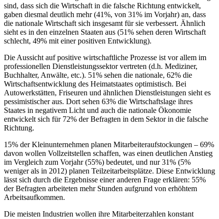
sind, dass sich die Wirtschaft in die falsche Richtung entwickelt,
gaben diesmal deutlich mehr (41%, von 31% im Vorjahr) an, dass
die nationale Wirtschaft sich insgesamt für sie verbessert. Ähnlich
sieht es in den einzelnen Staaten aus (51% sehen deren Wirtschaft
schlecht, 49% mit einer positiven Entwicklung).
Die Aussicht auf positive wirtschaftliche Prozesse ist vor allem im
professionellen Dienstleistungssektor vertreten (d.h. Mediziner,
Buchhalter, Anwälte, etc.). 51% sehen die nationale, 62% die
Wirtschaftsentwicklung des Heimatstaates optimistisch. Bei
Autowerkstätten, Friseuren und ähnlichen Dienstleistungen sieht es
pessimistischer aus. Dort sehen 63% die Wirtschaftslage ihres
Staates in negativem Licht und auch die nationale Ökonomie
entwickelt sich für 72% der Befragten in dem Sektor in die falsche
Richtung.
15% der Kleinunternehmen planen Mitarbeiteraufstockungen – 69%
davon wollen Vollzeitstellen schaffen, was einen deutlichen Anstieg
im Vergleich zum Vorjahr (55%) bedeutet, und nur 31% (5%
weniger als in 2012) planen Teilzeitarbeitsplätze. Diese Entwicklung
lässt sich durch die Ergebnisse einer anderen Frage erklären: 55%
der Befragten arbeiteten mehr Stunden aufgrund von erhöhtem
Arbeitsaufkommen.
Die meisten Industrien wollen ihre Mitarbeiterzahlen konstant