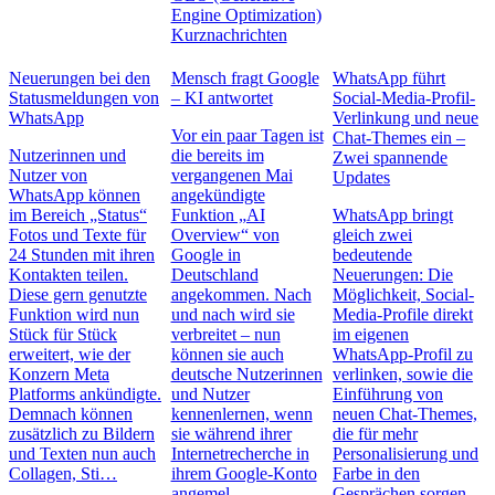
Engine Optimization)
Kurznachrichten
Neuerungen bei den
Mensch fragt Google
WhatsApp führt
Statusmeldungen von
– KI antwortet
Social-Media-Profil-
WhatsApp
Verlinkung und neue
Vor ein paar Tagen ist
Chat-Themes ein –
Nutzerinnen und
die bereits im
Zwei spannende
Nutzer von
vergangenen Mai
Updates
WhatsApp können
angekündigte
im Bereich „Status“
Funktion „AI
WhatsApp bringt
Fotos und Texte für
Overview“ von
gleich zwei
24 Stunden mit ihren
Google in
bedeutende
Kontakten teilen.
Deutschland
Neuerungen: Die
Diese gern genutzte
angekommen. Nach
Möglichkeit, Social-
Funktion wird nun
und nach wird sie
Media-Profile direkt
Stück für Stück
verbreitet – nun
im eigenen
erweitert, wie der
können sie auch
WhatsApp-Profil zu
Konzern Meta
deutsche Nutzerinnen
verlinken, sowie die
Platforms ankündigte.
und Nutzer
Einführung von
Demnach können
kennenlernen, wenn
neuen Chat-Themes,
zusätzlich zu Bildern
sie während ihrer
die für mehr
und Texten nun auch
Internetrecherche in
Personalisierung und
Collagen, Sti…
ihrem Google-Konto
Farbe in den
angemel…
Gesprächen sorgen.