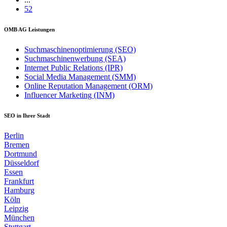
52
OMB AG Leistungen
Suchmaschinenoptimierung (SEO)
Suchmaschinenwerbung (SEA)
Internet Public Relations (IPR)
Social Media Management (SMM)
Online Reputation Management (ORM)
Influencer Marketing (INM)
SEO in Ihrer Stadt
Berlin
Bremen
Dortmund
Düsseldorf
Essen
Frankfurt
Hamburg
Köln
Leipzig
München
Stuttgart