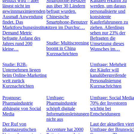
genutzt wird – aber
Smartphone-Besitzer
Kanälen erkannt zu
längst nicht im
aus über 30 Ländern
werden, um daraus
gewinnmaximierenden
befragt wurden.
personalisierte und
Ausmaß Anwendung
Chinesische
konsistente
findet. Das
Smartphone-Benutzer
Kauferfahrungen zu
Marktforschungsinstitut
sitzen im Durchsc…
ziehen. Allerdings
Demand Metric
sehen nur 23% der
befragte Anfang des
Befragten die
Studie: Multiscreening
Jahres rund 200
Umsetzung dieses
boomt in China
kleine…
Wunsches im…
Kurznachrichten
Studie: B2B-
Umfrage: Mehrheit
Unternehmen liegen
der Käufer will
beim Online-Marketing
kanalübergreifende
weit zurück
Personalisierung
Kurznachrichten
Kurznachrichten
Prognose:
Umfrage:
Umfrage: Social Media
Pharmaindustrie
Pharmaindustrie
70% der Investoren
abhängig von Social
schöpft digitale
wichtig bei
Media
Informationsleistungen
Entscheidungen
nicht aus
Der Ruf von
Laut der aktuellen vier
pharmazeutischen
Accenture hat 2000
Umfrage der Brunswic