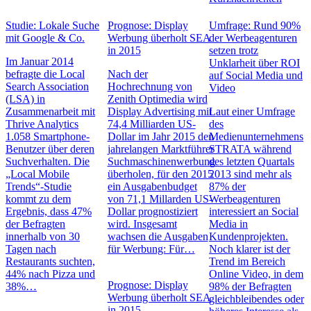
Studie: Lokale Suche
Prognose: Display
Umfrage: Rund 90%
mit Google & Co.
Werbung überholt SEA
der Werbeagenturen
in 2015
setzen trotz
Im Januar 2014
Unklarheit über ROI
befragte die Local
Nach der
auf Social Media und
Search Association
Hochrechnung von
Video
(LSA) in
Zenith Optimedia wird
Zusammenarbeit mit
Display Advertising mit
Laut einer Umfrage
Thrive Analytics
74,4 Milliarden US-
des
1.058 Smartphone-
Dollar im Jahr 2015 den
Medienunternehmens
Benutzer über deren
jahrelangen Marktführer
STRATA während
Suchverhalten. Die
Suchmaschinenwerbung
des letzten Quartals
„Local Mobile
überholen, für den 2015
2013 sind mehr als
Trends“-Studie
ein Ausgabenbudget
87% der
kommt zu dem
von 71,1 Millarden US-
Werbeagenturen
Ergebnis, dass 47%
Dollar prognostiziert
interessiert an Social
der Befragten
wird. Insgesamt
Media in
innerhalb von 30
wachsen die Ausgaben
Kundenprojekten.
Tagen nach
für Werbung: Für…
Noch klarer ist der
Restaurants suchten,
Trend im Bereich
44% nach Pizza und
Online Video, in dem
Prognose: Display
38%…
98% der Befragten
Werbung überholt SEA
gleichbleibendes oder
in 2015