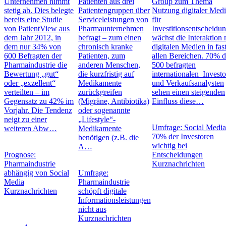
Unternehmen nimmt
Patienten aus drei
Group zum Thema
stetig ab. Dies belegte
Patientengruppen über
Nutzung digitaler Med
bereits eine Studie
Serviceleistungen von
für
von PatientView aus
Pharmaunternehmen
Investitionsentscheidu
dem Jahr 2012, in
befragt – zum einen
wächst die Interaktion 
dem nur 34% von
chronisch kranke
digitalen Medien in fas
600 Befragten der
Patienten, zum
allen Bereichen. 70% d
Pharmaindustrie die
anderen Menschen,
500 befragten
Bewertung „gut“
die kurzfristig auf
internationalen Invest
oder „exzellent“
Medikamente
und Verkaufsanalysten
verteilten – im
zurückgreifen
sehen einen steigenden
Gegensatz zu 42% im
(Migräne, Antibiotika)
Einfluss diese…
Vorjahr. Die Tendenz
oder sogenannte
neigt zu einer
„Lifestyle“-
Umfrage: Social Media
weiteren Abw…
Medikamente
70% der Investoren
benötigen (z.B. die
wichtig bei
A…
Prognose:
Entscheidungen
Pharmaindustrie
Kurznachrichten
abhängig von Social
Umfrage:
Media
Pharmaindustrie
Kurznachrichten
schöpft digitale
Informationsleistungen
nicht aus
Kurznachrichten