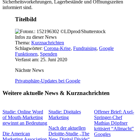
Sicherheitsvorkehrungen, Lagerbestände und Öffnungszeiten
informiert sind.
Titelbild
Infos zu dieser News
Thema:
Kurznachrichten
Schlagwörter:
Corona-Krise
,
Fundraising
,
Google
Funktionen
,
Spenden
Verfasst am: 25. Juni 2020
Nächste News
Privatsphäre-Updates bei Google
Weitere aktuelle News & Kurznachrichten
Studie: Online Word
Studie: Digitales
Offener Brief: Axel-
of Mouth-Marketing
Marketing
Springer-Chef
gewinnt an Bedeutung
Mathias Döpfner
Nach der aktuellen
kritisiert “Allmacht”
Die American
Deloitte-Studie „The
Googles
Marketing Association
New Digital Divide“