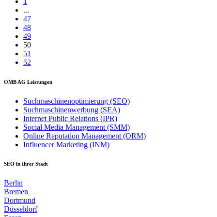
1
...
47
48
49
50
51
52
OMB AG Leistungen
Suchmaschinenoptimierung (SEO)
Suchmaschinenwerbung (SEA)
Internet Public Relations (IPR)
Social Media Management (SMM)
Online Reputation Management (ORM)
Influencer Marketing (INM)
SEO in Ihrer Stadt
Berlin
Bremen
Dortmund
Düsseldorf