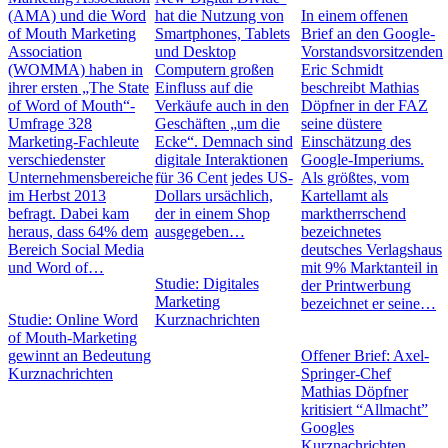
(AMA) und die Word
hat die Nutzung von
In einem offenen
of Mouth Marketing
Smartphones, Tablets
Brief an den Google-
Association
und Desktop
Vorstandsvorsitzenden
(WOMMA) haben in
Computern großen
Eric Schmidt
ihrer ersten „The State
Einfluss auf die
beschreibt Mathias
of Word of Mouth“-
Verkäufe auch in den
Döpfner in der FAZ
Umfrage 328
Geschäften „um die
seine düstere
Marketing-Fachleute
Ecke“. Demnach sind
Einschätzung des
verschiedenster
digitale Interaktionen
Google-Imperiums.
Unternehmensbereiche
für 36 Cent jedes US-
Als größtes, vom
im Herbst 2013
Dollars ursächlich,
Kartellamt als
befragt. Dabei kam
der in einem Shop
marktherrschend
heraus, dass 64% dem
ausgegeben…
bezeichnetes
Bereich Social Media
deutsches Verlagshaus
und Word of…
mit 9% Marktanteil in
Studie: Digitales
der Printwerbung
Marketing
bezeichnet er seine…
Studie: Online Word
Kurznachrichten
of Mouth-Marketing
gewinnt an Bedeutung
Offener Brief: Axel-
Kurznachrichten
Springer-Chef
Mathias Döpfner
kritisiert “Allmacht”
Googles
Kurznachrichten