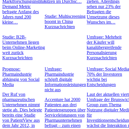
Marktforschungsinstitut
sitzen im Durchsc…
ziehen. Allerdings
Demand Metric
sehen nur 23% der
befragte Anfang des
Befragten die
Studie: Multiscreening
Jahres rund 200
Umsetzung dieses
boomt in China
kleine…
Wunsches im…
Kurznachrichten
Studie: B2B-
Umfrage: Mehrheit
Unternehmen liegen
der Käufer will
beim Online-Marketing
kanalübergreifende
weit zurück
Personalisierung
Kurznachrichten
Kurznachrichten
Prognose:
Umfrage:
Umfrage: Social Media
Pharmaindustrie
Pharmaindustrie
70% der Investoren
abhängig von Social
schöpft digitale
wichtig bei
Media
Informationsleistungen
Entscheidungen
nicht aus
Der Ruf von
Laut der aktuellen vier
pharmazeutischen
Accenture hat 2000
Umfrage der Brunswic
Unternehmen nimmt
Patienten aus drei
Group zum Thema
stetig ab. Dies belegte
Patientengruppen über
Nutzung digitaler Med
bereits eine Studie
Serviceleistungen von
für
von PatientView aus
Pharmaunternehmen
Investitionsentscheidu
dem Jahr 2012, in
befragt – zum einen
wächst die Interaktion 