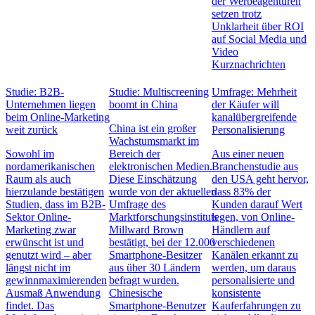
der Werbeagenturen
setzen trotz
Unklarheit über ROI
auf Social Media und
Video
Kurznachrichten
Studie: B2B-
Studie: Multiscreening
Umfrage: Mehrheit
Unternehmen liegen
boomt in China
der Käufer will
beim Online-Marketing
kanalübergreifende
China ist ein großer
weit zurück
Personalisierung
Wachstumsmarkt im
Sowohl im
Bereich der
Aus einer neuen
nordamerikanischen
elektronischen Medien.
Branchenstudie aus
Raum als auch
Diese Einschätzung
den USA geht hervor,
hierzulande bestätigen
wurde von der aktuellen
dass 83% der
Studien, dass im B2B-
Umfrage des
Kunden darauf Wert
Sektor Online-
Marktforschungsinstituts
legen, von Online-
Marketing zwar
Millward Brown
Händlern auf
erwünscht ist und
bestätigt, bei der 12.000
verschiedenen
genutzt wird – aber
Smartphone-Besitzer
Kanälen erkannt zu
längst nicht im
aus über 30 Ländern
werden, um daraus
gewinnmaximierenden
befragt wurden.
personalisierte und
Ausmaß Anwendung
Chinesische
konsistente
findet. Das
Smartphone-Benutzer
Kauferfahrungen zu