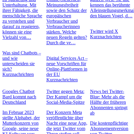
Unterhaltung. Mit
Meinungsfreiheit
kennen das berühmte
ihrer Fähigkeit, die
sowie den Schutz der
Alleinstellungsmerkmal
menschliche Sprache
europäischen
den blauen Vogel, d…
zu verstehen und
Verbraucher und
darauf zu reagieren,
Verbraucherinnen
Twitter wird X
können sie eine
stärken. Welche
Kurznachrichten
Vielzahl von…
neuen Regeln gelten?
Durch die ve…
Was sind Chatbots –
und wie
Digital Services Act –
unterscheiden sie
neue Vorschriften für
sich?
Online-Plattformen in
Kurznachrichten
der EU
Kurznachrichten
Googles Chatbot
Twitter gegen Meta:
News bei Twitter-
Bard kommt nach
Der Kampf um die
Blue: Mehr als die
Deutschland
Social-Media-Spitze
Hälfte der früheren
Abonnenten springt
Im Februar 2023
Der Konzern Meta
ab
stellte Alphabet, der
veröffentlichte über
Mutterkonzern von
Nacht eine neue App,
Die kostenpflichtige
Google, seine neue
die jetzt Twitter vom
Abonnementversion
KI-Software vor:
Thron stoßen soll.
von Twitter –