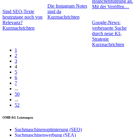
Branchenführung an.
Die Instagram Notes
Mit der Veröffen…
Sind SEO-Texte
sind da
heutzutage noch von
Kurznachrichten
Relevanz?
Google-News:
Kurznachrichten
verbesserte Suche
durch neue KI-
Strategie
Kurznachrichten
1
2
3
4
5
6
7
...
50
...
52
OMB AG Leistungen
Suchmaschinenoptimierung (SEO)
Suchmaschinenwerbung (SEA)