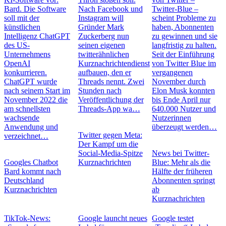
Bard. Die Software
Nach Facebook und
Twitter-Blue –
soll mit der
Instagram will
scheint Probleme zu
künstlichen
Gründer Mark
haben, Abonnenten
Intelligenz ChatGPT
Zuckerberg nun
zu gewinnen und sie
des US-
seinen eigenen
langfristig zu halten.
Unternehmens
twitterähnlichen
Seit der Einführung
OpenAI
Kurznachrichtendienst
von Twitter Blue im
konkurrieren.
aufbauen, den er
vergangenen
ChatGPT wurde
Threads nennt. Zwei
November durch
nach seinem Start im
Stunden nach
Elon Musk konnten
November 2022 die
Veröffentlichung der
bis Ende April nur
am schnellsten
Threads-App wa…
640.000 Nutzer und
wachsende
Nutzerinnen
Anwendung und
überzeugt werden…
Twitter gegen Meta:
verzeichnet…
Der Kampf um die
Social-Media-Spitze
News bei Twitter-
Googles Chatbot
Kurznachrichten
Blue: Mehr als die
Bard kommt nach
Hälfte der früheren
Deutschland
Abonnenten springt
Kurznachrichten
ab
Kurznachrichten
TikTok-News:
Google launcht neues
Google testet