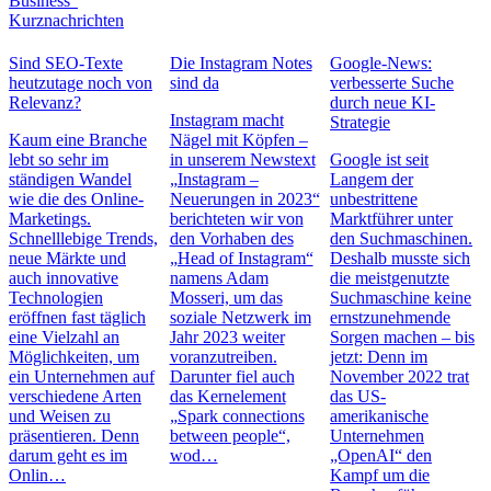
Business”
Kurznachrichten
Sind SEO-Texte
Die Instagram Notes
Google-News:
heutzutage noch von
sind da
verbesserte Suche
Relevanz?
durch neue KI-
Instagram macht
Strategie
Kaum eine Branche
Nägel mit Köpfen –
lebt so sehr im
in unserem Newstext
Google ist seit
ständigen Wandel
„Instagram –
Langem der
wie die des Online-
Neuerungen in 2023“
unbestrittene
Marketings.
berichteten wir von
Marktführer unter
Schnelllebige Trends,
den Vorhaben des
den Suchmaschinen.
neue Märkte und
„Head of Instagram“
Deshalb musste sich
auch innovative
namens Adam
die meistgenutzte
Technologien
Mosseri, um das
Suchmaschine keine
eröffnen fast täglich
soziale Netzwerk im
ernstzunehmende
eine Vielzahl an
Jahr 2023 weiter
Sorgen machen – bis
Möglichkeiten, um
voranzutreiben.
jetzt: Denn im
ein Unternehmen auf
Darunter fiel auch
November 2022 trat
verschiedene Arten
das Kernelement
das US-
und Weisen zu
„Spark connections
amerikanische
präsentieren. Denn
between people“,
Unternehmen
darum geht es im
wod…
„OpenAI“ den
Onlin…
Kampf um die