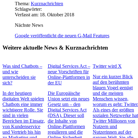
Thema:
Kurznachrichten
Schlagwörter:
Verfasst am: 18. Oktober 2018
Nächste News
Google veröffentlicht die neuen G-Mail Features
Weitere aktuelle News & Kurznachrichten
Was sind Chatbots –
Digital Services Act –
Twitter wird X
und wie
neue Vorschriften für
Nur ein kurzer Blick
unterscheiden sie
Online-Plattformen in
auf den berühmten
sich?
der EU
blauen Vogel genügt
In der heutigen
Die Europäische
und die meisten
digitalen Welt spielen
Union setzt ein neues
Menschen wissen,
Chatbots eine immer
Gesetz um – den
worum es geht: Twitter
wichtigere Rolle. Sie
Digital Services Act
Als eines der größten
sind in vielen
(DSA). Dieser soll
sozialen Netzwerke ha
Bereichen im Einsatz,
die Inhalte von
Twitter Millionen von
von Kundenservice
Online-Plattformen
Nutzern und
und Vertrieb bis hin
regulieren und die
Nutzerinnen auf der
zu Marketing und
Online-Sicherheit,
ganzen Welt. Sie alle