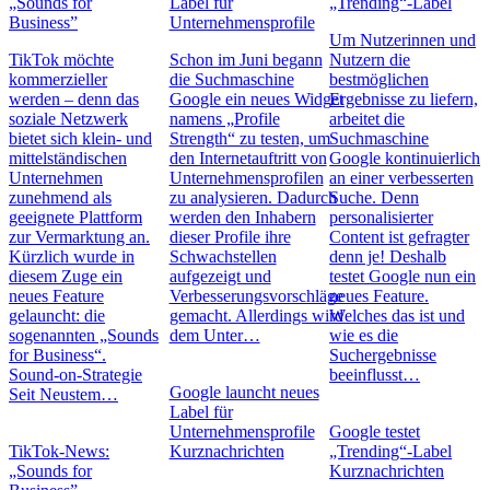
„Sounds for
Label für
„Trending“-Label
Business”
Unternehmensprofile
Um Nutzerinnen und
TikTok möchte
Schon im Juni begann
Nutzern die
kommerzieller
die Suchmaschine
bestmöglichen
werden – denn das
Google ein neues Widget
Ergebnisse zu liefern,
soziale Netzwerk
namens „Profile
arbeitet die
bietet sich klein- und
Strength“ zu testen, um
Suchmaschine
mittelständischen
den Internetauftritt von
Google kontinuierlich
Unternehmen
Unternehmensprofilen
an einer verbesserten
zunehmend als
zu analysieren. Dadurch
Suche. Denn
geeignete Plattform
werden den Inhabern
personalisierter
zur Vermarktung an.
dieser Profile ihre
Content ist gefragter
Kürzlich wurde in
Schwachstellen
denn je! Deshalb
diesem Zuge ein
aufgezeigt und
testet Google nun ein
neues Feature
Verbesserungsvorschläge
neues Feature.
gelauncht: die
gemacht. Allerdings wird
Welches das ist und
sogenannten „Sounds
dem Unter…
wie es die
for Business“.
Suchergebnisse
Sound-on-Strategie
beeinflusst…
Google launcht neues
Seit Neustem…
Label für
Unternehmensprofile
Google testet
TikTok-News:
Kurznachrichten
„Trending“-Label
„Sounds for
Kurznachrichten