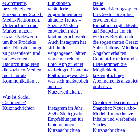
eCommerce,
Funktionen,
Neue
bezeichnet den
veränderte
Monetarisierungsoptio
Einkauf über Social-
Algorithmen oder
für Creator Snap Inc.
Media-Plattformen.
aktuelle Trends –
erweitert die
Unternehmen und
Soziale Medien
Einnahmemöglichkeite
Marken nutzen
entwickeln sich
auf Snapchat um ein
soziale Netzwerke,
kontinuierlich weiter.
weiteres Bezahlmodell
um ihre Produkte
Auch Instagram hat
die sogenannten Creato
oder Dienstleistungen
sich in den
Subscriptions. Mit die
zu präsentieren und
vergangenen Jahren
Angebot erhalten
zu bewerben.
von einer reinen
Content-Ersteller und -
Dadurch fungieren
Foto-App zu einer
Erstellerinnen die
die sozialen Medien
vielseitigen Content-
Möglichkeit,
nicht nur als
Plattform gewandelt,
kostenpflichtige
Kommunikation…
was sich maßgeblich
Abonnements anzubiet
auf das
und sic…
Nutzerverhalten…
Was ist Social
Commerce?
Creator Subscriptions 
Kurznachrichten
Instagram im Jahr
Snapchat: Neues Abo-
2026: Strategische
Modell für exklusive
Empfehlungen für
Inhalte und werbefreie
Unternehmen
Stories
Kurznachrichten
Kurznachrichten