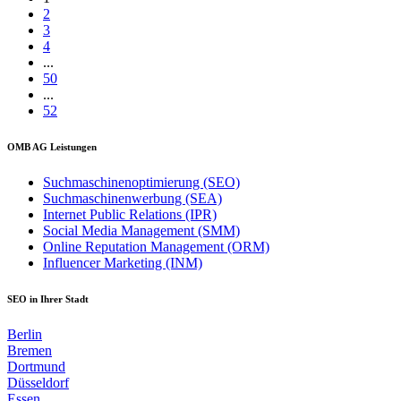
2
3
4
...
50
...
52
OMB AG Leistungen
Suchmaschinenoptimierung (SEO)
Suchmaschinenwerbung (SEA)
Internet Public Relations (IPR)
Social Media Management (SMM)
Online Reputation Management (ORM)
Influencer Marketing (INM)
SEO in Ihrer Stadt
Berlin
Bremen
Dortmund
Düsseldorf
Essen