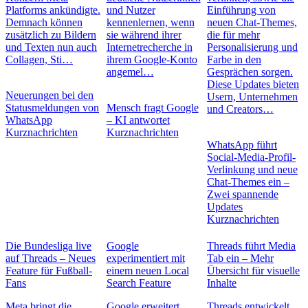
Platforms ankündigte.
und Nutzer
Einführung von
Demnach können
kennenlernen, wenn
neuen Chat-Themes,
zusätzlich zu Bildern
sie während ihrer
die für mehr
und Texten nun auch
Internetrecherche in
Personalisierung und
Collagen, Sti…
ihrem Google-Konto
Farbe in den
angemel…
Gesprächen sorgen.
Diese Updates bieten
Neuerungen bei den
Usern, Unternehmen
Statusmeldungen von
Mensch fragt Google
und Creators…
WhatsApp
– KI antwortet
Kurznachrichten
Kurznachrichten
WhatsApp führt
Social-Media-Profil-
Verlinkung und neue
Chat-Themes ein –
Zwei spannende
Updates
Kurznachrichten
Die Bundesliga live
Google
Threads führt Media
auf Threads – Neues
experimentiert mit
Tab ein – Mehr
Feature für Fußball-
einem neuen Local
Übersicht für visuelle
Fans
Search Feature
Inhalte
Meta bringt die
Google erweitert
Threads entwickelt