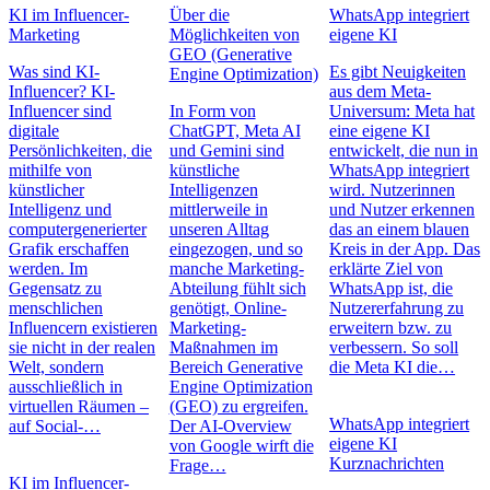
KI im Influencer-
Über die
WhatsApp integriert
Marketing
Möglichkeiten von
eigene KI
GEO (Generative
Was sind KI-
Es gibt Neuigkeiten
Engine Optimization)
Influencer? KI-
aus dem Meta-
Influencer sind
In Form von
Universum: Meta hat
digitale
ChatGPT, Meta AI
eine eigene KI
Persönlichkeiten, die
und Gemini sind
entwickelt, die nun in
mithilfe von
künstliche
WhatsApp integriert
künstlicher
Intelligenzen
wird. Nutzerinnen
Intelligenz und
mittlerweile in
und Nutzer erkennen
computergenerierter
unseren Alltag
das an einem blauen
Grafik erschaffen
eingezogen, und so
Kreis in der App. Das
werden. Im
manche Marketing-
erklärte Ziel von
Gegensatz zu
Abteilung fühlt sich
WhatsApp ist, die
menschlichen
genötigt, Online-
Nutzererfahrung zu
Influencern existieren
Marketing-
erweitern bzw. zu
sie nicht in der realen
Maßnahmen im
verbessern. So soll
Welt, sondern
Bereich Generative
die Meta KI die…
ausschließlich in
Engine Optimization
virtuellen Räumen –
(GEO) zu ergreifen.
WhatsApp integriert
auf Social-…
Der AI-Overview
eigene KI
von Google wirft die
Kurznachrichten
Frage…
KI im Influencer-