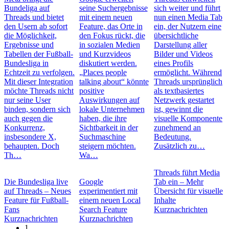
Bundeliga auf
seine Suchergebnisse
sich weiter und führt
Threads und bietet
mit einem neuen
nun einen Media Tab
den Usern ab sofort
Feature, das Orte in
ein, der Nutzern eine
die Möglichkeit,
den Fokus rückt, die
übersichtliche
Ergebnisse und
in sozialen Medien
Darstellung aller
Tabellen der Fußball-
und Kurzvideos
Bilder und Videos
Bundesliga in
diskutiert werden.
eines Profils
Echtzeit zu verfolgen.
„Places people
ermöglicht. Während
Mit dieser Integration
talking about“ könnte
Threads ursprünglich
möchte Threads nicht
positive
als textbasiertes
nur seine User
Auswirkungen auf
Netzwerk gestartet
binden, sondern sich
lokale Unternehmen
ist, gewinnt die
auch gegen die
haben, die ihre
visuelle Komponente
Konkurrenz,
Sichtbarkeit in der
zunehmend an
insbesondere X,
Suchmaschine
Bedeutung.
behaupten. Doch
steigern möchten.
Zusätzlich zu…
Th…
Wa…
Threads führt Media
Die Bundesliga live
Google
Tab ein – Mehr
auf Threads – Neues
experimentiert mit
Übersicht für visuelle
Feature für Fußball-
einem neuen Local
Inhalte
Fans
Search Feature
Kurznachrichten
Kurznachrichten
Kurznachrichten
1