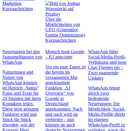
Marketing
Kurznachrichten
Über die
Möglichkeiten von
GEO (Generative
Engine Optimization)
Kurznachrichten
Neuerungen bei den
Mensch fragt Google
WhatsApp führt
Statusmeldungen von
– KI antwortet
Social-Media-Profil-
WhatsApp
Verlinkung und neue
Vor ein paar Tagen ist
Chat-Themes ein –
Nutzerinnen und
die bereits im
Zwei spannende
Nutzer von
vergangenen Mai
Updates
WhatsApp können
angekündigte
im Bereich „Status“
Funktion „AI
WhatsApp bringt
Fotos und Texte für
Overview“ von
gleich zwei
24 Stunden mit ihren
Google in
bedeutende
Kontakten teilen.
Deutschland
Neuerungen: Die
Diese gern genutzte
angekommen. Nach
Möglichkeit, Social-
Funktion wird nun
und nach wird sie
Media-Profile direkt
Stück für Stück
verbreitet – nun
im eigenen
erweitert, wie der
können sie auch
WhatsApp-Profil zu
Konzern Meta
deutsche Nutzerinnen
verlinken, sowie die