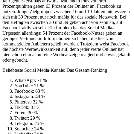
Jahr geht es erstmals aufwärts: Mit einem Plus von drei
Prozentpunkten geben 63 Prozent der Onliner an, Facebook zu
nutzen. Junge Zielgruppen zwischen 16 und 19 Jahren interessieren
sich mit 39 Prozent nur noch mäßig für das soziale Netzwerk. Bei
den Befragten zwischen 30 und 39 geben acht von zehn an, auf
Facebook aktiv zu sein. Ein Problem hat das Social Media-
Urgestein allerdings: 54 Prozent der Facebook-Nutzer geben an,
geringes Vertrauen in Informationen zu haben, die hier von
kommerziellen Anbietern geteilt werden. Trotzdem weist Facebook
die höchste Werbewirksamkeit auf, denn jeder vierte Onliner hat
hier schon einmal auf eine Werbeanzeige reagiert und etwas gekauft
oder gebucht.
Beliebteste Social Media-Kanäle: Das Gesamt-Ranking
WhatsApp: 71 %
YouTube: 71 %
Facebook: 63 %
Instagram: 49 %
Pinterest: 32 %
TikTok: 31 %
Foren: 30 %
Twitter: 29 %
Telegram: 25 %
Snapchat: 24 %