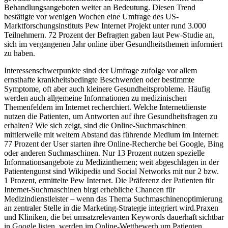
Behandlungsangeboten weiter an Bedeutung. Diesen Trend
bestätigte vor wenigen Wochen eine Umfrage des US-
Marktforschungsinstituts Pew Internet Projekt unter rund 3.000
Teilnehmern. 72 Prozent der Befragten gaben laut Pew-Studie an,
sich im vergangenen Jahr online über Gesundheitsthemen informiert
zu haben.
Interessenschwerpunkte sind der Umfrage zufolge vor allem
ernsthafte krankheitsbedingte Beschwerden oder bestimmte
Symptome, oft aber auch kleinere Gesundheitsprobleme. Häufig
werden auch allgemeine Informationen zu medizinischen
Themenfeldern im Internet recherchiert. Welche Internetdienste
nutzen die Patienten, um Antworten auf ihre Gesundheitsfragen zu
erhalten? Wie sich zeigt, sind die Online-Suchmaschinen
mittlerweile mit weitem Abstand das führende Medium im Internet:
77 Prozent der User starten ihre Online-Recherche bei Google, Bing
oder anderen Suchmaschinen. Nur 13 Prozent nutzen spezielle
Informationsangebote zu Medizinthemen; weit abgeschlagen in der
Patientengunst sind Wikipedia und Social Networks mit nur 2 bzw.
1 Prozent, ermittelte Pew Internet. Die Präferenz der Patienten für
Internet-Suchmaschinen birgt erhebliche Chancen für
Medizindienstleister – wenn das Thema Suchmaschinenoptimierung
an zentraler Stelle in die Marketing-Strategie integriert wird.Praxen
und Kliniken, die bei umsatzrelevanten Keywords dauerhaft sichtbar
in Google listen, werden im Online-Wettbewerb um Patienten