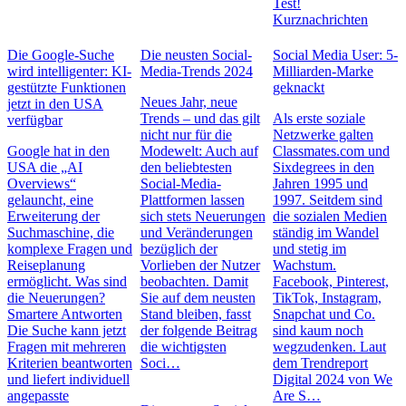
Test!
Kurznachrichten
Die Google-Suche
Die neusten Social-
Social Media User: 5-
wird intelligenter: KI-
Media-Trends 2024
Milliarden-Marke
gestützte Funktionen
geknackt
Neues Jahr, neue
jetzt in den USA
Trends – und das gilt
Als erste soziale
verfügbar
nicht nur für die
Netzwerke galten
Google hat in den
Modewelt: Auch auf
Classmates.com und
USA die „AI
den beliebtesten
Sixdegrees in den
Overviews“
Social-Media-
Jahren 1995 und
gelauncht, eine
Plattformen lassen
1997. Seitdem sind
Erweiterung der
sich stets Neuerungen
die sozialen Medien
Suchmaschine, die
und Veränderungen
ständig im Wandel
komplexe Fragen und
bezüglich der
und stetig im
Reiseplanung
Vorlieben der Nutzer
Wachstum.
ermöglicht. Was sind
beobachten. Damit
Facebook, Pinterest,
die Neuerungen?
Sie auf dem neusten
TikTok, Instagram,
Smartere Antworten
Stand bleiben, fasst
Snapchat und Co.
Die Suche kann jetzt
der folgende Beitrag
sind kaum noch
Fragen mit mehreren
die wichtigsten
wegzudenken. Laut
Kriterien beantworten
Soci…
dem Trendreport
und liefert individuell
Digital 2024 von We
angepasste
Are S…