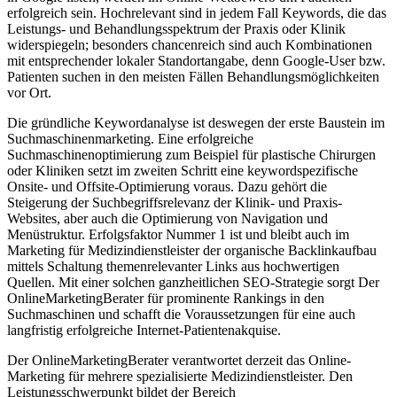
erfolgreich sein. Hochrelevant sind in jedem Fall Keywords, die das
Leistungs- und Behandlungsspektrum der Praxis oder Klinik
widerspiegeln; besonders chancenreich sind auch Kombinationen
mit entsprechender lokaler Standortangabe, denn Google-User bzw.
Patienten suchen in den meisten Fällen Behandlungsmöglichkeiten
vor Ort.
Die gründliche Keywordanalyse ist deswegen der erste Baustein im
Suchmaschinenmarketing. Eine erfolgreiche
Suchmaschinenoptimierung zum Beispiel für plastische Chirurgen
oder Kliniken setzt im zweiten Schritt eine keywordspezifische
Onsite- und Offsite-Optimierung voraus. Dazu gehört die
Steigerung der Suchbegriffsrelevanz der Klinik- und Praxis-
Websites, aber auch die Optimierung von Navigation und
Menüstruktur. Erfolgsfaktor Nummer 1 ist und bleibt auch im
Marketing für Medizindienstleister der organische Backlinkaufbau
mittels Schaltung themenrelevanter Links aus hochwertigen
Quellen. Mit einer solchen ganzheitlichen SEO-Strategie sorgt Der
OnlineMarketingBerater für prominente Rankings in den
Suchmaschinen und schafft die Voraussetzungen für eine auch
langfristig erfolgreiche Internet-Patientenakquise.
Der OnlineMarketingBerater verantwortet derzeit das Online-
Marketing für mehrere spezialisierte Medizindienstleister. Den
Leistungsschwerpunkt bildet der Bereich