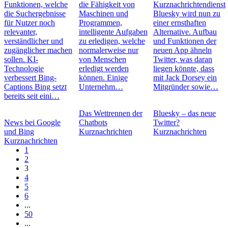
Funktionen, welche
die Fähigkeit von
Kurznachrichtendienst
die Suchergebnisse
Maschinen und
Bluesky wird nun zu
für Nutzer noch
Programmen,
einer ernsthaften
relevanter,
intelligente Aufgaben
Alternative. Aufbau
verständlicher und
zu erledigen, welche
und Funktionen der
zugänglicher machen
normalerweise nur
neuen App ähneln
sollen. KI-
von Menschen
Twitter, was daran
Technologie
erledigt werden
liegen könnte, dass
verbessert Bing-
können. Einige
mit Jack Dorsey ein
Captions Bing setzt
Unternehm…
Mitgründer sowie…
bereits seit eini…
Das Wettrennen der
Bluesky – das neue
News bei Google
Chatbots
Twitter?
und Bing
Kurznachrichten
Kurznachrichten
Kurznachrichten
1
2
3
4
5
6
...
50
...