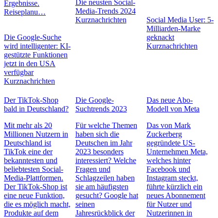
Die neusten Social-
Ergebnisse.
Media-Trends 2024
Reiseplanu…
Kurznachrichten
Social Media User: 5-
Milliarden-Marke
Die Google-Suche
geknackt
wird intelligenter: KI-
Kurznachrichten
gestützte Funktionen
jetzt in den USA
verfügbar
Kurznachrichten
Der TikTok-Shop
Die Google-
Das neue Abo-
bald in Deutschland?
Suchtrends 2023
Modell von Meta
Mit mehr als 20
Für welche Themen
Das von Mark
Millionen Nutzern in
haben sich die
Zuckerberg
Deutschland ist
Deutschen im Jahr
gegründete US-
TikTok eine der
2023 besonders
Unternehmen Meta,
bekanntesten und
interessiert? Welche
welches hinter
beliebtesten Social-
Fragen und
Facebook und
Media-Plattformen.
Schlagzeilen haben
Instagram steckt,
Der TikTok-Shop ist
sie am häufigsten
führte kürzlich ein
eine neue Funktion,
gesucht? Google hat
neues Abonnement
die es möglich macht,
seinen
für Nutzer und
Produkte auf dem
Jahresrückblick der
Nutzerinnen in