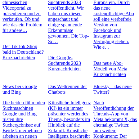
chinesischen
Suchtrends 2023
Europa ein. Durch
Videoportal zu
veröffentlicht. Wir
das neue
präsentieren und zu
haben uns diesen
kostenpflichtige Abo
verkaufen. Ob und
angeschaut und
soll eine werbefreie
wie das ein Problem
einige spannende
Version von
für andere…
Erkenntnisse
Facebook und
gewonnen. Die Top-
Instagram zur
Sc…
Verfügung stehen.
Der TikTok-Shop
Wie e…
bald in Deutschland?
Kurznachrichten
Die Google-
Suchtrends 2023
Das neue Abo-
Kurznachrichten
Modell von Meta
Kurznachrichten
News bei Google
Das Wettrennen der
Bluesky – das neue
und Bing
Chatbots
Twitter?
Die beiden führenden
Künstliche Intelligenz
Nach
Suchmaschinen
(KI) ist ein immer
Veröffentlichung der
Google und Bing
präsenter werdendes
Threads-App von
rüsten ihre
Thema, besonders im
Meta bekommt X, das
Suchergebnisse auf.
Hinblick auf die
ehemalige Twitter,
Beide Unternehmen
Zukunft. Künstliche
nun weitere
arbeiten an neuen
Intelligenz beschreibt
Konkurrenz: Der