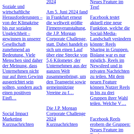
2024
Neues Feature im
Soziale und
Test!
wirtschaftliche
Am 5. Juni 2024 fand
Herausforderungen –
in Frankfurt erneut
Facebook testet
von der Klimakrise
die weltweit größte
aktuell eine neue
bis zur sozialen
Firmenveranstaltung,
Funktion, welche die
Ungleichheit –
die J.P. Morgan
Social-Media-
gewinnen in unserer
Corporate Challenge,
Landschaft verändern
Gesellschaft
statt. Dabei handelt es
könnte: Reels
zunehmend an
sich um einen Lauf
Sharing in Gruppen.
Bedeutung. Viele
über eine Strecke von
Bislang war es nur
Menschen sind daher
5,6 Kilometer, der
möglich, Reels im
der Meinung, dass
Unternehmen aus der
Newsfeed und in
Unternehmen nicht
ganzen Welt
privaten Nachrichten
nur auf ihren Gewinn
zusammenbringt, um
zu teilen. Mit dem
ausgerichtet sein
den Teamgeist sowie
neuen Feature
sollten, sondern auch
gemeinnützige
können Nutzer Reels
einen positiven
Vereine zu f…
in bis zu drei
Einfl…
Gruppen ihrer Wahl
teilen. Welche V…
Die J.P. Morgan
Social Impact
Corporate Challenge
Marketing
2024
Facebook Reels
Kurznachrichten
Kurznachrichten
erobern die Gruppen:
Neues Feature im