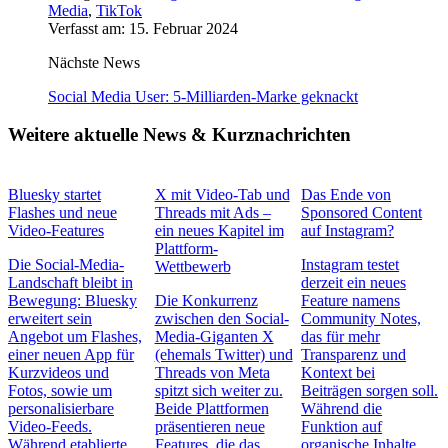
Media
,
TikTok
Verfasst am: 15. Februar 2024
Nächste News
Social Media User: 5-Milliarden-Marke geknackt
Weitere aktuelle News & Kurznachrichten
Bluesky startet
X mit Video-Tab und
Das Ende von
Flashes und neue
Threads mit Ads –
Sponsored Content
Video-Features
ein neues Kapitel im
auf Instagram?
Plattform-
Die Social-Media-
Instagram testet
Wettbewerb
Landschaft bleibt in
derzeit ein neues
Bewegung: Bluesky
Die Konkurrenz
Feature namens
erweitert sein
zwischen den Social-
Community Notes,
Angebot um Flashes,
Media-Giganten X
das für mehr
einer neuen App für
(ehemals Twitter) und
Transparenz und
Kurzvideos und
Threads von Meta
Kontext bei
Fotos, sowie um
spitzt sich weiter zu.
Beiträgen sorgen soll.
personalisierbare
Beide Plattformen
Während die
Video-Feeds.
präsentieren neue
Funktion auf
Während etablierte
Features, die das
organische Inhalte