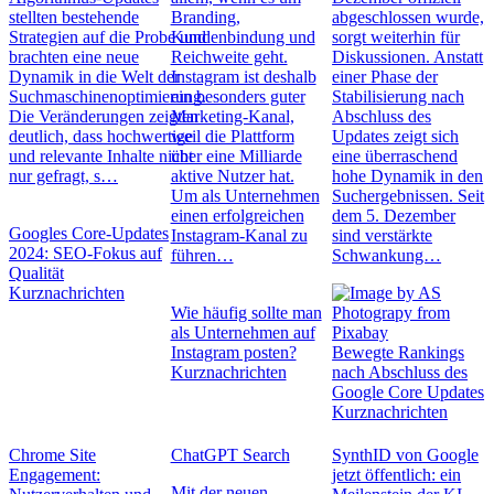
stellten bestehende
Branding,
abgeschlossen wurde,
Strategien auf die Probe und
Kundenbindung und
sorgt weiterhin für
brachten eine neue
Reichweite geht.
Diskussionen. Anstatt
Dynamik in die Welt der
Instagram ist deshalb
einer Phase der
Suchmaschinenoptimierung.
ein besonders guter
Stabilisierung nach
Die Veränderungen zeigten
Marketing-Kanal,
Abschluss des
deutlich, dass hochwertige
weil die Plattform
Updates zeigt sich
und relevante Inhalte nicht
über eine Milliarde
eine überraschend
nur gefragt, s…
aktive Nutzer hat.
hohe Dynamik in den
Um als Unternehmen
Suchergebnissen. Seit
einen erfolgreichen
dem 5. Dezember
Googles Core-Updates
Instagram-Kanal zu
sind verstärkte
2024: SEO-Fokus auf
führen…
Schwankung…
Qualität
Kurznachrichten
Wie häufig sollte man
als Unternehmen auf
Instagram posten?
Bewegte Rankings
Kurznachrichten
nach Abschluss des
Google Core Updates
Kurznachrichten
Chrome Site
ChatGPT Search
SynthID von Google
Engagement:
jetzt öffentlich: ein
Mit der neuen