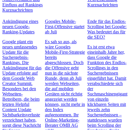
Einfluss auf Rankings
Kurznachrichten
Kurznachrichten
Ankündigung eines
Googles Mobile-
Ende für das Endlos-
neuen Google-
First-Offensive startet
Scrolling bei Google:
Ranking-Updates
ab Juli
Was bedeutet das für
die SEO?
Google plant ein
Es sah so aus, als
neues umfassendes
wäre Googles
Es ist erst etwa
Update für die
Mobile-First-Strategie
eineinhalb Jahre her,
Suchergebnis-
bereits
dass Google die
Rankings. Die
abgeschlossen. Doch
Funktion des Endlos-
Ankündigung für das
die Offensive geht
Scrollings in den
Update erfolgte auf
nun in die nächste
Suchergebnissen
dem Google Web
Runde, denn ab Juli
eingeführt hat. Damit
Creator Summit.
werden Webseiten,
verabschiedete sich
Besonders bei den
die auf mobilen
der
Webseiten-
Geräten nicht richtig
Suchmaschinengigant
Betreibern, die beim
angezeigt werden
von einzeln
letzten Helpful
können, nicht mehr in
klickbaren Seiten mit
Content Update
den Index
jeweils zehn
Sichtbarkeitsverluste
aufgenommen. Ihr
Suchergebnissen –
verzeichnet haben,
Online-Marketing-
stattdessen wurden
sorgt diese Nachricht
Berater OMB AG
beim Scrolling der