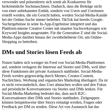
verwendet und präsentieren sich somit als Konkurrenz für
herkömmliche Suchmaschinen. Dadurch, dass die Beiträge nicht
von einer unbekannten Entität, sondern von Usern und Userinnen
erstellt werden, die ein Gesicht haben, werden Social-Media-Kanäle
bei der Online-Suche immer beliebter. TikTok hat bereits Google-
Suchergebnisse in seine In-App-Ergebnisse integriert und das
Plattform-interne Creative Center mit smarten Suchwerkzeugen wie
Keyword Insights ausgestattet. Für die Generation Z sind die Social-
Media-Apps darüber hinaus der zweitbeliebteste Ort, um Online-
Shopping zu betreiben.
DMs und Stories lösen Feeds ab
Nutzer halten sich weniger im Feed von Social-Media-Plattformen
auf, sondern verlagern ihr Interesse auf Stories und DMs, weil über
diese Funktionen der private Austausch stattfindet. Social-Media-
Feeds werden gegenwärtig durch Memes, Creator-Content,
Nachrichten, Werbung und organisches Marketing überlagert. Da ist
es nicht verwunderlich, dass User abtauchen wollen und den Fokus
auf persönliche Konversationen via Stories und DMs lenken. Für
Social-Media-Marketing bedeutet das, dass auch B2C-
Konversationen über DMs und Stories stattfinden. Zielgruppen
können beispielsweise über Storys ermutigt werden, Fragen oder
Feedback per DM zu senden. Diese Art von Austausch hat das