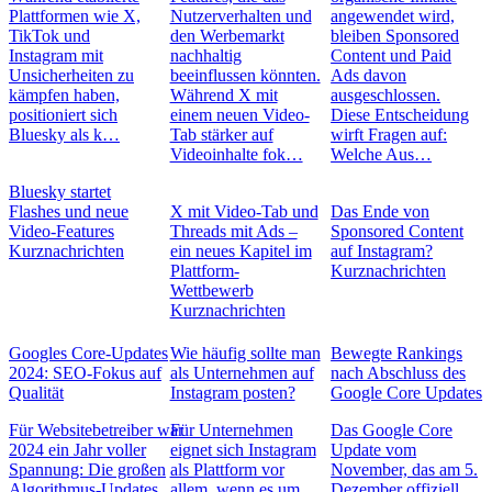
Plattformen wie X,
Nutzerverhalten und
angewendet wird,
TikTok und
den Werbemarkt
bleiben Sponsored
Instagram mit
nachhaltig
Content und Paid
Unsicherheiten zu
beeinflussen könnten.
Ads davon
kämpfen haben,
Während X mit
ausgeschlossen.
positioniert sich
einem neuen Video-
Diese Entscheidung
Bluesky als k…
Tab stärker auf
wirft Fragen auf:
Videoinhalte fok…
Welche Aus…
Bluesky startet
Flashes und neue
X mit Video-Tab und
Das Ende von
Video-Features
Threads mit Ads –
Sponsored Content
Kurznachrichten
ein neues Kapitel im
auf Instagram?
Plattform-
Kurznachrichten
Wettbewerb
Kurznachrichten
Googles Core-Updates
Wie häufig sollte man
Bewegte Rankings
2024: SEO-Fokus auf
als Unternehmen auf
nach Abschluss des
Qualität
Instagram posten?
Google Core Updates
Für Websitebetreiber war
Für Unternehmen
Das Google Core
2024 ein Jahr voller
eignet sich Instagram
Update vom
Spannung: Die großen
als Plattform vor
November, das am 5.
Algorithmus-Updates
allem, wenn es um
Dezember offiziell