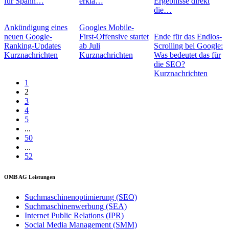
für Spann…
erklä…
Ergebnisse direkt
die…
Ankündigung eines
Googles Mobile-
neuen Google-
First-Offensive startet
Ende für das Endlos-
Ranking-Updates
ab Juli
Scrolling bei Google:
Kurznachrichten
Kurznachrichten
Was bedeutet das für
die SEO?
Kurznachrichten
1
2
3
4
5
...
50
...
52
OMB AG Leistungen
Suchmaschinenoptimierung (SEO)
Suchmaschinenwerbung (SEA)
Internet Public Relations (IPR)
Social Media Management (SMM)