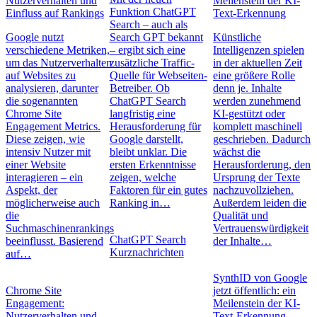
Nutzerverhalten und
Meilenstein der KI-
Funktion ChatGPT
Einfluss auf Rankings
Text-Erkennung
Search – auch als
Google nutzt
Search GPT bekannt
Künstliche
verschiedene Metriken,
– ergibt sich eine
Intelligenzen spielen
um das Nutzerverhalten
zusätzliche Traffic-
in der aktuellen Zeit
auf Websites zu
Quelle für Webseiten-
eine größere Rolle
analysieren, darunter
Betreiber. Ob
denn je. Inhalte
die sogenannten
ChatGPT Search
werden zunehmend
Chrome Site
langfristig eine
KI-gestützt oder
Engagement Metrics.
Herausforderung für
komplett maschinell
Diese zeigen, wie
Google darstellt,
geschrieben. Dadurch
intensiv Nutzer mit
bleibt unklar. Die
wächst die
einer Website
ersten Erkenntnisse
Herausforderung, den
interagieren – ein
zeigen, welche
Ursprung der Texte
Aspekt, der
Faktoren für ein gutes
nachzuvollziehen.
möglicherweise auch
Ranking in…
Außerdem leiden die
die
Qualität und
Suchmaschinenrankings
Vertrauenswürdigkeit
ChatGPT Search
beeinflusst. Basierend
der Inhalte…
Kurznachrichten
auf…
SynthID von Google
Chrome Site
jetzt öffentlich: ein
Engagement:
Meilenstein der KI-
Nutzerverhalten und
Text-Erkennung