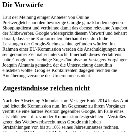
Die Vorwürfe
Laut der Meinung einiger Anbieter von Online-
Preisvergleichsportalen bevorzuge Google ganz klar den eigenen
Shoppingdienst und verdränge damit das ebenso relevante Angebot
der Mitbewerber. Google widerspricht diesem Vorwurf und beharrt
darauf, dass seine Konkurrenten überhaupt erst durch die
Leistungen der Google-Suchmaschine gefunden würden. Im
Rahmen einer EU-Kommission werden die Anschuldigungen nun
seit geraumer Zeit näher untersucht. Innerhalb dieses Verfahrens
hatte Google bereits einige Zugeständnisse an Vestagers Vorgänger
Joaquín Almunia gemacht, der die Untersuchung daraufhin
einstellen wollte. Googles Konkurrenten dagegen reichten die
Annäherungsversuche des Unternehmens nicht.
Zugeständnisse reichen nicht
Nach der Absetzung Almunias kam Vestager Ende 2014 in das Amt
und leitet die Kommission nun. Im Gegensatz zu ihrem Vorgänger
vertritt sie eine härtere Position gegenüber Google. Im Falle eines
tatsächlichen – d.h. von der Kommission festgestellten – Verstoßes
gegen das Wettbewerbsrecht muss Google mit hohen
Strafzahlungen von bis zu 10% seines Jahresumsatzes rechnen.