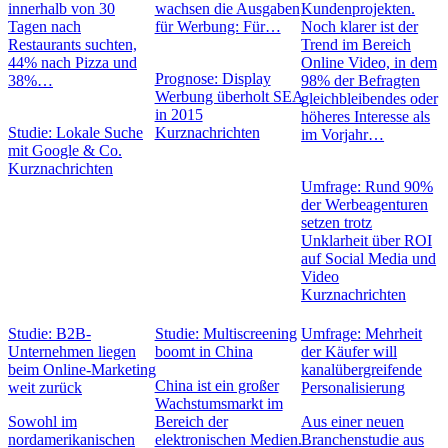
innerhalb von 30
wachsen die Ausgaben
Kundenprojekten.
Tagen nach
für Werbung: Für…
Noch klarer ist der
Restaurants suchten,
Trend im Bereich
44% nach Pizza und
Online Video, in dem
Prognose: Display
38%…
98% der Befragten
Werbung überholt SEA
gleichbleibendes oder
in 2015
höheres Interesse als
Studie: Lokale Suche
Kurznachrichten
im Vorjahr…
mit Google & Co.
Kurznachrichten
Umfrage: Rund 90%
der Werbeagenturen
setzen trotz
Unklarheit über ROI
auf Social Media und
Video
Kurznachrichten
Studie: B2B-
Studie: Multiscreening
Umfrage: Mehrheit
Unternehmen liegen
boomt in China
der Käufer will
beim Online-Marketing
kanalübergreifende
China ist ein großer
weit zurück
Personalisierung
Wachstumsmarkt im
Sowohl im
Bereich der
Aus einer neuen
nordamerikanischen
elektronischen Medien.
Branchenstudie aus