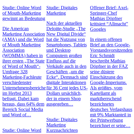
Studie: Online Word
Studie: Digitales
Offener Brief: Axel-
of Mouth-Marketing
Marketing
Springer-Chef
gewinnt an Bedeutung
Mathias Döpfner
Nach der aktuellen
kritisiert “Allmacht”
Die American
Deloitte-Studie „The
Googles
Marketing Association
New Digital Divide“
(AMA) und die Word
hat die Nutzung von
In einem offenen
of Mouth Marketing
Smartphones, Tablets
Brief an den Google-
Association
und Desktop
Vorstandsvorsitzenden
(WOMMA) haben in
Computern großen
Eric Schmidt
ihrer ersten „The State
Einfluss auf die
beschreibt Mathias
of Word of Mouth“-
Verkäufe auch in den
Döpfner in der FAZ
Umfrage 328
Geschäften „um die
seine düstere
Marketing-Fachleute
Ecke“. Demnach sind
Einschätzung des
verschiedenster
digitale Interaktionen
Google-Imperiums.
Unternehmensbereiche
für 36 Cent jedes US-
Als größtes, vom
im Herbst 2013
Dollars ursächlich,
Kartellamt als
befragt. Dabei kam
der in einem Shop
marktherrschend
heraus, dass 64% dem
ausgegeben…
bezeichnetes
Bereich Social Media
deutsches Verlagshaus
und Word of…
mit 9% Marktanteil in
Studie: Digitales
der Printwerbung
Marketing
bezeichnet er seine…
Studie: Online Word
Kurznachrichten