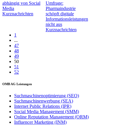
abhängig von Social
Umfrage:
Media
Pharmaindustrie
Kurznachrichten
schöpft digitale
Informationsleistungen
nicht aus
Kurznachrichten
1
...
47
48
49
50
51
52
OMB AG Leistungen
Suchmaschinenoptimierung (SEO)
Suchmaschinenwerbung (SEA)
Internet Public Relations (IPR)
Social Media Management (SMM)
Online Reputation Management (ORM)
Influencer Marketing (INM)