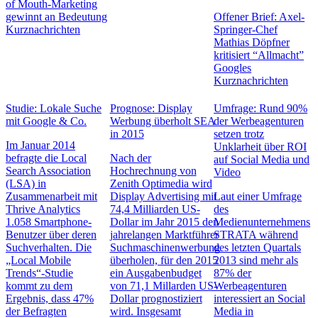
of Mouth-Marketing
gewinnt an Bedeutung
Offener Brief: Axel-
Kurznachrichten
Springer-Chef
Mathias Döpfner
kritisiert “Allmacht”
Googles
Kurznachrichten
Studie: Lokale Suche
Prognose: Display
Umfrage: Rund 90%
mit Google & Co.
Werbung überholt SEA
der Werbeagenturen
in 2015
setzen trotz
Im Januar 2014
Unklarheit über ROI
befragte die Local
Nach der
auf Social Media und
Search Association
Hochrechnung von
Video
(LSA) in
Zenith Optimedia wird
Zusammenarbeit mit
Display Advertising mit
Laut einer Umfrage
Thrive Analytics
74,4 Milliarden US-
des
1.058 Smartphone-
Dollar im Jahr 2015 den
Medienunternehmens
Benutzer über deren
jahrelangen Marktführer
STRATA während
Suchverhalten. Die
Suchmaschinenwerbung
des letzten Quartals
„Local Mobile
überholen, für den 2015
2013 sind mehr als
Trends“-Studie
ein Ausgabenbudget
87% der
kommt zu dem
von 71,1 Millarden US-
Werbeagenturen
Ergebnis, dass 47%
Dollar prognostiziert
interessiert an Social
der Befragten
wird. Insgesamt
Media in