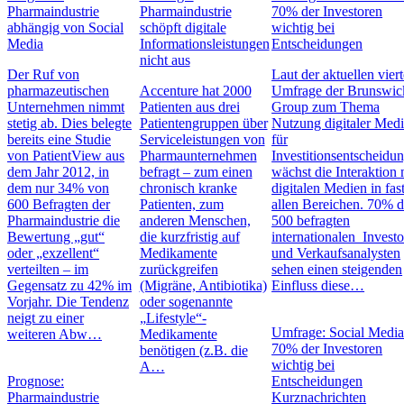
Pharmaindustrie
Pharmaindustrie
70% der Investoren
abhängig von Social
schöpft digitale
wichtig bei
Media
Informationsleistungen
Entscheidungen
nicht aus
Der Ruf von
Laut der aktuellen vier
pharmazeutischen
Accenture hat 2000
Umfrage der Brunswic
Unternehmen nimmt
Patienten aus drei
Group zum Thema
stetig ab. Dies belegte
Patientengruppen über
Nutzung digitaler Med
bereits eine Studie
Serviceleistungen von
für
von PatientView aus
Pharmaunternehmen
Investitionsentscheidu
dem Jahr 2012, in
befragt – zum einen
wächst die Interaktion 
dem nur 34% von
chronisch kranke
digitalen Medien in fas
600 Befragten der
Patienten, zum
allen Bereichen. 70% d
Pharmaindustrie die
anderen Menschen,
500 befragten
Bewertung „gut“
die kurzfristig auf
internationalen Invest
oder „exzellent“
Medikamente
und Verkaufsanalysten
verteilten – im
zurückgreifen
sehen einen steigenden
Gegensatz zu 42% im
(Migräne, Antibiotika)
Einfluss diese…
Vorjahr. Die Tendenz
oder sogenannte
neigt zu einer
„Lifestyle“-
Umfrage: Social Media
weiteren Abw…
Medikamente
70% der Investoren
benötigen (z.B. die
wichtig bei
A…
Prognose:
Entscheidungen
Pharmaindustrie
Kurznachrichten