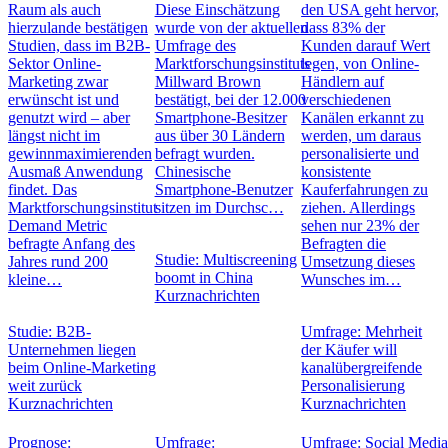
Raum als auch
Diese Einschätzung
den USA geht hervor,
hierzulande bestätigen
wurde von der aktuellen
dass 83% der
Studien, dass im B2B-
Umfrage des
Kunden darauf Wert
Sektor Online-
Marktforschungsinstituts
legen, von Online-
Marketing zwar
Millward Brown
Händlern auf
erwünscht ist und
bestätigt, bei der 12.000
verschiedenen
genutzt wird – aber
Smartphone-Besitzer
Kanälen erkannt zu
längst nicht im
aus über 30 Ländern
werden, um daraus
gewinnmaximierenden
befragt wurden.
personalisierte und
Ausmaß Anwendung
Chinesische
konsistente
findet. Das
Smartphone-Benutzer
Kauferfahrungen zu
Marktforschungsinstitut
sitzen im Durchsc…
ziehen. Allerdings
Demand Metric
sehen nur 23% der
befragte Anfang des
Befragten die
Studie: Multiscreening
Jahres rund 200
Umsetzung dieses
boomt in China
kleine…
Wunsches im…
Kurznachrichten
Studie: B2B-
Umfrage: Mehrheit
Unternehmen liegen
der Käufer will
beim Online-Marketing
kanalübergreifende
weit zurück
Personalisierung
Kurznachrichten
Kurznachrichten
Prognose:
Umfrage:
Umfrage: Social Media