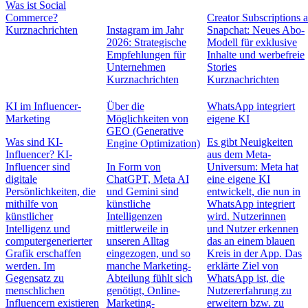
Was ist Social
Commerce?
Creator Subscriptions 
Kurznachrichten
Instagram im Jahr
Snapchat: Neues Abo-
2026: Strategische
Modell für exklusive
Empfehlungen für
Inhalte und werbefreie
Unternehmen
Stories
Kurznachrichten
Kurznachrichten
KI im Influencer-
Über die
WhatsApp integriert
Marketing
Möglichkeiten von
eigene KI
GEO (Generative
Was sind KI-
Es gibt Neuigkeiten
Engine Optimization)
Influencer? KI-
aus dem Meta-
Influencer sind
In Form von
Universum: Meta hat
digitale
ChatGPT, Meta AI
eine eigene KI
Persönlichkeiten, die
und Gemini sind
entwickelt, die nun in
mithilfe von
künstliche
WhatsApp integriert
künstlicher
Intelligenzen
wird. Nutzerinnen
Intelligenz und
mittlerweile in
und Nutzer erkennen
computergenerierter
unseren Alltag
das an einem blauen
Grafik erschaffen
eingezogen, und so
Kreis in der App. Das
werden. Im
manche Marketing-
erklärte Ziel von
Gegensatz zu
Abteilung fühlt sich
WhatsApp ist, die
menschlichen
genötigt, Online-
Nutzererfahrung zu
Influencern existieren
Marketing-
erweitern bzw. zu