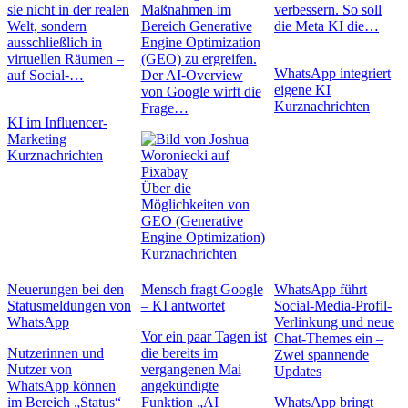
sie nicht in der realen
Maßnahmen im
verbessern. So soll
Welt, sondern
Bereich Generative
die Meta KI die…
ausschließlich in
Engine Optimization
virtuellen Räumen –
(GEO) zu ergreifen.
WhatsApp integriert
auf Social-…
Der AI-Overview
eigene KI
von Google wirft die
Kurznachrichten
Frage…
KI im Influencer-
Marketing
Kurznachrichten
Über die
Möglichkeiten von
GEO (Generative
Engine Optimization)
Kurznachrichten
Neuerungen bei den
Mensch fragt Google
WhatsApp führt
Statusmeldungen von
– KI antwortet
Social-Media-Profil-
WhatsApp
Verlinkung und neue
Vor ein paar Tagen ist
Chat-Themes ein –
Nutzerinnen und
die bereits im
Zwei spannende
Nutzer von
vergangenen Mai
Updates
WhatsApp können
angekündigte
im Bereich „Status“
Funktion „AI
WhatsApp bringt