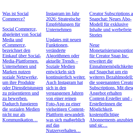
Was ist Social
Instagram im Jahr
Creator Subscriptions 
Commerce?
2026: Strategische
Snapchat: Neues Abo-
Empfehlungen für
Modell für exklusive
Social Commerce,
Unternehmen
Inhalte und werbefreie
abgeleitet von Social
Stories
Media und
Updates mit neuen
eCommerce,
Funktionen,
Neue
bezeichnet den
veränderte
Monetarisierungsoptio
Einkauf über Social-
Algorithmen oder
für Creator Snap Inc.
Media-Plattformen.
aktuelle Trends –
erweitert die
Unternehmen und
Soziale Medien
Einnahmemöglichkeite
Marken nutzen
entwickeln sich
auf Snapchat um ein
soziale Netzwerke,
kontinuierlich weiter.
weiteres Bezahlmodell
um ihre Produkte
Auch Instagram hat
die sogenannten Creato
oder Dienstleistungen
sich in den
Subscriptions. Mit die
zu präsentieren und
vergangenen Jahren
Angebot erhalten
zu bewerben.
von einer reinen
Content-Ersteller und -
Dadurch fungieren
Foto-App zu einer
Erstellerinnen die
die sozialen Medien
vielseitigen Content-
Möglichkeit,
nicht nur als
Plattform gewandelt,
kostenpflichtige
Kommunikation…
was sich maßgeblich
Abonnements anzubiet
auf das
und sic…
Nutzerverhalten…