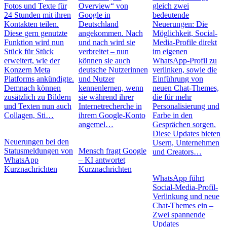
Fotos und Texte für
Overview“ von
gleich zwei
24 Stunden mit ihren
Google in
bedeutende
Kontakten teilen.
Deutschland
Neuerungen: Die
Diese gern genutzte
angekommen. Nach
Möglichkeit, Social-
Funktion wird nun
und nach wird sie
Media-Profile direkt
Stück für Stück
verbreitet – nun
im eigenen
erweitert, wie der
können sie auch
WhatsApp-Profil zu
Konzern Meta
deutsche Nutzerinnen
verlinken, sowie die
Platforms ankündigte.
und Nutzer
Einführung von
Demnach können
kennenlernen, wenn
neuen Chat-Themes,
zusätzlich zu Bildern
sie während ihrer
die für mehr
und Texten nun auch
Internetrecherche in
Personalisierung und
Collagen, Sti…
ihrem Google-Konto
Farbe in den
angemel…
Gesprächen sorgen.
Diese Updates bieten
Neuerungen bei den
Usern, Unternehmen
Statusmeldungen von
Mensch fragt Google
und Creators…
WhatsApp
– KI antwortet
Kurznachrichten
Kurznachrichten
WhatsApp führt
Social-Media-Profil-
Verlinkung und neue
Chat-Themes ein –
Zwei spannende
Updates