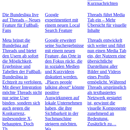
Kurznachrichten
Die Bundesliga live
Google
Threads führt Media
auf Threads – Neues
experimentiert mit
Tab ein – Mehr
Feature für Fußball-
einem neuen Local
Übersicht für visuelle
Fans
Search Feature
Inhalte
Meta bringt die
Google erweitert
Threads entwickelt
Bundeliga auf
seine Suchergebnisse
sich weiter und führt
Threads und bietet
mit einem neuen
nun einen Media Tab
den Usern ab sofort
Feature, das Orte in
ein, der Nutzern eine
die Möglichkeit,
den Fokus rückt, die
übersichtliche
Ergebnisse und
in sozialen Medien
Darstellung aller
Tabellen der Fußball-
und Kurzvideos
Bilder und Videos
Bundesliga in
diskutiert werden.
eines Profils
Echtzeit zu verfolgen.
„Places people
ermöglicht. Während
Mit dieser Integration
talking about“ könnte
Threads ursprünglich
möchte Threads nicht
positive
als textbasiertes
nur seine User
Auswirkungen auf
Netzwerk gestartet
binden, sondern sich
lokale Unternehmen
ist, gewinnt die
auch gegen die
haben, die ihre
visuelle Komponente
Konkurrenz,
Sichtbarkeit in der
zunehmend an
insbesondere X,
Suchmaschine
Bedeutung.
behaupten. Doch
steigern möchten.
Zusätzlich zu…
Th…
Wa…