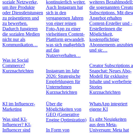
soziale Netzwerke,
kontinuierlich weiter.
weiteres Bezahlmodell
um ihre Produkte
Auch Instagram hat
die sogenannten Creato
oder Dienstleistungen
sich in den
Subscriptions. Mit die
zu präsentieren und
vergangenen Jahren
Angebot erhalten
zu bewerben.
von einer reinen
Content-Ersteller und -
Dadurch fungieren
Foto-App zu einer
Erstellerinnen die
die sozialen Medien
vielseitigen Content-
Möglichkeit,
nicht nur als
Plattform gewandelt,
kostenpflichtige
Kommunikation…
was sich maßgeblich
Abonnements anzubiet
auf das
und sic…
Nutzerverhalten…
Was ist Social
Commerce?
Creator Subscriptions 
Kurznachrichten
Instagram im Jahr
Snapchat: Neues Abo-
2026: Strategische
Modell für exklusive
Empfehlungen für
Inhalte und werbefreie
Unternehmen
Stories
Kurznachrichten
Kurznachrichten
KI im Influencer-
Über die
WhatsApp integriert
Marketing
Möglichkeiten von
eigene KI
GEO (Generative
Was sind KI-
Es gibt Neuigkeiten
Engine Optimization)
Influencer? KI-
aus dem Meta-
Influencer sind
In Form von
Universum: Meta hat