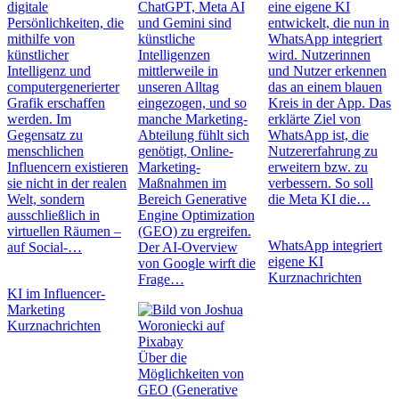
digitale
ChatGPT, Meta AI
eine eigene KI
Persönlichkeiten, die
und Gemini sind
entwickelt, die nun in
mithilfe von
künstliche
WhatsApp integriert
künstlicher
Intelligenzen
wird. Nutzerinnen
Intelligenz und
mittlerweile in
und Nutzer erkennen
computergenerierter
unseren Alltag
das an einem blauen
Grafik erschaffen
eingezogen, und so
Kreis in der App. Das
werden. Im
manche Marketing-
erklärte Ziel von
Gegensatz zu
Abteilung fühlt sich
WhatsApp ist, die
menschlichen
genötigt, Online-
Nutzererfahrung zu
Influencern existieren
Marketing-
erweitern bzw. zu
sie nicht in der realen
Maßnahmen im
verbessern. So soll
Welt, sondern
Bereich Generative
die Meta KI die…
ausschließlich in
Engine Optimization
virtuellen Räumen –
(GEO) zu ergreifen.
WhatsApp integriert
auf Social-…
Der AI-Overview
eigene KI
von Google wirft die
Kurznachrichten
Frage…
KI im Influencer-
Marketing
Kurznachrichten
Über die
Möglichkeiten von
GEO (Generative