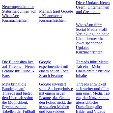
Diese Updates bieten
Neuerungen bei den
Usern, Unternehmen
Statusmeldungen von
Mensch fragt Google
und Creators…
WhatsApp
– KI antwortet
Kurznachrichten
Kurznachrichten
WhatsApp führt
Social-Media-Profil-
Verlinkung und neue
Chat-Themes ein –
Zwei spannende
Updates
Kurznachrichten
Die Bundesliga live
Google
Threads führt Media
auf Threads – Neues
experimentiert mit
Tab ein – Mehr
Feature für Fußball-
einem neuen Local
Übersicht für visuelle
Fans
Search Feature
Inhalte
Meta bringt die
Google erweitert
Threads entwickelt
Bundeliga auf
seine Suchergebnisse
sich weiter und führt
Threads und bietet
mit einem neuen
nun einen Media Tab
den Usern ab sofort
Feature, das Orte in
ein, der Nutzern eine
die Möglichkeit,
den Fokus rückt, die
übersichtliche
Ergebnisse und
in sozialen Medien
Darstellung aller
Tabellen der Fußball-
und Kurzvideos
Bilder und Videos