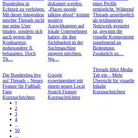
Bundesliga in
diskutiert werden.
eines Profils
Echtzeit zu verfolgen.
„Places people
ermöglicht. Während
Mit dieser Integration
talking about“ könnte
Threads ursprünglich
möchte Threads nicht
positive
als textbasiertes
nur seine User
Auswirkungen auf
Netzwerk gestartet
binden, sondern sich
lokale Unternehmen
ist, gewinnt die
auch gegen die
haben, die ihre
visuelle Komponente
Konkurrenz,
Sichtbarkeit in der
zunehmend an
insbesondere X,
Suchmaschine
Bedeutung.
behaupten. Doch
steigern möchten.
Zusätzlich zu…
Th…
Wa…
Threads führt Media
Die Bundesliga live
Google
Tab ein – Mehr
auf Threads – Neues
experimentiert mit
Übersicht für visuelle
Feature für Fußball-
einem neuen Local
Inhalte
Fans
Search Feature
Kurznachrichten
Kurznachrichten
Kurznachrichten
1
2
3
4
...
50
...