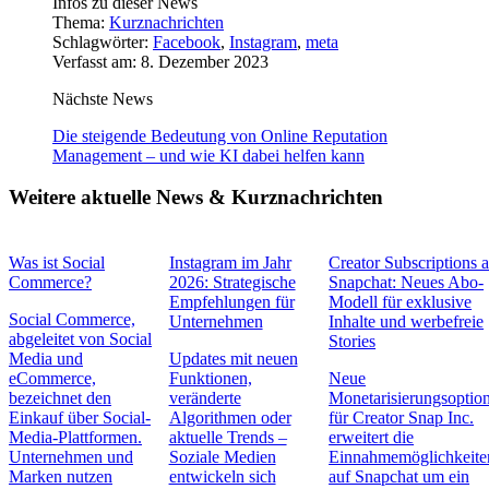
Infos zu dieser News
Thema:
Kurznachrichten
Schlagwörter:
Facebook
,
Instagram
,
meta
Verfasst am: 8. Dezember 2023
Nächste News
Die steigende Bedeutung von Online Reputation
Management – und wie KI dabei helfen kann
Weitere aktuelle News & Kurznachrichten
Was ist Social
Instagram im Jahr
Creator Subscriptions 
Commerce?
2026: Strategische
Snapchat: Neues Abo-
Empfehlungen für
Modell für exklusive
Social Commerce,
Unternehmen
Inhalte und werbefreie
abgeleitet von Social
Stories
Media und
Updates mit neuen
eCommerce,
Funktionen,
Neue
bezeichnet den
veränderte
Monetarisierungsoptio
Einkauf über Social-
Algorithmen oder
für Creator Snap Inc.
Media-Plattformen.
aktuelle Trends –
erweitert die
Unternehmen und
Soziale Medien
Einnahmemöglichkeite
Marken nutzen
entwickeln sich
auf Snapchat um ein