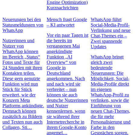
Engine Optimization)
Kurznachrichten
Neuerungen bei den
Mensch fragt Google
WhatsApp führt
Statusmeldungen von
– KI antwortet
Social-Media-Profil-
WhatsApp
Verlinkung und neue
Vor ein paar Tagen ist
Chat-Themes ein –
Nutzerinnen und
die bereits im
Zwei spannende
Nutzer von
vergangenen Mai
Updates
WhatsApp können
angekündigte
im Bereich „Status“
Funktion „AI
WhatsApp bringt
Fotos und Texte für
Overview“ von
gleich zwei
24 Stunden mit ihren
Google in
bedeutende
Kontakten teilen.
Deutschland
Neuerungen: Die
Diese gern genutzte
angekommen. Nach
Möglichkeit, Social-
Funktion wird nun
und nach wird sie
Media-Profile direkt
Stück für Stück
verbreitet – nun
im eigenen
erweitert, wie der
können sie auch
WhatsApp-Profil zu
Konzern Meta
deutsche Nutzerinnen
verlinken, sowie die
Platforms ankündigte.
und Nutzer
Einführung von
Demnach können
kennenlernen, wenn
neuen Chat-Themes,
zusätzlich zu Bildern
sie während ihrer
die für mehr
und Texten nun auch
Internetrecherche in
Personalisierung und
Collagen, Sti…
ihrem Google-Konto
Farbe in den
angemel…
Gesprächen sorgen.