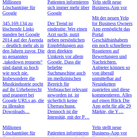
Millionen
Patienten informieren
Yelp stellt neue
Löschanträge für
sich immer mehr über
Business-App vor
Google
Google
Mit der neuen Yelp
345.169.134 zu
Der Trend ist
for Business Owners
löschende Links
eindeutig: Wer einen
App ermöglicht das
standen bei Google
Arzt sucht, nutzt
Portal
2014 auf der Agenda
neben persönlichen
Geschäftsinhabern
– deutlich mehr als in
Empfehlungen aus
ein noch schnelleres
den Jahren zuvor. Die
dem direkten
Reagieren auf
so genannten
Umkreis vor allem
Bewertungen und
„takedown requests“
Google. Dass die
Nachrichten.
sind damit so hoch
beliebte
Anbieter können so
wie noch nie.
Suchmaschine auch
von überall
Insbesondere die
im medizinischen
unmittelbar auf
Musikindustrie pocht
Bereich für
Neuigkeiten
auf ihr Urheberrecht
Verbraucher relevant
zugriefen und diese
und prangert bei
geworden ist, ist
kommentieren. Alles
Google URLs an, die
sicherlich keine
auf einen Blick Die
zu illegalen
Überraschung.
App geht für alle 29
Downloads…
Dennoch ist die
Märkte, die Y…
Intensität, mit der P…
Millionen
Yelp stellt neue
Löschanträge für
Patienten informieren
Business-App vor