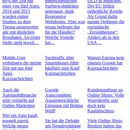
80% der Zeit mit
unterschiedlichen
DLD in München.
einer von fünf Apps.
Surfgewohnheiten
Der EU fehlen
2014 und 2015
angepasst, dank
einheitliche Regeln
wurden einige
Responsive
Als Grund dafür
Studien zu dem
Webdesign. Aber was
nannte Oettinger die
Thema ausgewertet,
genau bedeutet das
europäische
alle mit ähnlichen
für die Händler?
„Zersplitterung“:
Resultaten. An erster
Welche Vorteile
Anders als in den
Stelle steht jeweil…
hat…
USA…
Mobile-User
Suchtraffic über
Warum Europa kein
verbringen die meiste
Smartphones führt
eigenes Google hat
Zeit mit nur fünf
häufiger zum Kauf
Kurznachrichten
Apps
Kurznachrichten
Kurznachrichten
Auch die
Google
Kundenumfrage zu
Automobilbranche
Autocomplete:
Online Shops: Volle
setzt verstärkt auf
Aussergerichtliche
Warenkörbe und
Online Marketing
Einigung mit Bettina
doch kein
Wulff
Kaufabschluss
Wer ein Auto kauft,
googelt zuerst:
Sie hat die Debatte
Viele Online Shop-
Welche neuen
um Negativeinträge
Besitzer haben das