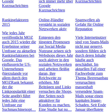
Google
sich immer mehr über
Kurznachrichten
Kurznachrichten
Google
Kurznachrichten
Rankingfaktoren
Online-Händler
Spamwellen als
2015
verstärkt in sozialen
Gefahr für Online
Netzwerken aktiv
Reputation
Wie jedes Jahr
veröffentlicht MOZ
Entgegen den
Viele Internetnutzer
auch 2015 wieder die
jüngsten Prognosen
sind von Spam-Mails
Ergebnisse seiner
zur Social Media
nicht nur genervt,
Umfrage zu aktuellen
Nutzung zeigen sich
sondern fühlen sich
Rankingfaktoren bei
Webshops dieses Jahr
durch deren Inhalte
Google. Das
noch aktiver in den
häufig auch
einflussreiche US-
sozialen Netzwerken
geschädigt. Im
Unternehmen
und arbeiten fleißig
aktuellen Fall einer
(hierzulande vor
daran, ihre
Fachwebsite zum
allem durch den
Reichweite zu
Thema Beerenanbau
MOZRank bekannt,
erhöhen. Mit
verursachten
der die
Beiträgen und Links
massenhaft
Linkpopularität einer
versuchen die Shops,
versendete Spam-
Seite angibt) führt
ihre Seiten noch
Mails sogar einen
jedes Jahr eine
attraktiver für
kapitalen Image-
Umfrage zur
Kunden zu machen.
Schaden. Seit Ende
Suchmaschinenopt…
Eine Studie hat nu…
Januar überflutete