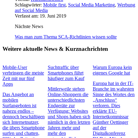
Schlagwörter:
Mobile first
,
Social Media Marketing
,
Werbung
auf Social Media
Verfasst am: 19. Juni 2019
Nächste News
Was man zum Thema SCA-Richtlinien wissen sollte
Weitere aktuelle News & Kurznachrichten
Mobile-User
Suchtraffic über
Warum Europa kein
verbringen die meiste
Smartphones führt
eigenes Google hat
Zeit mit nur fünf
häufiger zum Kauf
Europa hat in der IT-
Apps
Mittlerweile stehen
Branche im wahrsten
Das Angebot an
Online-Shoppern die
Sinne des Wortes den
mobilen
unterschiedlichsten
„Anschluss“
Surfangeboten ist
Endgeräte zur
verloren. Dies
nahezu endlos –
Verfügung: Websites
erklärte EU-
dennoch beschäftigen
und Shops haben sich
Internetkommissar
sich Internetnutzer,
nämlich in den letzten
Günther Oettinger
die übers Smartphone
Jahren mehr und
auf der
surfen und chatten,
mehr den
Digitalkonferenz