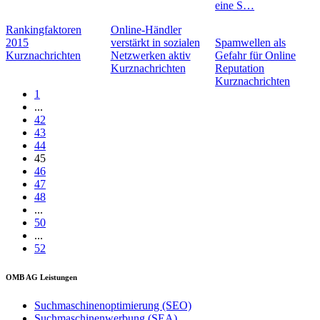
eine S…
Rankingfaktoren
Online-Händler
2015
verstärkt in sozialen
Spamwellen als
Kurznachrichten
Netzwerken aktiv
Gefahr für Online
Kurznachrichten
Reputation
Kurznachrichten
1
...
42
43
44
45
46
47
48
...
50
...
52
OMB AG Leistungen
Suchmaschinenoptimierung (SEO)
Suchmaschinenwerbung (SEA)