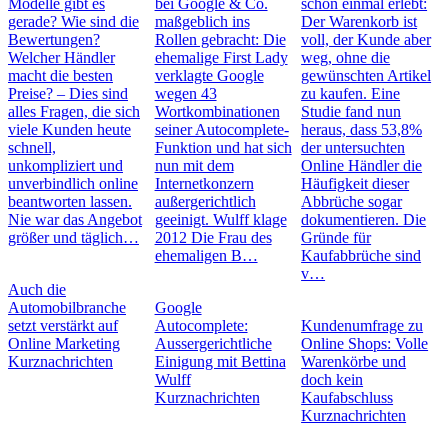
Modelle gibt es
bei Google & Co.
schon einmal erlebt:
gerade? Wie sind die
maßgeblich ins
Der Warenkorb ist
Bewertungen?
Rollen gebracht: Die
voll, der Kunde aber
Welcher Händler
ehemalige First Lady
weg, ohne die
macht die besten
verklagte Google
gewünschten Artikel
Preise? – Dies sind
wegen 43
zu kaufen. Eine
alles Fragen, die sich
Wortkombinationen
Studie fand nun
viele Kunden heute
seiner Autocomplete-
heraus, dass 53,8%
schnell,
Funktion und hat sich
der untersuchten
unkompliziert und
nun mit dem
Online Händler die
unverbindlich online
Internetkonzern
Häufigkeit dieser
beantworten lassen.
außergerichtlich
Abbrüche sogar
Nie war das Angebot
geeinigt. Wulff klage
dokumentieren. Die
größer und täglich…
2012 Die Frau des
Gründe für
ehemaligen B…
Kaufabbrüche sind
v…
Auch die
Automobilbranche
Google
setzt verstärkt auf
Autocomplete:
Kundenumfrage zu
Online Marketing
Aussergerichtliche
Online Shops: Volle
Kurznachrichten
Einigung mit Bettina
Warenkörbe und
Wulff
doch kein
Kurznachrichten
Kaufabschluss
Kurznachrichten