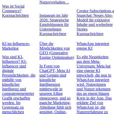
Nutzerverhalten…
Was ist Social
Commerce?
Creator Subscriptions 
Kurznachrichten
Instagram im Jahr
Snapchat: Neues Abo-
2026: Strategische
Modell für exklusive
Empfehlungen für
Inhalte und werbefreie
Unternehmen
Stories
Kurznachrichten
Kurznachrichten
KI im Influencer-
Über die
WhatsApp integriert
Marketing
Möglichkeiten von
eigene KI
GEO (Generative
Was sind KI-
Es gibt Neuigkeiten
Engine Optimization)
Influencer? KI-
aus dem Meta-
Influencer sind
In Form von
Universum: Meta hat
digitale
ChatGPT, Meta AI
eine eigene KI
Persönlichkeiten, die
und Gemini sind
entwickelt, die nun in
mithilfe von
künstliche
WhatsApp integriert
künstlicher
Intelligenzen
wird. Nutzerinnen
Intelligenz und
mittlerweile in
und Nutzer erkennen
computergenerierter
unseren Alltag
das an einem blauen
Grafik erschaffen
eingezogen, und so
Kreis in der App. Das
werden. Im
manche Marketing-
erklärte Ziel von
Gegensatz zu
Abteilung fühlt sich
WhatsApp ist, die
menschlichen
genötigt, Online-
Nutzererfahrung zu