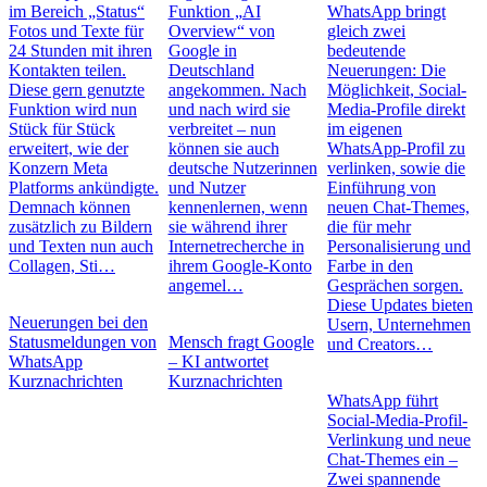
im Bereich „Status“
Funktion „AI
WhatsApp bringt
Fotos und Texte für
Overview“ von
gleich zwei
24 Stunden mit ihren
Google in
bedeutende
Kontakten teilen.
Deutschland
Neuerungen: Die
Diese gern genutzte
angekommen. Nach
Möglichkeit, Social-
Funktion wird nun
und nach wird sie
Media-Profile direkt
Stück für Stück
verbreitet – nun
im eigenen
erweitert, wie der
können sie auch
WhatsApp-Profil zu
Konzern Meta
deutsche Nutzerinnen
verlinken, sowie die
Platforms ankündigte.
und Nutzer
Einführung von
Demnach können
kennenlernen, wenn
neuen Chat-Themes,
zusätzlich zu Bildern
sie während ihrer
die für mehr
und Texten nun auch
Internetrecherche in
Personalisierung und
Collagen, Sti…
ihrem Google-Konto
Farbe in den
angemel…
Gesprächen sorgen.
Diese Updates bieten
Neuerungen bei den
Usern, Unternehmen
Statusmeldungen von
Mensch fragt Google
und Creators…
WhatsApp
– KI antwortet
Kurznachrichten
Kurznachrichten
WhatsApp führt
Social-Media-Profil-
Verlinkung und neue
Chat-Themes ein –
Zwei spannende