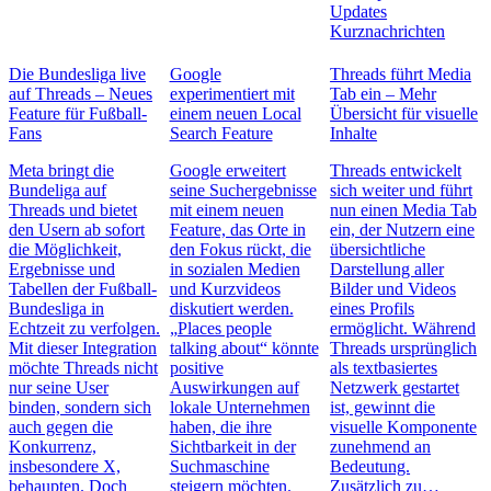
Updates
Kurznachrichten
Die Bundesliga live
Google
Threads führt Media
auf Threads – Neues
experimentiert mit
Tab ein – Mehr
Feature für Fußball-
einem neuen Local
Übersicht für visuelle
Fans
Search Feature
Inhalte
Meta bringt die
Google erweitert
Threads entwickelt
Bundeliga auf
seine Suchergebnisse
sich weiter und führt
Threads und bietet
mit einem neuen
nun einen Media Tab
den Usern ab sofort
Feature, das Orte in
ein, der Nutzern eine
die Möglichkeit,
den Fokus rückt, die
übersichtliche
Ergebnisse und
in sozialen Medien
Darstellung aller
Tabellen der Fußball-
und Kurzvideos
Bilder und Videos
Bundesliga in
diskutiert werden.
eines Profils
Echtzeit zu verfolgen.
„Places people
ermöglicht. Während
Mit dieser Integration
talking about“ könnte
Threads ursprünglich
möchte Threads nicht
positive
als textbasiertes
nur seine User
Auswirkungen auf
Netzwerk gestartet
binden, sondern sich
lokale Unternehmen
ist, gewinnt die
auch gegen die
haben, die ihre
visuelle Komponente
Konkurrenz,
Sichtbarkeit in der
zunehmend an
insbesondere X,
Suchmaschine
Bedeutung.
behaupten. Doch
steigern möchten.
Zusätzlich zu…