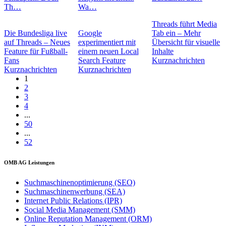
Th…
Wa…
Threads führt Media
Die Bundesliga live
Google
Tab ein – Mehr
auf Threads – Neues
experimentiert mit
Übersicht für visuelle
Feature für Fußball-
einem neuen Local
Inhalte
Fans
Search Feature
Kurznachrichten
Kurznachrichten
Kurznachrichten
1
2
3
4
...
50
...
52
OMB AG Leistungen
Suchmaschinenoptimierung (SEO)
Suchmaschinenwerbung (SEA)
Internet Public Relations (IPR)
Social Media Management (SMM)
Online Reputation Management (ORM)