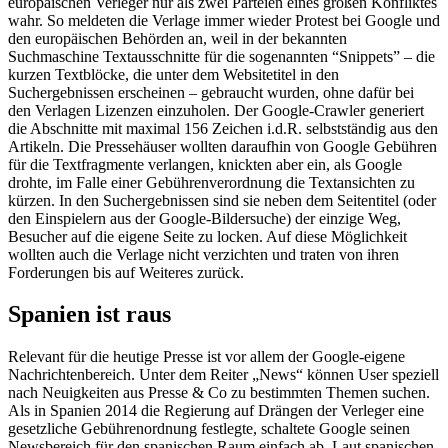
europäischen Verleger nur als zwei Parteien eines großen Konfliktes
wahr. So meldeten die Verlage immer wieder Protest bei Google und
den europäischen Behörden an, weil in der bekannten
Suchmaschine Textausschnitte für die sogenannten “Snippets” – die
kurzen Textblöcke, die unter dem Websitetitel in den
Suchergebnissen erscheinen – gebraucht wurden, ohne dafür bei
den Verlagen Lizenzen einzuholen. Der Google-Crawler generiert
die Abschnitte mit maximal 156 Zeichen i.d.R. selbstständig aus den
Artikeln. Die Pressehäuser wollten daraufhin von Google Gebühren
für die Textfragmente verlangen, knickten aber ein, als Google
drohte, im Falle einer Gebührenverordnung die Textansichten zu
kürzen. In den Suchergebnissen sind sie neben dem Seitentitel (oder
den Einspielern aus der Google-Bildersuche) der einzige Weg,
Besucher auf die eigene Seite zu locken. Auf diese Möglichkeit
wollten auch die Verlage nicht verzichten und traten von ihren
Forderungen bis auf Weiteres zurück.
Spanien ist raus
Relevant für die heutige Presse ist vor allem der Google-eigene
Nachrichtenbereich. Unter dem Reiter „News“ können User speziell
nach Neuigkeiten aus Presse & Co zu bestimmten Themen suchen.
Als in Spanien 2014 die Regierung auf Drängen der Verleger eine
gesetzliche Gebührenordnung festlegte, schaltete Google seinen
Newsbereich für den spanischen Raum einfach ab. Laut spanischen