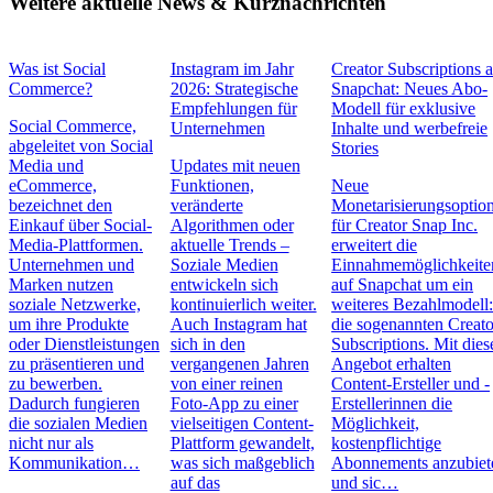
Weitere aktuelle News & Kurznachrichten
Was ist Social
Instagram im Jahr
Creator Subscriptions 
Commerce?
2026: Strategische
Snapchat: Neues Abo-
Empfehlungen für
Modell für exklusive
Social Commerce,
Unternehmen
Inhalte und werbefreie
abgeleitet von Social
Stories
Media und
Updates mit neuen
eCommerce,
Funktionen,
Neue
bezeichnet den
veränderte
Monetarisierungsoptio
Einkauf über Social-
Algorithmen oder
für Creator Snap Inc.
Media-Plattformen.
aktuelle Trends –
erweitert die
Unternehmen und
Soziale Medien
Einnahmemöglichkeite
Marken nutzen
entwickeln sich
auf Snapchat um ein
soziale Netzwerke,
kontinuierlich weiter.
weiteres Bezahlmodell
um ihre Produkte
Auch Instagram hat
die sogenannten Creato
oder Dienstleistungen
sich in den
Subscriptions. Mit die
zu präsentieren und
vergangenen Jahren
Angebot erhalten
zu bewerben.
von einer reinen
Content-Ersteller und -
Dadurch fungieren
Foto-App zu einer
Erstellerinnen die
die sozialen Medien
vielseitigen Content-
Möglichkeit,
nicht nur als
Plattform gewandelt,
kostenpflichtige
Kommunikation…
was sich maßgeblich
Abonnements anzubiet
auf das
und sic…