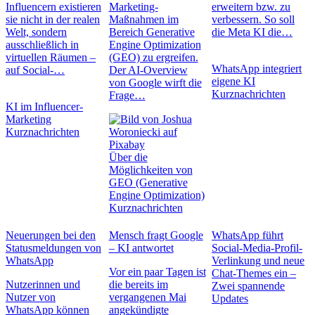
Influencern existieren
Marketing-
erweitern bzw. zu
sie nicht in der realen
Maßnahmen im
verbessern. So soll
Welt, sondern
Bereich Generative
die Meta KI die…
ausschließlich in
Engine Optimization
virtuellen Räumen –
(GEO) zu ergreifen.
WhatsApp integriert
auf Social-…
Der AI-Overview
eigene KI
von Google wirft die
Kurznachrichten
Frage…
KI im Influencer-
Marketing
Kurznachrichten
Über die
Möglichkeiten von
GEO (Generative
Engine Optimization)
Kurznachrichten
Neuerungen bei den
Mensch fragt Google
WhatsApp führt
Statusmeldungen von
– KI antwortet
Social-Media-Profil-
WhatsApp
Verlinkung und neue
Vor ein paar Tagen ist
Chat-Themes ein –
Nutzerinnen und
die bereits im
Zwei spannende
Nutzer von
vergangenen Mai
Updates
WhatsApp können
angekündigte