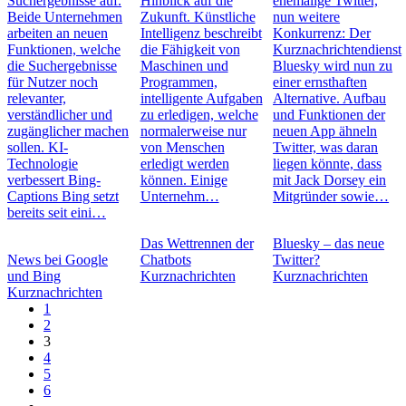
Suchergebnisse auf.
Hinblick auf die
ehemalige Twitter,
Beide Unternehmen
Zukunft. Künstliche
nun weitere
arbeiten an neuen
Intelligenz beschreibt
Konkurrenz: Der
Funktionen, welche
die Fähigkeit von
Kurznachrichtendienst
die Suchergebnisse
Maschinen und
Bluesky wird nun zu
für Nutzer noch
Programmen,
einer ernsthaften
relevanter,
intelligente Aufgaben
Alternative. Aufbau
verständlicher und
zu erledigen, welche
und Funktionen der
zugänglicher machen
normalerweise nur
neuen App ähneln
sollen. KI-
von Menschen
Twitter, was daran
Technologie
erledigt werden
liegen könnte, dass
verbessert Bing-
können. Einige
mit Jack Dorsey ein
Captions Bing setzt
Unternehm…
Mitgründer sowie…
bereits seit eini…
Das Wettrennen der
Bluesky – das neue
News bei Google
Chatbots
Twitter?
und Bing
Kurznachrichten
Kurznachrichten
Kurznachrichten
1
2
3
4
5
6