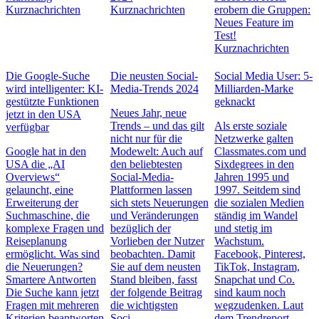
Kurznachrichten
Kurznachrichten
erobern die Gruppen:
Neues Feature im
Test!
Kurznachrichten
Die Google-Suche
Die neusten Social-
Social Media User: 5-
wird intelligenter: KI-
Media-Trends 2024
Milliarden-Marke
gestützte Funktionen
geknackt
Neues Jahr, neue
jetzt in den USA
Trends – und das gilt
Als erste soziale
verfügbar
nicht nur für die
Netzwerke galten
Google hat in den
Modewelt: Auch auf
Classmates.com und
USA die „AI
den beliebtesten
Sixdegrees in den
Overviews“
Social-Media-
Jahren 1995 und
gelauncht, eine
Plattformen lassen
1997. Seitdem sind
Erweiterung der
sich stets Neuerungen
die sozialen Medien
Suchmaschine, die
und Veränderungen
ständig im Wandel
komplexe Fragen und
bezüglich der
und stetig im
Reiseplanung
Vorlieben der Nutzer
Wachstum.
ermöglicht. Was sind
beobachten. Damit
Facebook, Pinterest,
die Neuerungen?
Sie auf dem neusten
TikTok, Instagram,
Smartere Antworten
Stand bleiben, fasst
Snapchat und Co.
Die Suche kann jetzt
der folgende Beitrag
sind kaum noch
Fragen mit mehreren
die wichtigsten
wegzudenken. Laut
Kriterien beantworten
Soci…
dem Trendreport