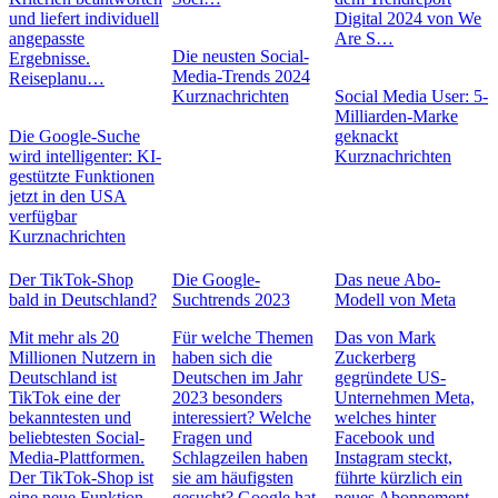
und liefert individuell
Digital 2024 von We
angepasste
Are S…
Die neusten Social-
Ergebnisse.
Media-Trends 2024
Reiseplanu…
Kurznachrichten
Social Media User: 5-
Milliarden-Marke
Die Google-Suche
geknackt
wird intelligenter: KI-
Kurznachrichten
gestützte Funktionen
jetzt in den USA
verfügbar
Kurznachrichten
Der TikTok-Shop
Die Google-
Das neue Abo-
bald in Deutschland?
Suchtrends 2023
Modell von Meta
Mit mehr als 20
Für welche Themen
Das von Mark
Millionen Nutzern in
haben sich die
Zuckerberg
Deutschland ist
Deutschen im Jahr
gegründete US-
TikTok eine der
2023 besonders
Unternehmen Meta,
bekanntesten und
interessiert? Welche
welches hinter
beliebtesten Social-
Fragen und
Facebook und
Media-Plattformen.
Schlagzeilen haben
Instagram steckt,
Der TikTok-Shop ist
sie am häufigsten
führte kürzlich ein
eine neue Funktion,
gesucht? Google hat
neues Abonnement