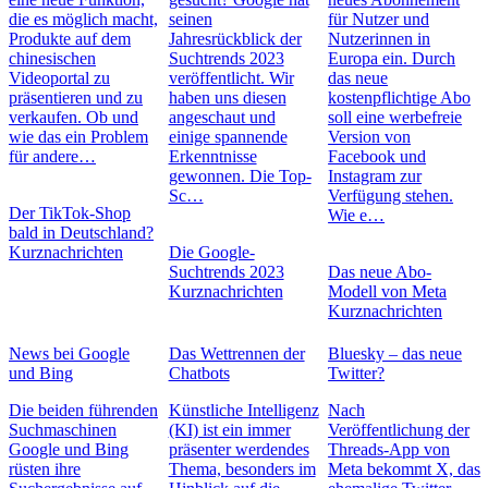
die es möglich macht,
seinen
für Nutzer und
Produkte auf dem
Jahresrückblick der
Nutzerinnen in
chinesischen
Suchtrends 2023
Europa ein. Durch
Videoportal zu
veröffentlicht. Wir
das neue
präsentieren und zu
haben uns diesen
kostenpflichtige Abo
verkaufen. Ob und
angeschaut und
soll eine werbefreie
wie das ein Problem
einige spannende
Version von
für andere…
Erkenntnisse
Facebook und
gewonnen. Die Top-
Instagram zur
Sc…
Verfügung stehen.
Der TikTok-Shop
Wie e…
bald in Deutschland?
Kurznachrichten
Die Google-
Suchtrends 2023
Das neue Abo-
Kurznachrichten
Modell von Meta
Kurznachrichten
News bei Google
Das Wettrennen der
Bluesky – das neue
und Bing
Chatbots
Twitter?
Die beiden führenden
Künstliche Intelligenz
Nach
Suchmaschinen
(KI) ist ein immer
Veröffentlichung der
Google und Bing
präsenter werdendes
Threads-App von
rüsten ihre
Thema, besonders im
Meta bekommt X, das