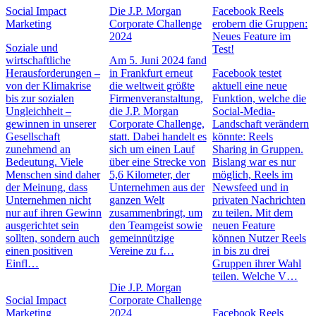
Social Impact
Die J.P. Morgan
Facebook Reels
Marketing
Corporate Challenge
erobern die Gruppen:
2024
Neues Feature im
Soziale und
Test!
wirtschaftliche
Am 5. Juni 2024 fand
Herausforderungen –
in Frankfurt erneut
Facebook testet
von der Klimakrise
die weltweit größte
aktuell eine neue
bis zur sozialen
Firmenveranstaltung,
Funktion, welche die
Ungleichheit –
die J.P. Morgan
Social-Media-
gewinnen in unserer
Corporate Challenge,
Landschaft verändern
Gesellschaft
statt. Dabei handelt es
könnte: Reels
zunehmend an
sich um einen Lauf
Sharing in Gruppen.
Bedeutung. Viele
über eine Strecke von
Bislang war es nur
Menschen sind daher
5,6 Kilometer, der
möglich, Reels im
der Meinung, dass
Unternehmen aus der
Newsfeed und in
Unternehmen nicht
ganzen Welt
privaten Nachrichten
nur auf ihren Gewinn
zusammenbringt, um
zu teilen. Mit dem
ausgerichtet sein
den Teamgeist sowie
neuen Feature
sollten, sondern auch
gemeinnützige
können Nutzer Reels
einen positiven
Vereine zu f…
in bis zu drei
Einfl…
Gruppen ihrer Wahl
teilen. Welche V…
Die J.P. Morgan
Social Impact
Corporate Challenge
Marketing
2024
Facebook Reels