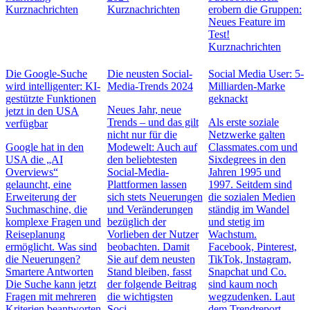
Kurznachrichten
Kurznachrichten
erobern die Gruppen:
Neues Feature im
Test!
Kurznachrichten
Die Google-Suche
Die neusten Social-
Social Media User: 5-
wird intelligenter: KI-
Media-Trends 2024
Milliarden-Marke
gestützte Funktionen
geknackt
Neues Jahr, neue
jetzt in den USA
Trends – und das gilt
Als erste soziale
verfügbar
nicht nur für die
Netzwerke galten
Google hat in den
Modewelt: Auch auf
Classmates.com und
USA die „AI
den beliebtesten
Sixdegrees in den
Overviews“
Social-Media-
Jahren 1995 und
gelauncht, eine
Plattformen lassen
1997. Seitdem sind
Erweiterung der
sich stets Neuerungen
die sozialen Medien
Suchmaschine, die
und Veränderungen
ständig im Wandel
komplexe Fragen und
bezüglich der
und stetig im
Reiseplanung
Vorlieben der Nutzer
Wachstum.
ermöglicht. Was sind
beobachten. Damit
Facebook, Pinterest,
die Neuerungen?
Sie auf dem neusten
TikTok, Instagram,
Smartere Antworten
Stand bleiben, fasst
Snapchat und Co.
Die Suche kann jetzt
der folgende Beitrag
sind kaum noch
Fragen mit mehreren
die wichtigsten
wegzudenken. Laut
Kriterien beantworten
Soci…
dem Trendreport