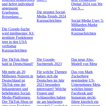
und liefert individuell
Digital 2024 von We
angepasste
Are S…
Die neusten Social-
Ergebnisse.
Media-Trends 2024
Reiseplanu…
Kurznachrichten
Social Media User: 5-
Milliarden-Marke
Die Google-Suche
geknackt
wird intelligenter: KI-
Kurznachrichten
gestützte Funktionen
jetzt in den USA
verfügbar
Kurznachrichten
Der TikTok-Shop
Die Google-
Das neue Abo-
bald in Deutschland?
Suchtrends 2023
Modell von Meta
Mit mehr als 20
Für welche Themen
Das von Mark
Millionen Nutzern in
haben sich die
Zuckerberg
Deutschland ist
Deutschen im Jahr
gegründete US-
TikTok eine der
2023 besonders
Unternehmen Meta,
bekanntesten und
interessiert? Welche
welches hinter
beliebtesten Social-
Fragen und
Facebook und
Media-Plattformen.
Schlagzeilen haben
Instagram steckt,
Der TikTok-Shop ist
sie am häufigsten
führte kürzlich ein
eine neue Funktion,
gesucht? Google hat
neues Abonnement