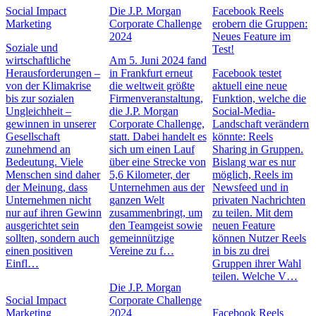
Social Impact
Die J.P. Morgan
Facebook Reels
Marketing
Corporate Challenge
erobern die Gruppen:
2024
Neues Feature im
Soziale und
Test!
wirtschaftliche
Am 5. Juni 2024 fand
Herausforderungen –
in Frankfurt erneut
Facebook testet
von der Klimakrise
die weltweit größte
aktuell eine neue
bis zur sozialen
Firmenveranstaltung,
Funktion, welche die
Ungleichheit –
die J.P. Morgan
Social-Media-
gewinnen in unserer
Corporate Challenge,
Landschaft verändern
Gesellschaft
statt. Dabei handelt es
könnte: Reels
zunehmend an
sich um einen Lauf
Sharing in Gruppen.
Bedeutung. Viele
über eine Strecke von
Bislang war es nur
Menschen sind daher
5,6 Kilometer, der
möglich, Reels im
der Meinung, dass
Unternehmen aus der
Newsfeed und in
Unternehmen nicht
ganzen Welt
privaten Nachrichten
nur auf ihren Gewinn
zusammenbringt, um
zu teilen. Mit dem
ausgerichtet sein
den Teamgeist sowie
neuen Feature
sollten, sondern auch
gemeinnützige
können Nutzer Reels
einen positiven
Vereine zu f…
in bis zu drei
Einfl…
Gruppen ihrer Wahl
teilen. Welche V…
Die J.P. Morgan
Social Impact
Corporate Challenge
Marketing
2024
Facebook Reels