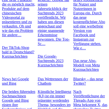
die es möglich macht,
seinen
für Nutzer und
Produkte auf dem
Jahresrückblick der
Nutzerinnen in
chinesischen
Suchtrends 2023
Europa ein. Durch
Videoportal zu
veröffentlicht. Wir
das neue
präsentieren und zu
haben uns diesen
kostenpflichtige Abo
verkaufen. Ob und
angeschaut und
soll eine werbefreie
wie das ein Problem
einige spannende
Version von
für andere…
Erkenntnisse
Facebook und
gewonnen. Die Top-
Instagram zur
Sc…
Verfügung stehen.
Der TikTok-Shop
Wie e…
bald in Deutschland?
Kurznachrichten
Die Google-
Suchtrends 2023
Das neue Abo-
Kurznachrichten
Modell von Meta
Kurznachrichten
News bei Google
Das Wettrennen der
Bluesky – das neue
und Bing
Chatbots
Twitter?
Die beiden führenden
Künstliche Intelligenz
Nach
Suchmaschinen
(KI) ist ein immer
Veröffentlichung der
Google und Bing
präsenter werdendes
Threads-App von
rüsten ihre
Thema, besonders im
Meta bekommt X, das