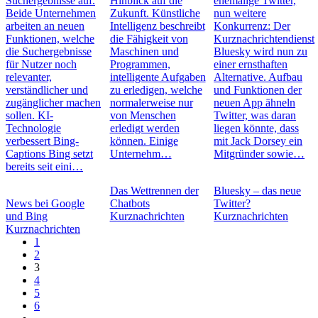
Suchergebnisse auf.
Hinblick auf die
ehemalige Twitter,
Beide Unternehmen
Zukunft. Künstliche
nun weitere
arbeiten an neuen
Intelligenz beschreibt
Konkurrenz: Der
Funktionen, welche
die Fähigkeit von
Kurznachrichtendienst
die Suchergebnisse
Maschinen und
Bluesky wird nun zu
für Nutzer noch
Programmen,
einer ernsthaften
relevanter,
intelligente Aufgaben
Alternative. Aufbau
verständlicher und
zu erledigen, welche
und Funktionen der
zugänglicher machen
normalerweise nur
neuen App ähneln
sollen. KI-
von Menschen
Twitter, was daran
Technologie
erledigt werden
liegen könnte, dass
verbessert Bing-
können. Einige
mit Jack Dorsey ein
Captions Bing setzt
Unternehm…
Mitgründer sowie…
bereits seit eini…
Das Wettrennen der
Bluesky – das neue
News bei Google
Chatbots
Twitter?
und Bing
Kurznachrichten
Kurznachrichten
Kurznachrichten
1
2
3
4
5
6