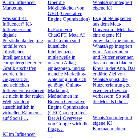
KI im Influencer-
Über die
WhatsApp integriert
Marketing
Möglichkeiten von
eigene KI
GEO (Generative
Was sind KI-
Es gibt Neuigkeiten
Engine Optimization)
Influencer? KI-
aus dem Meta-
Influencer sind
In Form von
Universum: Meta hat
digitale
ChatGPT, Meta AI
eine eigene KI
Persönlichkeiten, die
und Gemini sind
entwickelt, die nun in
mithilfe von
künstliche
WhatsApp integriert
künstlicher
Intelligenzen
wird. Nutzerinnen
Intelligenz und
mittlerweile in
und Nutzer erkennen
computergenerierter
unseren Alltag
das an einem blauen
Grafik erschaffen
eingezogen, und so
Kreis in der App. Das
werden. Im
manche Marketing-
erklärte Ziel von
Gegensatz zu
Abteilung fühlt sich
WhatsApp ist, die
menschlichen
genötigt, Online-
Nutzererfahrung zu
Influencern existieren
Marketing-
erweitern bzw. zu
sie nicht in der realen
Maßnahmen im
verbessern. So soll
Welt, sondern
Bereich Generative
die Meta KI die…
ausschließlich in
Engine Optimization
virtuellen Räumen –
(GEO) zu ergreifen.
WhatsApp integriert
auf Social-…
Der AI-Overview
eigene KI
von Google wirft die
Kurznachrichten
Frage…
KI im Influencer-