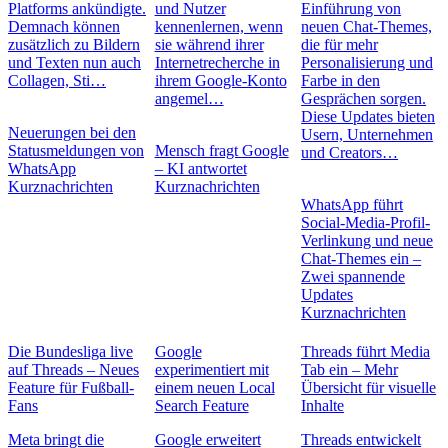
Platforms ankündigte.
und Nutzer
Einführung von
Demnach können
kennenlernen, wenn
neuen Chat-Themes,
zusätzlich zu Bildern
sie während ihrer
die für mehr
und Texten nun auch
Internetrecherche in
Personalisierung und
Collagen, Sti…
ihrem Google-Konto
Farbe in den
angemel…
Gesprächen sorgen.
Diese Updates bieten
Neuerungen bei den
Usern, Unternehmen
Statusmeldungen von
Mensch fragt Google
und Creators…
WhatsApp
– KI antwortet
Kurznachrichten
Kurznachrichten
WhatsApp führt
Social-Media-Profil-
Verlinkung und neue
Chat-Themes ein –
Zwei spannende
Updates
Kurznachrichten
Die Bundesliga live
Google
Threads führt Media
auf Threads – Neues
experimentiert mit
Tab ein – Mehr
Feature für Fußball-
einem neuen Local
Übersicht für visuelle
Fans
Search Feature
Inhalte
Meta bringt die
Google erweitert
Threads entwickelt