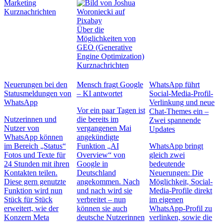
Marketing
Kurznachrichten
Über die
Möglichkeiten von
GEO (Generative
Engine Optimization)
Kurznachrichten
Neuerungen bei den
Mensch fragt Google
WhatsApp führt
Statusmeldungen von
– KI antwortet
Social-Media-Profil-
WhatsApp
Verlinkung und neue
Vor ein paar Tagen ist
Chat-Themes ein –
Nutzerinnen und
die bereits im
Zwei spannende
Nutzer von
vergangenen Mai
Updates
WhatsApp können
angekündigte
im Bereich „Status“
Funktion „AI
WhatsApp bringt
Fotos und Texte für
Overview“ von
gleich zwei
24 Stunden mit ihren
Google in
bedeutende
Kontakten teilen.
Deutschland
Neuerungen: Die
Diese gern genutzte
angekommen. Nach
Möglichkeit, Social-
Funktion wird nun
und nach wird sie
Media-Profile direkt
Stück für Stück
verbreitet – nun
im eigenen
erweitert, wie der
können sie auch
WhatsApp-Profil zu
Konzern Meta
deutsche Nutzerinnen
verlinken, sowie die