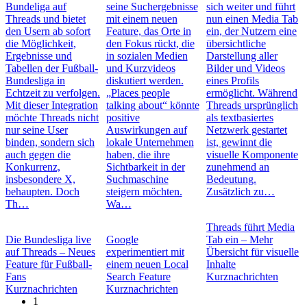
Bundeliga auf
seine Suchergebnisse
sich weiter und führt
Threads und bietet
mit einem neuen
nun einen Media Tab
den Usern ab sofort
Feature, das Orte in
ein, der Nutzern eine
die Möglichkeit,
den Fokus rückt, die
übersichtliche
Ergebnisse und
in sozialen Medien
Darstellung aller
Tabellen der Fußball-
und Kurzvideos
Bilder und Videos
Bundesliga in
diskutiert werden.
eines Profils
Echtzeit zu verfolgen.
„Places people
ermöglicht. Während
Mit dieser Integration
talking about“ könnte
Threads ursprünglich
möchte Threads nicht
positive
als textbasiertes
nur seine User
Auswirkungen auf
Netzwerk gestartet
binden, sondern sich
lokale Unternehmen
ist, gewinnt die
auch gegen die
haben, die ihre
visuelle Komponente
Konkurrenz,
Sichtbarkeit in der
zunehmend an
insbesondere X,
Suchmaschine
Bedeutung.
behaupten. Doch
steigern möchten.
Zusätzlich zu…
Th…
Wa…
Threads führt Media
Die Bundesliga live
Google
Tab ein – Mehr
auf Threads – Neues
experimentiert mit
Übersicht für visuelle
Feature für Fußball-
einem neuen Local
Inhalte
Fans
Search Feature
Kurznachrichten
Kurznachrichten
Kurznachrichten
1