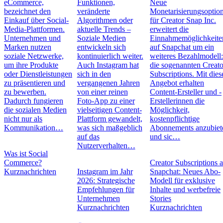
eCommerce,
Funktionen,
Neue
bezeichnet den
veränderte
Monetarisierungsoptio
Einkauf über Social-
Algorithmen oder
für Creator Snap Inc.
Media-Plattformen.
aktuelle Trends –
erweitert die
Unternehmen und
Soziale Medien
Einnahmemöglichkeite
Marken nutzen
entwickeln sich
auf Snapchat um ein
soziale Netzwerke,
kontinuierlich weiter.
weiteres Bezahlmodell
um ihre Produkte
Auch Instagram hat
die sogenannten Creato
oder Dienstleistungen
sich in den
Subscriptions. Mit die
zu präsentieren und
vergangenen Jahren
Angebot erhalten
zu bewerben.
von einer reinen
Content-Ersteller und -
Dadurch fungieren
Foto-App zu einer
Erstellerinnen die
die sozialen Medien
vielseitigen Content-
Möglichkeit,
nicht nur als
Plattform gewandelt,
kostenpflichtige
Kommunikation…
was sich maßgeblich
Abonnements anzubiet
auf das
und sic…
Nutzerverhalten…
Was ist Social
Commerce?
Creator Subscriptions 
Kurznachrichten
Instagram im Jahr
Snapchat: Neues Abo-
2026: Strategische
Modell für exklusive
Empfehlungen für
Inhalte und werbefreie
Unternehmen
Stories
Kurznachrichten
Kurznachrichten