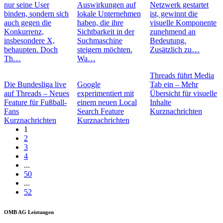
nur seine User
Auswirkungen auf
Netzwerk gestartet
binden, sondern sich
lokale Unternehmen
ist, gewinnt die
auch gegen die
haben, die ihre
visuelle Komponente
Konkurrenz,
Sichtbarkeit in der
zunehmend an
insbesondere X,
Suchmaschine
Bedeutung.
behaupten. Doch
steigern möchten.
Zusätzlich zu…
Th…
Wa…
Threads führt Media
Die Bundesliga live
Google
Tab ein – Mehr
auf Threads – Neues
experimentiert mit
Übersicht für visuelle
Feature für Fußball-
einem neuen Local
Inhalte
Fans
Search Feature
Kurznachrichten
Kurznachrichten
Kurznachrichten
1
2
3
4
...
50
...
52
OMB AG Leistungen