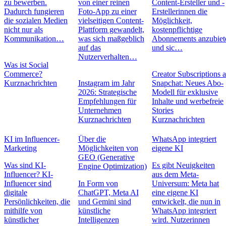
zu bewerben.
von einer reinen
Content-Ersteller und -
Dadurch fungieren
Foto-App zu einer
Erstellerinnen die
die sozialen Medien
vielseitigen Content-
Möglichkeit,
nicht nur als
Plattform gewandelt,
kostenpflichtige
Kommunikation…
was sich maßgeblich
Abonnements anzubiet
auf das
und sic…
Nutzerverhalten…
Was ist Social
Commerce?
Creator Subscriptions 
Kurznachrichten
Instagram im Jahr
Snapchat: Neues Abo-
2026: Strategische
Modell für exklusive
Empfehlungen für
Inhalte und werbefreie
Unternehmen
Stories
Kurznachrichten
Kurznachrichten
KI im Influencer-
Über die
WhatsApp integriert
Marketing
Möglichkeiten von
eigene KI
GEO (Generative
Was sind KI-
Es gibt Neuigkeiten
Engine Optimization)
Influencer? KI-
aus dem Meta-
Influencer sind
In Form von
Universum: Meta hat
digitale
ChatGPT, Meta AI
eine eigene KI
Persönlichkeiten, die
und Gemini sind
entwickelt, die nun in
mithilfe von
künstliche
WhatsApp integriert
künstlicher
Intelligenzen
wird. Nutzerinnen