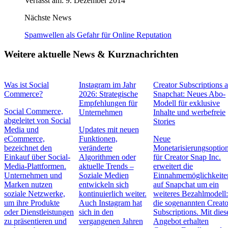
Verfasst am: 9. Dezember 2014
Nächste News
Spamwellen als Gefahr für Online Reputation
Weitere aktuelle News & Kurznachrichten
Was ist Social
Instagram im Jahr
Creator Subscriptions 
Commerce?
2026: Strategische
Snapchat: Neues Abo-
Empfehlungen für
Modell für exklusive
Social Commerce,
Unternehmen
Inhalte und werbefreie
abgeleitet von Social
Stories
Media und
Updates mit neuen
eCommerce,
Funktionen,
Neue
bezeichnet den
veränderte
Monetarisierungsoptio
Einkauf über Social-
Algorithmen oder
für Creator Snap Inc.
Media-Plattformen.
aktuelle Trends –
erweitert die
Unternehmen und
Soziale Medien
Einnahmemöglichkeite
Marken nutzen
entwickeln sich
auf Snapchat um ein
soziale Netzwerke,
kontinuierlich weiter.
weiteres Bezahlmodell
um ihre Produkte
Auch Instagram hat
die sogenannten Creato
oder Dienstleistungen
sich in den
Subscriptions. Mit die
zu präsentieren und
vergangenen Jahren
Angebot erhalten