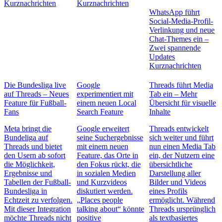
Kurznachrichten
Kurznachrichten
WhatsApp führt
Social-Media-Profil-
Verlinkung und neue
Chat-Themes ein –
Zwei spannende
Updates
Kurznachrichten
Die Bundesliga live
Google
Threads führt Media
auf Threads – Neues
experimentiert mit
Tab ein – Mehr
Feature für Fußball-
einem neuen Local
Übersicht für visuelle
Fans
Search Feature
Inhalte
Meta bringt die
Google erweitert
Threads entwickelt
Bundeliga auf
seine Suchergebnisse
sich weiter und führt
Threads und bietet
mit einem neuen
nun einen Media Tab
den Usern ab sofort
Feature, das Orte in
ein, der Nutzern eine
die Möglichkeit,
den Fokus rückt, die
übersichtliche
Ergebnisse und
in sozialen Medien
Darstellung aller
Tabellen der Fußball-
und Kurzvideos
Bilder und Videos
Bundesliga in
diskutiert werden.
eines Profils
Echtzeit zu verfolgen.
„Places people
ermöglicht. Während
Mit dieser Integration
talking about“ könnte
Threads ursprünglich
möchte Threads nicht
positive
als textbasiertes