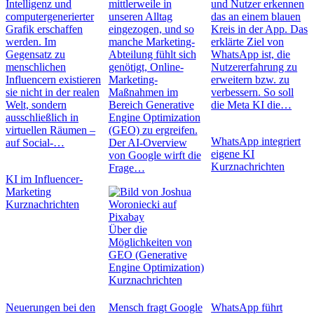
Intelligenz und
mittlerweile in
und Nutzer erkennen
computergenerierter
unseren Alltag
das an einem blauen
Grafik erschaffen
eingezogen, und so
Kreis in der App. Das
werden. Im
manche Marketing-
erklärte Ziel von
Gegensatz zu
Abteilung fühlt sich
WhatsApp ist, die
menschlichen
genötigt, Online-
Nutzererfahrung zu
Influencern existieren
Marketing-
erweitern bzw. zu
sie nicht in der realen
Maßnahmen im
verbessern. So soll
Welt, sondern
Bereich Generative
die Meta KI die…
ausschließlich in
Engine Optimization
virtuellen Räumen –
(GEO) zu ergreifen.
WhatsApp integriert
auf Social-…
Der AI-Overview
eigene KI
von Google wirft die
Kurznachrichten
Frage…
KI im Influencer-
Marketing
Kurznachrichten
Über die
Möglichkeiten von
GEO (Generative
Engine Optimization)
Kurznachrichten
Neuerungen bei den
Mensch fragt Google
WhatsApp führt