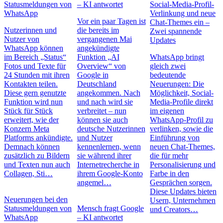
Statusmeldungen von
– KI antwortet
Social-Media-Profil-
WhatsApp
Verlinkung und neue
Vor ein paar Tagen ist
Chat-Themes ein –
Nutzerinnen und
die bereits im
Zwei spannende
Nutzer von
vergangenen Mai
Updates
WhatsApp können
angekündigte
im Bereich „Status“
Funktion „AI
WhatsApp bringt
Fotos und Texte für
Overview“ von
gleich zwei
24 Stunden mit ihren
Google in
bedeutende
Kontakten teilen.
Deutschland
Neuerungen: Die
Diese gern genutzte
angekommen. Nach
Möglichkeit, Social-
Funktion wird nun
und nach wird sie
Media-Profile direkt
Stück für Stück
verbreitet – nun
im eigenen
erweitert, wie der
können sie auch
WhatsApp-Profil zu
Konzern Meta
deutsche Nutzerinnen
verlinken, sowie die
Platforms ankündigte.
und Nutzer
Einführung von
Demnach können
kennenlernen, wenn
neuen Chat-Themes,
zusätzlich zu Bildern
sie während ihrer
die für mehr
und Texten nun auch
Internetrecherche in
Personalisierung und
Collagen, Sti…
ihrem Google-Konto
Farbe in den
angemel…
Gesprächen sorgen.
Diese Updates bieten
Neuerungen bei den
Usern, Unternehmen
Statusmeldungen von
Mensch fragt Google
und Creators…
WhatsApp
– KI antwortet