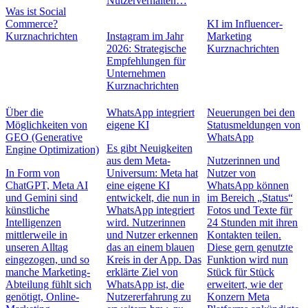
Nutzerverhalten…
Was ist Social
Commerce?
KI im Influencer-
Kurznachrichten
Instagram im Jahr
Marketing
2026: Strategische
Kurznachrichten
Empfehlungen für
Unternehmen
Kurznachrichten
Über die
WhatsApp integriert
Neuerungen bei den
Möglichkeiten von
eigene KI
Statusmeldungen von
GEO (Generative
WhatsApp
Es gibt Neuigkeiten
Engine Optimization)
aus dem Meta-
Nutzerinnen und
In Form von
Universum: Meta hat
Nutzer von
ChatGPT, Meta AI
eine eigene KI
WhatsApp können
und Gemini sind
entwickelt, die nun in
im Bereich „Status“
künstliche
WhatsApp integriert
Fotos und Texte für
Intelligenzen
wird. Nutzerinnen
24 Stunden mit ihren
mittlerweile in
und Nutzer erkennen
Kontakten teilen.
unseren Alltag
das an einem blauen
Diese gern genutzte
eingezogen, und so
Kreis in der App. Das
Funktion wird nun
manche Marketing-
erklärte Ziel von
Stück für Stück
Abteilung fühlt sich
WhatsApp ist, die
erweitert, wie der
genötigt, Online-
Nutzererfahrung zu
Konzern Meta