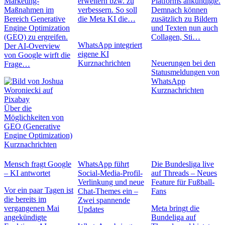
Marketing-
erweitern bzw. zu
Platforms ankündigte.
Maßnahmen im
verbessern. So soll
Demnach können
Bereich Generative
die Meta KI die…
zusätzlich zu Bildern
Engine Optimization
und Texten nun auch
(GEO) zu ergreifen.
Collagen, Sti…
WhatsApp integriert
Der AI-Overview
eigene KI
von Google wirft die
Kurznachrichten
Neuerungen bei den
Frage…
Statusmeldungen von
WhatsApp
Kurznachrichten
Über die
Möglichkeiten von
GEO (Generative
Engine Optimization)
Kurznachrichten
Mensch fragt Google
WhatsApp führt
Die Bundesliga live
– KI antwortet
Social-Media-Profil-
auf Threads – Neues
Verlinkung und neue
Feature für Fußball-
Vor ein paar Tagen ist
Chat-Themes ein –
Fans
die bereits im
Zwei spannende
vergangenen Mai
Meta bringt die
Updates
angekündigte
Bundeliga auf