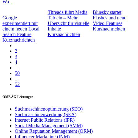
Wa…
Threads führt Media
Bluesky startet
Google
Tab ein – Mehr
Flashes und neue
experimentiert mit
Übersicht für visuelle
Video-Features
einem neuen Local
Inhalte
Kurznachrichten
Search Feature
Kurznachrichten
Kurznachrichten
1
2
3
4
...
50
...
52
OMB AG Leistungen
Suchmaschinenoptimierung (SEO)
Suchmaschinenwerbung (SEA)
Internet Public Relations (IPR)
Social Media Management (SMM)
Online Reputation Management (ORM)
Influencer Marketing (INM)