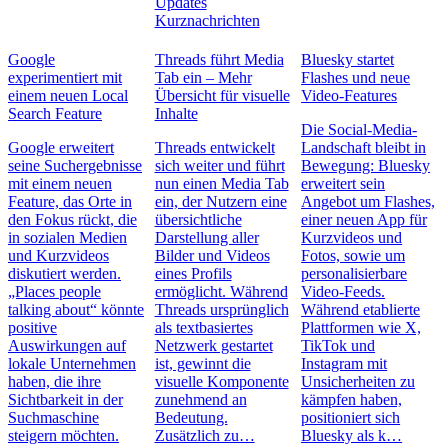
Updates
Kurznachrichten
Google
Threads führt Media
Bluesky startet
experimentiert mit
Tab ein – Mehr
Flashes und neue
einem neuen Local
Übersicht für visuelle
Video-Features
Search Feature
Inhalte
Die Social-Media-
Google erweitert
Threads entwickelt
Landschaft bleibt in
seine Suchergebnisse
sich weiter und führt
Bewegung: Bluesky
mit einem neuen
nun einen Media Tab
erweitert sein
Feature, das Orte in
ein, der Nutzern eine
Angebot um Flashes,
den Fokus rückt, die
übersichtliche
einer neuen App für
in sozialen Medien
Darstellung aller
Kurzvideos und
und Kurzvideos
Bilder und Videos
Fotos, sowie um
diskutiert werden.
eines Profils
personalisierbare
„Places people
ermöglicht. Während
Video-Feeds.
talking about“ könnte
Threads ursprünglich
Während etablierte
positive
als textbasiertes
Plattformen wie X,
Auswirkungen auf
Netzwerk gestartet
TikTok und
lokale Unternehmen
ist, gewinnt die
Instagram mit
haben, die ihre
visuelle Komponente
Unsicherheiten zu
Sichtbarkeit in der
zunehmend an
kämpfen haben,
Suchmaschine
Bedeutung.
positioniert sich
steigern möchten.
Zusätzlich zu…
Bluesky als k…