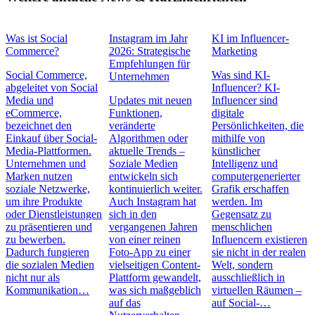
Was ist Social
Instagram im Jahr
KI im Influencer-
Commerce?
2026: Strategische
Marketing
Empfehlungen für
Social Commerce,
Was sind KI-
Unternehmen
abgeleitet von Social
Influencer? KI-
Media und
Updates mit neuen
Influencer sind
eCommerce,
Funktionen,
digitale
bezeichnet den
veränderte
Persönlichkeiten, die
Einkauf über Social-
Algorithmen oder
mithilfe von
Media-Plattformen.
aktuelle Trends –
künstlicher
Unternehmen und
Soziale Medien
Intelligenz und
Marken nutzen
entwickeln sich
computergenerierter
soziale Netzwerke,
kontinuierlich weiter.
Grafik erschaffen
um ihre Produkte
Auch Instagram hat
werden. Im
oder Dienstleistungen
sich in den
Gegensatz zu
zu präsentieren und
vergangenen Jahren
menschlichen
zu bewerben.
von einer reinen
Influencern existieren
Dadurch fungieren
Foto-App zu einer
sie nicht in der realen
die sozialen Medien
vielseitigen Content-
Welt, sondern
nicht nur als
Plattform gewandelt,
ausschließlich in
Kommunikation…
was sich maßgeblich
virtuellen Räumen –
auf das
auf Social-…