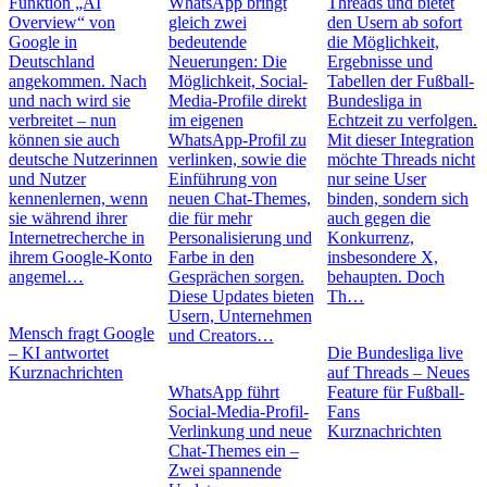
Funktion „AI
WhatsApp bringt
Threads und bietet
Overview“ von
gleich zwei
den Usern ab sofort
Google in
bedeutende
die Möglichkeit,
Deutschland
Neuerungen: Die
Ergebnisse und
angekommen. Nach
Möglichkeit, Social-
Tabellen der Fußball-
und nach wird sie
Media-Profile direkt
Bundesliga in
verbreitet – nun
im eigenen
Echtzeit zu verfolgen.
können sie auch
WhatsApp-Profil zu
Mit dieser Integration
deutsche Nutzerinnen
verlinken, sowie die
möchte Threads nicht
und Nutzer
Einführung von
nur seine User
kennenlernen, wenn
neuen Chat-Themes,
binden, sondern sich
sie während ihrer
die für mehr
auch gegen die
Internetrecherche in
Personalisierung und
Konkurrenz,
ihrem Google-Konto
Farbe in den
insbesondere X,
angemel…
Gesprächen sorgen.
behaupten. Doch
Diese Updates bieten
Th…
Usern, Unternehmen
Mensch fragt Google
und Creators…
– KI antwortet
Die Bundesliga live
Kurznachrichten
auf Threads – Neues
WhatsApp führt
Feature für Fußball-
Social-Media-Profil-
Fans
Verlinkung und neue
Kurznachrichten
Chat-Themes ein –
Zwei spannende