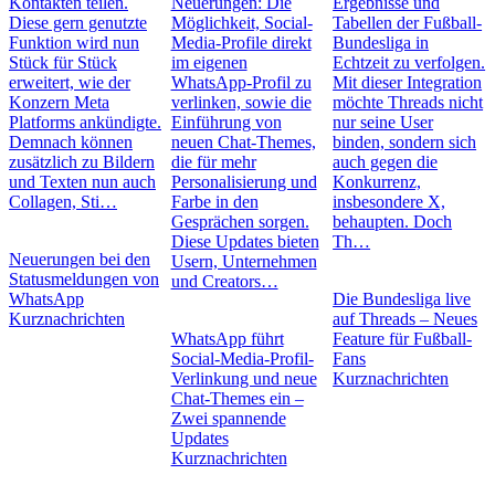
Kontakten teilen.
Neuerungen: Die
Ergebnisse und
Diese gern genutzte
Möglichkeit, Social-
Tabellen der Fußball-
Funktion wird nun
Media-Profile direkt
Bundesliga in
Stück für Stück
im eigenen
Echtzeit zu verfolgen.
erweitert, wie der
WhatsApp-Profil zu
Mit dieser Integration
Konzern Meta
verlinken, sowie die
möchte Threads nicht
Platforms ankündigte.
Einführung von
nur seine User
Demnach können
neuen Chat-Themes,
binden, sondern sich
zusätzlich zu Bildern
die für mehr
auch gegen die
und Texten nun auch
Personalisierung und
Konkurrenz,
Collagen, Sti…
Farbe in den
insbesondere X,
Gesprächen sorgen.
behaupten. Doch
Diese Updates bieten
Th…
Neuerungen bei den
Usern, Unternehmen
Statusmeldungen von
und Creators…
WhatsApp
Die Bundesliga live
Kurznachrichten
auf Threads – Neues
WhatsApp führt
Feature für Fußball-
Social-Media-Profil-
Fans
Verlinkung und neue
Kurznachrichten
Chat-Themes ein –
Zwei spannende
Updates
Kurznachrichten