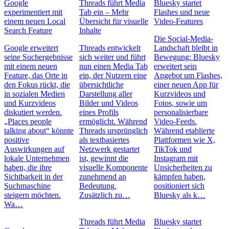
Google
Threads führt Media
Bluesky startet
experimentiert mit
Tab ein – Mehr
Flashes und neue
einem neuen Local
Übersicht für visuelle
Video-Features
Search Feature
Inhalte
Die Social-Media-
Google erweitert
Threads entwickelt
Landschaft bleibt in
seine Suchergebnisse
sich weiter und führt
Bewegung: Bluesky
mit einem neuen
nun einen Media Tab
erweitert sein
Feature, das Orte in
ein, der Nutzern eine
Angebot um Flashes,
den Fokus rückt, die
übersichtliche
einer neuen App für
in sozialen Medien
Darstellung aller
Kurzvideos und
und Kurzvideos
Bilder und Videos
Fotos, sowie um
diskutiert werden.
eines Profils
personalisierbare
„Places people
ermöglicht. Während
Video-Feeds.
talking about“ könnte
Threads ursprünglich
Während etablierte
positive
als textbasiertes
Plattformen wie X,
Auswirkungen auf
Netzwerk gestartet
TikTok und
lokale Unternehmen
ist, gewinnt die
Instagram mit
haben, die ihre
visuelle Komponente
Unsicherheiten zu
Sichtbarkeit in der
zunehmend an
kämpfen haben,
Suchmaschine
Bedeutung.
positioniert sich
steigern möchten.
Zusätzlich zu…
Bluesky als k…
Wa…
Threads führt Media
Bluesky startet