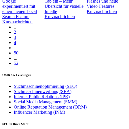
Google
Tab ein – Mehr
Flashes und neue
experimentiert mit
Übersicht für visuelle
Video-Features
einem neuen Local
Inhalte
Kurznachrichten
Search Feature
Kurznachrichten
Kurznachrichten
1
2
3
4
...
50
...
52
OMB AG Leistungen
Suchmaschinenoptimierung (SEO)
Suchmaschinenwerbung (SEA)
Internet Public Relations (IPR)
Social Media Management (SMM)
Online Reputation Management (ORM)
Influencer Marketing (INM)
SEO in Ihrer Stadt