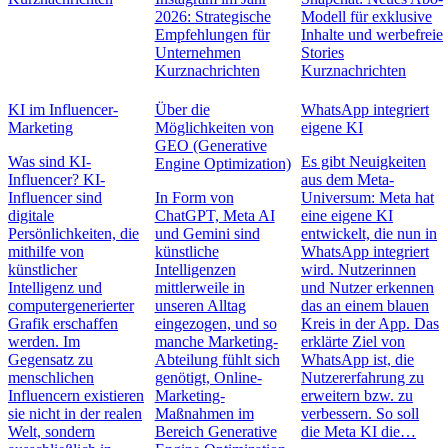
2026: Strategische
Modell für exklusive
Empfehlungen für
Inhalte und werbefreie
Unternehmen
Stories
Kurznachrichten
Kurznachrichten
KI im Influencer-
Über die
WhatsApp integriert
Marketing
Möglichkeiten von
eigene KI
GEO (Generative
Was sind KI-
Es gibt Neuigkeiten
Engine Optimization)
Influencer? KI-
aus dem Meta-
Influencer sind
In Form von
Universum: Meta hat
digitale
ChatGPT, Meta AI
eine eigene KI
Persönlichkeiten, die
und Gemini sind
entwickelt, die nun in
mithilfe von
künstliche
WhatsApp integriert
künstlicher
Intelligenzen
wird. Nutzerinnen
Intelligenz und
mittlerweile in
und Nutzer erkennen
computergenerierter
unseren Alltag
das an einem blauen
Grafik erschaffen
eingezogen, und so
Kreis in der App. Das
werden. Im
manche Marketing-
erklärte Ziel von
Gegensatz zu
Abteilung fühlt sich
WhatsApp ist, die
menschlichen
genötigt, Online-
Nutzererfahrung zu
Influencern existieren
Marketing-
erweitern bzw. zu
sie nicht in der realen
Maßnahmen im
verbessern. So soll
Welt, sondern
Bereich Generative
die Meta KI die…