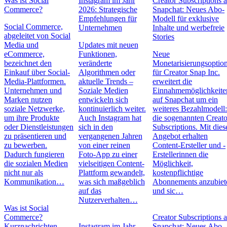
Was ist Social
Instagram im Jahr
Creator Subscriptions 
Commerce?
2026: Strategische
Snapchat: Neues Abo-
Empfehlungen für
Modell für exklusive
Social Commerce,
Unternehmen
Inhalte und werbefreie
abgeleitet von Social
Stories
Media und
Updates mit neuen
eCommerce,
Funktionen,
Neue
bezeichnet den
veränderte
Monetarisierungsoptio
Einkauf über Social-
Algorithmen oder
für Creator Snap Inc.
Media-Plattformen.
aktuelle Trends –
erweitert die
Unternehmen und
Soziale Medien
Einnahmemöglichkeite
Marken nutzen
entwickeln sich
auf Snapchat um ein
soziale Netzwerke,
kontinuierlich weiter.
weiteres Bezahlmodell
um ihre Produkte
Auch Instagram hat
die sogenannten Creato
oder Dienstleistungen
sich in den
Subscriptions. Mit die
zu präsentieren und
vergangenen Jahren
Angebot erhalten
zu bewerben.
von einer reinen
Content-Ersteller und -
Dadurch fungieren
Foto-App zu einer
Erstellerinnen die
die sozialen Medien
vielseitigen Content-
Möglichkeit,
nicht nur als
Plattform gewandelt,
kostenpflichtige
Kommunikation…
was sich maßgeblich
Abonnements anzubiet
auf das
und sic…
Nutzerverhalten…
Was ist Social
Commerce?
Creator Subscriptions 
Kurznachrichten
Instagram im Jahr
Snapchat: Neues Abo-