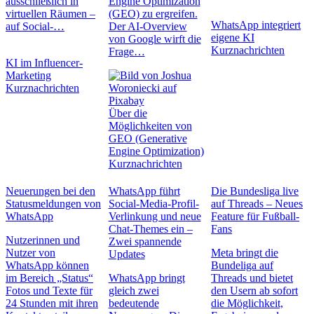
ausschließlich in
Engine Optimization
virtuellen Räumen –
(GEO) zu ergreifen.
WhatsApp integriert
auf Social-…
Der AI-Overview
eigene KI
von Google wirft die
Kurznachrichten
Frage…
KI im Influencer-
Marketing
Kurznachrichten
Über die
Möglichkeiten von
GEO (Generative
Engine Optimization)
Kurznachrichten
Neuerungen bei den
WhatsApp führt
Die Bundesliga live
Statusmeldungen von
Social-Media-Profil-
auf Threads – Neues
WhatsApp
Verlinkung und neue
Feature für Fußball-
Chat-Themes ein –
Fans
Nutzerinnen und
Zwei spannende
Nutzer von
Meta bringt die
Updates
WhatsApp können
Bundeliga auf
im Bereich „Status“
WhatsApp bringt
Threads und bietet
Fotos und Texte für
gleich zwei
den Usern ab sofort
24 Stunden mit ihren
bedeutende
die Möglichkeit,