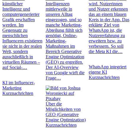
künstlicher
Intelligenzen
wird. Nutzerinnen
Intelligenz und
mittlerweile in
und Nutzer erkennen
computergenerierter
unseren Alltag
das an einem blauen
Grafik erschaffen
eingezogen, und so
Kreis in der App. Das
werden. Im
manche Marketing-
erklärte Ziel von
Gegensatz zu
Abteilung fühlt sich
WhatsApp ist, die
menschlichen
genötigt, Online-
Nutzererfahrung zu
Influencern existieren
Marketing-
erweitern bzw. zu
sie nicht in der realen
Maßnahmen im
verbessern. So soll
Welt, sondern
Bereich Generative
die Meta KI die…
ausschließlich in
Engine Optimization
virtuellen Räumen –
(GEO) zu ergreifen.
WhatsApp integriert
auf Social-…
Der AI-Overview
eigene KI
von Google wirft die
Kurznachrichten
Frage…
KI im Influencer-
Marketing
Kurznachrichten
Über die
Möglichkeiten von
GEO (Generative
Engine Optimization)
Kurznachrichten