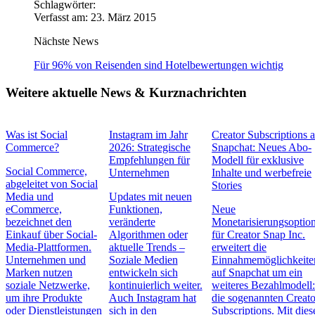
Schlagwörter:
Verfasst am: 23. März 2015
Nächste News
Für 96% von Reisenden sind Hotelbewertungen wichtig
Weitere aktuelle News & Kurznachrichten
Was ist Social
Instagram im Jahr
Creator Subscriptions 
Commerce?
2026: Strategische
Snapchat: Neues Abo-
Empfehlungen für
Modell für exklusive
Social Commerce,
Unternehmen
Inhalte und werbefreie
abgeleitet von Social
Stories
Media und
Updates mit neuen
eCommerce,
Funktionen,
Neue
bezeichnet den
veränderte
Monetarisierungsoptio
Einkauf über Social-
Algorithmen oder
für Creator Snap Inc.
Media-Plattformen.
aktuelle Trends –
erweitert die
Unternehmen und
Soziale Medien
Einnahmemöglichkeite
Marken nutzen
entwickeln sich
auf Snapchat um ein
soziale Netzwerke,
kontinuierlich weiter.
weiteres Bezahlmodell
um ihre Produkte
Auch Instagram hat
die sogenannten Creato
oder Dienstleistungen
sich in den
Subscriptions. Mit die