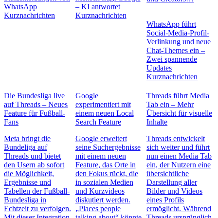
WhatsApp
– KI antwortet
Kurznachrichten
Kurznachrichten
WhatsApp führt
Social-Media-Profil-
Verlinkung und neue
Chat-Themes ein –
Zwei spannende
Updates
Kurznachrichten
Die Bundesliga live
Google
Threads führt Media
auf Threads – Neues
experimentiert mit
Tab ein – Mehr
Feature für Fußball-
einem neuen Local
Übersicht für visuelle
Fans
Search Feature
Inhalte
Meta bringt die
Google erweitert
Threads entwickelt
Bundeliga auf
seine Suchergebnisse
sich weiter und führt
Threads und bietet
mit einem neuen
nun einen Media Tab
den Usern ab sofort
Feature, das Orte in
ein, der Nutzern eine
die Möglichkeit,
den Fokus rückt, die
übersichtliche
Ergebnisse und
in sozialen Medien
Darstellung aller
Tabellen der Fußball-
und Kurzvideos
Bilder und Videos
Bundesliga in
diskutiert werden.
eines Profils
Echtzeit zu verfolgen.
„Places people
ermöglicht. Während
Mit dieser Integration
talking about“ könnte
Threads ursprünglich