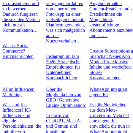
zu präsentieren und
vergangenen Jahren
Angebot erhalten
zu bewerben.
von einer reinen
Content-Ersteller und -
Dadurch fungieren
Foto-App zu einer
Erstellerinnen die
die sozialen Medien
vielseitigen Content-
Möglichkeit,
nicht nur als
Plattform gewandelt,
kostenpflichtige
Kommunikation…
was sich maßgeblich
Abonnements anzubiet
auf das
und sic…
Nutzerverhalten…
Was ist Social
Commerce?
Creator Subscriptions 
Kurznachrichten
Instagram im Jahr
Snapchat: Neues Abo-
2026: Strategische
Modell für exklusive
Empfehlungen für
Inhalte und werbefreie
Unternehmen
Stories
Kurznachrichten
Kurznachrichten
KI im Influencer-
Über die
WhatsApp integriert
Marketing
Möglichkeiten von
eigene KI
GEO (Generative
Was sind KI-
Es gibt Neuigkeiten
Engine Optimization)
Influencer? KI-
aus dem Meta-
Influencer sind
In Form von
Universum: Meta hat
digitale
ChatGPT, Meta AI
eine eigene KI
Persönlichkeiten, die
und Gemini sind
entwickelt, die nun in
mithilfe von
künstliche
WhatsApp integriert