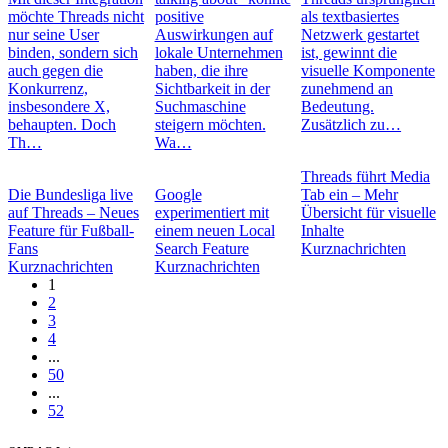
möchte Threads nicht
positive
als textbasiertes
nur seine User
Auswirkungen auf
Netzwerk gestartet
binden, sondern sich
lokale Unternehmen
ist, gewinnt die
auch gegen die
haben, die ihre
visuelle Komponente
Konkurrenz,
Sichtbarkeit in der
zunehmend an
insbesondere X,
Suchmaschine
Bedeutung.
behaupten. Doch
steigern möchten.
Zusätzlich zu…
Th…
Wa…
Threads führt Media
Die Bundesliga live
Google
Tab ein – Mehr
auf Threads – Neues
experimentiert mit
Übersicht für visuelle
Feature für Fußball-
einem neuen Local
Inhalte
Fans
Search Feature
Kurznachrichten
Kurznachrichten
Kurznachrichten
1
2
3
4
...
50
...
52