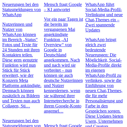
Neuerungen bei den
Mensch fragt Google
WhatsApp führt
Statusmeldungen von
– KI antwortet
Social-Media-Profil-
WhatsApp
Verlinkung und neue
Vor ein paar Tagen ist
Chat-Themes ein –
Nutzerinnen und
die bereits im
Zwei spannende
Nutzer von
vergangenen Mai
Updates
WhatsApp können
angekündigte
im Bereich „Status“
Funktion „AI
WhatsApp bringt
Fotos und Texte für
Overview“ von
gleich zwei
24 Stunden mit ihren
Google in
bedeutende
Kontakten teilen.
Deutschland
Neuerungen: Die
Diese gern genutzte
angekommen. Nach
Möglichkeit, Social-
Funktion wird nun
und nach wird sie
Media-Profile direkt
Stück für Stück
verbreitet – nun
im eigenen
erweitert, wie der
können sie auch
WhatsApp-Profil zu
Konzern Meta
deutsche Nutzerinnen
verlinken, sowie die
Platforms ankündigte.
und Nutzer
Einführung von
Demnach können
kennenlernen, wenn
neuen Chat-Themes,
zusätzlich zu Bildern
sie während ihrer
die für mehr
und Texten nun auch
Internetrecherche in
Personalisierung und
Collagen, Sti…
ihrem Google-Konto
Farbe in den
angemel…
Gesprächen sorgen.
Diese Updates bieten
Neuerungen bei den
Usern, Unternehmen
Statusmeldungen von
Mensch fragt Google
und Creators…