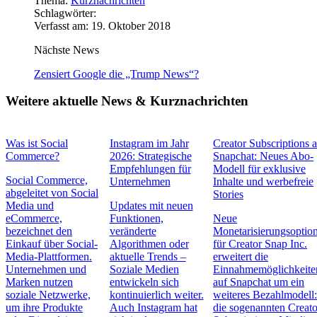
Thema:
Kurznachrichten
Schlagwörter:
Verfasst am: 19. Oktober 2018
Nächste News
Zensiert Google die „Trump News“?
Weitere aktuelle News & Kurznachrichten
Was ist Social
Instagram im Jahr
Creator Subscriptions 
Commerce?
2026: Strategische
Snapchat: Neues Abo-
Empfehlungen für
Modell für exklusive
Social Commerce,
Unternehmen
Inhalte und werbefreie
abgeleitet von Social
Stories
Media und
Updates mit neuen
eCommerce,
Funktionen,
Neue
bezeichnet den
veränderte
Monetarisierungsoptio
Einkauf über Social-
Algorithmen oder
für Creator Snap Inc.
Media-Plattformen.
aktuelle Trends –
erweitert die
Unternehmen und
Soziale Medien
Einnahmemöglichkeite
Marken nutzen
entwickeln sich
auf Snapchat um ein
soziale Netzwerke,
kontinuierlich weiter.
weiteres Bezahlmodell
um ihre Produkte
Auch Instagram hat
die sogenannten Creato