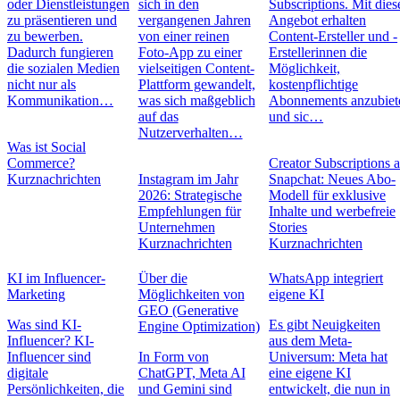
oder Dienstleistungen
sich in den
Subscriptions. Mit die
zu präsentieren und
vergangenen Jahren
Angebot erhalten
zu bewerben.
von einer reinen
Content-Ersteller und -
Dadurch fungieren
Foto-App zu einer
Erstellerinnen die
die sozialen Medien
vielseitigen Content-
Möglichkeit,
nicht nur als
Plattform gewandelt,
kostenpflichtige
Kommunikation…
was sich maßgeblich
Abonnements anzubiet
auf das
und sic…
Nutzerverhalten…
Was ist Social
Commerce?
Creator Subscriptions 
Kurznachrichten
Instagram im Jahr
Snapchat: Neues Abo-
2026: Strategische
Modell für exklusive
Empfehlungen für
Inhalte und werbefreie
Unternehmen
Stories
Kurznachrichten
Kurznachrichten
KI im Influencer-
Über die
WhatsApp integriert
Marketing
Möglichkeiten von
eigene KI
GEO (Generative
Was sind KI-
Es gibt Neuigkeiten
Engine Optimization)
Influencer? KI-
aus dem Meta-
Influencer sind
In Form von
Universum: Meta hat
digitale
ChatGPT, Meta AI
eine eigene KI
Persönlichkeiten, die
und Gemini sind
entwickelt, die nun in