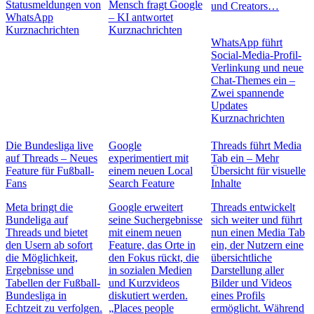
Statusmeldungen von
Mensch fragt Google
und Creators…
WhatsApp
– KI antwortet
Kurznachrichten
Kurznachrichten
WhatsApp führt
Social-Media-Profil-
Verlinkung und neue
Chat-Themes ein –
Zwei spannende
Updates
Kurznachrichten
Die Bundesliga live
Google
Threads führt Media
auf Threads – Neues
experimentiert mit
Tab ein – Mehr
Feature für Fußball-
einem neuen Local
Übersicht für visuelle
Fans
Search Feature
Inhalte
Meta bringt die
Google erweitert
Threads entwickelt
Bundeliga auf
seine Suchergebnisse
sich weiter und führt
Threads und bietet
mit einem neuen
nun einen Media Tab
den Usern ab sofort
Feature, das Orte in
ein, der Nutzern eine
die Möglichkeit,
den Fokus rückt, die
übersichtliche
Ergebnisse und
in sozialen Medien
Darstellung aller
Tabellen der Fußball-
und Kurzvideos
Bilder und Videos
Bundesliga in
diskutiert werden.
eines Profils
Echtzeit zu verfolgen.
„Places people
ermöglicht. Während