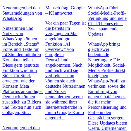
Neuerungen bei den
Mensch fragt Google
WhatsApp führt
Statusmeldungen von
– KI antwortet
Social-Media-Profil-
WhatsApp
Verlinkung und neue
Vor ein paar Tagen ist
Chat-Themes ein –
Nutzerinnen und
die bereits im
Zwei spannende
Nutzer von
vergangenen Mai
Updates
WhatsApp können
angekündigte
im Bereich „Status“
Funktion „AI
WhatsApp bringt
Fotos und Texte für
Overview“ von
gleich zwei
24 Stunden mit ihren
Google in
bedeutende
Kontakten teilen.
Deutschland
Neuerungen: Die
Diese gern genutzte
angekommen. Nach
Möglichkeit, Social-
Funktion wird nun
und nach wird sie
Media-Profile direkt
Stück für Stück
verbreitet – nun
im eigenen
erweitert, wie der
können sie auch
WhatsApp-Profil zu
Konzern Meta
deutsche Nutzerinnen
verlinken, sowie die
Platforms ankündigte.
und Nutzer
Einführung von
Demnach können
kennenlernen, wenn
neuen Chat-Themes,
zusätzlich zu Bildern
sie während ihrer
die für mehr
und Texten nun auch
Internetrecherche in
Personalisierung und
Collagen, Sti…
ihrem Google-Konto
Farbe in den
angemel…
Gesprächen sorgen.
Diese Updates bieten
Neuerungen bei den
Usern, Unternehmen