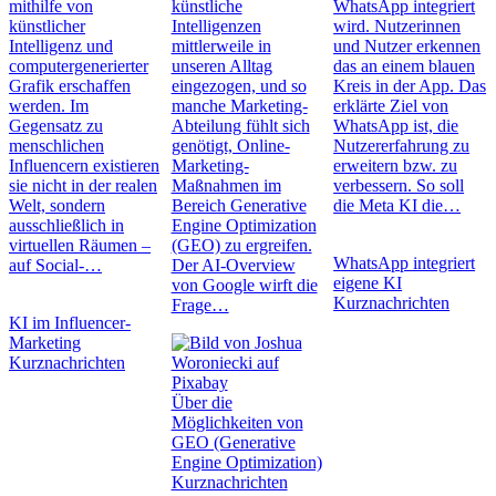
mithilfe von
künstliche
WhatsApp integriert
künstlicher
Intelligenzen
wird. Nutzerinnen
Intelligenz und
mittlerweile in
und Nutzer erkennen
computergenerierter
unseren Alltag
das an einem blauen
Grafik erschaffen
eingezogen, und so
Kreis in der App. Das
werden. Im
manche Marketing-
erklärte Ziel von
Gegensatz zu
Abteilung fühlt sich
WhatsApp ist, die
menschlichen
genötigt, Online-
Nutzererfahrung zu
Influencern existieren
Marketing-
erweitern bzw. zu
sie nicht in der realen
Maßnahmen im
verbessern. So soll
Welt, sondern
Bereich Generative
die Meta KI die…
ausschließlich in
Engine Optimization
virtuellen Räumen –
(GEO) zu ergreifen.
WhatsApp integriert
auf Social-…
Der AI-Overview
eigene KI
von Google wirft die
Kurznachrichten
Frage…
KI im Influencer-
Marketing
Kurznachrichten
Über die
Möglichkeiten von
GEO (Generative
Engine Optimization)
Kurznachrichten