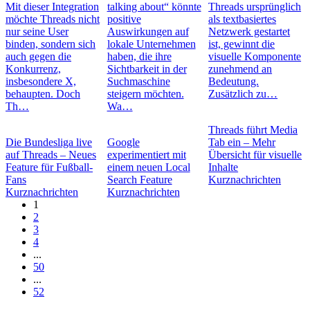
Mit dieser Integration
talking about“ könnte
Threads ursprünglich
möchte Threads nicht
positive
als textbasiertes
nur seine User
Auswirkungen auf
Netzwerk gestartet
binden, sondern sich
lokale Unternehmen
ist, gewinnt die
auch gegen die
haben, die ihre
visuelle Komponente
Konkurrenz,
Sichtbarkeit in der
zunehmend an
insbesondere X,
Suchmaschine
Bedeutung.
behaupten. Doch
steigern möchten.
Zusätzlich zu…
Th…
Wa…
Threads führt Media
Die Bundesliga live
Google
Tab ein – Mehr
auf Threads – Neues
experimentiert mit
Übersicht für visuelle
Feature für Fußball-
einem neuen Local
Inhalte
Fans
Search Feature
Kurznachrichten
Kurznachrichten
Kurznachrichten
1
2
3
4
...
50
...
52