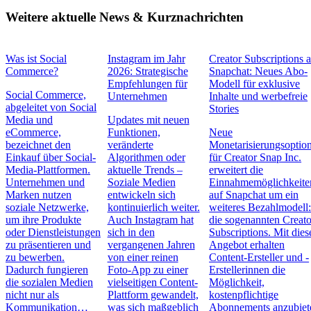
Weitere aktuelle News & Kurznachrichten
Was ist Social
Instagram im Jahr
Creator Subscriptions 
Commerce?
2026: Strategische
Snapchat: Neues Abo-
Empfehlungen für
Modell für exklusive
Social Commerce,
Unternehmen
Inhalte und werbefreie
abgeleitet von Social
Stories
Media und
Updates mit neuen
eCommerce,
Funktionen,
Neue
bezeichnet den
veränderte
Monetarisierungsoptio
Einkauf über Social-
Algorithmen oder
für Creator Snap Inc.
Media-Plattformen.
aktuelle Trends –
erweitert die
Unternehmen und
Soziale Medien
Einnahmemöglichkeite
Marken nutzen
entwickeln sich
auf Snapchat um ein
soziale Netzwerke,
kontinuierlich weiter.
weiteres Bezahlmodell
um ihre Produkte
Auch Instagram hat
die sogenannten Creato
oder Dienstleistungen
sich in den
Subscriptions. Mit die
zu präsentieren und
vergangenen Jahren
Angebot erhalten
zu bewerben.
von einer reinen
Content-Ersteller und -
Dadurch fungieren
Foto-App zu einer
Erstellerinnen die
die sozialen Medien
vielseitigen Content-
Möglichkeit,
nicht nur als
Plattform gewandelt,
kostenpflichtige
Kommunikation…
was sich maßgeblich
Abonnements anzubiet