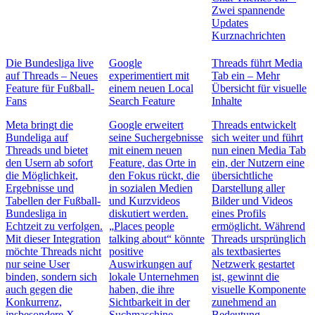
Zwei spannende
Updates
Kurznachrichten
Die Bundesliga live
Google
Threads führt Media
auf Threads – Neues
experimentiert mit
Tab ein – Mehr
Feature für Fußball-
einem neuen Local
Übersicht für visuelle
Fans
Search Feature
Inhalte
Meta bringt die
Google erweitert
Threads entwickelt
Bundeliga auf
seine Suchergebnisse
sich weiter und führt
Threads und bietet
mit einem neuen
nun einen Media Tab
den Usern ab sofort
Feature, das Orte in
ein, der Nutzern eine
die Möglichkeit,
den Fokus rückt, die
übersichtliche
Ergebnisse und
in sozialen Medien
Darstellung aller
Tabellen der Fußball-
und Kurzvideos
Bilder und Videos
Bundesliga in
diskutiert werden.
eines Profils
Echtzeit zu verfolgen.
„Places people
ermöglicht. Während
Mit dieser Integration
talking about“ könnte
Threads ursprünglich
möchte Threads nicht
positive
als textbasiertes
nur seine User
Auswirkungen auf
Netzwerk gestartet
binden, sondern sich
lokale Unternehmen
ist, gewinnt die
auch gegen die
haben, die ihre
visuelle Komponente
Konkurrenz,
Sichtbarkeit in der
zunehmend an
insbesondere X,
Suchmaschine
Bedeutung.