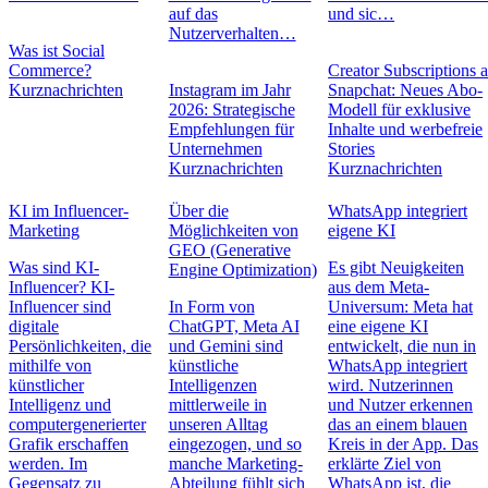
auf das
und sic…
Nutzerverhalten…
Was ist Social
Commerce?
Creator Subscriptions 
Kurznachrichten
Instagram im Jahr
Snapchat: Neues Abo-
2026: Strategische
Modell für exklusive
Empfehlungen für
Inhalte und werbefreie
Unternehmen
Stories
Kurznachrichten
Kurznachrichten
KI im Influencer-
Über die
WhatsApp integriert
Marketing
Möglichkeiten von
eigene KI
GEO (Generative
Was sind KI-
Es gibt Neuigkeiten
Engine Optimization)
Influencer? KI-
aus dem Meta-
Influencer sind
In Form von
Universum: Meta hat
digitale
ChatGPT, Meta AI
eine eigene KI
Persönlichkeiten, die
und Gemini sind
entwickelt, die nun in
mithilfe von
künstliche
WhatsApp integriert
künstlicher
Intelligenzen
wird. Nutzerinnen
Intelligenz und
mittlerweile in
und Nutzer erkennen
computergenerierter
unseren Alltag
das an einem blauen
Grafik erschaffen
eingezogen, und so
Kreis in der App. Das
werden. Im
manche Marketing-
erklärte Ziel von
Gegensatz zu
Abteilung fühlt sich
WhatsApp ist, die