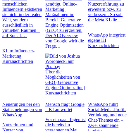
menschlichen
genötigt, Online-
Nutzererfahrung zu
Influencern existieren
Marketing-
erweitern bzw. zu
sie nicht in der realen
Maßnahmen im
verbessern. So soll
Welt, sondern
Bereich Generative
die Meta KI die…
ausschließlich in
Engine Optimization
virtuellen Räumen –
(GEO) zu ergreifen.
WhatsApp integriert
auf Social-…
Der AI-Overview
eigene KI
von Google wirft die
Kurznachrichten
Frage…
KI im Influencer-
Marketing
Kurznachrichten
Über die
Möglichkeiten von
GEO (Generative
Engine Optimization)
Kurznachrichten
Neuerungen bei den
Mensch fragt Google
WhatsApp führt
Statusmeldungen von
– KI antwortet
Social-Media-Profil-
WhatsApp
Verlinkung und neue
Vor ein paar Tagen ist
Chat-Themes ein –
Nutzerinnen und
die bereits im
Zwei spannende
Nutzer von
vergangenen Mai
Updates