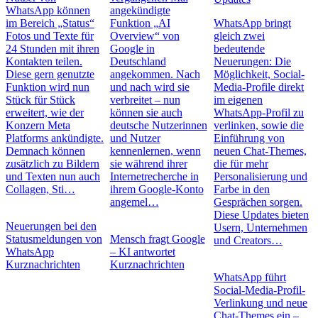
WhatsApp können
angekündigte
im Bereich „Status“
Funktion „AI
WhatsApp bringt
Fotos und Texte für
Overview“ von
gleich zwei
24 Stunden mit ihren
Google in
bedeutende
Kontakten teilen.
Deutschland
Neuerungen: Die
Diese gern genutzte
angekommen. Nach
Möglichkeit, Social-
Funktion wird nun
und nach wird sie
Media-Profile direkt
Stück für Stück
verbreitet – nun
im eigenen
erweitert, wie der
können sie auch
WhatsApp-Profil zu
Konzern Meta
deutsche Nutzerinnen
verlinken, sowie die
Platforms ankündigte.
und Nutzer
Einführung von
Demnach können
kennenlernen, wenn
neuen Chat-Themes,
zusätzlich zu Bildern
sie während ihrer
die für mehr
und Texten nun auch
Internetrecherche in
Personalisierung und
Collagen, Sti…
ihrem Google-Konto
Farbe in den
angemel…
Gesprächen sorgen.
Diese Updates bieten
Neuerungen bei den
Usern, Unternehmen
Statusmeldungen von
Mensch fragt Google
und Creators…
WhatsApp
– KI antwortet
Kurznachrichten
Kurznachrichten
WhatsApp führt
Social-Media-Profil-
Verlinkung und neue
Chat-Themes ein –