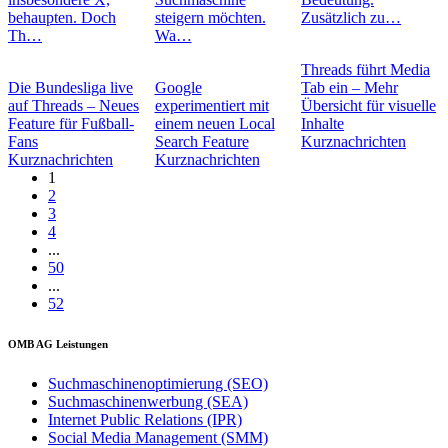
behaupten. Doch
steigern möchten.
Zusätzlich zu…
Th…
Wa…
Threads führt Media
Die Bundesliga live
Google
Tab ein – Mehr
auf Threads – Neues
experimentiert mit
Übersicht für visuelle
Feature für Fußball-
einem neuen Local
Inhalte
Fans
Search Feature
Kurznachrichten
Kurznachrichten
Kurznachrichten
1
2
3
4
...
50
...
52
OMB AG Leistungen
Suchmaschinenoptimierung (SEO)
Suchmaschinenwerbung (SEA)
Internet Public Relations (IPR)
Social Media Management (SMM)