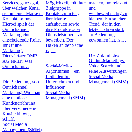
Services, ganz egal,
Möglichkeit, mit ihrer
machen, um relevant
über welchen Kanal
Zielgruppe in
und
sie mit einer Marke in
Kontakt zu treten,
wettbewerbsfähig zu
Kontakt kommen.
ihre Marke
bleiben. Ein solcher
Hierbei spielt das
aufzubauen sowie
Trend, der in den
Omnichannel-
ihre Produkte oder
letzten Jahren stark
Marketing eine
Dienstleistungen zu
an Bedeutung
entscheidende Rolle.
bewerben. Der
gewonnen hat, ist…
Ihr Online-
Haken an der Sache
Marketing-
ist,…
Die Zukunft des
Dienstleister OMB
Online-Marketings:
AG erklärt, was
Social-Media-
Voice Search und
Omnichann…
Algorithmen – ein
seine Auswirkungen
Leitfaden für
Social Media
Die Bedeutung von
Unternehmen und
Management (SMM)
Omnichannel-
Influencer
Marketing: Wie man
Social Media
eine nahtlose
Management (SMM)
Kundenerfahrung
über verschiedene
Kanäle hinweg
schafft
Social Media
Management (SMM)