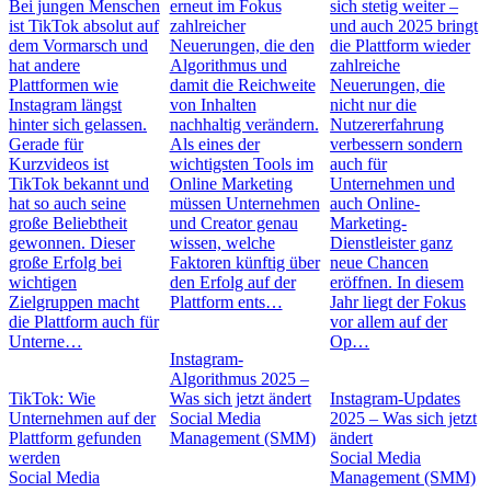
Bei jungen Menschen
erneut im Fokus
sich stetig weiter –
ist TikTok absolut auf
zahlreicher
und auch 2025 bringt
dem Vormarsch und
Neuerungen, die den
die Plattform wieder
hat andere
Algorithmus und
zahlreiche
Plattformen wie
damit die Reichweite
Neuerungen, die
Instagram längst
von Inhalten
nicht nur die
hinter sich gelassen.
nachhaltig verändern.
Nutzererfahrung
Gerade für
Als eines der
verbessern sondern
Kurzvideos ist
wichtigsten Tools im
auch für
TikTok bekannt und
Online Marketing
Unternehmen und
hat so auch seine
müssen Unternehmen
auch Online-
große Beliebtheit
und Creator genau
Marketing-
gewonnen. Dieser
wissen, welche
Dienstleister ganz
große Erfolg bei
Faktoren künftig über
neue Chancen
wichtigen
den Erfolg auf der
eröffnen. In diesem
Zielgruppen macht
Plattform ents…
Jahr liegt der Fokus
die Plattform auch für
vor allem auf der
Unterne…
Op…
Instagram-
Algorithmus 2025 –
TikTok: Wie
Was sich jetzt ändert
Instagram-Updates
Unternehmen auf der
Social Media
2025 – Was sich jetzt
Plattform gefunden
Management (SMM)
ändert
werden
Social Media
Social Media
Management (SMM)