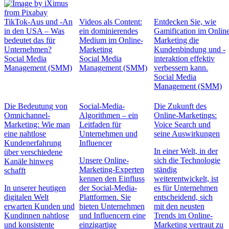
TikTok-Aus und -An
Videos als Content:
Entdecken Sie, wie
in den USA – Was
ein dominierendes
Gamification im Onlin
bedeutet das für
Medium im Online-
Marketing die
Unternehmen?
Marketing
Kundenbindung und -
Social Media
Social Media
interaktion effektiv
Management (SMM)
Management (SMM)
verbessern kann.
Social Media
Management (SMM)
Die Bedeutung von
Social-Media-
Die Zukunft des
Omnichannel-
Algorithmen – ein
Online-Marketings:
Marketing: Wie man
Leitfaden für
Voice Search und
eine nahtlose
Unternehmen und
seine Auswirkungen
Kundenerfahrung
Influencer
In einer Welt, in der
über verschiedene
Unsere Online-
sich die Technologie
Kanäle hinweg
Marketing-Experten
ständig
schafft
kennen den Einfluss
weiterentwickelt, ist
In unserer heutigen
der Social-Media-
es für Unternehmen
digitalen Welt
Plattformen. Sie
entscheidend, sich
erwarten Kunden und
bieten Unternehmen
mit den neusten
Kundinnen nahtlose
und Influencern eine
Trends im Online-
und konsistente
einzigartige
Marketing vertraut zu