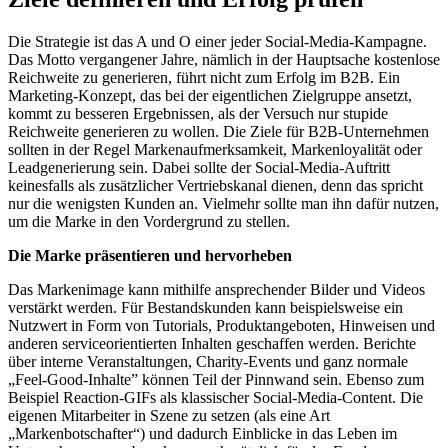
Die Strategie ist das A und O einer jeder Social-Media-Kampagne.
Das Motto vergangener Jahre, nämlich in der Hauptsache kostenlose
Reichweite zu generieren, führt nicht zum Erfolg im B2B. Ein
Marketing-Konzept, das bei der eigentlichen Zielgruppe ansetzt,
kommt zu besseren Ergebnissen, als der Versuch nur stupide
Reichweite generieren zu wollen. Die Ziele für B2B-Unternehmen
sollten in der Regel Markenaufmerksamkeit, Markenloyalität oder
Leadgenerierung sein. Dabei sollte der Social-Media-Auftritt
keinesfalls als zusätzlicher Vertriebskanal dienen, denn das spricht
nur die wenigsten Kunden an. Vielmehr sollte man ihn dafür nutzen,
um die Marke in den Vordergrund zu stellen.
Die Marke präsentieren und hervorheben
Das Markenimage kann mithilfe ansprechender Bilder und Videos
verstärkt werden. Für Bestandskunden kann beispielsweise ein
Nutzwert in Form von Tutorials, Produktangeboten, Hinweisen und
anderen serviceorientierten Inhalten geschaffen werden. Berichte
über interne Veranstaltungen, Charity-Events und ganz normale
„Feel-Good-Inhalte” können Teil der Pinnwand sein. Ebenso zum
Beispiel Reaction-GIFs als klassischer Social-Media-Content. Die
eigenen Mitarbeiter in Szene zu setzen (als eine Art
„Markenbotschafter“) und dadurch Einblicke in das Leben im