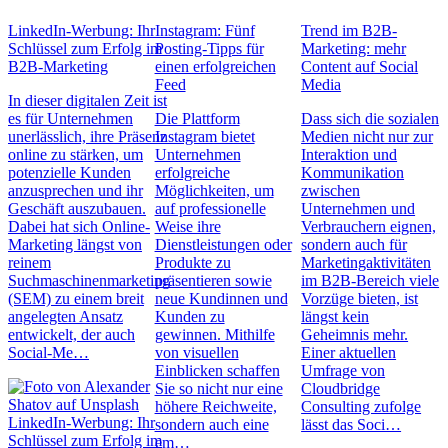
LinkedIn-Werbung: Ihr
Instagram: Fünf
Trend im B2B-
Schlüssel zum Erfolg im
Posting-Tipps für
Marketing: mehr
B2B-Marketing
einen erfolgreichen
Content auf Social
Feed
Media
In dieser digitalen Zeit ist
es für Unternehmen
Die Plattform
Dass sich die sozialen
unerlässlich, ihre Präsenz
Instagram bietet
Medien nicht nur zur
online zu stärken, um
Unternehmen
Interaktion und
potenzielle Kunden
erfolgreiche
Kommunikation
anzusprechen und ihr
Möglichkeiten, um
zwischen
Geschäft auszubauen.
auf professionelle
Unternehmen und
Dabei hat sich Online-
Weise ihre
Verbrauchern eignen,
Marketing längst von
Dienstleistungen oder
sondern auch für
reinem
Produkte zu
Marketingaktivitäten
Suchmaschinenmarketing
präsentieren sowie
im B2B-Bereich viele
(SEM) zu einem breit
neue Kundinnen und
Vorzüge bieten, ist
angelegten Ansatz
Kunden zu
längst kein
entwickelt, der auch
gewinnen. Mithilfe
Geheimnis mehr.
Social-Me…
von visuellen
Einer aktuellen
Einblicken schaffen
Umfrage von
Sie so nicht nur eine
Cloudbridge
höhere Reichweite,
Consulting zufolge
LinkedIn-Werbung: Ihr
sondern auch eine
lässt das Soci…
Schlüssel zum Erfolg im
em…