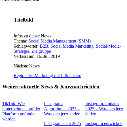
Titelbild
Infos zu dieser News
Thema:
Social Media Management (SMM)
Schlagwörter:
B2B
,
Social Media Marketing
,
Social-Media-
Strategie
,
Zielgruppe
Verfasst am: 16. Juli 2019
Nächste News
Regionales Marketing mit Influencern
Weitere aktuelle News & Kurznachrichten
TikTok: Wie
Instagram-
Instagram-Updates
Unternehmen auf der
Algorithmus 2025 –
2025 – Was sich jetzt
Plattform gefunden
Was sich jetzt ändert
ändert
werden
Instagram steht 2025
Instagram entwickelt