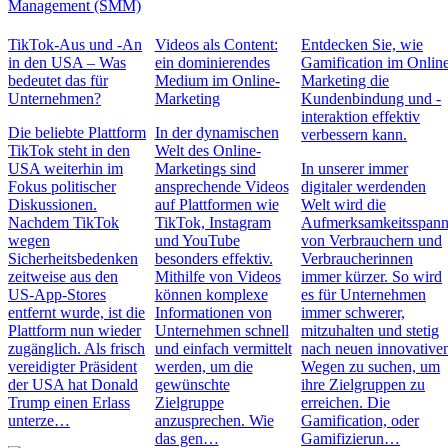
Management (SMM)
TikTok-Aus und -An
Videos als Content:
Entdecken Sie, wie
in den USA – Was
ein dominierendes
Gamification im Onlin
bedeutet das für
Medium im Online-
Marketing die
Unternehmen?
Marketing
Kundenbindung und -
interaktion effektiv
Die beliebte Plattform
In der dynamischen
verbessern kann.
TikTok steht in den
Welt des Online-
USA weiterhin im
Marketings sind
In unserer immer
Fokus politischer
ansprechende Videos
digitaler werdenden
Diskussionen.
auf Plattformen wie
Welt wird die
Nachdem TikTok
TikTok, Instagram
Aufmerksamkeitsspan
wegen
und YouTube
von Verbrauchern und
Sicherheitsbedenken
besonders effektiv.
Verbraucherinnen
zeitweise aus den
Mithilfe von Videos
immer kürzer. So wird
US-App-Stores
können komplexe
es für Unternehmen
entfernt wurde, ist die
Informationen von
immer schwerer,
Plattform nun wieder
Unternehmen schnell
mitzuhalten und stetig
zugänglich. Als frisch
und einfach vermittelt
nach neuen innovative
vereidigter Präsident
werden, um die
Wegen zu suchen, um
der USA hat Donald
gewünschte
ihre Zielgruppen zu
Trump einen Erlass
Zielgruppe
erreichen. Die
unterze…
anzusprechen. Wie
Gamification, oder
das gen…
Gamifizierun…