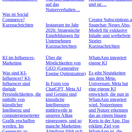
auf das
und sic…
Nutzerverhalten…
Was ist Social
Commerce?
Creator Subscriptions 
Kurznachrichten
Instagram im Jahr
Snapchat: Neues Abo-
2026: Strategische
Modell für exklusive
Empfehlungen für
Inhalte und werbefreie
Unternehmen
Stories
Kurznachrichten
Kurznachrichten
KI im Influencer-
Über die
WhatsApp integriert
Marketing
Möglichkeiten von
eigene KI
GEO (Generative
Was sind KI-
Es gibt Neuigkeiten
Engine Optimization)
Influencer? KI-
aus dem Meta-
Influencer sind
In Form von
Universum: Meta hat
digitale
ChatGPT, Meta AI
eine eigene KI
Persönlichkeiten, die
und Gemini sind
entwickelt, die nun in
mithilfe von
künstliche
WhatsApp integriert
künstlicher
Intelligenzen
wird. Nutzerinnen
Intelligenz und
mittlerweile in
und Nutzer erkennen
computergenerierter
unseren Alltag
das an einem blauen
Grafik erschaffen
eingezogen, und so
Kreis in der App. Das
werden. Im
manche Marketing-
erklärte Ziel von
Gegensatz zu
Abteilung fühlt sich
WhatsApp ist, die