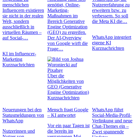
menschlichen
genötigt, Online-
Nutzererfahrung zu
Influencern existieren
Marketing-
erweitern bzw. zu
sie nicht in der realen
Maßnahmen im
verbessern. So soll
Welt, sondern
Bereich Generative
die Meta KI die…
ausschließlich in
Engine Optimization
virtuellen Räumen –
(GEO) zu ergreifen.
WhatsApp integriert
auf Social-…
Der AI-Overview
eigene KI
von Google wirft die
Kurznachrichten
Frage…
KI im Influencer-
Marketing
Kurznachrichten
Über die
Möglichkeiten von
GEO (Generative
Engine Optimization)
Kurznachrichten
Neuerungen bei den
Mensch fragt Google
WhatsApp führt
Statusmeldungen von
– KI antwortet
Social-Media-Profil-
WhatsApp
Verlinkung und neue
Vor ein paar Tagen ist
Chat-Themes ein –
Nutzerinnen und
die bereits im
Zwei spannende
Nutzer von
vergangenen Mai