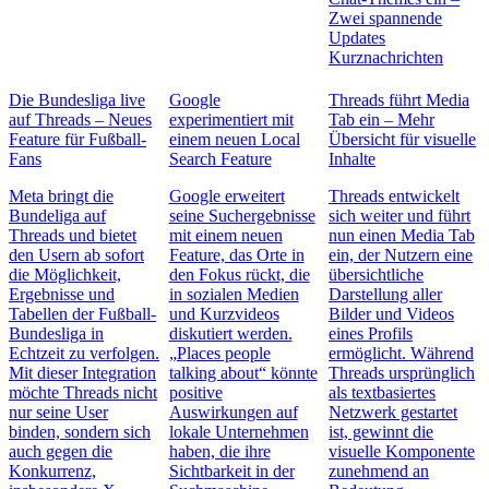
Zwei spannende
Updates
Kurznachrichten
Die Bundesliga live
Google
Threads führt Media
auf Threads – Neues
experimentiert mit
Tab ein – Mehr
Feature für Fußball-
einem neuen Local
Übersicht für visuelle
Fans
Search Feature
Inhalte
Meta bringt die
Google erweitert
Threads entwickelt
Bundeliga auf
seine Suchergebnisse
sich weiter und führt
Threads und bietet
mit einem neuen
nun einen Media Tab
den Usern ab sofort
Feature, das Orte in
ein, der Nutzern eine
die Möglichkeit,
den Fokus rückt, die
übersichtliche
Ergebnisse und
in sozialen Medien
Darstellung aller
Tabellen der Fußball-
und Kurzvideos
Bilder und Videos
Bundesliga in
diskutiert werden.
eines Profils
Echtzeit zu verfolgen.
„Places people
ermöglicht. Während
Mit dieser Integration
talking about“ könnte
Threads ursprünglich
möchte Threads nicht
positive
als textbasiertes
nur seine User
Auswirkungen auf
Netzwerk gestartet
binden, sondern sich
lokale Unternehmen
ist, gewinnt die
auch gegen die
haben, die ihre
visuelle Komponente
Konkurrenz,
Sichtbarkeit in der
zunehmend an