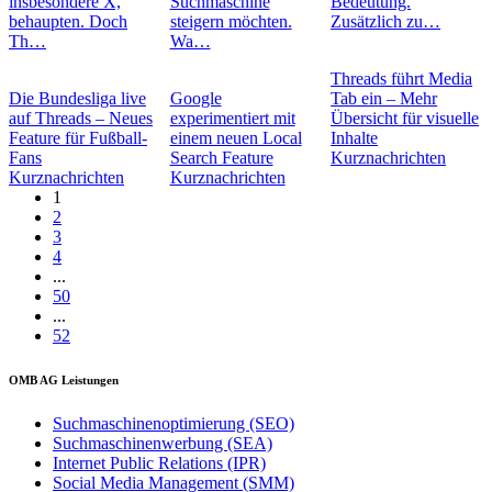
insbesondere X,
Suchmaschine
Bedeutung.
behaupten. Doch
steigern möchten.
Zusätzlich zu…
Th…
Wa…
Threads führt Media
Die Bundesliga live
Google
Tab ein – Mehr
auf Threads – Neues
experimentiert mit
Übersicht für visuelle
Feature für Fußball-
einem neuen Local
Inhalte
Fans
Search Feature
Kurznachrichten
Kurznachrichten
Kurznachrichten
1
2
3
4
...
50
...
52
OMB AG Leistungen
Suchmaschinenoptimierung (SEO)
Suchmaschinenwerbung (SEA)
Internet Public Relations (IPR)
Social Media Management (SMM)