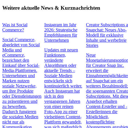
Weitere aktuelle News & Kurznachrichten
Was ist Social
Instagram im Jahr
Creator Subscriptions 
Commerce?
2026: Strategische
Snapchat: Neues Abo-
Empfehlungen für
Modell für exklusive
Social Commerce,
Unternehmen
Inhalte und werbefreie
abgeleitet von Social
Stories
Media und
Updates mit neuen
eCommerce,
Funktionen,
Neue
bezeichnet den
veränderte
Monetarisierungsoptio
Einkauf über Social-
Algorithmen oder
für Creator Snap Inc.
Media-Plattformen.
aktuelle Trends –
erweitert die
Unternehmen und
Soziale Medien
Einnahmemöglichkeite
Marken nutzen
entwickeln sich
auf Snapchat um ein
soziale Netzwerke,
kontinuierlich weiter.
weiteres Bezahlmodell
um ihre Produkte
Auch Instagram hat
die sogenannten Creato
oder Dienstleistungen
sich in den
Subscriptions. Mit die
zu präsentieren und
vergangenen Jahren
Angebot erhalten
zu bewerben.
von einer reinen
Content-Ersteller und -
Dadurch fungieren
Foto-App zu einer
Erstellerinnen die
die sozialen Medien
vielseitigen Content-
Möglichkeit,
nicht nur als
Plattform gewandelt,
kostenpflichtige
Kommunikation…
was sich maßgeblich
Abonnements anzubiet