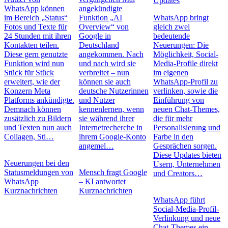
Updates
WhatsApp können
angekündigte
im Bereich „Status“
Funktion „AI
WhatsApp bringt
Fotos und Texte für
Overview“ von
gleich zwei
24 Stunden mit ihren
Google in
bedeutende
Kontakten teilen.
Deutschland
Neuerungen: Die
Diese gern genutzte
angekommen. Nach
Möglichkeit, Social-
Funktion wird nun
und nach wird sie
Media-Profile direkt
Stück für Stück
verbreitet – nun
im eigenen
erweitert, wie der
können sie auch
WhatsApp-Profil zu
Konzern Meta
deutsche Nutzerinnen
verlinken, sowie die
Platforms ankündigte.
und Nutzer
Einführung von
Demnach können
kennenlernen, wenn
neuen Chat-Themes,
zusätzlich zu Bildern
sie während ihrer
die für mehr
und Texten nun auch
Internetrecherche in
Personalisierung und
Collagen, Sti…
ihrem Google-Konto
Farbe in den
angemel…
Gesprächen sorgen.
Diese Updates bieten
Neuerungen bei den
Usern, Unternehmen
Statusmeldungen von
Mensch fragt Google
und Creators…
WhatsApp
– KI antwortet
Kurznachrichten
Kurznachrichten
WhatsApp führt
Social-Media-Profil-
Verlinkung und neue
Chat-Themes ein –