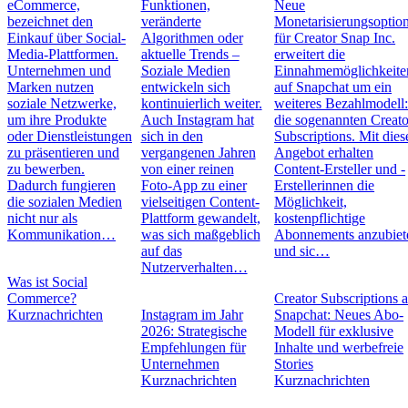
eCommerce,
Funktionen,
Neue
bezeichnet den
veränderte
Monetarisierungsoptio
Einkauf über Social-
Algorithmen oder
für Creator Snap Inc.
Media-Plattformen.
aktuelle Trends –
erweitert die
Unternehmen und
Soziale Medien
Einnahmemöglichkeite
Marken nutzen
entwickeln sich
auf Snapchat um ein
soziale Netzwerke,
kontinuierlich weiter.
weiteres Bezahlmodell
um ihre Produkte
Auch Instagram hat
die sogenannten Creato
oder Dienstleistungen
sich in den
Subscriptions. Mit die
zu präsentieren und
vergangenen Jahren
Angebot erhalten
zu bewerben.
von einer reinen
Content-Ersteller und -
Dadurch fungieren
Foto-App zu einer
Erstellerinnen die
die sozialen Medien
vielseitigen Content-
Möglichkeit,
nicht nur als
Plattform gewandelt,
kostenpflichtige
Kommunikation…
was sich maßgeblich
Abonnements anzubiet
auf das
und sic…
Nutzerverhalten…
Was ist Social
Commerce?
Creator Subscriptions 
Kurznachrichten
Instagram im Jahr
Snapchat: Neues Abo-
2026: Strategische
Modell für exklusive
Empfehlungen für
Inhalte und werbefreie
Unternehmen
Stories
Kurznachrichten
Kurznachrichten