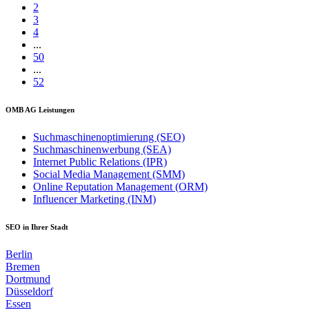
2
3
4
...
50
...
52
OMB AG Leistungen
Suchmaschinenoptimierung (SEO)
Suchmaschinenwerbung (SEA)
Internet Public Relations (IPR)
Social Media Management (SMM)
Online Reputation Management (ORM)
Influencer Marketing (INM)
SEO in Ihrer Stadt
Berlin
Bremen
Dortmund
Düsseldorf
Essen