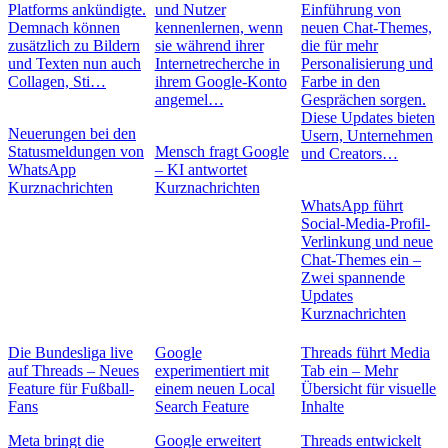
Platforms ankündigte.
und Nutzer
Einführung von
Demnach können
kennenlernen, wenn
neuen Chat-Themes,
zusätzlich zu Bildern
sie während ihrer
die für mehr
und Texten nun auch
Internetrecherche in
Personalisierung und
Collagen, Sti…
ihrem Google-Konto
Farbe in den
angemel…
Gesprächen sorgen.
Diese Updates bieten
Neuerungen bei den
Usern, Unternehmen
Statusmeldungen von
Mensch fragt Google
und Creators…
WhatsApp
– KI antwortet
Kurznachrichten
Kurznachrichten
WhatsApp führt
Social-Media-Profil-
Verlinkung und neue
Chat-Themes ein –
Zwei spannende
Updates
Kurznachrichten
Die Bundesliga live
Google
Threads führt Media
auf Threads – Neues
experimentiert mit
Tab ein – Mehr
Feature für Fußball-
einem neuen Local
Übersicht für visuelle
Fans
Search Feature
Inhalte
Meta bringt die
Google erweitert
Threads entwickelt