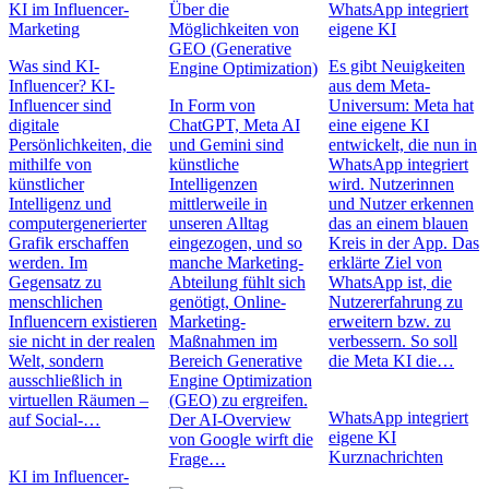
KI im Influencer-
Über die
WhatsApp integriert
Marketing
Möglichkeiten von
eigene KI
GEO (Generative
Was sind KI-
Es gibt Neuigkeiten
Engine Optimization)
Influencer? KI-
aus dem Meta-
Influencer sind
In Form von
Universum: Meta hat
digitale
ChatGPT, Meta AI
eine eigene KI
Persönlichkeiten, die
und Gemini sind
entwickelt, die nun in
mithilfe von
künstliche
WhatsApp integriert
künstlicher
Intelligenzen
wird. Nutzerinnen
Intelligenz und
mittlerweile in
und Nutzer erkennen
computergenerierter
unseren Alltag
das an einem blauen
Grafik erschaffen
eingezogen, und so
Kreis in der App. Das
werden. Im
manche Marketing-
erklärte Ziel von
Gegensatz zu
Abteilung fühlt sich
WhatsApp ist, die
menschlichen
genötigt, Online-
Nutzererfahrung zu
Influencern existieren
Marketing-
erweitern bzw. zu
sie nicht in der realen
Maßnahmen im
verbessern. So soll
Welt, sondern
Bereich Generative
die Meta KI die…
ausschließlich in
Engine Optimization
virtuellen Räumen –
(GEO) zu ergreifen.
WhatsApp integriert
auf Social-…
Der AI-Overview
eigene KI
von Google wirft die
Kurznachrichten
Frage…
KI im Influencer-