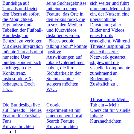
Bundeliga auf
seine Suchergebnisse
sich weiter und führt
Threads und bietet
mit einem neuen
nun einen Media Tab
den Usern ab sofort
Feature, das Orte in
ein, der Nutzern eine
die Möglichkeit,
den Fokus rückt, die
übersichtliche
Ergebnisse und
in sozialen Medien
Darstellung aller
Tabellen der Fußball-
und Kurzvideos
Bilder und Videos
Bundesliga in
diskutiert werden.
eines Profils
Echtzeit zu verfolgen.
„Places people
ermöglicht. Während
Mit dieser Integration
talking about“ könnte
Threads ursprünglich
möchte Threads nicht
positive
als textbasiertes
nur seine User
Auswirkungen auf
Netzwerk gestartet
binden, sondern sich
lokale Unternehmen
ist, gewinnt die
auch gegen die
haben, die ihre
visuelle Komponente
Konkurrenz,
Sichtbarkeit in der
zunehmend an
insbesondere X,
Suchmaschine
Bedeutung.
behaupten. Doch
steigern möchten.
Zusätzlich zu…
Th…
Wa…
Threads führt Media
Die Bundesliga live
Google
Tab ein – Mehr
auf Threads – Neues
experimentiert mit
Übersicht für visuelle
Feature für Fußball-
einem neuen Local
Inhalte
Fans
Search Feature
Kurznachrichten
Kurznachrichten
Kurznachrichten
1