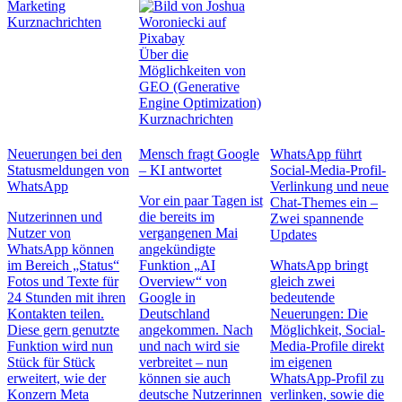
Marketing
Kurznachrichten
Über die
Möglichkeiten von
GEO (Generative
Engine Optimization)
Kurznachrichten
Neuerungen bei den
Mensch fragt Google
WhatsApp führt
Statusmeldungen von
– KI antwortet
Social-Media-Profil-
WhatsApp
Verlinkung und neue
Vor ein paar Tagen ist
Chat-Themes ein –
Nutzerinnen und
die bereits im
Zwei spannende
Nutzer von
vergangenen Mai
Updates
WhatsApp können
angekündigte
im Bereich „Status“
Funktion „AI
WhatsApp bringt
Fotos und Texte für
Overview“ von
gleich zwei
24 Stunden mit ihren
Google in
bedeutende
Kontakten teilen.
Deutschland
Neuerungen: Die
Diese gern genutzte
angekommen. Nach
Möglichkeit, Social-
Funktion wird nun
und nach wird sie
Media-Profile direkt
Stück für Stück
verbreitet – nun
im eigenen
erweitert, wie der
können sie auch
WhatsApp-Profil zu
Konzern Meta
deutsche Nutzerinnen
verlinken, sowie die