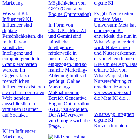
Marketing
Möglichkeiten von
eigene KI
GEO (Generative
Was sind KI-
Es gibt Neuigkeiten
Engine Optimization)
Influencer? KI-
aus dem Meta-
Influencer sind
In Form von
Universum: Meta hat
digitale
ChatGPT, Meta AI
eine eigene KI
Persönlichkeiten, die
und Gemini sind
entwickelt, die nun in
mithilfe von
künstliche
WhatsApp integriert
künstlicher
Intelligenzen
wird. Nutzerinnen
Intelligenz und
mittlerweile in
und Nutzer erkennen
computergenerierter
unseren Alltag
das an einem blauen
Grafik erschaffen
eingezogen, und so
Kreis in der App. Das
werden. Im
manche Marketing-
erklärte Ziel von
Gegensatz zu
Abteilung fühlt sich
WhatsApp ist, die
menschlichen
genötigt, Online-
Nutzererfahrung zu
Influencern existieren
Marketing-
erweitern bzw. zu
sie nicht in der realen
Maßnahmen im
verbessern. So soll
Welt, sondern
Bereich Generative
die Meta KI die…
ausschließlich in
Engine Optimization
virtuellen Räumen –
(GEO) zu ergreifen.
WhatsApp integriert
auf Social-…
Der AI-Overview
eigene KI
von Google wirft die
Kurznachrichten
Frage…
KI im Influencer-
Marketing