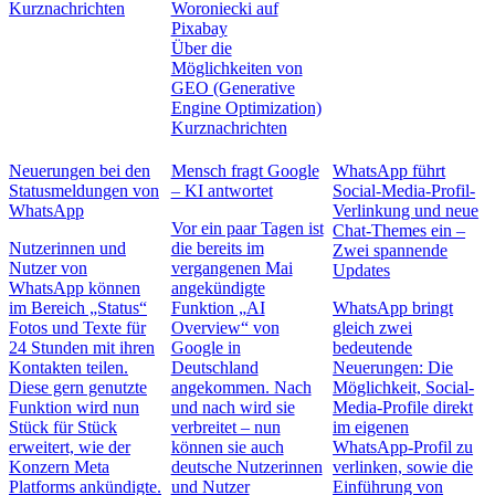
Kurznachrichten
Über die
Möglichkeiten von
GEO (Generative
Engine Optimization)
Kurznachrichten
Neuerungen bei den
Mensch fragt Google
WhatsApp führt
Statusmeldungen von
– KI antwortet
Social-Media-Profil-
WhatsApp
Verlinkung und neue
Vor ein paar Tagen ist
Chat-Themes ein –
Nutzerinnen und
die bereits im
Zwei spannende
Nutzer von
vergangenen Mai
Updates
WhatsApp können
angekündigte
im Bereich „Status“
Funktion „AI
WhatsApp bringt
Fotos und Texte für
Overview“ von
gleich zwei
24 Stunden mit ihren
Google in
bedeutende
Kontakten teilen.
Deutschland
Neuerungen: Die
Diese gern genutzte
angekommen. Nach
Möglichkeit, Social-
Funktion wird nun
und nach wird sie
Media-Profile direkt
Stück für Stück
verbreitet – nun
im eigenen
erweitert, wie der
können sie auch
WhatsApp-Profil zu
Konzern Meta
deutsche Nutzerinnen
verlinken, sowie die
Platforms ankündigte.
und Nutzer
Einführung von