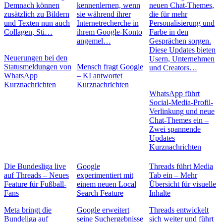
Demnach können
kennenlernen, wenn
neuen Chat-Themes,
zusätzlich zu Bildern
sie während ihrer
die für mehr
und Texten nun auch
Internetrecherche in
Personalisierung und
Collagen, Sti…
ihrem Google-Konto
Farbe in den
angemel…
Gesprächen sorgen.
Diese Updates bieten
Neuerungen bei den
Usern, Unternehmen
Statusmeldungen von
Mensch fragt Google
und Creators…
WhatsApp
– KI antwortet
Kurznachrichten
Kurznachrichten
WhatsApp führt
Social-Media-Profil-
Verlinkung und neue
Chat-Themes ein –
Zwei spannende
Updates
Kurznachrichten
Die Bundesliga live
Google
Threads führt Media
auf Threads – Neues
experimentiert mit
Tab ein – Mehr
Feature für Fußball-
einem neuen Local
Übersicht für visuelle
Fans
Search Feature
Inhalte
Meta bringt die
Google erweitert
Threads entwickelt
Bundeliga auf
seine Suchergebnisse
sich weiter und führt