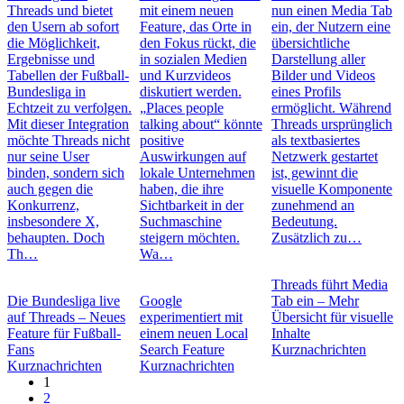
Threads und bietet
mit einem neuen
nun einen Media Tab
den Usern ab sofort
Feature, das Orte in
ein, der Nutzern eine
die Möglichkeit,
den Fokus rückt, die
übersichtliche
Ergebnisse und
in sozialen Medien
Darstellung aller
Tabellen der Fußball-
und Kurzvideos
Bilder und Videos
Bundesliga in
diskutiert werden.
eines Profils
Echtzeit zu verfolgen.
„Places people
ermöglicht. Während
Mit dieser Integration
talking about“ könnte
Threads ursprünglich
möchte Threads nicht
positive
als textbasiertes
nur seine User
Auswirkungen auf
Netzwerk gestartet
binden, sondern sich
lokale Unternehmen
ist, gewinnt die
auch gegen die
haben, die ihre
visuelle Komponente
Konkurrenz,
Sichtbarkeit in der
zunehmend an
insbesondere X,
Suchmaschine
Bedeutung.
behaupten. Doch
steigern möchten.
Zusätzlich zu…
Th…
Wa…
Threads führt Media
Die Bundesliga live
Google
Tab ein – Mehr
auf Threads – Neues
experimentiert mit
Übersicht für visuelle
Feature für Fußball-
einem neuen Local
Inhalte
Fans
Search Feature
Kurznachrichten
Kurznachrichten
Kurznachrichten
1
2