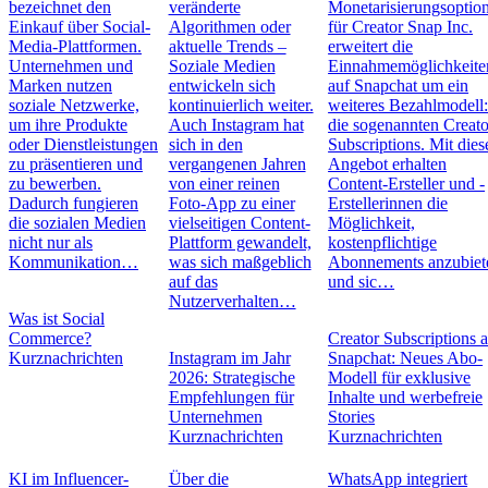
bezeichnet den
veränderte
Monetarisierungsoptio
Einkauf über Social-
Algorithmen oder
für Creator Snap Inc.
Media-Plattformen.
aktuelle Trends –
erweitert die
Unternehmen und
Soziale Medien
Einnahmemöglichkeite
Marken nutzen
entwickeln sich
auf Snapchat um ein
soziale Netzwerke,
kontinuierlich weiter.
weiteres Bezahlmodell
um ihre Produkte
Auch Instagram hat
die sogenannten Creato
oder Dienstleistungen
sich in den
Subscriptions. Mit die
zu präsentieren und
vergangenen Jahren
Angebot erhalten
zu bewerben.
von einer reinen
Content-Ersteller und -
Dadurch fungieren
Foto-App zu einer
Erstellerinnen die
die sozialen Medien
vielseitigen Content-
Möglichkeit,
nicht nur als
Plattform gewandelt,
kostenpflichtige
Kommunikation…
was sich maßgeblich
Abonnements anzubiet
auf das
und sic…
Nutzerverhalten…
Was ist Social
Commerce?
Creator Subscriptions 
Kurznachrichten
Instagram im Jahr
Snapchat: Neues Abo-
2026: Strategische
Modell für exklusive
Empfehlungen für
Inhalte und werbefreie
Unternehmen
Stories
Kurznachrichten
Kurznachrichten
KI im Influencer-
Über die
WhatsApp integriert