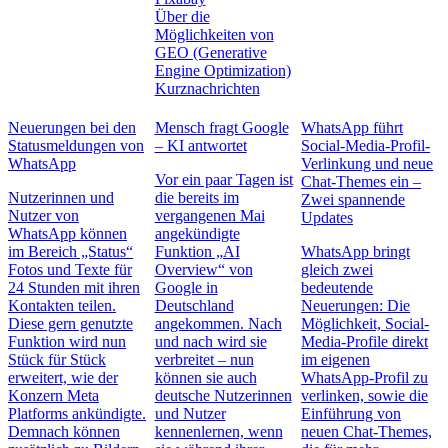
Über die
Möglichkeiten von
GEO (Generative
Engine Optimization)
Kurznachrichten
Neuerungen bei den
Mensch fragt Google
WhatsApp führt
Statusmeldungen von
– KI antwortet
Social-Media-Profil-
WhatsApp
Verlinkung und neue
Vor ein paar Tagen ist
Chat-Themes ein –
Nutzerinnen und
die bereits im
Zwei spannende
Nutzer von
vergangenen Mai
Updates
WhatsApp können
angekündigte
im Bereich „Status“
Funktion „AI
WhatsApp bringt
Fotos und Texte für
Overview“ von
gleich zwei
24 Stunden mit ihren
Google in
bedeutende
Kontakten teilen.
Deutschland
Neuerungen: Die
Diese gern genutzte
angekommen. Nach
Möglichkeit, Social-
Funktion wird nun
und nach wird sie
Media-Profile direkt
Stück für Stück
verbreitet – nun
im eigenen
erweitert, wie der
können sie auch
WhatsApp-Profil zu
Konzern Meta
deutsche Nutzerinnen
verlinken, sowie die
Platforms ankündigte.
und Nutzer
Einführung von
Demnach können
kennenlernen, wenn
neuen Chat-Themes,