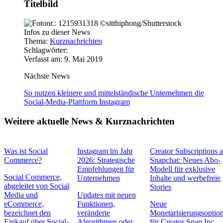
Titelbild
Infos zu dieser News
Thema:
Kurznachrichten
Schlagwörter:
Verfasst am: 9. Mai 2019
Nächste News
So nutzen kleinere und mittelständische Unternehmen die
Social-Media-Plattform Instagram
Weitere aktuelle News & Kurznachrichten
Was ist Social
Instagram im Jahr
Creator Subscriptions 
Commerce?
2026: Strategische
Snapchat: Neues Abo-
Empfehlungen für
Modell für exklusive
Social Commerce,
Unternehmen
Inhalte und werbefreie
abgeleitet von Social
Stories
Media und
Updates mit neuen
eCommerce,
Funktionen,
Neue
bezeichnet den
veränderte
Monetarisierungsoptio
Einkauf über Social-
Algorithmen oder
für Creator Snap Inc.