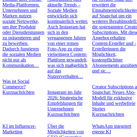
Media-Plattformen.
aktuelle Trends –
erweitert die
Unternehmen und
Soziale Medien
Einnahmemöglichkeite
Marken nutzen
entwickeln sich
auf Snapchat um ein
soziale Netzwerke,
kontinuierlich weiter.
weiteres Bezahlmodell
um ihre Produkte
Auch Instagram hat
die sogenannten Creato
oder Dienstleistungen
sich in den
Subscriptions. Mit die
zu präsentieren und
vergangenen Jahren
Angebot erhalten
zu bewerben.
von einer reinen
Content-Ersteller und -
Dadurch fungieren
Foto-App zu einer
Erstellerinnen die
die sozialen Medien
vielseitigen Content-
Möglichkeit,
nicht nur als
Plattform gewandelt,
kostenpflichtige
Kommunikation…
was sich maßgeblich
Abonnements anzubiet
auf das
und sic…
Nutzerverhalten…
Was ist Social
Commerce?
Creator Subscriptions 
Kurznachrichten
Instagram im Jahr
Snapchat: Neues Abo-
2026: Strategische
Modell für exklusive
Empfehlungen für
Inhalte und werbefreie
Unternehmen
Stories
Kurznachrichten
Kurznachrichten
KI im Influencer-
Über die
WhatsApp integriert
Marketing
Möglichkeiten von
eigene KI