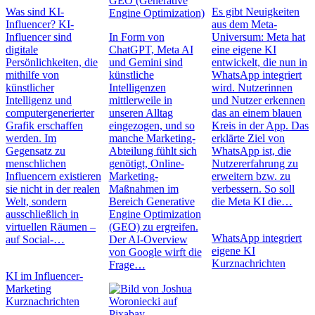
GEO (Generative
Was sind KI-
Es gibt Neuigkeiten
Engine Optimization)
Influencer? KI-
aus dem Meta-
Influencer sind
In Form von
Universum: Meta hat
digitale
ChatGPT, Meta AI
eine eigene KI
Persönlichkeiten, die
und Gemini sind
entwickelt, die nun in
mithilfe von
künstliche
WhatsApp integriert
künstlicher
Intelligenzen
wird. Nutzerinnen
Intelligenz und
mittlerweile in
und Nutzer erkennen
computergenerierter
unseren Alltag
das an einem blauen
Grafik erschaffen
eingezogen, und so
Kreis in der App. Das
werden. Im
manche Marketing-
erklärte Ziel von
Gegensatz zu
Abteilung fühlt sich
WhatsApp ist, die
menschlichen
genötigt, Online-
Nutzererfahrung zu
Influencern existieren
Marketing-
erweitern bzw. zu
sie nicht in der realen
Maßnahmen im
verbessern. So soll
Welt, sondern
Bereich Generative
die Meta KI die…
ausschließlich in
Engine Optimization
virtuellen Räumen –
(GEO) zu ergreifen.
WhatsApp integriert
auf Social-…
Der AI-Overview
eigene KI
von Google wirft die
Kurznachrichten
Frage…
KI im Influencer-
Marketing
Kurznachrichten