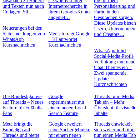
zusätzlich zu Bildern
sie während ihrer
die für mehr
und Texten nun auch
Internetrecherche in
Personalisierung und
Collagen, Sti…
ihrem Google-Konto
Farbe in den
angemel…
Gesprächen sorgen.
Diese Updates bieten
Neuerungen bei den
Usern, Unternehmen
Statusmeldungen von
Mensch fragt Google
und Creators…
WhatsApp
– KI antwortet
Kurznachrichten
Kurznachrichten
WhatsApp führt
Social-Media-Profil-
Verlinkung und neue
Chat-Themes ein –
Zwei spannende
Updates
Kurznachrichten
Die Bundesliga live
Google
Threads führt Media
auf Threads – Neues
experimentiert mit
Tab ein – Mehr
Feature für Fußball-
einem neuen Local
Übersicht für visuelle
Fans
Search Feature
Inhalte
Meta bringt die
Google erweitert
Threads entwickelt
Bundeliga auf
seine Suchergebnisse
sich weiter und führt
Threads und bietet
mit einem neuen
nun einen Media Tab