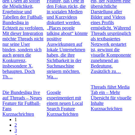
den Usern ab sofort
Feature, das Orte in
ein, der Nutzern eine
die Möglichkeit,
den Fokus rückt, die
übersichtliche
Ergebnisse und
in sozialen Medien
Darstellung aller
Tabellen der Fußball-
und Kurzvideos
Bilder und Videos
Bundesliga in
diskutiert werden.
eines Profils
Echtzeit zu verfolgen.
„Places people
ermöglicht. Während
Mit dieser Integration
talking about“ könnte
Threads ursprünglich
möchte Threads nicht
positive
als textbasiertes
nur seine User
Auswirkungen auf
Netzwerk gestartet
binden, sondern sich
lokale Unternehmen
ist, gewinnt die
auch gegen die
haben, die ihre
visuelle Komponente
Konkurrenz,
Sichtbarkeit in der
zunehmend an
insbesondere X,
Suchmaschine
Bedeutung.
behaupten. Doch
steigern möchten.
Zusätzlich zu…
Th…
Wa…
Threads führt Media
Die Bundesliga live
Google
Tab ein – Mehr
auf Threads – Neues
experimentiert mit
Übersicht für visuelle
Feature für Fußball-
einem neuen Local
Inhalte
Fans
Search Feature
Kurznachrichten
Kurznachrichten
Kurznachrichten
1
2
3