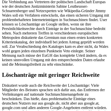
Die Verbindung aus Vertretern der politischen Landschaft Europas
wie der deutschen Justizministerin Sabine Leutheusser-
Schnarrenberger und Netzexperten wie Wikipedia-Gründer Jimmy
Wales soll ein Verfahren entwickeln, das einen sicheren Umgang mit
problembehafteten Interneteinträgen in Suchmaschinen findet. User
können so Löschanträge an Google stellen, wenn sie ihre
Persönlichkeitsrechte durch Einträge in der Suchmaschine bedroht
sehen. Nach mehreren Treffen in verschiedenen europäischen
Metropolen diskutierte das Gremium nun einen ersten konkreten
Kriterienkatalog, der individuell bei jedem Antrag geprüft werden
soll. Zur Verabschiedung des Kataloges kam es aber nicht, da Wales
wohl gegen jeden einzelnen Punktsein Veto einlegte. Seiner
Meinung nach müsse der EuGH das komplette Urteil ändern, da es
keinen sinnvollen Umgang mit den entsprechenden Daten erlaube
und die Meinungsfreiheit zu sehr einschränke.
Löschanträge mit geringer Reichweite
Diskutiert wurde auch die Reichweite der Löschanträge: Viele
Mitglieder des Beirates sprachen sich dafür aus, das Entfernen der
Verlinkungen auf nationale Suchmaschinenangebote zu
beschränken. Das hieße, dass problematische Einträge eines
deutschen Nutzers nur aus google.de, nicht aber aus google.at,
google.com und allen anderen Google-Angeboten entfernt würden.