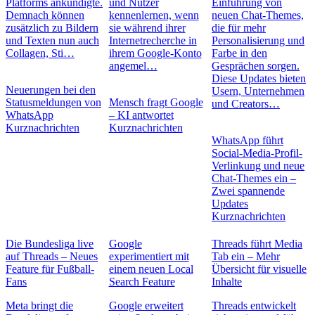
Platforms ankündigte.
und Nutzer
Einführung von
Demnach können
kennenlernen, wenn
neuen Chat-Themes,
zusätzlich zu Bildern
sie während ihrer
die für mehr
und Texten nun auch
Internetrecherche in
Personalisierung und
Collagen, Sti…
ihrem Google-Konto
Farbe in den
angemel…
Gesprächen sorgen.
Diese Updates bieten
Neuerungen bei den
Usern, Unternehmen
Statusmeldungen von
Mensch fragt Google
und Creators…
WhatsApp
– KI antwortet
Kurznachrichten
Kurznachrichten
WhatsApp führt
Social-Media-Profil-
Verlinkung und neue
Chat-Themes ein –
Zwei spannende
Updates
Kurznachrichten
Die Bundesliga live
Google
Threads führt Media
auf Threads – Neues
experimentiert mit
Tab ein – Mehr
Feature für Fußball-
einem neuen Local
Übersicht für visuelle
Fans
Search Feature
Inhalte
Meta bringt die
Google erweitert
Threads entwickelt