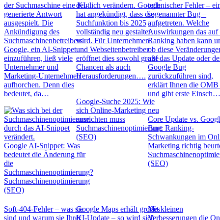
der Suchmaschine eine KI-
deutlich verändern. Google
technischer Fehler – ei
generierte Antwort
hat angekündigt, dass die
sogenannter Bug –
ausgespielt. Die
Suchfunktion bis 2025
aufgetreten. Welche
Ankündigung des
vollständig neu gestaltet
Auswirkungen das auf 
Suchmaschinenbetreibers
wird. Für Unternehmen
Ranking haben kann u
Google, ein AI-Snippet
und Webseitenbetreiber
ob diese Veränderunge
einzuführen, ließ viele
eröffnet dies sowohl große
auf das Update oder d
Unternehmer und
Chancen als auch
Google Bug
Marketing-Unternehmen
Herausforderungen….
zurückzuführen sind,
aufhorchen. Denn dies
erklärt Ihnen die OM
bedeutet, da…
und gibt erste Einsch
Google-Suche 2025: Wie
sich Online-Marketing neu
ausrichten muss
Core Update vs. Goog
Suchmaschinenoptimierung
Bug: Ranking-
(SEO)
Schwankungen im Onl
Google AI-Snippet: Was
Marketing richtig beurt
bedeutet die Änderung für
Suchmaschinenoptimie
die
(SEO)
Suchmaschinenoptimierung?
Suchmaschinenoptimierung
(SEO)
Soft-404-Fehler – was sie
Google Maps erhält großes
Mit kleinen
sind und warum sie Ihrer
KI-Update – so wird sich
Verbesserungen die On