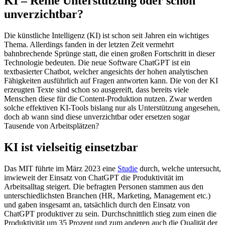
KI – Reine Unterstützung oder schon
unverzichtbar?
Die künstliche Intelligenz (KI) ist schon seit Jahren ein wichtiges
Thema. Allerdings fanden in der letzten Zeit vermehrt
bahnbrechende Sprünge statt, die einen großen Fortschritt in dieser
Technologie bedeuten. Die neue Software ChatGPT ist ein
textbasierter Chatbot, welcher angesichts der hohen analytischen
Fähigkeiten ausführlich auf Fragen antworten kann. Die von der KI
erzeugten Texte sind schon so ausgereift, dass bereits viele
Menschen diese für die Content-Produktion nutzen. Zwar werden
solche effektiven KI-Tools bislang nur als Unterstützung angesehen,
doch ab wann sind diese unverzichtbar oder ersetzen sogar
Tausende von Arbeitsplätzen?
KI ist vielseitig einsetzbar
Das MIT führte im März 2023 eine
Studie
durch, welche untersucht,
inwieweit der Einsatz von ChatGPT die Produktivität im
Arbeitsalltag steigert. Die befragten Personen stammen aus den
unterschiedlichsten Branchen (HR, Marketing, Management etc.)
und gaben insgesamt an, tatsächlich durch den Einsatz von
ChatGPT produktiver zu sein. Durchschnittlich stieg zum einen die
Produktivität um 35 Prozent und zum anderen auch die Qualität der