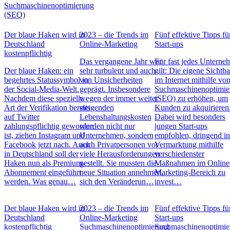
Suchmaschinenoptimierung
(SEO)
Der blaue Haken wird in
2023 – die Trends im
Fünf effektive Tipps fü
Deutschland
Online-Marketing
Start-ups
kostenpflichtig
Das vergangene Jahr war
Für fast jedes Untern
Der blaue Haken: ein
sehr turbulent und auch
gilt: Die eigene Sichtba
begehrtes Statussymbol in
von Unsicherheiten
im Internet mithilfe vo
der Social-Media-Welt.
geprägt. Insbesondere
Suchmaschinenoptimie
Nachdem diese spezielle
wegen der immer weiter
(SEO) zu erhöhen, um
Art der Verifikation bereits
steigenden
Kunden zu akquirieren
auf Twitter
Lebenshaltungskosten
Dabei wird besonders
zahlungspflichtig geworden
wurden nicht nur
jungen Start-ups
ist, ziehen Instagram und
Unternehmen, sondern
empfohlen, dringend in
Facebook jetzt nach. Auch
auch Privatpersonen vor
Vermarktung mithilfe
in Deutschland soll der
viele Herausforderungen
verschiedenster
Haken nun als Premium-
gestellt. Sie mussten die
Maßnahmen im Online
Abonnement eingeführt
neue Situation annehmen,
Marketing-Bereich zu
werden. Was genau…
sich den Veränderun…
invest…
Der blaue Haken wird in
2023 – die Trends im
Fünf effektive Tipps fü
Deutschland
Online-Marketing
Start-ups
kostenpflichtig
Suchmaschinenoptimierung
Suchmaschinenoptimie