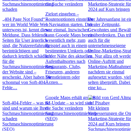
Suchmaschinenoptimierung
die Suche verändern
Marketing-Strategie fü
schaden
2024 auf Kurs bringen
Zielort eingeben –
„404 Page Not Found“ –
Routenoptionen einstellen
Der Jahresanfang ist ei
wer im World Wide Web
– Navigation starten. Das
idealer Zeitpunkt,
unterwegs ist, kennt diese
war einmal. Inzwischen
Gewohntes und Bewäh
Meldung. Dass fehlende
kann Google Maps bereits
zu überdenken. Das trif
Seiten für User ärgerlich
wesentlich mehr, zum
auch für die
sind, die Nutzererfahrung
Beispiel auch in einem
unternehmenseigene
beeinträchtigen und
bestimmten Umkreis oder
Online-Marketing-Strat
dadurch letztlich schädlich
in der Nähe des aktuellen
zu. Nur allzu oft werd
für die
Aufenthaltsortes nach
Online-Auftritt und
Suchmaschinenoptimierung
Restaurants, Clubs,
Marketing-Maßnahmen
der Website sind –
Friseuren, anderen
nachdem sie einmal
geschenkt. Aber haben Sie
Dienstleistern oder
aufgesetzt wurden, viel
schonmal von Soft-404-
Ärzten…
selten überprüft. Dabei 
Fehle…
eine ko…
Google Maps erhält großes
Soft-404-Fehler – was sie
KI-Update – so wird sich
sind und warum sie Ihrer
die Suche verändern
Mit kleinen
Suchmaschinenoptimierung
Suchmaschinenoptimierung
Verbesserungen die On
schaden
(SEO)
Marketing-Strategie fü
Suchmaschinenoptimierung
2024 auf Kurs bringen
(SEO)
Suchmaschinenoptimie