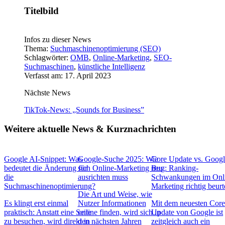
Titelbild
Infos zu dieser News
Thema:
Suchmaschinenoptimierung (SEO)
Schlagwörter:
OMB
,
Online-Marketing
,
SEO-
Suchmaschinen
,
künstliche Intelligenz
Verfasst am: 17. April 2023
Nächste News
TikTok-News: „Sounds for Business”
Weitere aktuelle News & Kurznachrichten
Google AI-Snippet: Was
Google-Suche 2025: Wie
Core Update vs. Goog
bedeutet die Änderung für
sich Online-Marketing neu
Bug: Ranking-
die
ausrichten muss
Schwankungen im Onl
Suchmaschinenoptimierung?
Marketing richtig beurt
Die Art und Weise, wie
Es klingt erst einmal
Nutzer Informationen
Mit dem neuesten Cor
praktisch: Anstatt eine Seite
online finden, wird sich in
Update von Google ist
zu besuchen, wird direkt in
den nächsten Jahren
zeitgleich auch ein