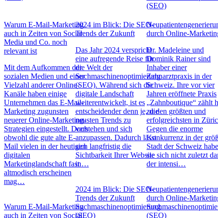
(SEO)
Warum E-Mail-Marketing
2024 im Blick: Die SEO-
Neupatientengenerieru
auch in Zeiten von Social
Trends der Zukunft
durch Online-Marketin
Media und Co. noch
Das Jahr 2024 verspricht
Dr. Madeleine und
relevant ist
eine aufregende Reise für
Dominik Rainer sind
Mit dem Aufkommen der
die Welt der
Inhaber einer
sozialen Medien und einer
Suchmaschinenoptimierung
Zahnarztpraxis in der
Vielzahl anderer Online-
(SEO). Während sich die
Schweiz. Ihre vor vier
Kanäle haben einige
digitale Landschaft
Jahren eröffnete Praxis
Unternehmen das E-Mail-
weiterentwickelt, ist es
„Zahnboutique“ zählt 
Marketing zugunsten
entscheidender denn je, die
zu den größten und
neuerer Online-Marketing-
neusten Trends zu
erfolgreichsten in Züric
Strategien eingestellt. Doch
verstehen und sich
Gegen die enorme
obwohl die gute alte E-
anzupassen. Dadurch lässt
Konkurrenz in der grö
Mail vielen in der heutigen
sich langfristig die
Stadt der Schweiz hab
digitalen
Sichtbarkeit Ihrer Website
sie sich nicht zuletzt d
Marketinglandschaft fast
in…
der intensi…
altmodisch erscheinen
mag…
2024 im Blick: Die SEO-
Neupatientengenerieru
Trends der Zukunft
durch Online-Marketin
Warum E-Mail-Marketing
Suchmaschinenoptimierung
Suchmaschinenoptimie
auch in Zeiten von Social
(SEO)
(SEO)