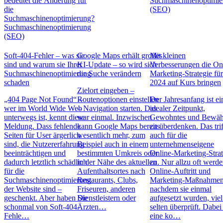
bedeutet die Änderung für
Suchmaschinenoptimie
die
(SEO)
Suchmaschinenoptimierung?
Suchmaschinenoptimierung
(SEO)
Soft-404-Fehler – was sie
Google Maps erhält großes
Mit kleinen
sind und warum sie Ihrer
KI-Update – so wird sich
Verbesserungen die On
Suchmaschinenoptimierung
die Suche verändern
Marketing-Strategie fü
schaden
2024 auf Kurs bringen
Zielort eingeben –
„404 Page Not Found“ –
Routenoptionen einstellen
Der Jahresanfang ist ei
wer im World Wide Web
– Navigation starten. Das
idealer Zeitpunkt,
unterwegs ist, kennt diese
war einmal. Inzwischen
Gewohntes und Bewäh
Meldung. Dass fehlende
kann Google Maps bereits
zu überdenken. Das trif
Seiten für User ärgerlich
wesentlich mehr, zum
auch für die
sind, die Nutzererfahrung
Beispiel auch in einem
unternehmenseigene
beeinträchtigen und
bestimmten Umkreis oder
Online-Marketing-Strat
dadurch letztlich schädlich
in der Nähe des aktuellen
zu. Nur allzu oft werd
für die
Aufenthaltsortes nach
Online-Auftritt und
Suchmaschinenoptimierung
Restaurants, Clubs,
Marketing-Maßnahmen
der Website sind –
Friseuren, anderen
nachdem sie einmal
geschenkt. Aber haben Sie
Dienstleistern oder
aufgesetzt wurden, viel
schonmal von Soft-404-
Ärzten…
selten überprüft. Dabei 
Fehle…
eine ko…