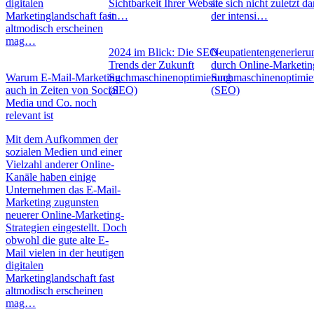
digitalen
Sichtbarkeit Ihrer Website
sie sich nicht zuletzt d
Marketinglandschaft fast
in…
der intensi…
altmodisch erscheinen
mag…
2024 im Blick: Die SEO-
Neupatientengenerieru
Trends der Zukunft
durch Online-Marketin
Warum E-Mail-Marketing
Suchmaschinenoptimierung
Suchmaschinenoptimie
auch in Zeiten von Social
(SEO)
(SEO)
Media und Co. noch
relevant ist
Mit dem Aufkommen der
sozialen Medien und einer
Vielzahl anderer Online-
Kanäle haben einige
Unternehmen das E-Mail-
Marketing zugunsten
neuerer Online-Marketing-
Strategien eingestellt. Doch
obwohl die gute alte E-
Mail vielen in der heutigen
digitalen
Marketinglandschaft fast
altmodisch erscheinen
mag…