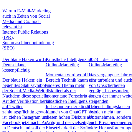
Warum E-Mail-Marketing
auch in Zeiten von Social
Media und Co. noch
relevant ist
Internet Public Relations
(IPR)
,
Suchmaschinenoptimierung
(SEO)
Der blaue Haken wird in
Künstliche Intelligenz im
2023 – die Trends im
Deutschland
Online-Marketing
Online-Marketing
kostenpflichtig
Momentan wird wohl im
Das vergangene Jahr w
Der blaue Haken: ein
Bereich Technik kaum ein
sehr turbulent und auc
begehrtes Statussymbol in
anderes Thema mehr
von Unsicherheiten
der Social-Media-Welt.
diskutiert als der
geprägt. Insbesondere
Nachdem diese spezielle
momentane Fortschritt der
wegen der immer weite
Art der Verifikation bereits
künstlichen Intelligenz.
steigenden
auf Twitter
Insbesondere der kürzliche
Lebenshaltungskosten
zahlungspflichtig geworden
Launch von ChatGPT löste
wurden nicht nur
ist, ziehen Instagram und
diesen hohen Diskurs aus.
Unternehmen, sondern
Facebook jetzt nach. Auch
Aufgrund der vielseitigen
auch Privatpersonen vo
in Deutschland soll der
Einsetzbarkeit der Software
viele Herausforderung