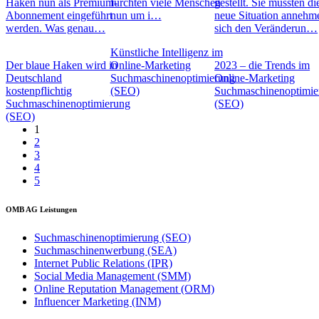
Haken nun als Premium-
fürchten viele Menschen
gestellt. Sie mussten di
Abonnement eingeführt
nun um i…
neue Situation annehm
werden. Was genau…
sich den Veränderun…
Künstliche Intelligenz im
Der blaue Haken wird in
Online-Marketing
2023 – die Trends im
Deutschland
Suchmaschinenoptimierung
Online-Marketing
kostenpflichtig
(SEO)
Suchmaschinenoptimie
Suchmaschinenoptimierung
(SEO)
(SEO)
1
2
3
4
5
OMB AG Leistungen
Suchmaschinenoptimierung (SEO)
Suchmaschinenwerbung (SEA)
Internet Public Relations (IPR)
Social Media Management (SMM)
Online Reputation Management (ORM)
Influencer Marketing (INM)