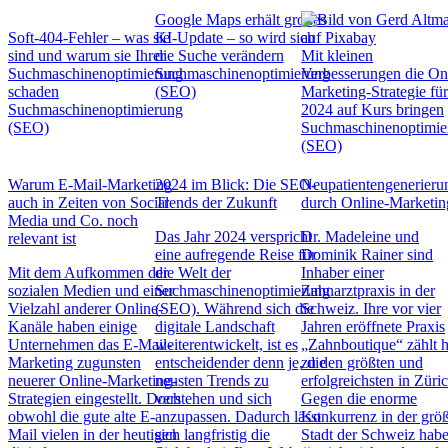
Google Maps erhält großes
Soft-404-Fehler – was sie
KI-Update – so wird sich
sind und warum sie Ihrer
die Suche verändern
Mit kleinen
Suchmaschinenoptimierung
Suchmaschinenoptimierung
Verbesserungen die On
schaden
(SEO)
Marketing-Strategie fü
Suchmaschinenoptimierung
2024 auf Kurs bringen
(SEO)
Suchmaschinenoptimie
(SEO)
Warum E-Mail-Marketing
2024 im Blick: Die SEO-
Neupatientengenerieru
auch in Zeiten von Social
Trends der Zukunft
durch Online-Marketin
Media und Co. noch
Das Jahr 2024 verspricht
Dr. Madeleine und
relevant ist
eine aufregende Reise für
Dominik Rainer sind
Mit dem Aufkommen der
die Welt der
Inhaber einer
sozialen Medien und einer
Suchmaschinenoptimierung
Zahnarztpraxis in der
Vielzahl anderer Online-
(SEO). Während sich die
Schweiz. Ihre vor vier
Kanäle haben einige
digitale Landschaft
Jahren eröffnete Praxis
Unternehmen das E-Mail-
weiterentwickelt, ist es
„Zahnboutique“ zählt 
Marketing zugunsten
entscheidender denn je, die
zu den größten und
neuerer Online-Marketing-
neusten Trends zu
erfolgreichsten in Züric
Strategien eingestellt. Doch
verstehen und sich
Gegen die enorme
obwohl die gute alte E-
anzupassen. Dadurch lässt
Konkurrenz in der grö
Mail vielen in der heutigen
sich langfristig die
Stadt der Schweiz hab