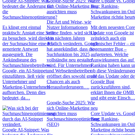
Google AI-Snippet: Was
Google-Suche 2025: Wie
Core Update vs. Goog
bedeutet die Änderung für
sich Online-Marketing neu
Bug: Ranking-
die
ausrichten muss
Schwankungen im Onl
Suchmaschinenoptimierung?
Marketing richtig beurt
Die Art und Weise, wie
Es klingt erst einmal
Nutzer Informationen
Mit dem neuesten Cor
praktisch: Anstatt eine Seite
online finden, wird sich in
Update von Google ist
zu besuchen, wird direkt in
den nächsten Jahren
zeitgleich auch ein
der Suchmaschine eine KI-
deutlich verändern. Google
technischer Fehler – ei
generierte Antwort
hat angekündigt, dass die
sogenannter Bug –
ausgespielt. Die
Suchfunktion bis 2025
aufgetreten. Welche
Ankündigung des
vollständig neu gestaltet
Auswirkungen das auf 
Suchmaschinenbetreibers
wird. Für Unternehmen
Ranking haben kann u
Google, ein AI-Snippet
und Webseitenbetreiber
ob diese Veränderunge
einzuführen, ließ viele
eröffnet dies sowohl große
auf das Update oder d
Unternehmer und
Chancen als auch
Google Bug
Marketing-Unternehmen
Herausforderungen….
zurückzuführen sind,
aufhorchen. Denn dies
erklärt Ihnen die OM
bedeutet, da…
und gibt erste Einsch
Google-Suche 2025: Wie
sich Online-Marketing neu
ausrichten muss
Core Update vs. Goog
Suchmaschinenoptimierung
Bug: Ranking-
(SEO)
Schwankungen im Onl
Google AI-Snippet: Was
Marketing richtig beurt