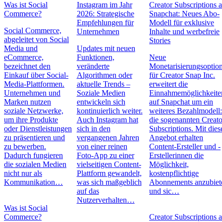
Was ist Social
Instagram im Jahr
Creator Subscriptions 
Commerce?
2026: Strategische
Snapchat: Neues Abo-
Empfehlungen für
Modell für exklusive
Social Commerce,
Unternehmen
Inhalte und werbefreie
abgeleitet von Social
Stories
Media und
Updates mit neuen
eCommerce,
Funktionen,
Neue
bezeichnet den
veränderte
Monetarisierungsoptio
Einkauf über Social-
Algorithmen oder
für Creator Snap Inc.
Media-Plattformen.
aktuelle Trends –
erweitert die
Unternehmen und
Soziale Medien
Einnahmemöglichkeite
Marken nutzen
entwickeln sich
auf Snapchat um ein
soziale Netzwerke,
kontinuierlich weiter.
weiteres Bezahlmodell
um ihre Produkte
Auch Instagram hat
die sogenannten Creato
oder Dienstleistungen
sich in den
Subscriptions. Mit die
zu präsentieren und
vergangenen Jahren
Angebot erhalten
zu bewerben.
von einer reinen
Content-Ersteller und -
Dadurch fungieren
Foto-App zu einer
Erstellerinnen die
die sozialen Medien
vielseitigen Content-
Möglichkeit,
nicht nur als
Plattform gewandelt,
kostenpflichtige
Kommunikation…
was sich maßgeblich
Abonnements anzubiet
auf das
und sic…
Nutzerverhalten…
Was ist Social
Commerce?
Creator Subscriptions 