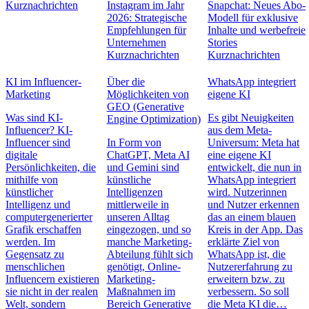
Kurznachrichten
Instagram im Jahr
Snapchat: Neues Abo-
2026: Strategische
Modell für exklusive
Empfehlungen für
Inhalte und werbefreie
Unternehmen
Stories
Kurznachrichten
Kurznachrichten
KI im Influencer-
Über die
WhatsApp integriert
Marketing
Möglichkeiten von
eigene KI
GEO (Generative
Was sind KI-
Es gibt Neuigkeiten
Engine Optimization)
Influencer? KI-
aus dem Meta-
Influencer sind
In Form von
Universum: Meta hat
digitale
ChatGPT, Meta AI
eine eigene KI
Persönlichkeiten, die
und Gemini sind
entwickelt, die nun in
mithilfe von
künstliche
WhatsApp integriert
künstlicher
Intelligenzen
wird. Nutzerinnen
Intelligenz und
mittlerweile in
und Nutzer erkennen
computergenerierter
unseren Alltag
das an einem blauen
Grafik erschaffen
eingezogen, und so
Kreis in der App. Das
werden. Im
manche Marketing-
erklärte Ziel von
Gegensatz zu
Abteilung fühlt sich
WhatsApp ist, die
menschlichen
genötigt, Online-
Nutzererfahrung zu
Influencern existieren
Marketing-
erweitern bzw. zu
sie nicht in der realen
Maßnahmen im
verbessern. So soll
Welt, sondern
Bereich Generative
die Meta KI die…