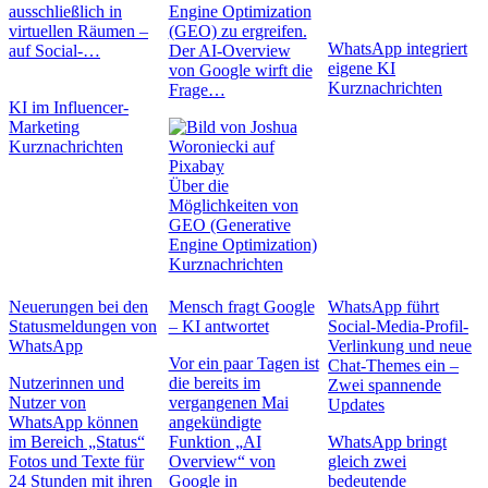
ausschließlich in
Engine Optimization
virtuellen Räumen –
(GEO) zu ergreifen.
WhatsApp integriert
auf Social-…
Der AI-Overview
eigene KI
von Google wirft die
Kurznachrichten
Frage…
KI im Influencer-
Marketing
Kurznachrichten
Über die
Möglichkeiten von
GEO (Generative
Engine Optimization)
Kurznachrichten
Neuerungen bei den
Mensch fragt Google
WhatsApp führt
Statusmeldungen von
– KI antwortet
Social-Media-Profil-
WhatsApp
Verlinkung und neue
Vor ein paar Tagen ist
Chat-Themes ein –
Nutzerinnen und
die bereits im
Zwei spannende
Nutzer von
vergangenen Mai
Updates
WhatsApp können
angekündigte
im Bereich „Status“
Funktion „AI
WhatsApp bringt
Fotos und Texte für
Overview“ von
gleich zwei
24 Stunden mit ihren
Google in
bedeutende