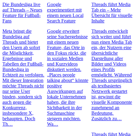
Die Bundesliga live
Google
Threads führt Media
auf Threads – Neues
experimentiert mit
Tab ein – Mehr
Feature für Fußball-
einem neuen Local
Übersicht für visuelle
Fans
Search Feature
Inhalte
Meta bringt die
Google erweitert
Threads entwickelt
Bundeliga auf
seine Suchergebnisse
sich weiter und führt
Threads und bietet
mit einem neuen
nun einen Media Tab
den Usern ab sofort
Feature, das Orte in
ein, der Nutzern eine
die Möglichkeit,
den Fokus rückt, die
übersichtliche
Ergebnisse und
in sozialen Medien
Darstellung aller
Tabellen der Fußball-
und Kurzvideos
Bilder und Videos
Bundesliga in
diskutiert werden.
eines Profils
Echtzeit zu verfolgen.
„Places people
ermöglicht. Während
Mit dieser Integration
talking about“ könnte
Threads ursprünglich
möchte Threads nicht
positive
als textbasiertes
nur seine User
Auswirkungen auf
Netzwerk gestartet
binden, sondern sich
lokale Unternehmen
ist, gewinnt die
auch gegen die
haben, die ihre
visuelle Komponente
Konkurrenz,
Sichtbarkeit in der
zunehmend an
insbesondere X,
Suchmaschine
Bedeutung.
behaupten. Doch
steigern möchten.
Zusätzlich zu…
Th…
Wa…
Threads führt Media