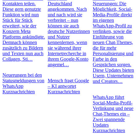
Kontakten teilen.
Deutschland
Neuerungen: Die
Diese gern genutzte
angekommen. Nach
Möglichkeit, Social-
Funktion wird nun
und nach wird sie
Media-Profile direkt
Stück für Stück
verbreitet – nun
im eigenen
erweitert, wie der
können sie auch
WhatsApp-Profil zu
Konzern Meta
deutsche Nutzerinnen
verlinken, sowie die
Platforms ankündigte.
und Nutzer
Einführung von
Demnach können
kennenlernen, wenn
neuen Chat-Themes,
zusätzlich zu Bildern
sie während ihrer
die für mehr
und Texten nun auch
Internetrecherche in
Personalisierung und
Collagen, Sti…
ihrem Google-Konto
Farbe in den
angemel…
Gesprächen sorgen.
Diese Updates bieten
Neuerungen bei den
Usern, Unternehmen
Statusmeldungen von
Mensch fragt Google
und Creators…
WhatsApp
– KI antwortet
Kurznachrichten
Kurznachrichten
WhatsApp führt
Social-Media-Profil-
Verlinkung und neue
Chat-Themes ein –
Zwei spannende
Updates
Kurznachrichten