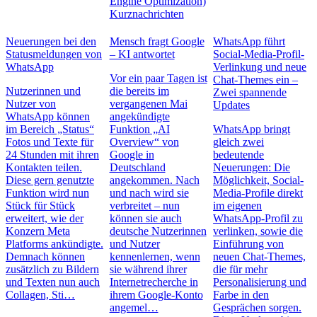
Engine Optimization)
Kurznachrichten
Neuerungen bei den
Mensch fragt Google
WhatsApp führt
Statusmeldungen von
– KI antwortet
Social-Media-Profil-
WhatsApp
Verlinkung und neue
Vor ein paar Tagen ist
Chat-Themes ein –
Nutzerinnen und
die bereits im
Zwei spannende
Nutzer von
vergangenen Mai
Updates
WhatsApp können
angekündigte
im Bereich „Status“
Funktion „AI
WhatsApp bringt
Fotos und Texte für
Overview“ von
gleich zwei
24 Stunden mit ihren
Google in
bedeutende
Kontakten teilen.
Deutschland
Neuerungen: Die
Diese gern genutzte
angekommen. Nach
Möglichkeit, Social-
Funktion wird nun
und nach wird sie
Media-Profile direkt
Stück für Stück
verbreitet – nun
im eigenen
erweitert, wie der
können sie auch
WhatsApp-Profil zu
Konzern Meta
deutsche Nutzerinnen
verlinken, sowie die
Platforms ankündigte.
und Nutzer
Einführung von
Demnach können
kennenlernen, wenn
neuen Chat-Themes,
zusätzlich zu Bildern
sie während ihrer
die für mehr
und Texten nun auch
Internetrecherche in
Personalisierung und
Collagen, Sti…
ihrem Google-Konto
Farbe in den
angemel…
Gesprächen sorgen.