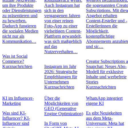
soziale Netzwerke,
kontinuierlich weiter.
weiteres Bezahlmodell
um ihre Produkte
Auch Instagram hat
die sogenannten Creato
oder Dienstleistungen
sich in den
Subscriptions. Mit die
zu präsentieren und
vergangenen Jahren
Angebot erhalten
zu bewerben.
von einer reinen
Content-Ersteller und -
Dadurch fungieren
Foto-App zu einer
Erstellerinnen die
die sozialen Medien
vielseitigen Content-
Möglichkeit,
nicht nur als
Plattform gewandelt,
kostenpflichtige
Kommunikation…
was sich maßgeblich
Abonnements anzubiet
auf das
und sic…
Nutzerverhalten…
Was ist Social
Commerce?
Creator Subscriptions 
Kurznachrichten
Instagram im Jahr
Snapchat: Neues Abo-
2026: Strategische
Modell für exklusive
Empfehlungen für
Inhalte und werbefreie
Unternehmen
Stories
Kurznachrichten
Kurznachrichten
KI im Influencer-
Über die
WhatsApp integriert
Marketing
Möglichkeiten von
eigene KI
GEO (Generative
Was sind KI-
Es gibt Neuigkeiten
Engine Optimization)
Influencer? KI-
aus dem Meta-
Influencer sind
In Form von
Universum: Meta hat