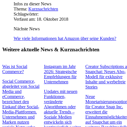
Infos zu dieser News
Thema:
Kurznachrichten
Schlagwörter:
Verfasst am: 18. Oktober 2018
Nächste News
Wie viele Informationen hat Amazon über seine Kunden?
Weitere aktuelle News & Kurznachrichten
Was ist Social
Instagram im Jahr
Creator Subscriptions 
Commerce?
2026: Strategische
Snapchat: Neues Abo-
Empfehlungen für
Modell für exklusive
Social Commerce,
Unternehmen
Inhalte und werbefreie
abgeleitet von Social
Stories
Media und
Updates mit neuen
eCommerce,
Funktionen,
Neue
bezeichnet den
veränderte
Monetarisierungsoptio
Einkauf über Social-
Algorithmen oder
für Creator Snap Inc.
Media-Plattformen.
aktuelle Trends –
erweitert die
Unternehmen und
Soziale Medien
Einnahmemöglichkeite
Marken nutzen
entwickeln sich
auf Snapchat um ein