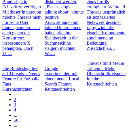
Bundesliga in
diskutiert werden.
eines Profils
Echtzeit zu verfolgen.
„Places people
ermöglicht. Während
Mit dieser Integration
talking about“ könnte
Threads ursprünglich
möchte Threads nicht
positive
als textbasiertes
nur seine User
Auswirkungen auf
Netzwerk gestartet
binden, sondern sich
lokale Unternehmen
ist, gewinnt die
auch gegen die
haben, die ihre
visuelle Komponente
Konkurrenz,
Sichtbarkeit in der
zunehmend an
insbesondere X,
Suchmaschine
Bedeutung.
behaupten. Doch
steigern möchten.
Zusätzlich zu…
Th…
Wa…
Threads führt Media
Die Bundesliga live
Google
Tab ein – Mehr
auf Threads – Neues
experimentiert mit
Übersicht für visuelle
Feature für Fußball-
einem neuen Local
Inhalte
Fans
Search Feature
Kurznachrichten
Kurznachrichten
Kurznachrichten
1
2
3
4
...
50
...