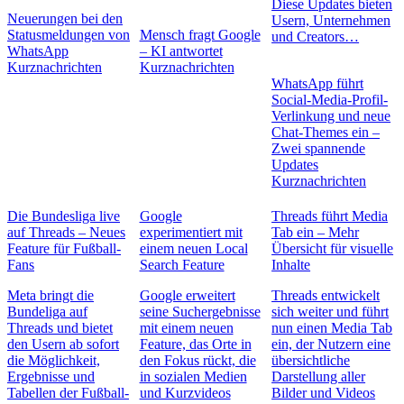
Diese Updates bieten
Neuerungen bei den
Usern, Unternehmen
Statusmeldungen von
Mensch fragt Google
und Creators…
WhatsApp
– KI antwortet
Kurznachrichten
Kurznachrichten
WhatsApp führt
Social-Media-Profil-
Verlinkung und neue
Chat-Themes ein –
Zwei spannende
Updates
Kurznachrichten
Die Bundesliga live
Google
Threads führt Media
auf Threads – Neues
experimentiert mit
Tab ein – Mehr
Feature für Fußball-
einem neuen Local
Übersicht für visuelle
Fans
Search Feature
Inhalte
Meta bringt die
Google erweitert
Threads entwickelt
Bundeliga auf
seine Suchergebnisse
sich weiter und führt
Threads und bietet
mit einem neuen
nun einen Media Tab
den Usern ab sofort
Feature, das Orte in
ein, der Nutzern eine
die Möglichkeit,
den Fokus rückt, die
übersichtliche
Ergebnisse und
in sozialen Medien
Darstellung aller
Tabellen der Fußball-
und Kurzvideos
Bilder und Videos