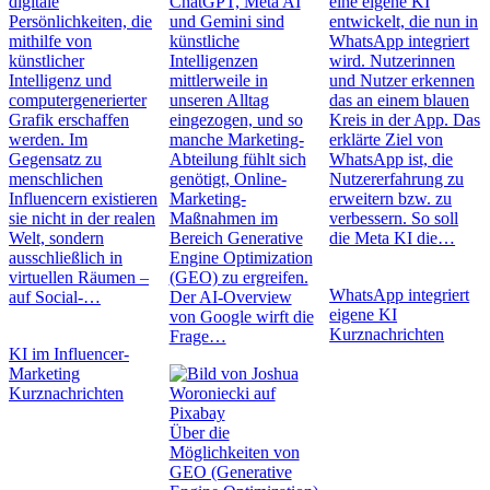
digitale
ChatGPT, Meta AI
eine eigene KI
Persönlichkeiten, die
und Gemini sind
entwickelt, die nun in
mithilfe von
künstliche
WhatsApp integriert
künstlicher
Intelligenzen
wird. Nutzerinnen
Intelligenz und
mittlerweile in
und Nutzer erkennen
computergenerierter
unseren Alltag
das an einem blauen
Grafik erschaffen
eingezogen, und so
Kreis in der App. Das
werden. Im
manche Marketing-
erklärte Ziel von
Gegensatz zu
Abteilung fühlt sich
WhatsApp ist, die
menschlichen
genötigt, Online-
Nutzererfahrung zu
Influencern existieren
Marketing-
erweitern bzw. zu
sie nicht in der realen
Maßnahmen im
verbessern. So soll
Welt, sondern
Bereich Generative
die Meta KI die…
ausschließlich in
Engine Optimization
virtuellen Räumen –
(GEO) zu ergreifen.
WhatsApp integriert
auf Social-…
Der AI-Overview
eigene KI
von Google wirft die
Kurznachrichten
Frage…
KI im Influencer-
Marketing
Kurznachrichten
Über die
Möglichkeiten von
GEO (Generative