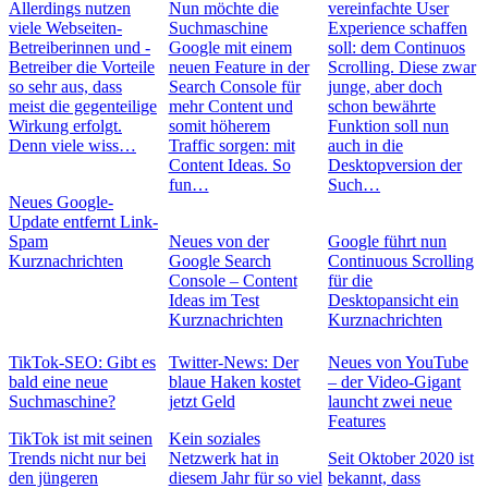
Allerdings nutzen
Nun möchte die
vereinfachte User
viele Webseiten-
Suchmaschine
Experience schaffen
Betreiberinnen und -
Google mit einem
soll: dem Continuos
Betreiber die Vorteile
neuen Feature in der
Scrolling. Diese zwar
so sehr aus, dass
Search Console für
junge, aber doch
meist die gegenteilige
mehr Content und
schon bewährte
Wirkung erfolgt.
somit höherem
Funktion soll nun
Denn viele wiss…
Traffic sorgen: mit
auch in die
Content Ideas. So
Desktopversion der
fun…
Such…
Neues Google-
Update entfernt Link-
Spam
Neues von der
Google führt nun
Kurznachrichten
Google Search
Continuous Scrolling
Console – Content
für die
Ideas im Test
Desktopansicht ein
Kurznachrichten
Kurznachrichten
TikTok-SEO: Gibt es
Twitter-News: Der
Neues von YouTube
bald eine neue
blaue Haken kostet
– der Video-Gigant
Suchmaschine?
jetzt Geld
launcht zwei neue
Features
TikTok ist mit seinen
Kein soziales
Trends nicht nur bei
Netzwerk hat in
Seit Oktober 2020 ist
den jüngeren
diesem Jahr für so viel
bekannt, dass