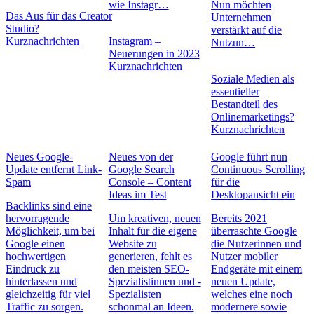
wie Instagr…
Nun möchten
Das Aus für das Creator
Unternehmen
Studio?
verstärkt auf die
Kurznachrichten
Instagram –
Nutzun…
Neuerungen in 2023
Kurznachrichten
Soziale Medien als
essentieller
Bestandteil des
Onlinemarketings?
Kurznachrichten
Neues Google-
Neues von der
Google führt nun
Update entfernt Link-
Google Search
Continuous Scrolling
Spam
Console – Content
für die
Ideas im Test
Desktopansicht ein
Backlinks sind eine
hervorragende
Um kreativen, neuen
Bereits 2021
Möglichkeit, um bei
Inhalt für die eigene
überraschte Google
Google einen
Website zu
die Nutzerinnen und
hochwertigen
generieren, fehlt es
Nutzer mobiler
Eindruck zu
den meisten SEO-
Endgeräte mit einem
hinterlassen und
Spezialistinnen und -
neuen Update,
gleichzeitig für viel
Spezialisten
welches eine noch
Traffic zu sorgen.
schonmal an Ideen.
modernere sowie