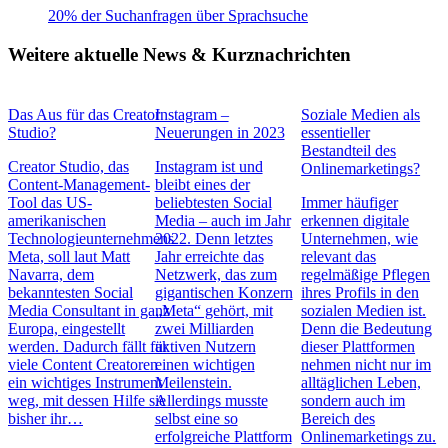
20% der Suchanfragen über Sprachsuche
Weitere aktuelle News & Kurznachrichten
Das Aus für das Creator
Instagram –
Soziale Medien als
Studio?
Neuerungen in 2023
essentieller
Bestandteil des
Creator Studio, das
Instagram ist und
Onlinemarketings?
Content-Management-
bleibt eines der
Tool das US-
beliebtesten Social
Immer häufiger
amerikanischen
Media – auch im Jahr
erkennen digitale
Technologieunternehmens
2022. Denn letztes
Unternehmen, wie
Meta, soll laut Matt
Jahr erreichte das
relevant das
Navarra, dem
Netzwerk, das zum
regelmäßige Pflegen
bekanntesten Social
gigantischen Konzern
ihres Profils in den
Media Consultant in ganz
„Meta“ gehört, mit
sozialen Medien ist.
Europa, eingestellt
zwei Milliarden
Denn die Bedeutung
werden. Dadurch fällt für
aktiven Nutzern
dieser Plattformen
viele Content Creatoren
einen wichtigen
nehmen nicht nur im
ein wichtiges Instrument
Meilenstein.
alltäglichen Leben,
weg, mit dessen Hilfe sie
Allerdings musste
sondern auch im
bisher ihr…
selbst eine so
Bereich des
erfolgreiche Plattform
Onlinemarketings zu.