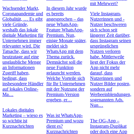
mit Mehrwert?
Wachsender Markt,
In diesem Jahr wurde
Coronapandemie und
es bereits
Viele Instagram-
Globalität, … Es gibt
angesprochen – das
Nutzerinnen und -
viele Gründe,
neue WhatsApp-
Nutzer beschweren
weshalb das lokale
Feature WhatsApp-
sich schon seit
digitale Marketing für
Premium. Nun,
längerer Zeit darüber,
Unternehmen immer
einige Monate später,
dass Instagram seinen
relevanter wird. Die
meldet sich
ursprünglichen
Tatsache, dass wir
WhatsApp mit dem
Nutzen verloren
heutzutage auf eine
Thema zurück.
habe. Mittlerweile
unglaubliche Menge
Demnächst soll die
liegt der Fokus der
an Informationen
neue Funktion
App nicht mehr
Zugriff haben,
gelauncht werden.
darauf, dass
bedingt, dass
Welche Vorteile sich
Nutzerinnen und
insbesondere Händler
für Ihr Unternehmen
Nutzer Bilder posten,
auf lokales Online-
mit der Nutzung der
sondern auf
Ma…
Premium-Version
Werbeeinblendungen,
ergeben, er…
sogenannten Ads.
Nun…
Lokales digitales
Marketing – wieso es
Was ist WhatsApp-
so wichtig ist
Premium und wozu
The OG-App –
Kurznachrichten
dient es?
Instagram-Duplikat
Kurznachrichten
oder doch eine App