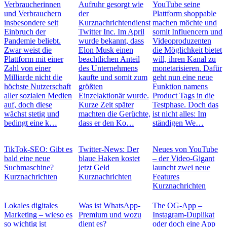
Verbraucherinnen
Aufruhr gesorgt wie
YouTube seine
und Verbrauchern
der
Plattform shoppable
insbesondere seit
Kurznachrichtendienst
machen möchte und
Einbruch der
Twitter Inc. Im April
somit Influencern und
Pandemie beliebt.
wurde bekannt, dass
Videoproduzenten
Zwar weist die
Elon Musk einen
die Möglichkeit bietet
Plattform mit einer
beachtlichen Anteil
will, ihren Kanal zu
Zahl von einer
des Unternehmens
monetarisieren. Dafür
Milliarde nicht die
kaufte und somit zum
geht nun eine neue
höchste Nutzerschaft
größten
Funktion namens
aller sozialen Medien
Einzelaktionär wurde.
Product Tags in die
auf, doch diese
Kurze Zeit später
Testphase. Doch das
wächst stetig und
machten die Gerüchte,
ist nicht alles: Im
bedingt eine k…
dass er den Ko…
ständigen We…
TikTok-SEO: Gibt es
Twitter-News: Der
Neues von YouTube
bald eine neue
blaue Haken kostet
– der Video-Gigant
Suchmaschine?
jetzt Geld
launcht zwei neue
Kurznachrichten
Kurznachrichten
Features
Kurznachrichten
Lokales digitales
Was ist WhatsApp-
The OG-App –
Marketing – wieso es
Premium und wozu
Instagram-Duplikat
so wichtig ist
dient es?
oder doch eine App