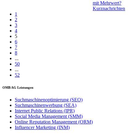
mit Mehrwert?
Kurznachrichten
1
2
3
4
5
6
7
8
...
50
...
52
OMB AG Leistungen
Suchmaschinenoptimierung (SEO)
Suchmaschinenwerbung (SEA)
Internet Public Relations (IPR)
Social Media Management (SMM)
Online Reputation Management (ORM)
Influencer Marketing (INM)