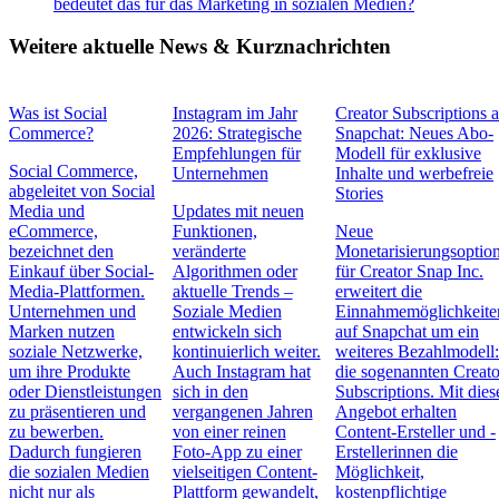
bedeutet das für das Marketing in sozialen Medien?
Weitere aktuelle News & Kurznachrichten
Was ist Social
Instagram im Jahr
Creator Subscriptions 
Commerce?
2026: Strategische
Snapchat: Neues Abo-
Empfehlungen für
Modell für exklusive
Social Commerce,
Unternehmen
Inhalte und werbefreie
abgeleitet von Social
Stories
Media und
Updates mit neuen
eCommerce,
Funktionen,
Neue
bezeichnet den
veränderte
Monetarisierungsoptio
Einkauf über Social-
Algorithmen oder
für Creator Snap Inc.
Media-Plattformen.
aktuelle Trends –
erweitert die
Unternehmen und
Soziale Medien
Einnahmemöglichkeite
Marken nutzen
entwickeln sich
auf Snapchat um ein
soziale Netzwerke,
kontinuierlich weiter.
weiteres Bezahlmodell
um ihre Produkte
Auch Instagram hat
die sogenannten Creato
oder Dienstleistungen
sich in den
Subscriptions. Mit die
zu präsentieren und
vergangenen Jahren
Angebot erhalten
zu bewerben.
von einer reinen
Content-Ersteller und -
Dadurch fungieren
Foto-App zu einer
Erstellerinnen die
die sozialen Medien
vielseitigen Content-
Möglichkeit,
nicht nur als
Plattform gewandelt,
kostenpflichtige