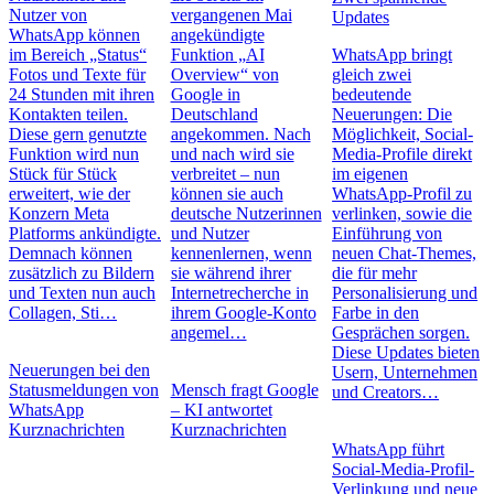
Nutzer von
vergangenen Mai
Updates
WhatsApp können
angekündigte
im Bereich „Status“
Funktion „AI
WhatsApp bringt
Fotos und Texte für
Overview“ von
gleich zwei
24 Stunden mit ihren
Google in
bedeutende
Kontakten teilen.
Deutschland
Neuerungen: Die
Diese gern genutzte
angekommen. Nach
Möglichkeit, Social-
Funktion wird nun
und nach wird sie
Media-Profile direkt
Stück für Stück
verbreitet – nun
im eigenen
erweitert, wie der
können sie auch
WhatsApp-Profil zu
Konzern Meta
deutsche Nutzerinnen
verlinken, sowie die
Platforms ankündigte.
und Nutzer
Einführung von
Demnach können
kennenlernen, wenn
neuen Chat-Themes,
zusätzlich zu Bildern
sie während ihrer
die für mehr
und Texten nun auch
Internetrecherche in
Personalisierung und
Collagen, Sti…
ihrem Google-Konto
Farbe in den
angemel…
Gesprächen sorgen.
Diese Updates bieten
Neuerungen bei den
Usern, Unternehmen
Statusmeldungen von
Mensch fragt Google
und Creators…
WhatsApp
– KI antwortet
Kurznachrichten
Kurznachrichten
WhatsApp führt
Social-Media-Profil-
Verlinkung und neue