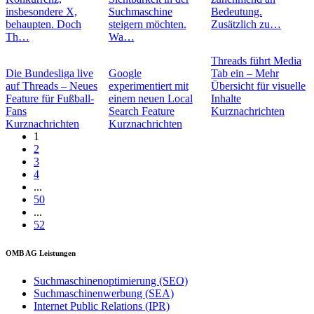
insbesondere X,
Suchmaschine
Bedeutung.
behaupten. Doch
steigern möchten.
Zusätzlich zu…
Th…
Wa…
Threads führt Media
Die Bundesliga live
Google
Tab ein – Mehr
auf Threads – Neues
experimentiert mit
Übersicht für visuelle
Feature für Fußball-
einem neuen Local
Inhalte
Fans
Search Feature
Kurznachrichten
Kurznachrichten
Kurznachrichten
1
2
3
4
...
50
...
52
OMB AG Leistungen
Suchmaschinenoptimierung (SEO)
Suchmaschinenwerbung (SEA)
Internet Public Relations (IPR)