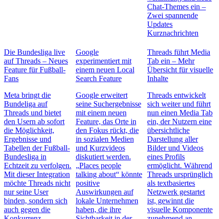
Chat-Themes ein –
Zwei spannende
Updates
Kurznachrichten
Die Bundesliga live
Google
Threads führt Media
auf Threads – Neues
experimentiert mit
Tab ein – Mehr
Feature für Fußball-
einem neuen Local
Übersicht für visuelle
Fans
Search Feature
Inhalte
Meta bringt die
Google erweitert
Threads entwickelt
Bundeliga auf
seine Suchergebnisse
sich weiter und führt
Threads und bietet
mit einem neuen
nun einen Media Tab
den Usern ab sofort
Feature, das Orte in
ein, der Nutzern eine
die Möglichkeit,
den Fokus rückt, die
übersichtliche
Ergebnisse und
in sozialen Medien
Darstellung aller
Tabellen der Fußball-
und Kurzvideos
Bilder und Videos
Bundesliga in
diskutiert werden.
eines Profils
Echtzeit zu verfolgen.
„Places people
ermöglicht. Während
Mit dieser Integration
talking about“ könnte
Threads ursprünglich
möchte Threads nicht
positive
als textbasiertes
nur seine User
Auswirkungen auf
Netzwerk gestartet
binden, sondern sich
lokale Unternehmen
ist, gewinnt die
auch gegen die
haben, die ihre
visuelle Komponente
Konkurrenz,
Sichtbarkeit in der
zunehmend an