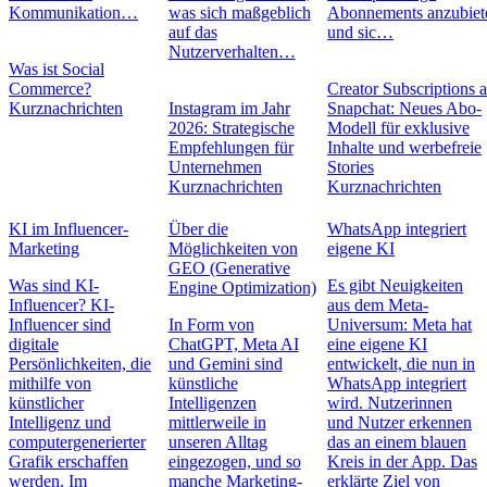
Kommunikation…
was sich maßgeblich
Abonnements anzubiet
auf das
und sic…
Nutzerverhalten…
Was ist Social
Commerce?
Creator Subscriptions 
Kurznachrichten
Instagram im Jahr
Snapchat: Neues Abo-
2026: Strategische
Modell für exklusive
Empfehlungen für
Inhalte und werbefreie
Unternehmen
Stories
Kurznachrichten
Kurznachrichten
KI im Influencer-
Über die
WhatsApp integriert
Marketing
Möglichkeiten von
eigene KI
GEO (Generative
Was sind KI-
Es gibt Neuigkeiten
Engine Optimization)
Influencer? KI-
aus dem Meta-
Influencer sind
In Form von
Universum: Meta hat
digitale
ChatGPT, Meta AI
eine eigene KI
Persönlichkeiten, die
und Gemini sind
entwickelt, die nun in
mithilfe von
künstliche
WhatsApp integriert
künstlicher
Intelligenzen
wird. Nutzerinnen
Intelligenz und
mittlerweile in
und Nutzer erkennen
computergenerierter
unseren Alltag
das an einem blauen
Grafik erschaffen
eingezogen, und so
Kreis in der App. Das
werden. Im
manche Marketing-
erklärte Ziel von