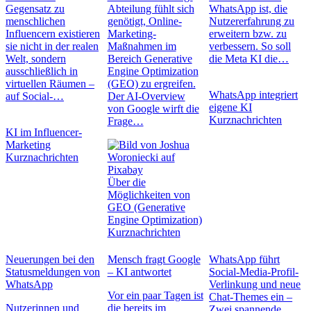
Gegensatz zu
Abteilung fühlt sich
WhatsApp ist, die
menschlichen
genötigt, Online-
Nutzererfahrung zu
Influencern existieren
Marketing-
erweitern bzw. zu
sie nicht in der realen
Maßnahmen im
verbessern. So soll
Welt, sondern
Bereich Generative
die Meta KI die…
ausschließlich in
Engine Optimization
virtuellen Räumen –
(GEO) zu ergreifen.
WhatsApp integriert
auf Social-…
Der AI-Overview
eigene KI
von Google wirft die
Kurznachrichten
Frage…
KI im Influencer-
Marketing
Kurznachrichten
Über die
Möglichkeiten von
GEO (Generative
Engine Optimization)
Kurznachrichten
Neuerungen bei den
Mensch fragt Google
WhatsApp führt
Statusmeldungen von
– KI antwortet
Social-Media-Profil-
WhatsApp
Verlinkung und neue
Vor ein paar Tagen ist
Chat-Themes ein –
Nutzerinnen und
die bereits im
Zwei spannende