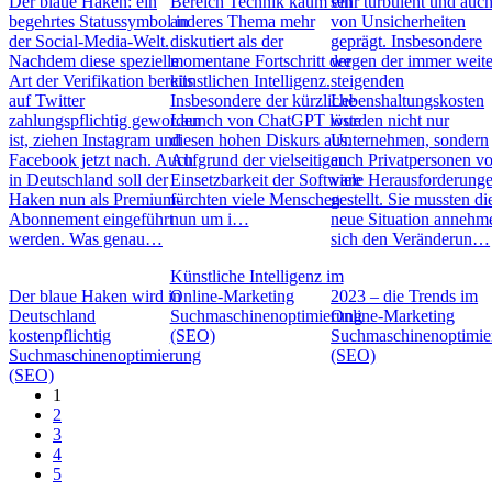
Der blaue Haken: ein
Bereich Technik kaum ein
sehr turbulent und auc
begehrtes Statussymbol in
anderes Thema mehr
von Unsicherheiten
der Social-Media-Welt.
diskutiert als der
geprägt. Insbesondere
Nachdem diese spezielle
momentane Fortschritt der
wegen der immer weite
Art der Verifikation bereits
künstlichen Intelligenz.
steigenden
auf Twitter
Insbesondere der kürzliche
Lebenshaltungskosten
zahlungspflichtig geworden
Launch von ChatGPT löste
wurden nicht nur
ist, ziehen Instagram und
diesen hohen Diskurs aus.
Unternehmen, sondern
Facebook jetzt nach. Auch
Aufgrund der vielseitigen
auch Privatpersonen vo
in Deutschland soll der
Einsetzbarkeit der Software
viele Herausforderung
Haken nun als Premium-
fürchten viele Menschen
gestellt. Sie mussten di
Abonnement eingeführt
nun um i…
neue Situation annehm
werden. Was genau…
sich den Veränderun…
Künstliche Intelligenz im
Der blaue Haken wird in
Online-Marketing
2023 – die Trends im
Deutschland
Suchmaschinenoptimierung
Online-Marketing
kostenpflichtig
(SEO)
Suchmaschinenoptimie
Suchmaschinenoptimierung
(SEO)
(SEO)
1
2
3
4
5