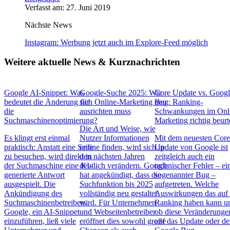
Verfasst am: 27. Juni 2019
Nächste News
Instagram: Werbung jetzt auch im Explore-Feed möglich
Weitere aktuelle News & Kurznachrichten
Google AI-Snippet: Was
Google-Suche 2025: Wie
Core Update vs. Goog
bedeutet die Änderung für
sich Online-Marketing neu
Bug: Ranking-
die
ausrichten muss
Schwankungen im Onl
Suchmaschinenoptimierung?
Marketing richtig beurt
Die Art und Weise, wie
Es klingt erst einmal
Nutzer Informationen
Mit dem neuesten Cor
praktisch: Anstatt eine Seite
online finden, wird sich in
Update von Google ist
zu besuchen, wird direkt in
den nächsten Jahren
zeitgleich auch ein
der Suchmaschine eine KI-
deutlich verändern. Google
technischer Fehler – ei
generierte Antwort
hat angekündigt, dass die
sogenannter Bug –
ausgespielt. Die
Suchfunktion bis 2025
aufgetreten. Welche
Ankündigung des
vollständig neu gestaltet
Auswirkungen das auf 
Suchmaschinenbetreibers
wird. Für Unternehmen
Ranking haben kann u
Google, ein AI-Snippet
und Webseitenbetreiber
ob diese Veränderunge
einzuführen, ließ viele
eröffnet dies sowohl große
auf das Update oder d