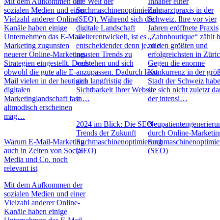
Mit dem Aufkommen der
die Welt der
Inhaber einer
sozialen Medien und einer
Suchmaschinenoptimierung
Zahnarztpraxis in der
Vielzahl anderer Online-
(SEO). Während sich die
Schweiz. Ihre vor vier
Kanäle haben einige
digitale Landschaft
Jahren eröffnete Praxis
Unternehmen das E-Mail-
weiterentwickelt, ist es
„Zahnboutique“ zählt 
Marketing zugunsten
entscheidender denn je, die
zu den größten und
neuerer Online-Marketing-
neusten Trends zu
erfolgreichsten in Züric
Strategien eingestellt. Doch
verstehen und sich
Gegen die enorme
obwohl die gute alte E-
anzupassen. Dadurch lässt
Konkurrenz in der grö
Mail vielen in der heutigen
sich langfristig die
Stadt der Schweiz hab
digitalen
Sichtbarkeit Ihrer Website
sie sich nicht zuletzt d
Marketinglandschaft fast
in…
der intensi…
altmodisch erscheinen
mag…
2024 im Blick: Die SEO-
Neupatientengenerieru
Trends der Zukunft
durch Online-Marketin
Warum E-Mail-Marketing
Suchmaschinenoptimierung
Suchmaschinenoptimie
auch in Zeiten von Social
(SEO)
(SEO)
Media und Co. noch
relevant ist
Mit dem Aufkommen der
sozialen Medien und einer
Vielzahl anderer Online-
Kanäle haben einige