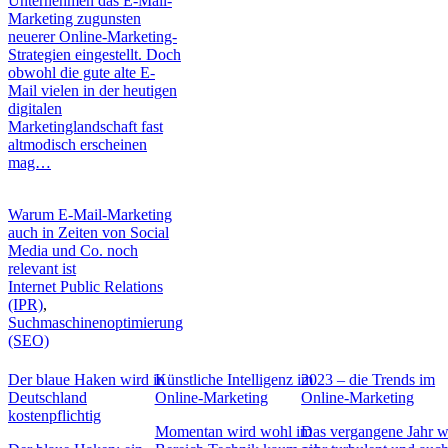
Unternehmen das E-Mail-
Marketing zugunsten
neuerer Online-Marketing-
Strategien eingestellt. Doch
obwohl die gute alte E-
Mail vielen in der heutigen
digitalen
Marketinglandschaft fast
altmodisch erscheinen
mag…
Warum E-Mail-Marketing
auch in Zeiten von Social
Media und Co. noch
relevant ist
Internet Public Relations
(IPR)
,
Suchmaschinenoptimierung
(SEO)
Der blaue Haken wird in
Künstliche Intelligenz im
2023 – die Trends im
Deutschland
Online-Marketing
Online-Marketing
kostenpflichtig
Momentan wird wohl im
Das vergangene Jahr w