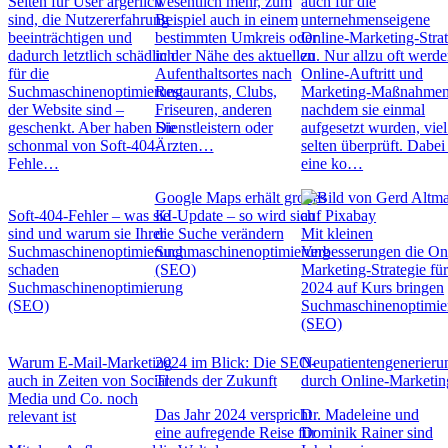
Seiten für User ärgerlich
wesentlich mehr, zum
auch für die
sind, die Nutzererfahrung
Beispiel auch in einem
unternehmenseigene
beeinträchtigen und
bestimmten Umkreis oder
Online-Marketing-Strat
dadurch letztlich schädlich
in der Nähe des aktuellen
zu. Nur allzu oft werd
für die
Aufenthaltsortes nach
Online-Auftritt und
Suchmaschinenoptimierung
Restaurants, Clubs,
Marketing-Maßnahmen
der Website sind –
Friseuren, anderen
nachdem sie einmal
geschenkt. Aber haben Sie
Dienstleistern oder
aufgesetzt wurden, viel
schonmal von Soft-404-
Ärzten…
selten überprüft. Dabei 
Fehle…
eine ko…
Google Maps erhält großes
Soft-404-Fehler – was sie
KI-Update – so wird sich
sind und warum sie Ihrer
die Suche verändern
Mit kleinen
Suchmaschinenoptimierung
Suchmaschinenoptimierung
Verbesserungen die On
schaden
(SEO)
Marketing-Strategie fü
Suchmaschinenoptimierung
2024 auf Kurs bringen
(SEO)
Suchmaschinenoptimie
(SEO)
Warum E-Mail-Marketing
2024 im Blick: Die SEO-
Neupatientengenerieru
auch in Zeiten von Social
Trends der Zukunft
durch Online-Marketin
Media und Co. noch
Das Jahr 2024 verspricht
Dr. Madeleine und
relevant ist
eine aufregende Reise für
Dominik Rainer sind