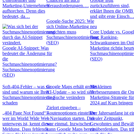
Unternehmer und
Chancen als auch
Google Bug
Marketing-Unternehmen
Herausforderungen….
zurückzuführen sind,
aufhorchen. Denn dies
erklärt Ihnen die OM
bedeutet, da…
und gibt erste Einsch
Google-Suche 2025: Wie
sich Online-Marketing neu
ausrichten muss
Core Update vs. Goog
Suchmaschinenoptimierung
Bug: Ranking-
(SEO)
Schwankungen im Onl
Google AI-Snippet: Was
Marketing richtig beurt
bedeutet die Änderung für
Suchmaschinenoptimie
die
(SEO)
Suchmaschinenoptimierung?
Suchmaschinenoptimierung
(SEO)
Soft-404-Fehler – was sie
Google Maps erhält großes
Mit kleinen
sind und warum sie Ihrer
KI-Update – so wird sich
Verbesserungen die On
Suchmaschinenoptimierung
die Suche verändern
Marketing-Strategie fü
schaden
2024 auf Kurs bringen
Zielort eingeben –
„404 Page Not Found“ –
Routenoptionen einstellen
Der Jahresanfang ist ei
wer im World Wide Web
– Navigation starten. Das
idealer Zeitpunkt,
unterwegs ist, kennt diese
war einmal. Inzwischen
Gewohntes und Bewäh
Meldung. Dass fehlende
kann Google Maps bereits
zu überdenken. Das trif