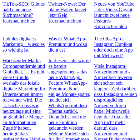
TikTok-SEO: Gibt es
Twitter-News: Der
Neues von YouTube
bald eine neue
blaue Haken kostet
– der Video-Gigant
Suchmaschine?
jetzt Geld
launcht zwei neue
Kurznachrichten
Kurznachrichten
Features
Kurznachrichten
Lokales digitales
Was ist WhatsApp-
The OG-App –
Marketing – wieso es
Premium und wozu
Instagram-Duplikat
so wichtig ist
dient es?
oder doch eine App
mit Mehrwert?
Wachsender Markt,
In diesem Jahr wurde
Coronapandemie und
es bereits
Viele Instagram-
Globalität, … Es gibt
angesprochen – das
Nutzerinnen und -
viele Gründe,
neue WhatsApp-
Nutzer beschweren
weshalb das lokale
Feature WhatsApp-
sich schon seit
digitale Marketing für
Premium. Nun,
längerer Zeit darüber,
Unternehmen immer
einige Monate später,
dass Instagram seinen
relevanter wird. Die
meldet sich
ursprünglichen
Tatsache, dass wir
WhatsApp mit dem
Nutzen verloren
heutzutage auf eine
Thema zurück.
habe. Mittlerweile
unglaubliche Menge
Demnächst soll die
liegt der Fokus der
an Informationen
neue Funktion
App nicht mehr
Zugriff haben,
gelauncht werden.
darauf, dass
bedingt, dass
Welche Vorteile sich
Nutzerinnen und
insbesondere Händler
für Ihr Unternehmen
Nutzer Bilder posten,