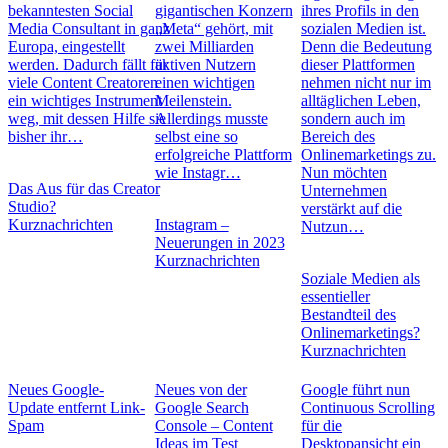
bekanntesten Social
gigantischen Konzern
ihres Profils in den
Media Consultant in ganz
„Meta“ gehört, mit
sozialen Medien ist.
Europa, eingestellt
zwei Milliarden
Denn die Bedeutung
werden. Dadurch fällt für
aktiven Nutzern
dieser Plattformen
viele Content Creatoren
einen wichtigen
nehmen nicht nur im
ein wichtiges Instrument
Meilenstein.
alltäglichen Leben,
weg, mit dessen Hilfe sie
Allerdings musste
sondern auch im
bisher ihr…
selbst eine so
Bereich des
erfolgreiche Plattform
Onlinemarketings zu.
wie Instagr…
Nun möchten
Das Aus für das Creator
Unternehmen
Studio?
verstärkt auf die
Kurznachrichten
Instagram –
Nutzun…
Neuerungen in 2023
Kurznachrichten
Soziale Medien als
essentieller
Bestandteil des
Onlinemarketings?
Kurznachrichten
Neues Google-
Neues von der
Google führt nun
Update entfernt Link-
Google Search
Continuous Scrolling
Spam
Console – Content
für die
Ideas im Test
Desktopansicht ein