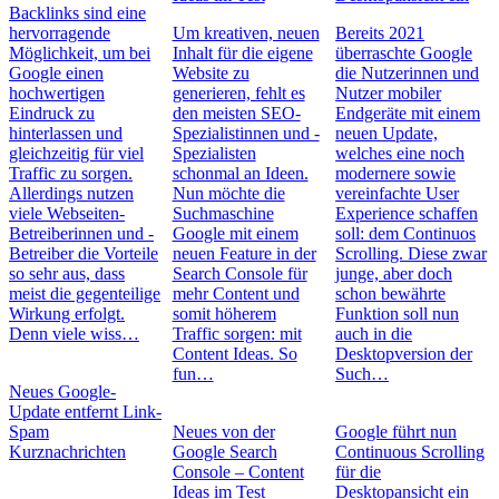
Backlinks sind eine
hervorragende
Um kreativen, neuen
Bereits 2021
Möglichkeit, um bei
Inhalt für die eigene
überraschte Google
Google einen
Website zu
die Nutzerinnen und
hochwertigen
generieren, fehlt es
Nutzer mobiler
Eindruck zu
den meisten SEO-
Endgeräte mit einem
hinterlassen und
Spezialistinnen und -
neuen Update,
gleichzeitig für viel
Spezialisten
welches eine noch
Traffic zu sorgen.
schonmal an Ideen.
modernere sowie
Allerdings nutzen
Nun möchte die
vereinfachte User
viele Webseiten-
Suchmaschine
Experience schaffen
Betreiberinnen und -
Google mit einem
soll: dem Continuos
Betreiber die Vorteile
neuen Feature in der
Scrolling. Diese zwar
so sehr aus, dass
Search Console für
junge, aber doch
meist die gegenteilige
mehr Content und
schon bewährte
Wirkung erfolgt.
somit höherem
Funktion soll nun
Denn viele wiss…
Traffic sorgen: mit
auch in die
Content Ideas. So
Desktopversion der
fun…
Such…
Neues Google-
Update entfernt Link-
Spam
Neues von der
Google führt nun
Kurznachrichten
Google Search
Continuous Scrolling
Console – Content
für die
Ideas im Test
Desktopansicht ein