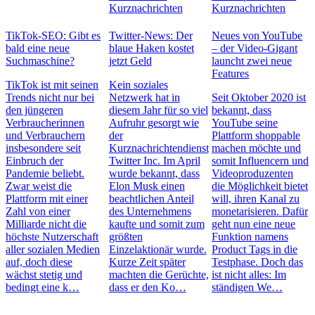
Kurznachrichten
Kurznachrichten
TikTok-SEO: Gibt es
Twitter-News: Der
Neues von YouTube
bald eine neue
blaue Haken kostet
– der Video-Gigant
Suchmaschine?
jetzt Geld
launcht zwei neue
Features
TikTok ist mit seinen
Kein soziales
Trends nicht nur bei
Netzwerk hat in
Seit Oktober 2020 ist
den jüngeren
diesem Jahr für so viel
bekannt, dass
Verbraucherinnen
Aufruhr gesorgt wie
YouTube seine
und Verbrauchern
der
Plattform shoppable
insbesondere seit
Kurznachrichtendienst
machen möchte und
Einbruch der
Twitter Inc. Im April
somit Influencern und
Pandemie beliebt.
wurde bekannt, dass
Videoproduzenten
Zwar weist die
Elon Musk einen
die Möglichkeit bietet
Plattform mit einer
beachtlichen Anteil
will, ihren Kanal zu
Zahl von einer
des Unternehmens
monetarisieren. Dafür
Milliarde nicht die
kaufte und somit zum
geht nun eine neue
höchste Nutzerschaft
größten
Funktion namens
aller sozialen Medien
Einzelaktionär wurde.
Product Tags in die
auf, doch diese
Kurze Zeit später
Testphase. Doch das
wächst stetig und
machten die Gerüchte,
ist nicht alles: Im
bedingt eine k…
dass er den Ko…
ständigen We…