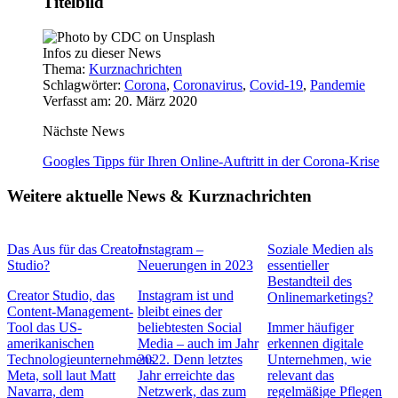
Titelbild
Infos zu dieser News
Thema:
Kurznachrichten
Schlagwörter:
Corona
,
Coronavirus
,
Covid-19
,
Pandemie
Verfasst am: 20. März 2020
Nächste News
Googles Tipps für Ihren Online-Auftritt in der Corona-Krise
Weitere aktuelle News & Kurznachrichten
Das Aus für das Creator
Instagram –
Soziale Medien als
Studio?
Neuerungen in 2023
essentieller
Bestandteil des
Creator Studio, das
Instagram ist und
Onlinemarketings?
Content-Management-
bleibt eines der
Tool das US-
beliebtesten Social
Immer häufiger
amerikanischen
Media – auch im Jahr
erkennen digitale
Technologieunternehmens
2022. Denn letztes
Unternehmen, wie
Meta, soll laut Matt
Jahr erreichte das
relevant das
Navarra, dem
Netzwerk, das zum
regelmäßige Pflegen