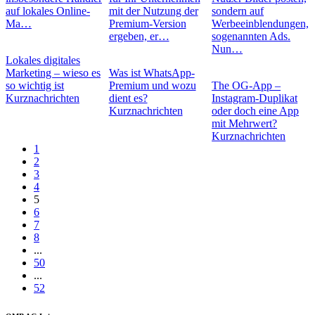
auf lokales Online-
mit der Nutzung der
sondern auf
Ma…
Premium-Version
Werbeeinblendungen,
ergeben, er…
sogenannten Ads.
Nun…
Lokales digitales
Marketing – wieso es
Was ist WhatsApp-
so wichtig ist
Premium und wozu
The OG-App –
Kurznachrichten
dient es?
Instagram-Duplikat
Kurznachrichten
oder doch eine App
mit Mehrwert?
Kurznachrichten
1
2
3
4
5
6
7
8
...
50
...
52