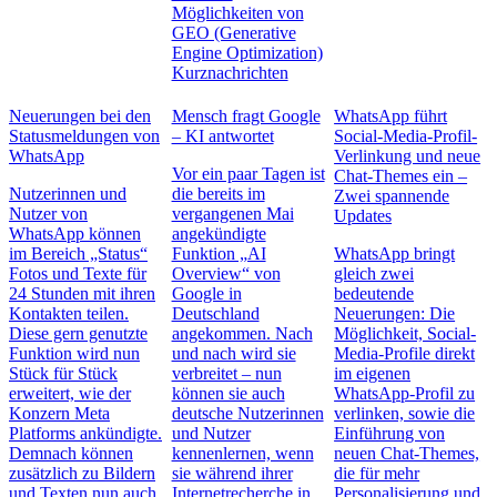
Möglichkeiten von
GEO (Generative
Engine Optimization)
Kurznachrichten
Neuerungen bei den
Mensch fragt Google
WhatsApp führt
Statusmeldungen von
– KI antwortet
Social-Media-Profil-
WhatsApp
Verlinkung und neue
Vor ein paar Tagen ist
Chat-Themes ein –
Nutzerinnen und
die bereits im
Zwei spannende
Nutzer von
vergangenen Mai
Updates
WhatsApp können
angekündigte
im Bereich „Status“
Funktion „AI
WhatsApp bringt
Fotos und Texte für
Overview“ von
gleich zwei
24 Stunden mit ihren
Google in
bedeutende
Kontakten teilen.
Deutschland
Neuerungen: Die
Diese gern genutzte
angekommen. Nach
Möglichkeit, Social-
Funktion wird nun
und nach wird sie
Media-Profile direkt
Stück für Stück
verbreitet – nun
im eigenen
erweitert, wie der
können sie auch
WhatsApp-Profil zu
Konzern Meta
deutsche Nutzerinnen
verlinken, sowie die
Platforms ankündigte.
und Nutzer
Einführung von
Demnach können
kennenlernen, wenn
neuen Chat-Themes,
zusätzlich zu Bildern
sie während ihrer
die für mehr
und Texten nun auch
Internetrecherche in
Personalisierung und