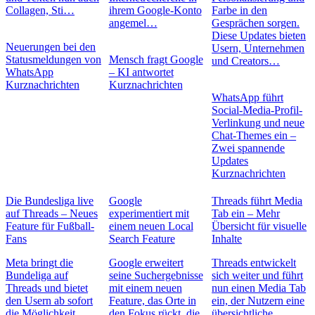
Collagen, Sti…
ihrem Google-Konto
Farbe in den
angemel…
Gesprächen sorgen.
Diese Updates bieten
Neuerungen bei den
Usern, Unternehmen
Statusmeldungen von
Mensch fragt Google
und Creators…
WhatsApp
– KI antwortet
Kurznachrichten
Kurznachrichten
WhatsApp führt
Social-Media-Profil-
Verlinkung und neue
Chat-Themes ein –
Zwei spannende
Updates
Kurznachrichten
Die Bundesliga live
Google
Threads führt Media
auf Threads – Neues
experimentiert mit
Tab ein – Mehr
Feature für Fußball-
einem neuen Local
Übersicht für visuelle
Fans
Search Feature
Inhalte
Meta bringt die
Google erweitert
Threads entwickelt
Bundeliga auf
seine Suchergebnisse
sich weiter und führt
Threads und bietet
mit einem neuen
nun einen Media Tab
den Usern ab sofort
Feature, das Orte in
ein, der Nutzern eine
die Möglichkeit,
den Fokus rückt, die
übersichtliche