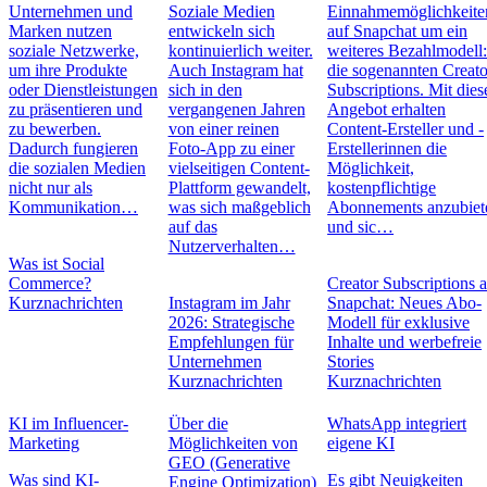
Unternehmen und
Soziale Medien
Einnahmemöglichkeite
Marken nutzen
entwickeln sich
auf Snapchat um ein
soziale Netzwerke,
kontinuierlich weiter.
weiteres Bezahlmodell
um ihre Produkte
Auch Instagram hat
die sogenannten Creato
oder Dienstleistungen
sich in den
Subscriptions. Mit die
zu präsentieren und
vergangenen Jahren
Angebot erhalten
zu bewerben.
von einer reinen
Content-Ersteller und -
Dadurch fungieren
Foto-App zu einer
Erstellerinnen die
die sozialen Medien
vielseitigen Content-
Möglichkeit,
nicht nur als
Plattform gewandelt,
kostenpflichtige
Kommunikation…
was sich maßgeblich
Abonnements anzubiet
auf das
und sic…
Nutzerverhalten…
Was ist Social
Commerce?
Creator Subscriptions 
Kurznachrichten
Instagram im Jahr
Snapchat: Neues Abo-
2026: Strategische
Modell für exklusive
Empfehlungen für
Inhalte und werbefreie
Unternehmen
Stories
Kurznachrichten
Kurznachrichten
KI im Influencer-
Über die
WhatsApp integriert
Marketing
Möglichkeiten von
eigene KI
GEO (Generative
Was sind KI-
Es gibt Neuigkeiten
Engine Optimization)