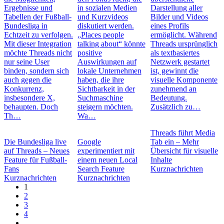
Ergebnisse und
in sozialen Medien
Darstellung aller
Tabellen der Fußball-
und Kurzvideos
Bilder und Videos
Bundesliga in
diskutiert werden.
eines Profils
Echtzeit zu verfolgen.
„Places people
ermöglicht. Während
Mit dieser Integration
talking about“ könnte
Threads ursprünglich
möchte Threads nicht
positive
als textbasiertes
nur seine User
Auswirkungen auf
Netzwerk gestartet
binden, sondern sich
lokale Unternehmen
ist, gewinnt die
auch gegen die
haben, die ihre
visuelle Komponente
Konkurrenz,
Sichtbarkeit in der
zunehmend an
insbesondere X,
Suchmaschine
Bedeutung.
behaupten. Doch
steigern möchten.
Zusätzlich zu…
Th…
Wa…
Threads führt Media
Die Bundesliga live
Google
Tab ein – Mehr
auf Threads – Neues
experimentiert mit
Übersicht für visuelle
Feature für Fußball-
einem neuen Local
Inhalte
Fans
Search Feature
Kurznachrichten
Kurznachrichten
Kurznachrichten
1
2
3
4
...