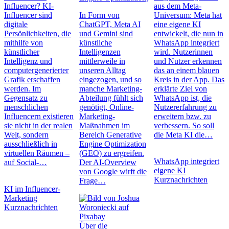
Influencer? KI-
aus dem Meta-
Influencer sind
In Form von
Universum: Meta hat
digitale
ChatGPT, Meta AI
eine eigene KI
Persönlichkeiten, die
und Gemini sind
entwickelt, die nun in
mithilfe von
künstliche
WhatsApp integriert
künstlicher
Intelligenzen
wird. Nutzerinnen
Intelligenz und
mittlerweile in
und Nutzer erkennen
computergenerierter
unseren Alltag
das an einem blauen
Grafik erschaffen
eingezogen, und so
Kreis in der App. Das
werden. Im
manche Marketing-
erklärte Ziel von
Gegensatz zu
Abteilung fühlt sich
WhatsApp ist, die
menschlichen
genötigt, Online-
Nutzererfahrung zu
Influencern existieren
Marketing-
erweitern bzw. zu
sie nicht in der realen
Maßnahmen im
verbessern. So soll
Welt, sondern
Bereich Generative
die Meta KI die…
ausschließlich in
Engine Optimization
virtuellen Räumen –
(GEO) zu ergreifen.
WhatsApp integriert
auf Social-…
Der AI-Overview
eigene KI
von Google wirft die
Kurznachrichten
Frage…
KI im Influencer-
Marketing
Kurznachrichten
Über die