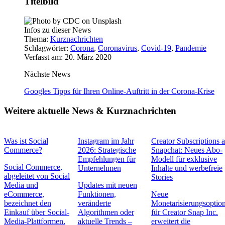
Titelbild
Infos zu dieser News
Thema:
Kurznachrichten
Schlagwörter:
Corona
,
Coronavirus
,
Covid-19
,
Pandemie
Verfasst am: 20. März 2020
Nächste News
Googles Tipps für Ihren Online-Auftritt in der Corona-Krise
Weitere aktuelle News & Kurznachrichten
Was ist Social
Instagram im Jahr
Creator Subscriptions 
Commerce?
2026: Strategische
Snapchat: Neues Abo-
Empfehlungen für
Modell für exklusive
Social Commerce,
Unternehmen
Inhalte und werbefreie
abgeleitet von Social
Stories
Media und
Updates mit neuen
eCommerce,
Funktionen,
Neue
bezeichnet den
veränderte
Monetarisierungsoptio
Einkauf über Social-
Algorithmen oder
für Creator Snap Inc.
Media-Plattformen.
aktuelle Trends –
erweitert die