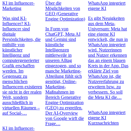
KI im Influencer-
Über die
WhatsApp integriert
Marketing
Möglichkeiten von
eigene KI
GEO (Generative
Was sind KI-
Es gibt Neuigkeiten
Engine Optimization)
Influencer? KI-
aus dem Meta-
Influencer sind
In Form von
Universum: Meta hat
digitale
ChatGPT, Meta AI
eine eigene KI
Persönlichkeiten, die
und Gemini sind
entwickelt, die nun in
mithilfe von
künstliche
WhatsApp integriert
künstlicher
Intelligenzen
wird. Nutzerinnen
Intelligenz und
mittlerweile in
und Nutzer erkennen
computergenerierter
unseren Alltag
das an einem blauen
Grafik erschaffen
eingezogen, und so
Kreis in der App. Das
werden. Im
manche Marketing-
erklärte Ziel von
Gegensatz zu
Abteilung fühlt sich
WhatsApp ist, die
menschlichen
genötigt, Online-
Nutzererfahrung zu
Influencern existieren
Marketing-
erweitern bzw. zu
sie nicht in der realen
Maßnahmen im
verbessern. So soll
Welt, sondern
Bereich Generative
die Meta KI die…
ausschließlich in
Engine Optimization
virtuellen Räumen –
(GEO) zu ergreifen.
WhatsApp integriert
auf Social-…
Der AI-Overview
eigene KI
von Google wirft die
Kurznachrichten
Frage…
KI im Influencer-