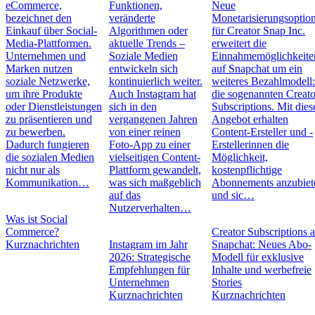
eCommerce,
Funktionen,
Neue
bezeichnet den
veränderte
Monetarisierungsoptio
Einkauf über Social-
Algorithmen oder
für Creator Snap Inc.
Media-Plattformen.
aktuelle Trends –
erweitert die
Unternehmen und
Soziale Medien
Einnahmemöglichkeite
Marken nutzen
entwickeln sich
auf Snapchat um ein
soziale Netzwerke,
kontinuierlich weiter.
weiteres Bezahlmodell
um ihre Produkte
Auch Instagram hat
die sogenannten Creato
oder Dienstleistungen
sich in den
Subscriptions. Mit die
zu präsentieren und
vergangenen Jahren
Angebot erhalten
zu bewerben.
von einer reinen
Content-Ersteller und -
Dadurch fungieren
Foto-App zu einer
Erstellerinnen die
die sozialen Medien
vielseitigen Content-
Möglichkeit,
nicht nur als
Plattform gewandelt,
kostenpflichtige
Kommunikation…
was sich maßgeblich
Abonnements anzubiet
auf das
und sic…
Nutzerverhalten…
Was ist Social
Commerce?
Creator Subscriptions 
Kurznachrichten
Instagram im Jahr
Snapchat: Neues Abo-
2026: Strategische
Modell für exklusive
Empfehlungen für
Inhalte und werbefreie
Unternehmen
Stories
Kurznachrichten
Kurznachrichten