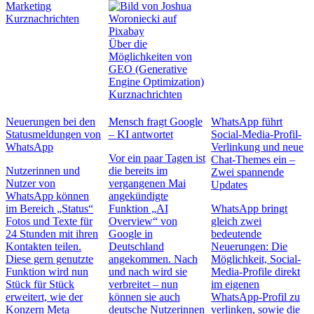
Marketing
Kurznachrichten
Über die
Möglichkeiten von
GEO (Generative
Engine Optimization)
Kurznachrichten
Neuerungen bei den
Mensch fragt Google
WhatsApp führt
Statusmeldungen von
– KI antwortet
Social-Media-Profil-
WhatsApp
Verlinkung und neue
Vor ein paar Tagen ist
Chat-Themes ein –
Nutzerinnen und
die bereits im
Zwei spannende
Nutzer von
vergangenen Mai
Updates
WhatsApp können
angekündigte
im Bereich „Status“
Funktion „AI
WhatsApp bringt
Fotos und Texte für
Overview“ von
gleich zwei
24 Stunden mit ihren
Google in
bedeutende
Kontakten teilen.
Deutschland
Neuerungen: Die
Diese gern genutzte
angekommen. Nach
Möglichkeit, Social-
Funktion wird nun
und nach wird sie
Media-Profile direkt
Stück für Stück
verbreitet – nun
im eigenen
erweitert, wie der
können sie auch
WhatsApp-Profil zu
Konzern Meta
deutsche Nutzerinnen
verlinken, sowie die