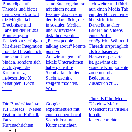
Bundeliga auf
seine Suchergebnisse
sich weiter und führt
Threads und bietet
mit einem neuen
nun einen Media Tab
den Usern ab sofort
Feature, das Orte in
ein, der Nutzern eine
die Möglichkeit,
den Fokus rückt, die
übersichtliche
Ergebnisse und
in sozialen Medien
Darstellung aller
Tabellen der Fußball-
und Kurzvideos
Bilder und Videos
Bundesliga in
diskutiert werden.
eines Profils
Echtzeit zu verfolgen.
„Places people
ermöglicht. Während
Mit dieser Integration
talking about“ könnte
Threads ursprünglich
möchte Threads nicht
positive
als textbasiertes
nur seine User
Auswirkungen auf
Netzwerk gestartet
binden, sondern sich
lokale Unternehmen
ist, gewinnt die
auch gegen die
haben, die ihre
visuelle Komponente
Konkurrenz,
Sichtbarkeit in der
zunehmend an
insbesondere X,
Suchmaschine
Bedeutung.
behaupten. Doch
steigern möchten.
Zusätzlich zu…
Th…
Wa…
Threads führt Media
Die Bundesliga live
Google
Tab ein – Mehr
auf Threads – Neues
experimentiert mit
Übersicht für visuelle
Feature für Fußball-
einem neuen Local
Inhalte
Fans
Search Feature
Kurznachrichten
Kurznachrichten
Kurznachrichten
1