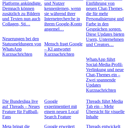
Platforms ankündigte.
und Nutzer
Einführung von
Demnach können
kennenlernen, wenn
neuen Chat-Themes,
zusätzlich zu Bildern
sie während ihrer
die für mehr
und Texten nun auch
Internetrecherche in
Personalisierung und
Collagen, Sti…
ihrem Google-Konto
Farbe in den
angemel…
Gesprächen sorgen.
Diese Updates bieten
Neuerungen bei den
Usern, Unternehmen
Statusmeldungen von
Mensch fragt Google
und Creators…
WhatsApp
– KI antwortet
Kurznachrichten
Kurznachrichten
WhatsApp führt
Social-Media-Profil-
Verlinkung und neue
Chat-Themes ein –
Zwei spannende
Updates
Kurznachrichten
Die Bundesliga live
Google
Threads führt Media
auf Threads – Neues
experimentiert mit
Tab ein – Mehr
Feature für Fußball-
einem neuen Local
Übersicht für visuelle
Fans
Search Feature
Inhalte
Meta bringt die
Google erweitert
Threads entwickelt