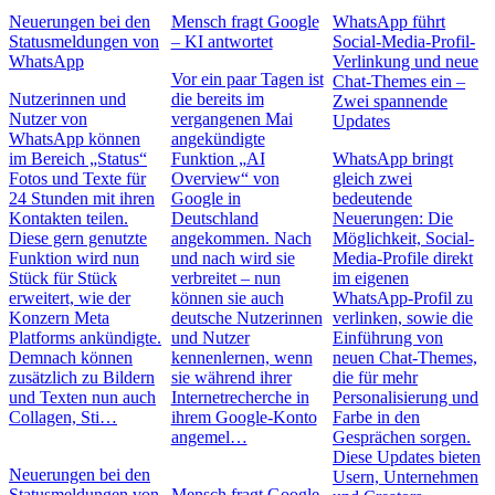
Neuerungen bei den
Mensch fragt Google
WhatsApp führt
Statusmeldungen von
– KI antwortet
Social-Media-Profil-
WhatsApp
Verlinkung und neue
Vor ein paar Tagen ist
Chat-Themes ein –
Nutzerinnen und
die bereits im
Zwei spannende
Nutzer von
vergangenen Mai
Updates
WhatsApp können
angekündigte
im Bereich „Status“
Funktion „AI
WhatsApp bringt
Fotos und Texte für
Overview“ von
gleich zwei
24 Stunden mit ihren
Google in
bedeutende
Kontakten teilen.
Deutschland
Neuerungen: Die
Diese gern genutzte
angekommen. Nach
Möglichkeit, Social-
Funktion wird nun
und nach wird sie
Media-Profile direkt
Stück für Stück
verbreitet – nun
im eigenen
erweitert, wie der
können sie auch
WhatsApp-Profil zu
Konzern Meta
deutsche Nutzerinnen
verlinken, sowie die
Platforms ankündigte.
und Nutzer
Einführung von
Demnach können
kennenlernen, wenn
neuen Chat-Themes,
zusätzlich zu Bildern
sie während ihrer
die für mehr
und Texten nun auch
Internetrecherche in
Personalisierung und
Collagen, Sti…
ihrem Google-Konto
Farbe in den
angemel…
Gesprächen sorgen.
Diese Updates bieten
Neuerungen bei den
Usern, Unternehmen
Statusmeldungen von
Mensch fragt Google