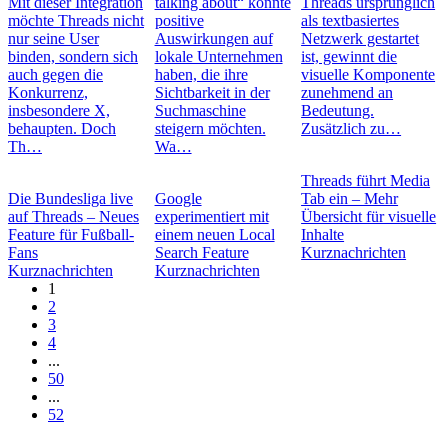
Mit dieser Integration
talking about“ könnte
Threads ursprünglich
möchte Threads nicht
positive
als textbasiertes
nur seine User
Auswirkungen auf
Netzwerk gestartet
binden, sondern sich
lokale Unternehmen
ist, gewinnt die
auch gegen die
haben, die ihre
visuelle Komponente
Konkurrenz,
Sichtbarkeit in der
zunehmend an
insbesondere X,
Suchmaschine
Bedeutung.
behaupten. Doch
steigern möchten.
Zusätzlich zu…
Th…
Wa…
Threads führt Media
Die Bundesliga live
Google
Tab ein – Mehr
auf Threads – Neues
experimentiert mit
Übersicht für visuelle
Feature für Fußball-
einem neuen Local
Inhalte
Fans
Search Feature
Kurznachrichten
Kurznachrichten
Kurznachrichten
1
2
3
4
...
50
...
52