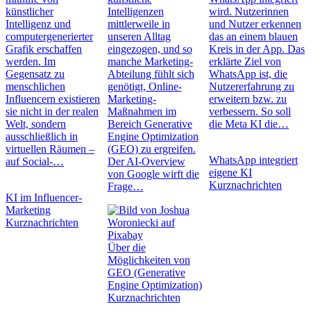
künstlicher
Intelligenzen
wird. Nutzerinnen
Intelligenz und
mittlerweile in
und Nutzer erkennen
computergenerierter
unseren Alltag
das an einem blauen
Grafik erschaffen
eingezogen, und so
Kreis in der App. Das
werden. Im
manche Marketing-
erklärte Ziel von
Gegensatz zu
Abteilung fühlt sich
WhatsApp ist, die
menschlichen
genötigt, Online-
Nutzererfahrung zu
Influencern existieren
Marketing-
erweitern bzw. zu
sie nicht in der realen
Maßnahmen im
verbessern. So soll
Welt, sondern
Bereich Generative
die Meta KI die…
ausschließlich in
Engine Optimization
virtuellen Räumen –
(GEO) zu ergreifen.
WhatsApp integriert
auf Social-…
Der AI-Overview
eigene KI
von Google wirft die
Kurznachrichten
Frage…
KI im Influencer-
Marketing
Kurznachrichten
Über die
Möglichkeiten von
GEO (Generative
Engine Optimization)
Kurznachrichten