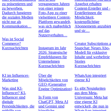
zu präsentieren und
vergangenen Jahren
Angebot erhalten
zu bewerben.
von einer reinen
Content-Ersteller und -
Dadurch fungieren
Foto-App zu einer
Erstellerinnen die
die sozialen Medien
vielseitigen Content-
Möglichkeit,
nicht nur als
Plattform gewandelt,
kostenpflichtige
Kommunikation…
was sich maßgeblich
Abonnements anzubiet
auf das
und sic…
Nutzerverhalten…
Was ist Social
Commerce?
Creator Subscriptions 
Kurznachrichten
Instagram im Jahr
Snapchat: Neues Abo-
2026: Strategische
Modell für exklusive
Empfehlungen für
Inhalte und werbefreie
Unternehmen
Stories
Kurznachrichten
Kurznachrichten
KI im Influencer-
Über die
WhatsApp integriert
Marketing
Möglichkeiten von
eigene KI
GEO (Generative
Was sind KI-
Es gibt Neuigkeiten
Engine Optimization)
Influencer? KI-
aus dem Meta-
Influencer sind
In Form von
Universum: Meta hat
digitale
ChatGPT, Meta AI
eine eigene KI
Persönlichkeiten, die
und Gemini sind
entwickelt, die nun in
mithilfe von
künstliche
WhatsApp integriert