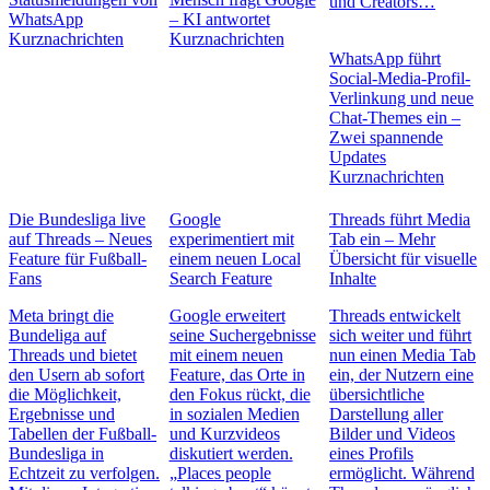
und Creators…
WhatsApp
– KI antwortet
Kurznachrichten
Kurznachrichten
WhatsApp führt
Social-Media-Profil-
Verlinkung und neue
Chat-Themes ein –
Zwei spannende
Updates
Kurznachrichten
Die Bundesliga live
Google
Threads führt Media
auf Threads – Neues
experimentiert mit
Tab ein – Mehr
Feature für Fußball-
einem neuen Local
Übersicht für visuelle
Fans
Search Feature
Inhalte
Meta bringt die
Google erweitert
Threads entwickelt
Bundeliga auf
seine Suchergebnisse
sich weiter und führt
Threads und bietet
mit einem neuen
nun einen Media Tab
den Usern ab sofort
Feature, das Orte in
ein, der Nutzern eine
die Möglichkeit,
den Fokus rückt, die
übersichtliche
Ergebnisse und
in sozialen Medien
Darstellung aller
Tabellen der Fußball-
und Kurzvideos
Bilder und Videos
Bundesliga in
diskutiert werden.
eines Profils
Echtzeit zu verfolgen.
„Places people
ermöglicht. Während