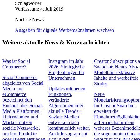
Schlagwörter:
Verfasst am: 4. Juli 2019
Nächste News
Ausgaben für digitale Werbemaßnahmen wachsen
Weitere aktuelle News & Kurznachrichten
Was ist Social
Instagram im Jahr
Creator Subscriptions 
Commerce?
2026: Strategische
Snapchat: Neues Abo-
Empfehlungen für
Modell für exklusive
Social Commerce,
Unternehmen
Inhalte und werbefreie
abgeleitet von Social
Stories
Media und
Updates mit neuen
eCommerce,
Funktionen,
Neue
bezeichnet den
veränderte
Monetarisierungsoptio
Einkauf über Social-
Algorithmen oder
für Creator Snap Inc.
Media-Plattformen.
aktuelle Trends –
erweitert die
Unternehmen und
Soziale Medien
Einnahmemöglichkeite
Marken nutzen
entwickeln sich
auf Snapchat um ein
soziale Netzwerke,
kontinuierlich weiter.
weiteres Bezahlmodell
um ihre Produkte
Auch Instagram hat
die sogenannten Creato
oder Dienstleistungen
sich in den
Subscriptions. Mit die