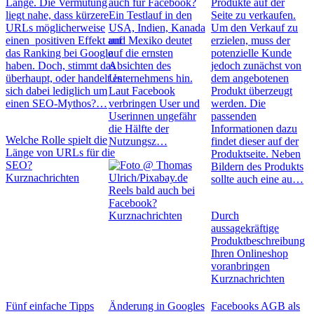
Länge. Die Vermutung
auch für Facebook?
Produkte auf der
liegt nahe, dass kürzere
Ein Testlauf in den
Seite zu verkaufen.
URLs möglicherweise
USA, Indien, Kanada
Um den Verkauf zu
einen positiven Effekt auf
und Mexiko deutet
erzielen, muss der
das Ranking bei Google
auf die ernsten
potenzielle Kunde
haben. Doch, stimmt das
Absichten des
jedoch zunächst von
überhaupt, oder handelt es
Unternehmens hin.
dem angebotenen
sich dabei lediglich um
Laut Facebook
Produkt überzeugt
einen SEO-Mythos?…
verbringen User und
werden. Die
Userinnen ungefähr
passenden
die Hälfte der
Informationen dazu
Welche Rolle spielt die
Nutzungsz…
findet dieser auf der
Länge von URLs für die
Produktseite. Neben
SEO?
Bildern des Produkts
Kurznachrichten
sollte auch eine au…
Reels bald auch bei
Facebook?
Kurznachrichten
Durch
aussagekräftige
Produktbeschreibung
Ihren Onlineshop
voranbringen
Kurznachrichten
Fünf einfache Tipps
Änderung in Googles
Facebooks AGB als