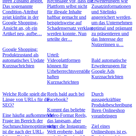
ihren Zustand angibt.
Rechtslage vor, dass die
Erweiterungen wie
Das sogenannte
Plattform selbst nicht
Zusatzinformationen
Condition-Attribut
für illegale Inhalte
und Sitelinks
zeigt künftig in der
haftbar gemacht und
angereichert werden,
Google Shopping-
beispielsweise auf
um das Unternehmen
Ansicht an, ob ein
Schadensersatz verklagt
optimal und prägnant
Artikel neu, aufbe…
werden konnte. Nun
zu präsentieren und
urteilte der…
das Interesse der
Nutzerinnen u…
Google Shopping:
Produktzustand als
Urteil:
automatisches Update
Videoplattformen
Bald automatische
Kurznachrichten
können für
Erweiterungen für
Urheberrechtsverstöße
Google Ads
haften
Kurznachrichten
Kurznachrichten
Welche Rolle spielt die
Reels bald auch bei
Durch
Länge von URLs für die
Facebook?
aussagekräftige
SEO?
Produktbeschreibung
Kommt das beliebte
Ihren Onlineshop
Eine häufig aufkommende
Video-Format Reels,
voranbringen
Frage im Bereich der
das langsam, aber
Suchmaschinenoptimierung
sicher die Instagram-
Ziel eines
ist die nach der URL-
Welt eroberte, bald
Onlineshops ist es,