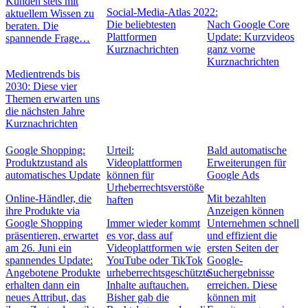
Kunden stets mit
Social-Media-Atlas 2022:
aktuellem Wissen zu
Die beliebtesten
Nach Google Core
beraten. Die
Plattformen
Update: Kurzvideos
spannende Frage…
Kurznachrichten
ganz vorne
Kurznachrichten
Medientrends bis
2030: Diese vier
Themen erwarten uns
die nächsten Jahre
Kurznachrichten
Google Shopping:
Urteil:
Bald automatische
Produktzustand als
Videoplattformen
Erweiterungen für
automatisches Update
können für
Google Ads
Urheberrechtsverstöße
Online-Händler, die
Mit bezahlten
haften
ihre Produkte via
Anzeigen können
Google Shopping
Immer wieder kommt
Unternehmen schnell
präsentieren, erwartet
es vor, dass auf
und effizient die
am 26. Juni ein
Videoplattformen wie
ersten Seiten der
spannendes Update:
YouTube oder TikTok
Google-
Angebotene Produkte
urheberrechtsgeschützte
Suchergebnisse
erhalten dann ein
Inhalte auftauchen.
erreichen. Diese
neues Attribut, das
Bisher gab die
können mit