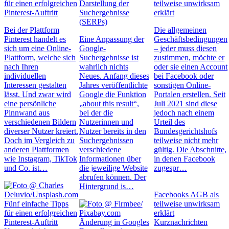
für einen erfolgreichen
Darstellung der
teilweise unwirksam
Pinterest-Auftritt
Suchergebnisse
erklärt
(SERPs)
Bei der Plattform
Die allgemeinen
Pinterest handelt es
Eine Anpassung der
Geschäftsbedingungen
sich um eine Online-
Google-
– jeder muss diesen
Plattform, welche sich
Suchergebnisse ist
zustimmen, möchte er
nach Ihren
wahrlich nichts
oder sie einen Account
individuellen
Neues. Anfang dieses
bei Facebook oder
Interessen gestalten
Jahres veröffentlichte
sonstigen Online-
lässt. Und zwar wird
Google die Funktion
Portalen erstellen. Seit
eine persönliche
„about this result“,
Juli 2021 sind diese
Pinnwand aus
bei der die
jedoch nach einem
verschiedenen Bildern
Nutzerinnen und
Urteil des
diverser Nutzer kreiert.
Nutzer bereits in den
Bundesgerichtshofs
Doch im Vergleich zu
Suchergebnissen
teilweise nicht mehr
anderen Plattformen
verschiedene
gültig. Die Abschnitte,
wie Instagram, TikTok
Informationen über
in denen Facebook
und Co. ist…
die jeweilige Website
zugespr…
abrufen können. Der
Hintergrund is…
Facebooks AGB als
Fünf einfache Tipps
teilweise unwirksam
für einen erfolgreichen
erklärt
Pinterest-Auftritt
Änderung in Googles
Kurznachrichten