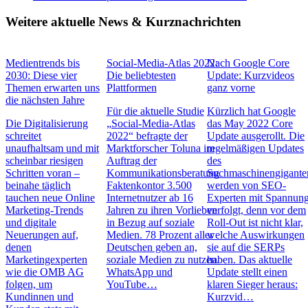
Weitere aktuelle News & Kurznachrichten
Medientrends bis
Social-Media-Atlas 2022:
Nach Google Core
2030: Diese vier
Die beliebtesten
Update: Kurzvideos
Themen erwarten uns
Plattformen
ganz vorne
die nächsten Jahre
Für die aktuelle Studie
Kürzlich hat Google
Die Digitalisierung
„Social-Media-Atlas
das May 2022 Core
schreitet
2022“ befragte der
Update ausgerollt. Die
unaufhaltsam und mit
Marktforscher Toluna im
regelmäßigen Updates
scheinbar riesigen
Auftrag der
des
Schritten voran –
Kommunikationsberatung
Suchmaschinengigante
beinahe täglich
Faktenkontor 3.500
werden von SEO-
tauchen neue Online
Internetnutzer ab 16
Experten mit Spannun
Marketing-Trends
Jahren zu ihren Vorlieben
verfolgt, denn vor dem
und digitale
in Bezug auf soziale
Roll-Out ist nicht klar,
Neuerungen auf,
Medien. 78 Prozent aller
welche Auswirkungen
denen
Deutschen geben an,
sie auf die SERPs
Marketingexperten
soziale Medien zu nutzen.
haben. Das aktuelle
wie die OMB AG
WhatsApp und
Update stellt einen
folgen, um
YouTube…
klaren Sieger heraus:
Kundinnen und
Kurzvid…