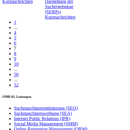
Kurznachrichten
Darstellung der
Suchergebnisse
(SERPs)
Kurznachrichten
1
...
4
5
6
7
8
9
10
...
50
...
52
OMB AG Leistungen
Suchmaschinenoptimierung (SEO)
Suchmaschinenwerbung (SEA)
Internet Public Relations (IPR)
Social Media Management (SMM)
Online Reputation Management (ORM)