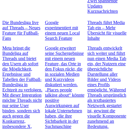
Zwei spannende
Updates
Kurznachrichten
Die Bundesliga live
Google
Threads führt Media
auf Threads – Neues
experimentiert mit
Tab ein – Mehr
Feature für Fußball-
einem neuen Local
Übersicht für visuelle
Fans
Search Feature
Inhalte
Meta bringt die
Google erweitert
Threads entwickelt
Bundeliga auf
seine Suchergebnisse
sich weiter und führt
Threads und bietet
mit einem neuen
nun einen Media Tab
den Usern ab sofort
Feature, das Orte in
ein, der Nutzern eine
die Möglichkeit,
den Fokus rückt, die
übersichtliche
Ergebnisse und
in sozialen Medien
Darstellung aller
Tabellen der Fußball-
und Kurzvideos
Bilder und Videos
Bundesliga in
diskutiert werden.
eines Profils
Echtzeit zu verfolgen.
„Places people
ermöglicht. Während
Mit dieser Integration
talking about“ könnte
Threads ursprünglich
möchte Threads nicht
positive
als textbasiertes
nur seine User
Auswirkungen auf
Netzwerk gestartet
binden, sondern sich
lokale Unternehmen
ist, gewinnt die
auch gegen die
haben, die ihre
visuelle Komponente
Konkurrenz,
Sichtbarkeit in der
zunehmend an
insbesondere X,
Suchmaschine
Bedeutung.