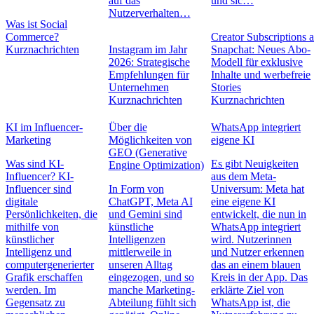
auf das
und sic…
Nutzerverhalten…
Was ist Social
Commerce?
Creator Subscriptions 
Kurznachrichten
Instagram im Jahr
Snapchat: Neues Abo-
2026: Strategische
Modell für exklusive
Empfehlungen für
Inhalte und werbefreie
Unternehmen
Stories
Kurznachrichten
Kurznachrichten
KI im Influencer-
Über die
WhatsApp integriert
Marketing
Möglichkeiten von
eigene KI
GEO (Generative
Was sind KI-
Es gibt Neuigkeiten
Engine Optimization)
Influencer? KI-
aus dem Meta-
Influencer sind
In Form von
Universum: Meta hat
digitale
ChatGPT, Meta AI
eine eigene KI
Persönlichkeiten, die
und Gemini sind
entwickelt, die nun in
mithilfe von
künstliche
WhatsApp integriert
künstlicher
Intelligenzen
wird. Nutzerinnen
Intelligenz und
mittlerweile in
und Nutzer erkennen
computergenerierter
unseren Alltag
das an einem blauen
Grafik erschaffen
eingezogen, und so
Kreis in der App. Das
werden. Im
manche Marketing-
erklärte Ziel von
Gegensatz zu
Abteilung fühlt sich
WhatsApp ist, die