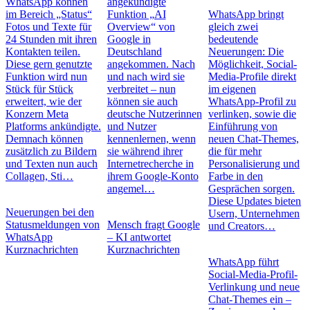
WhatsApp können
angekündigte
im Bereich „Status“
Funktion „AI
WhatsApp bringt
Fotos und Texte für
Overview“ von
gleich zwei
24 Stunden mit ihren
Google in
bedeutende
Kontakten teilen.
Deutschland
Neuerungen: Die
Diese gern genutzte
angekommen. Nach
Möglichkeit, Social-
Funktion wird nun
und nach wird sie
Media-Profile direkt
Stück für Stück
verbreitet – nun
im eigenen
erweitert, wie der
können sie auch
WhatsApp-Profil zu
Konzern Meta
deutsche Nutzerinnen
verlinken, sowie die
Platforms ankündigte.
und Nutzer
Einführung von
Demnach können
kennenlernen, wenn
neuen Chat-Themes,
zusätzlich zu Bildern
sie während ihrer
die für mehr
und Texten nun auch
Internetrecherche in
Personalisierung und
Collagen, Sti…
ihrem Google-Konto
Farbe in den
angemel…
Gesprächen sorgen.
Diese Updates bieten
Neuerungen bei den
Usern, Unternehmen
Statusmeldungen von
Mensch fragt Google
und Creators…
WhatsApp
– KI antwortet
Kurznachrichten
Kurznachrichten
WhatsApp führt
Social-Media-Profil-
Verlinkung und neue
Chat-Themes ein –