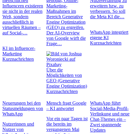
menschlichen
genötigt, Online-
Nutzererfahrung zu
Influencern existieren
Marketing-
erweitern bzw. zu
sie nicht in der realen
Maßnahmen im
verbessern. So soll
Welt, sondern
Bereich Generative
die Meta KI die…
ausschließlich in
Engine Optimization
virtuellen Räumen –
(GEO) zu ergreifen.
WhatsApp integriert
auf Social-…
Der AI-Overview
eigene KI
von Google wirft die
Kurznachrichten
Frage…
KI im Influencer-
Marketing
Kurznachrichten
Über die
Möglichkeiten von
GEO (Generative
Engine Optimization)
Kurznachrichten
Neuerungen bei den
Mensch fragt Google
WhatsApp führt
Statusmeldungen von
– KI antwortet
Social-Media-Profil-
WhatsApp
Verlinkung und neue
Vor ein paar Tagen ist
Chat-Themes ein –
Nutzerinnen und
die bereits im
Zwei spannende
Nutzer von
vergangenen Mai
Updates