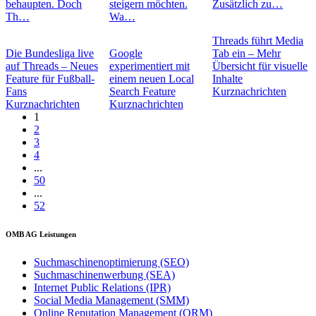
behaupten. Doch
steigern möchten.
Zusätzlich zu…
Th…
Wa…
Threads führt Media
Die Bundesliga live
Google
Tab ein – Mehr
auf Threads – Neues
experimentiert mit
Übersicht für visuelle
Feature für Fußball-
einem neuen Local
Inhalte
Fans
Search Feature
Kurznachrichten
Kurznachrichten
Kurznachrichten
1
2
3
4
...
50
...
52
OMB AG Leistungen
Suchmaschinenoptimierung (SEO)
Suchmaschinenwerbung (SEA)
Internet Public Relations (IPR)
Social Media Management (SMM)
Online Reputation Management (ORM)