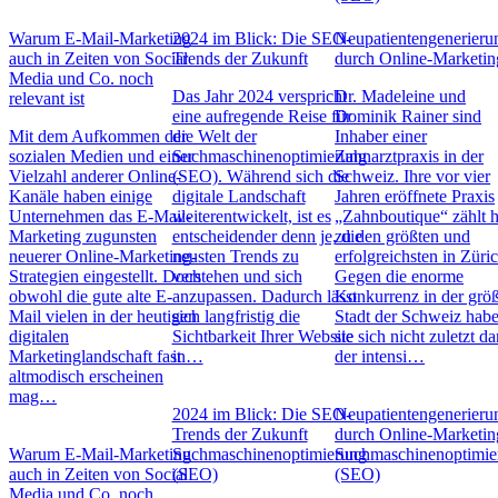
Warum E-Mail-Marketing
2024 im Blick: Die SEO-
Neupatientengenerieru
auch in Zeiten von Social
Trends der Zukunft
durch Online-Marketin
Media und Co. noch
Das Jahr 2024 verspricht
Dr. Madeleine und
relevant ist
eine aufregende Reise für
Dominik Rainer sind
Mit dem Aufkommen der
die Welt der
Inhaber einer
sozialen Medien und einer
Suchmaschinenoptimierung
Zahnarztpraxis in der
Vielzahl anderer Online-
(SEO). Während sich die
Schweiz. Ihre vor vier
Kanäle haben einige
digitale Landschaft
Jahren eröffnete Praxis
Unternehmen das E-Mail-
weiterentwickelt, ist es
„Zahnboutique“ zählt 
Marketing zugunsten
entscheidender denn je, die
zu den größten und
neuerer Online-Marketing-
neusten Trends zu
erfolgreichsten in Züric
Strategien eingestellt. Doch
verstehen und sich
Gegen die enorme
obwohl die gute alte E-
anzupassen. Dadurch lässt
Konkurrenz in der grö
Mail vielen in der heutigen
sich langfristig die
Stadt der Schweiz hab
digitalen
Sichtbarkeit Ihrer Website
sie sich nicht zuletzt d
Marketinglandschaft fast
in…
der intensi…
altmodisch erscheinen
mag…
2024 im Blick: Die SEO-
Neupatientengenerieru
Trends der Zukunft
durch Online-Marketin
Warum E-Mail-Marketing
Suchmaschinenoptimierung
Suchmaschinenoptimie
auch in Zeiten von Social
(SEO)
(SEO)
Media und Co. noch