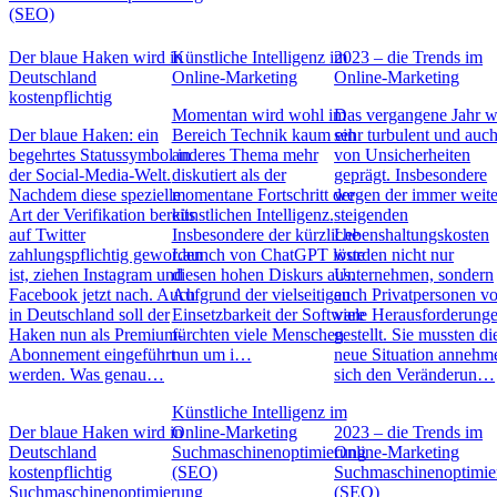
(SEO)
Der blaue Haken wird in
Künstliche Intelligenz im
2023 – die Trends im
Deutschland
Online-Marketing
Online-Marketing
kostenpflichtig
Momentan wird wohl im
Das vergangene Jahr w
Der blaue Haken: ein
Bereich Technik kaum ein
sehr turbulent und auc
begehrtes Statussymbol in
anderes Thema mehr
von Unsicherheiten
der Social-Media-Welt.
diskutiert als der
geprägt. Insbesondere
Nachdem diese spezielle
momentane Fortschritt der
wegen der immer weite
Art der Verifikation bereits
künstlichen Intelligenz.
steigenden
auf Twitter
Insbesondere der kürzliche
Lebenshaltungskosten
zahlungspflichtig geworden
Launch von ChatGPT löste
wurden nicht nur
ist, ziehen Instagram und
diesen hohen Diskurs aus.
Unternehmen, sondern
Facebook jetzt nach. Auch
Aufgrund der vielseitigen
auch Privatpersonen vo
in Deutschland soll der
Einsetzbarkeit der Software
viele Herausforderung
Haken nun als Premium-
fürchten viele Menschen
gestellt. Sie mussten di
Abonnement eingeführt
nun um i…
neue Situation annehm
werden. Was genau…
sich den Veränderun…
Künstliche Intelligenz im
Der blaue Haken wird in
Online-Marketing
2023 – die Trends im
Deutschland
Suchmaschinenoptimierung
Online-Marketing
kostenpflichtig
(SEO)
Suchmaschinenoptimie
Suchmaschinenoptimierung
(SEO)