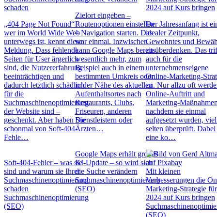
schaden
2024 auf Kurs bringen
Zielort eingeben –
„404 Page Not Found“ –
Routenoptionen einstellen
Der Jahresanfang ist ei
wer im World Wide Web
– Navigation starten. Das
idealer Zeitpunkt,
unterwegs ist, kennt diese
war einmal. Inzwischen
Gewohntes und Bewäh
Meldung. Dass fehlende
kann Google Maps bereits
zu überdenken. Das trif
Seiten für User ärgerlich
wesentlich mehr, zum
auch für die
sind, die Nutzererfahrung
Beispiel auch in einem
unternehmenseigene
beeinträchtigen und
bestimmten Umkreis oder
Online-Marketing-Strat
dadurch letztlich schädlich
in der Nähe des aktuellen
zu. Nur allzu oft werd
für die
Aufenthaltsortes nach
Online-Auftritt und
Suchmaschinenoptimierung
Restaurants, Clubs,
Marketing-Maßnahmen
der Website sind –
Friseuren, anderen
nachdem sie einmal
geschenkt. Aber haben Sie
Dienstleistern oder
aufgesetzt wurden, viel
schonmal von Soft-404-
Ärzten…
selten überprüft. Dabei 
Fehle…
eine ko…
Google Maps erhält großes
Soft-404-Fehler – was sie
KI-Update – so wird sich
sind und warum sie Ihrer
die Suche verändern
Mit kleinen
Suchmaschinenoptimierung
Suchmaschinenoptimierung
Verbesserungen die On
schaden
(SEO)
Marketing-Strategie fü
Suchmaschinenoptimierung
2024 auf Kurs bringen
(SEO)
Suchmaschinenoptimie
(SEO)