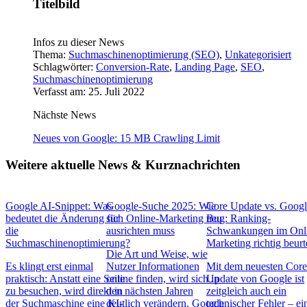
Titelbild
Infos zu dieser News
Thema:
Suchmaschinenoptimierung (SEO)
,
Unkategorisiert
Schlagwörter:
Conversion-Rate
,
Landing Page
,
SEO
,
Suchmaschinenoptimierung
Verfasst am: 25. Juli 2022
Nächste News
Neues von Google: 15 MB Crawling Limit
Weitere aktuelle News & Kurznachrichten
Google AI-Snippet: Was
Google-Suche 2025: Wie
Core Update vs. Goog
bedeutet die Änderung für
sich Online-Marketing neu
Bug: Ranking-
die
ausrichten muss
Schwankungen im Onl
Suchmaschinenoptimierung?
Marketing richtig beurt
Die Art und Weise, wie
Es klingt erst einmal
Nutzer Informationen
Mit dem neuesten Cor
praktisch: Anstatt eine Seite
online finden, wird sich in
Update von Google ist
zu besuchen, wird direkt in
den nächsten Jahren
zeitgleich auch ein
der Suchmaschine eine KI-
deutlich verändern. Google
technischer Fehler – ei