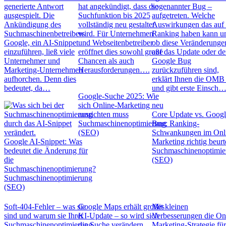
generierte Antwort
hat angekündigt, dass die
sogenannter Bug –
ausgespielt. Die
Suchfunktion bis 2025
aufgetreten. Welche
Ankündigung des
vollständig neu gestaltet
Auswirkungen das auf 
Suchmaschinenbetreibers
wird. Für Unternehmen
Ranking haben kann u
Google, ein AI-Snippet
und Webseitenbetreiber
ob diese Veränderunge
einzuführen, ließ viele
eröffnet dies sowohl große
auf das Update oder d
Unternehmer und
Chancen als auch
Google Bug
Marketing-Unternehmen
Herausforderungen….
zurückzuführen sind,
aufhorchen. Denn dies
erklärt Ihnen die OM
bedeutet, da…
und gibt erste Einsch
Google-Suche 2025: Wie
sich Online-Marketing neu
ausrichten muss
Core Update vs. Goog
Suchmaschinenoptimierung
Bug: Ranking-
(SEO)
Schwankungen im Onl
Google AI-Snippet: Was
Marketing richtig beurt
bedeutet die Änderung für
Suchmaschinenoptimie
die
(SEO)
Suchmaschinenoptimierung?
Suchmaschinenoptimierung
(SEO)
Soft-404-Fehler – was sie
Google Maps erhält großes
Mit kleinen
sind und warum sie Ihrer
KI-Update – so wird sich
Verbesserungen die On
Suchmaschinenoptimierung
die Suche verändern
Marketing-Strategie fü