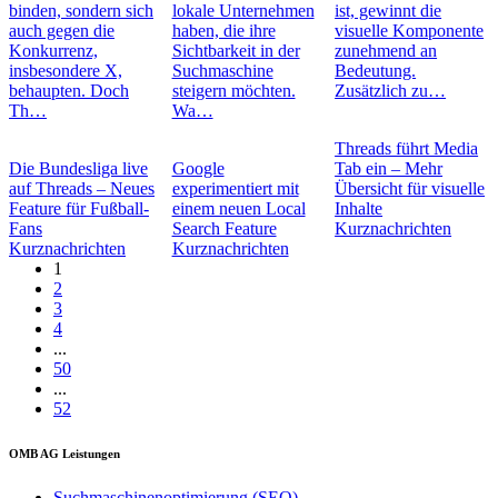
binden, sondern sich
lokale Unternehmen
ist, gewinnt die
auch gegen die
haben, die ihre
visuelle Komponente
Konkurrenz,
Sichtbarkeit in der
zunehmend an
insbesondere X,
Suchmaschine
Bedeutung.
behaupten. Doch
steigern möchten.
Zusätzlich zu…
Th…
Wa…
Threads führt Media
Die Bundesliga live
Google
Tab ein – Mehr
auf Threads – Neues
experimentiert mit
Übersicht für visuelle
Feature für Fußball-
einem neuen Local
Inhalte
Fans
Search Feature
Kurznachrichten
Kurznachrichten
Kurznachrichten
1
2
3
4
...
50
...
52
OMB AG Leistungen
Suchmaschinenoptimierung (SEO)