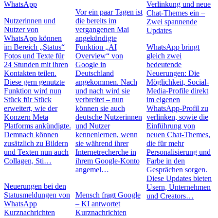
WhatsApp
Verlinkung und neue
Vor ein paar Tagen ist
Chat-Themes ein –
Nutzerinnen und
die bereits im
Zwei spannende
Nutzer von
vergangenen Mai
Updates
WhatsApp können
angekündigte
im Bereich „Status“
Funktion „AI
WhatsApp bringt
Fotos und Texte für
Overview“ von
gleich zwei
24 Stunden mit ihren
Google in
bedeutende
Kontakten teilen.
Deutschland
Neuerungen: Die
Diese gern genutzte
angekommen. Nach
Möglichkeit, Social-
Funktion wird nun
und nach wird sie
Media-Profile direkt
Stück für Stück
verbreitet – nun
im eigenen
erweitert, wie der
können sie auch
WhatsApp-Profil zu
Konzern Meta
deutsche Nutzerinnen
verlinken, sowie die
Platforms ankündigte.
und Nutzer
Einführung von
Demnach können
kennenlernen, wenn
neuen Chat-Themes,
zusätzlich zu Bildern
sie während ihrer
die für mehr
und Texten nun auch
Internetrecherche in
Personalisierung und
Collagen, Sti…
ihrem Google-Konto
Farbe in den
angemel…
Gesprächen sorgen.
Diese Updates bieten
Neuerungen bei den
Usern, Unternehmen
Statusmeldungen von
Mensch fragt Google
und Creators…
WhatsApp
– KI antwortet
Kurznachrichten
Kurznachrichten