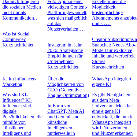
Dadurch fungieren
Foto-App zu einer
Erstellerinnen die
die sozialen Medien
vielseitigen Content-
Möglichkeit,
nicht nur als
Plattform gewandelt,
kostenpflichtige
Kommunikation…
was sich maßgeblich
Abonnements anzubiet
auf das
und sic…
Nutzerverhalten…
Was ist Social
Commerce?
Creator Subscriptions 
Kurznachrichten
Instagram im Jahr
Snapchat: Neues Abo-
2026: Strategische
Modell für exklusive
Empfehlungen für
Inhalte und werbefreie
Unternehmen
Stories
Kurznachrichten
Kurznachrichten
KI im Influencer-
Über die
WhatsApp integriert
Marketing
Möglichkeiten von
eigene KI
GEO (Generative
Was sind KI-
Es gibt Neuigkeiten
Engine Optimization)
Influencer? KI-
aus dem Meta-
Influencer sind
In Form von
Universum: Meta hat
digitale
ChatGPT, Meta AI
eine eigene KI
Persönlichkeiten, die
und Gemini sind
entwickelt, die nun in
mithilfe von
künstliche
WhatsApp integriert
künstlicher
Intelligenzen
wird. Nutzerinnen
Intelligenz und
mittlerweile in
und Nutzer erkennen