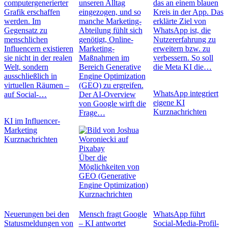
computergenerierter
unseren Alltag
das an einem blauen
Grafik erschaffen
eingezogen, und so
Kreis in der App. Das
werden. Im
manche Marketing-
erklärte Ziel von
Gegensatz zu
Abteilung fühlt sich
WhatsApp ist, die
menschlichen
genötigt, Online-
Nutzererfahrung zu
Influencern existieren
Marketing-
erweitern bzw. zu
sie nicht in der realen
Maßnahmen im
verbessern. So soll
Welt, sondern
Bereich Generative
die Meta KI die…
ausschließlich in
Engine Optimization
virtuellen Räumen –
(GEO) zu ergreifen.
WhatsApp integriert
auf Social-…
Der AI-Overview
eigene KI
von Google wirft die
Kurznachrichten
Frage…
KI im Influencer-
Marketing
Kurznachrichten
Über die
Möglichkeiten von
GEO (Generative
Engine Optimization)
Kurznachrichten
Neuerungen bei den
Mensch fragt Google
WhatsApp führt
Statusmeldungen von
– KI antwortet
Social-Media-Profil-