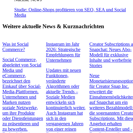
Studie: Online-Shops profitieren von SEO, SEA und Social
Media
Weitere aktuelle News & Kurznachrichten
Was ist Social
Instagram im Jahr
Creator Subscriptions 
Commerce?
2026: Strategische
Snapchat: Neues Abo-
Empfehlungen für
Modell für exklusive
Social Commerce,
Unternehmen
Inhalte und werbefreie
abgeleitet von Social
Stories
Media und
Updates mit neuen
eCommerce,
Funktionen,
Neue
bezeichnet den
veränderte
Monetarisierungsoptio
Einkauf über Social-
Algorithmen oder
für Creator Snap Inc.
Media-Plattformen.
aktuelle Trends –
erweitert die
Unternehmen und
Soziale Medien
Einnahmemöglichkeite
Marken nutzen
entwickeln sich
auf Snapchat um ein
soziale Netzwerke,
kontinuierlich weiter.
weiteres Bezahlmodell
um ihre Produkte
Auch Instagram hat
die sogenannten Creato
oder Dienstleistungen
sich in den
Subscriptions. Mit die
zu präsentieren und
vergangenen Jahren
Angebot erhalten
zu bewerben.
von einer reinen
Content-Ersteller und -