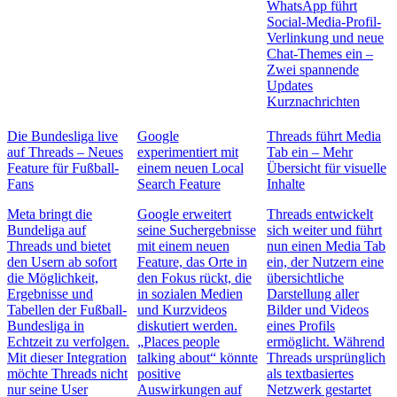
WhatsApp führt
Social-Media-Profil-
Verlinkung und neue
Chat-Themes ein –
Zwei spannende
Updates
Kurznachrichten
Die Bundesliga live
Google
Threads führt Media
auf Threads – Neues
experimentiert mit
Tab ein – Mehr
Feature für Fußball-
einem neuen Local
Übersicht für visuelle
Fans
Search Feature
Inhalte
Meta bringt die
Google erweitert
Threads entwickelt
Bundeliga auf
seine Suchergebnisse
sich weiter und führt
Threads und bietet
mit einem neuen
nun einen Media Tab
den Usern ab sofort
Feature, das Orte in
ein, der Nutzern eine
die Möglichkeit,
den Fokus rückt, die
übersichtliche
Ergebnisse und
in sozialen Medien
Darstellung aller
Tabellen der Fußball-
und Kurzvideos
Bilder und Videos
Bundesliga in
diskutiert werden.
eines Profils
Echtzeit zu verfolgen.
„Places people
ermöglicht. Während
Mit dieser Integration
talking about“ könnte
Threads ursprünglich
möchte Threads nicht
positive
als textbasiertes
nur seine User
Auswirkungen auf
Netzwerk gestartet