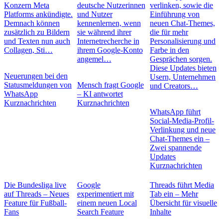
Konzern Meta
deutsche Nutzerinnen
verlinken, sowie die
Platforms ankündigte.
und Nutzer
Einführung von
Demnach können
kennenlernen, wenn
neuen Chat-Themes,
zusätzlich zu Bildern
sie während ihrer
die für mehr
und Texten nun auch
Internetrecherche in
Personalisierung und
Collagen, Sti…
ihrem Google-Konto
Farbe in den
angemel…
Gesprächen sorgen.
Diese Updates bieten
Neuerungen bei den
Usern, Unternehmen
Statusmeldungen von
Mensch fragt Google
und Creators…
WhatsApp
– KI antwortet
Kurznachrichten
Kurznachrichten
WhatsApp führt
Social-Media-Profil-
Verlinkung und neue
Chat-Themes ein –
Zwei spannende
Updates
Kurznachrichten
Die Bundesliga live
Google
Threads führt Media
auf Threads – Neues
experimentiert mit
Tab ein – Mehr
Feature für Fußball-
einem neuen Local
Übersicht für visuelle
Fans
Search Feature
Inhalte