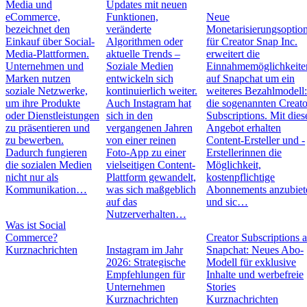
Media und
Updates mit neuen
eCommerce,
Funktionen,
Neue
bezeichnet den
veränderte
Monetarisierungsoptio
Einkauf über Social-
Algorithmen oder
für Creator Snap Inc.
Media-Plattformen.
aktuelle Trends –
erweitert die
Unternehmen und
Soziale Medien
Einnahmemöglichkeite
Marken nutzen
entwickeln sich
auf Snapchat um ein
soziale Netzwerke,
kontinuierlich weiter.
weiteres Bezahlmodell
um ihre Produkte
Auch Instagram hat
die sogenannten Creato
oder Dienstleistungen
sich in den
Subscriptions. Mit die
zu präsentieren und
vergangenen Jahren
Angebot erhalten
zu bewerben.
von einer reinen
Content-Ersteller und -
Dadurch fungieren
Foto-App zu einer
Erstellerinnen die
die sozialen Medien
vielseitigen Content-
Möglichkeit,
nicht nur als
Plattform gewandelt,
kostenpflichtige
Kommunikation…
was sich maßgeblich
Abonnements anzubiet
auf das
und sic…
Nutzerverhalten…
Was ist Social
Commerce?
Creator Subscriptions 
Kurznachrichten
Instagram im Jahr
Snapchat: Neues Abo-
2026: Strategische
Modell für exklusive
Empfehlungen für
Inhalte und werbefreie
Unternehmen
Stories
Kurznachrichten
Kurznachrichten