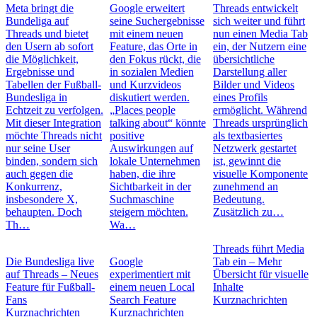
Meta bringt die
Google erweitert
Threads entwickelt
Bundeliga auf
seine Suchergebnisse
sich weiter und führt
Threads und bietet
mit einem neuen
nun einen Media Tab
den Usern ab sofort
Feature, das Orte in
ein, der Nutzern eine
die Möglichkeit,
den Fokus rückt, die
übersichtliche
Ergebnisse und
in sozialen Medien
Darstellung aller
Tabellen der Fußball-
und Kurzvideos
Bilder und Videos
Bundesliga in
diskutiert werden.
eines Profils
Echtzeit zu verfolgen.
„Places people
ermöglicht. Während
Mit dieser Integration
talking about“ könnte
Threads ursprünglich
möchte Threads nicht
positive
als textbasiertes
nur seine User
Auswirkungen auf
Netzwerk gestartet
binden, sondern sich
lokale Unternehmen
ist, gewinnt die
auch gegen die
haben, die ihre
visuelle Komponente
Konkurrenz,
Sichtbarkeit in der
zunehmend an
insbesondere X,
Suchmaschine
Bedeutung.
behaupten. Doch
steigern möchten.
Zusätzlich zu…
Th…
Wa…
Threads führt Media
Die Bundesliga live
Google
Tab ein – Mehr
auf Threads – Neues
experimentiert mit
Übersicht für visuelle
Feature für Fußball-
einem neuen Local
Inhalte
Fans
Search Feature
Kurznachrichten
Kurznachrichten
Kurznachrichten