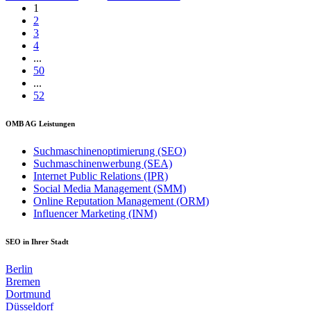
1
2
3
4
...
50
...
52
OMB AG Leistungen
Suchmaschinenoptimierung (SEO)
Suchmaschinenwerbung (SEA)
Internet Public Relations (IPR)
Social Media Management (SMM)
Online Reputation Management (ORM)
Influencer Marketing (INM)
SEO in Ihrer Stadt
Berlin
Bremen
Dortmund
Düsseldorf