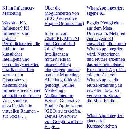
KI im Influencer-
Über die
WhatsApp integriert
Marketing
Möglichkeiten von
eigene KI
GEO (Generative
Was sind KI-
Es gibt Neuigkeiten
Engine Optimization)
Influencer? KI-
aus dem Meta-
Influencer sind
In Form von
Universum: Meta hat
digitale
ChatGPT, Meta AI
eine eigene KI
Persönlichkeiten, die
und Gemini sind
entwickelt, die nun in
mithilfe von
künstliche
WhatsApp integriert
künstlicher
Intelligenzen
wird. Nutzerinnen
Intelligenz und
mittlerweile in
und Nutzer erkennen
computergenerierter
unseren Alltag
das an einem blauen
Grafik erschaffen
eingezogen, und so
Kreis in der App. Das
werden. Im
manche Marketing-
erklärte Ziel von
Gegensatz zu
Abteilung fühlt sich
WhatsApp ist, die
menschlichen
genötigt, Online-
Nutzererfahrung zu
Influencern existieren
Marketing-
erweitern bzw. zu
sie nicht in der realen
Maßnahmen im
verbessern. So soll
Welt, sondern
Bereich Generative
die Meta KI die…
ausschließlich in
Engine Optimization
virtuellen Räumen –
(GEO) zu ergreifen.
WhatsApp integriert
auf Social-…
Der AI-Overview
eigene KI
von Google wirft die
Kurznachrichten
Frage…