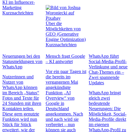
KI im Influencer-
Marketing
Kurznachrichten
Über die
Möglichkeiten von
GEO (Generative
Engine Optimization)
Kurznachrichten
Neuerungen bei den
Mensch fragt Google
WhatsApp führt
Statusmeldungen von
– KI antwortet
Social-Media-Profil-
WhatsApp
Verlinkung und neue
Vor ein paar Tagen ist
Chat-Themes ein –
Nutzerinnen und
die bereits im
Zwei spannende
Nutzer von
vergangenen Mai
Updates
WhatsApp können
angekündigte
im Bereich „Status“
Funktion „AI
WhatsApp bringt
Fotos und Texte für
Overview“ von
gleich zwei
24 Stunden mit ihren
Google in
bedeutende
Kontakten teilen.
Deutschland
Neuerungen: Die
Diese gern genutzte
angekommen. Nach
Möglichkeit, Social-
Funktion wird nun
und nach wird sie
Media-Profile direkt
Stück für Stück
verbreitet – nun
im eigenen
erweitert, wie der
können sie auch
WhatsApp-Profil zu