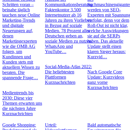
Schritten voran –
Kommunikationsberatung
Suchmaschinengigante
beinahe täglich
Faktenkontor 3.500
werden von SEO-
tauchen neue Online
Internetnutzer ab 16
Experten mit Spannun
Marketing-Trends
Jahren zu ihren Vorlieben
verfolgt, denn vor dem
und digitale
in Bezug auf soziale
Roll-Out ist nicht klar,
Neuerungen auf,
Medien. 78 Prozent aller
welche Auswirkungen
denen
Deutschen geben an,
sie auf die SERPs
Marketingexperten
soziale Medien zu nutzen.
haben. Das aktuelle
wie die OMB AG
WhatsApp und
Update stellt einen
folgen, um
YouTube…
klaren Sieger heraus:
Kundinnen und
Kurzvid…
Kunden stets mit
Social-Media-Atlas 2022:
aktuellem Wissen zu
Die beliebtesten
Nach Google Core
beraten. Die
Plattformen
Update: Kurzvideos
spannende Frage…
Kurznachrichten
ganz vorne
Kurznachrichten
Medientrends bis
2030: Diese vier
Themen erwarten uns
die nächsten Jahre
Kurznachrichten
Google Shopping:
Urteil:
Bald automatische