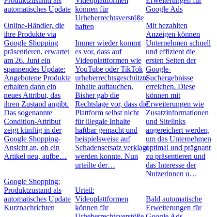
Produktzustand als
Videoplattformen
Erweiterungen für
automatisches Update
können für
Google Ads
Urheberrechtsverstöße
Online-Händler, die
Mit bezahlten
haften
ihre Produkte via
Anzeigen können
Google Shopping
Immer wieder kommt
Unternehmen schnell
präsentieren, erwartet
es vor, dass auf
und effizient die
am 26. Juni ein
Videoplattformen wie
ersten Seiten der
spannendes Update:
YouTube oder TikTok
Google-
Angebotene Produkte
urheberrechtsgeschützte
Suchergebnisse
erhalten dann ein
Inhalte auftauchen.
erreichen. Diese
neues Attribut, das
Bisher gab die
können mit
ihren Zustand angibt.
Rechtslage vor, dass die
Erweiterungen wie
Das sogenannte
Plattform selbst nicht
Zusatzinformationen
Condition-Attribut
für illegale Inhalte
und Sitelinks
zeigt künftig in der
haftbar gemacht und
angereichert werden,
Google Shopping-
beispielsweise auf
um das Unternehmen
Ansicht an, ob ein
Schadensersatz verklagt
optimal und prägnant
Artikel neu, aufbe…
werden konnte. Nun
zu präsentieren und
urteilte der…
das Interesse der
Nutzerinnen u…
Google Shopping:
Produktzustand als
Urteil:
automatisches Update
Videoplattformen
Bald automatische
Kurznachrichten
können für
Erweiterungen für
Urheberrechtsverstöße
Google Ads