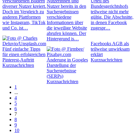
verschiedenen Bildern
Nutzerinnen und
Urteil des
diverser Nutzer kreiert.
Nutzer bereits in den
Bundesgerichtshofs
Doch im Vergleich zu
Suchergebnissen
teilweise nicht mehr
anderen Plattformen
verschiedene
gültig. Die Abschnitte,
wie Instagram, TikTok
Informationen über
in denen Facebook
und Co. ist…
die jeweilige Website
zugespr…
abrufen können. Der
Hintergrund is…
Facebooks AGB als
Fünf einfache Tipps
teilweise unwirksam
für einen erfolgreichen
erklärt
Pinterest-Auftritt
Änderung in Googles
Kurznachrichten
Kurznachrichten
Darstellung der
Suchergebnisse
(SERPs)
Kurznachrichten
1
...
4
5
6
7
8
9
10