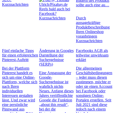
Bildern des Produkts
Kurznachrichten
sollte auch eine au…
Reels bald auch bei
Facebook?
Kurznachrichten
Durch
aussagekräftige
Produktbeschreibung
Ihren Onlineshop
voranbringen
Kurznachrichten
Fünf einfache Tipps
Änderung in Googles
Facebooks AGB als
für einen erfolgreichen
Darstellung der
teilweise unwirksam
Pinterest-Auftritt
Suchergebnisse
erklärt
(SERPs)
Bei der Plattform
Die allgemeinen
Pinterest handelt es
Eine Anpassung der
Geschäftsbedingungen
sich um eine Online-
Google-
– jeder muss diesen
Plattform, welche sich
Suchergebnisse ist
zustimmen, möchte er
nach Ihren
wahrlich nichts
oder sie einen Account
individuellen
Neues. Anfang dieses
bei Facebook oder
Interessen gestalten
Jahres veröffentlichte
sonstigen Online-
lässt. Und zwar wird
Google die Funktion
Portalen erstellen. Seit
eine persönliche
„about this result“,
Juli 2021 sind diese
Pinnwand aus
bei der die
jedoch nach einem