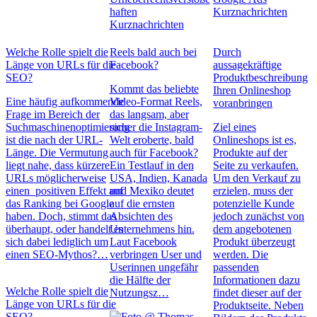
haften
Kurznachrichten
Kurznachrichten
Welche Rolle spielt die
Reels bald auch bei
Durch
Länge von URLs für die
Facebook?
aussagekräftige
SEO?
Produktbeschreibung
Kommt das beliebte
Ihren Onlineshop
Eine häufig aufkommende
Video-Format Reels,
voranbringen
Frage im Bereich der
das langsam, aber
Suchmaschinenoptimierung
sicher die Instagram-
Ziel eines
ist die nach der URL-
Welt eroberte, bald
Onlineshops ist es,
Länge. Die Vermutung
auch für Facebook?
Produkte auf der
liegt nahe, dass kürzere
Ein Testlauf in den
Seite zu verkaufen.
URLs möglicherweise
USA, Indien, Kanada
Um den Verkauf zu
einen positiven Effekt auf
und Mexiko deutet
erzielen, muss der
das Ranking bei Google
auf die ernsten
potenzielle Kunde
haben. Doch, stimmt das
Absichten des
jedoch zunächst von
überhaupt, oder handelt es
Unternehmens hin.
dem angebotenen
sich dabei lediglich um
Laut Facebook
Produkt überzeugt
einen SEO-Mythos?…
verbringen User und
werden. Die
Userinnen ungefähr
passenden
die Hälfte der
Informationen dazu
Welche Rolle spielt die
Nutzungsz…
findet dieser auf der
Länge von URLs für die
Produktseite. Neben
SEO?