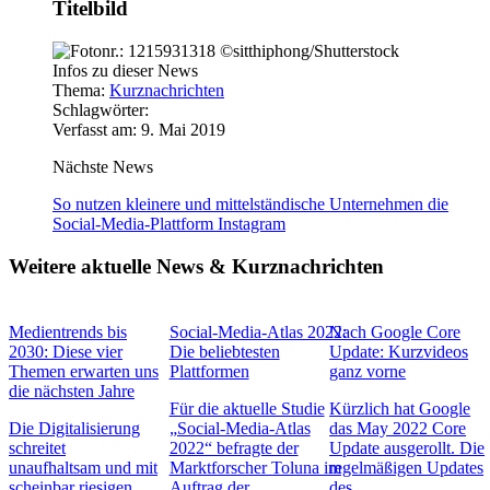
Titelbild
Infos zu dieser News
Thema:
Kurznachrichten
Schlagwörter:
Verfasst am: 9. Mai 2019
Nächste News
So nutzen kleinere und mittelständische Unternehmen die
Social-Media-Plattform Instagram
Weitere aktuelle News & Kurznachrichten
Medientrends bis
Social-Media-Atlas 2022:
Nach Google Core
2030: Diese vier
Die beliebtesten
Update: Kurzvideos
Themen erwarten uns
Plattformen
ganz vorne
die nächsten Jahre
Für die aktuelle Studie
Kürzlich hat Google
Die Digitalisierung
„Social-Media-Atlas
das May 2022 Core
schreitet
2022“ befragte der
Update ausgerollt. Die
unaufhaltsam und mit
Marktforscher Toluna im
regelmäßigen Updates
scheinbar riesigen
Auftrag der
des