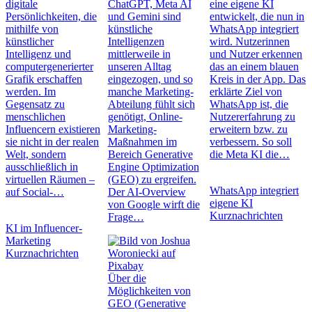
digitale
ChatGPT, Meta AI
eine eigene KI
Persönlichkeiten, die
und Gemini sind
entwickelt, die nun in
mithilfe von
künstliche
WhatsApp integriert
künstlicher
Intelligenzen
wird. Nutzerinnen
Intelligenz und
mittlerweile in
und Nutzer erkennen
computergenerierter
unseren Alltag
das an einem blauen
Grafik erschaffen
eingezogen, und so
Kreis in der App. Das
werden. Im
manche Marketing-
erklärte Ziel von
Gegensatz zu
Abteilung fühlt sich
WhatsApp ist, die
menschlichen
genötigt, Online-
Nutzererfahrung zu
Influencern existieren
Marketing-
erweitern bzw. zu
sie nicht in der realen
Maßnahmen im
verbessern. So soll
Welt, sondern
Bereich Generative
die Meta KI die…
ausschließlich in
Engine Optimization
virtuellen Räumen –
(GEO) zu ergreifen.
WhatsApp integriert
auf Social-…
Der AI-Overview
eigene KI
von Google wirft die
Kurznachrichten
Frage…
KI im Influencer-
Marketing
Kurznachrichten
Über die
Möglichkeiten von
GEO (Generative