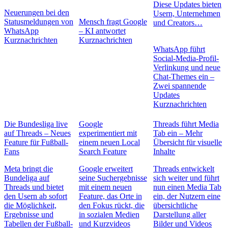
Diese Updates bieten
Neuerungen bei den
Usern, Unternehmen
Statusmeldungen von
Mensch fragt Google
und Creators…
WhatsApp
– KI antwortet
Kurznachrichten
Kurznachrichten
WhatsApp führt
Social-Media-Profil-
Verlinkung und neue
Chat-Themes ein –
Zwei spannende
Updates
Kurznachrichten
Die Bundesliga live
Google
Threads führt Media
auf Threads – Neues
experimentiert mit
Tab ein – Mehr
Feature für Fußball-
einem neuen Local
Übersicht für visuelle
Fans
Search Feature
Inhalte
Meta bringt die
Google erweitert
Threads entwickelt
Bundeliga auf
seine Suchergebnisse
sich weiter und führt
Threads und bietet
mit einem neuen
nun einen Media Tab
den Usern ab sofort
Feature, das Orte in
ein, der Nutzern eine
die Möglichkeit,
den Fokus rückt, die
übersichtliche
Ergebnisse und
in sozialen Medien
Darstellung aller
Tabellen der Fußball-
und Kurzvideos
Bilder und Videos