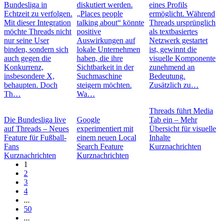
Bundesliga in
diskutiert werden.
eines Profils
Echtzeit zu verfolgen.
„Places people
ermöglicht. Während
Mit dieser Integration
talking about“ könnte
Threads ursprünglich
möchte Threads nicht
positive
als textbasiertes
nur seine User
Auswirkungen auf
Netzwerk gestartet
binden, sondern sich
lokale Unternehmen
ist, gewinnt die
auch gegen die
haben, die ihre
visuelle Komponente
Konkurrenz,
Sichtbarkeit in der
zunehmend an
insbesondere X,
Suchmaschine
Bedeutung.
behaupten. Doch
steigern möchten.
Zusätzlich zu…
Th…
Wa…
Threads führt Media
Die Bundesliga live
Google
Tab ein – Mehr
auf Threads – Neues
experimentiert mit
Übersicht für visuelle
Feature für Fußball-
einem neuen Local
Inhalte
Fans
Search Feature
Kurznachrichten
Kurznachrichten
Kurznachrichten
1
2
3
4
...
50
...