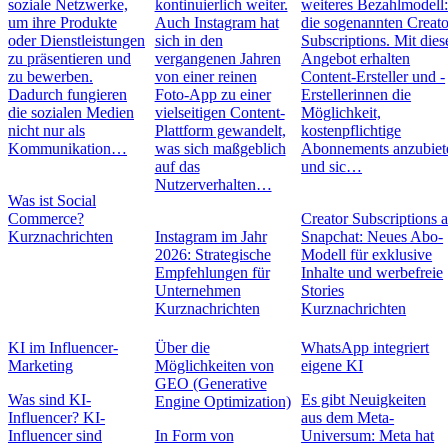
soziale Netzwerke,
kontinuierlich weiter.
weiteres Bezahlmodell
um ihre Produkte
Auch Instagram hat
die sogenannten Creato
oder Dienstleistungen
sich in den
Subscriptions. Mit die
zu präsentieren und
vergangenen Jahren
Angebot erhalten
zu bewerben.
von einer reinen
Content-Ersteller und -
Dadurch fungieren
Foto-App zu einer
Erstellerinnen die
die sozialen Medien
vielseitigen Content-
Möglichkeit,
nicht nur als
Plattform gewandelt,
kostenpflichtige
Kommunikation…
was sich maßgeblich
Abonnements anzubiet
auf das
und sic…
Nutzerverhalten…
Was ist Social
Commerce?
Creator Subscriptions 
Kurznachrichten
Instagram im Jahr
Snapchat: Neues Abo-
2026: Strategische
Modell für exklusive
Empfehlungen für
Inhalte und werbefreie
Unternehmen
Stories
Kurznachrichten
Kurznachrichten
KI im Influencer-
Über die
WhatsApp integriert
Marketing
Möglichkeiten von
eigene KI
GEO (Generative
Was sind KI-
Es gibt Neuigkeiten
Engine Optimization)
Influencer? KI-
aus dem Meta-
Influencer sind
In Form von
Universum: Meta hat