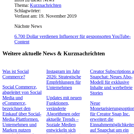
Thema:
Kurznachrichten
Schlagwörter:
Verfasst am: 19. November 2019
Nächste News
6.700 Dollar verdienen Influencer für gesponsorten YouTube-
Content
Weitere aktuelle News & Kurznachrichten
Was ist Social
Instagram im Jahr
Creator Subscriptions 
Commerce?
2026: Strategische
Snapchat: Neues Abo-
Empfehlungen für
Modell für exklusive
Social Commerce,
Unternehmen
Inhalte und werbefreie
abgeleitet von Social
Stories
Media und
Updates mit neuen
eCommerce,
Funktionen,
Neue
bezeichnet den
veränderte
Monetarisierungsoptio
Einkauf über Social-
Algorithmen oder
für Creator Snap Inc.
Media-Plattformen.
aktuelle Trends –
erweitert die
Unternehmen und
Soziale Medien
Einnahmemöglichkeite
Marken nutzen
entwickeln sich
auf Snapchat um ein