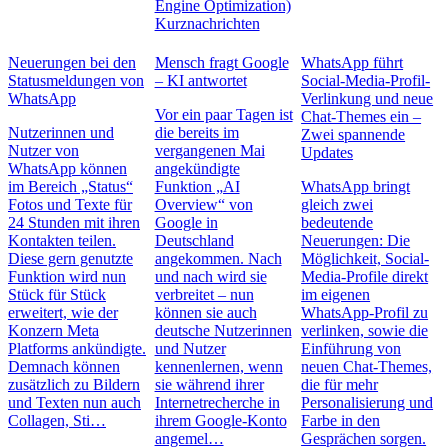
Engine Optimization)
Kurznachrichten
Neuerungen bei den
Mensch fragt Google
WhatsApp führt
Statusmeldungen von
– KI antwortet
Social-Media-Profil-
WhatsApp
Verlinkung und neue
Vor ein paar Tagen ist
Chat-Themes ein –
Nutzerinnen und
die bereits im
Zwei spannende
Nutzer von
vergangenen Mai
Updates
WhatsApp können
angekündigte
im Bereich „Status“
Funktion „AI
WhatsApp bringt
Fotos und Texte für
Overview“ von
gleich zwei
24 Stunden mit ihren
Google in
bedeutende
Kontakten teilen.
Deutschland
Neuerungen: Die
Diese gern genutzte
angekommen. Nach
Möglichkeit, Social-
Funktion wird nun
und nach wird sie
Media-Profile direkt
Stück für Stück
verbreitet – nun
im eigenen
erweitert, wie der
können sie auch
WhatsApp-Profil zu
Konzern Meta
deutsche Nutzerinnen
verlinken, sowie die
Platforms ankündigte.
und Nutzer
Einführung von
Demnach können
kennenlernen, wenn
neuen Chat-Themes,
zusätzlich zu Bildern
sie während ihrer
die für mehr
und Texten nun auch
Internetrecherche in
Personalisierung und
Collagen, Sti…
ihrem Google-Konto
Farbe in den
angemel…
Gesprächen sorgen.