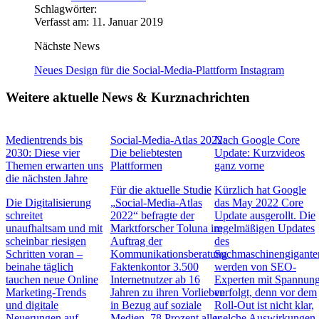
Schlagwörter:
Verfasst am: 11. Januar 2019
Nächste News
Neues Design für die Social-Media-Plattform Instagram
Weitere aktuelle News & Kurznachrichten
Medientrends bis
Social-Media-Atlas 2022:
Nach Google Core
2030: Diese vier
Die beliebtesten
Update: Kurzvideos
Themen erwarten uns
Plattformen
ganz vorne
die nächsten Jahre
Für die aktuelle Studie
Kürzlich hat Google
Die Digitalisierung
„Social-Media-Atlas
das May 2022 Core
schreitet
2022“ befragte der
Update ausgerollt. Die
unaufhaltsam und mit
Marktforscher Toluna im
regelmäßigen Updates
scheinbar riesigen
Auftrag der
des
Schritten voran –
Kommunikationsberatung
Suchmaschinengigante
beinahe täglich
Faktenkontor 3.500
werden von SEO-
tauchen neue Online
Internetnutzer ab 16
Experten mit Spannun
Marketing-Trends
Jahren zu ihren Vorlieben
verfolgt, denn vor dem
und digitale
in Bezug auf soziale
Roll-Out ist nicht klar,
Neuerungen auf,
Medien. 78 Prozent aller
welche Auswirkungen