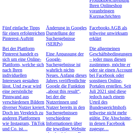
Produktbeschreibung
Ihren Onlineshop
voranbringen
Kurznachrichten
Fünf einfache Tipps
Änderung in Googles
Facebooks AGB als
für einen erfolgreichen
Darstellung der
teilweise unwirksam
Pinterest-Auftritt
Suchergebnisse
erklärt
(SERPs)
Bei der Plattform
Die allgemeinen
Pinterest handelt es
Eine Anpassung der
Geschäftsbedingungen
sich um eine Online-
Google-
– jeder muss diesen
Plattform, welche sich
Suchergebnisse ist
zustimmen, möchte er
nach Ihren
wahrlich nichts
oder sie einen Account
individuellen
Neues. Anfang dieses
bei Facebook oder
Interessen gestalten
Jahres veröffentlichte
sonstigen Online-
lässt. Und zwar wird
Google die Funktion
Portalen erstellen. Seit
eine persönliche
„about this result“,
Juli 2021 sind diese
Pinnwand aus
bei der die
jedoch nach einem
verschiedenen Bildern
Nutzerinnen und
Urteil des
diverser Nutzer kreiert.
Nutzer bereits in den
Bundesgerichtshofs
Doch im Vergleich zu
Suchergebnissen
teilweise nicht mehr
anderen Plattformen
verschiedene
gültig. Die Abschnitte,
wie Instagram, TikTok
Informationen über
in denen Facebook
und Co. ist…
die jeweilige Website
zugespr…