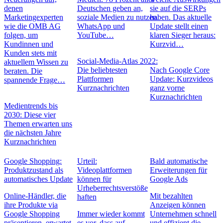
denen
Deutschen geben an,
sie auf die SERPs
Marketingexperten
soziale Medien zu nutzen.
haben. Das aktuelle
wie die OMB AG
WhatsApp und
Update stellt einen
folgen, um
YouTube…
klaren Sieger heraus:
Kundinnen und
Kurzvid…
Kunden stets mit
Social-Media-Atlas 2022:
aktuellem Wissen zu
Die beliebtesten
Nach Google Core
beraten. Die
Plattformen
Update: Kurzvideos
spannende Frage…
Kurznachrichten
ganz vorne
Kurznachrichten
Medientrends bis
2030: Diese vier
Themen erwarten uns
die nächsten Jahre
Kurznachrichten
Google Shopping:
Urteil:
Bald automatische
Produktzustand als
Videoplattformen
Erweiterungen für
automatisches Update
können für
Google Ads
Urheberrechtsverstöße
Online-Händler, die
Mit bezahlten
haften
ihre Produkte via
Anzeigen können
Google Shopping
Immer wieder kommt
Unternehmen schnell
präsentieren, erwartet
es vor, dass auf
und effizient die