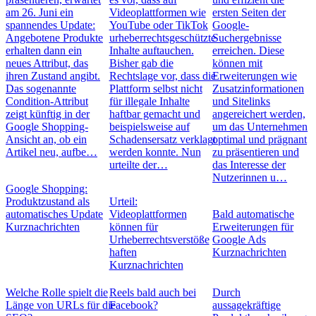
am 26. Juni ein
Videoplattformen wie
ersten Seiten der
spannendes Update:
YouTube oder TikTok
Google-
Angebotene Produkte
urheberrechtsgeschützte
Suchergebnisse
erhalten dann ein
Inhalte auftauchen.
erreichen. Diese
neues Attribut, das
Bisher gab die
können mit
ihren Zustand angibt.
Rechtslage vor, dass die
Erweiterungen wie
Das sogenannte
Plattform selbst nicht
Zusatzinformationen
Condition-Attribut
für illegale Inhalte
und Sitelinks
zeigt künftig in der
haftbar gemacht und
angereichert werden,
Google Shopping-
beispielsweise auf
um das Unternehmen
Ansicht an, ob ein
Schadensersatz verklagt
optimal und prägnant
Artikel neu, aufbe…
werden konnte. Nun
zu präsentieren und
urteilte der…
das Interesse der
Nutzerinnen u…
Google Shopping:
Produktzustand als
Urteil:
automatisches Update
Videoplattformen
Bald automatische
Kurznachrichten
können für
Erweiterungen für
Urheberrechtsverstöße
Google Ads
haften
Kurznachrichten
Kurznachrichten
Welche Rolle spielt die
Reels bald auch bei
Durch
Länge von URLs für die
Facebook?
aussagekräftige