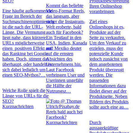
SEO?
Produktbeschreibung
Kommt das beliebte
Ihren Onlineshop
Eine häufig aufkommende
Video-Format Reels,
voranbringen
Frage im Bereich der
das langsam, aber
Suchmaschinenoptimierung
sicher die Instagram-
Ziel eines
ist die nach der URL-
Welt eroberte, bald
Onlineshops ist es,
Länge. Die Vermutung
auch für Facebook?
Produkte auf der
liegt nahe, dass kürzere
Ein Testlauf in den
Seite zu verkaufen.
URLs möglicherweise
USA, Indien, Kanada
Um den Verkauf zu
einen positiven Effekt auf
und Mexiko deutet
erzielen, muss der
das Ranking bei Google
auf die ernsten
potenzielle Kunde
haben. Doch, stimmt das
Absichten des
jedoch zunächst von
überhaupt, oder handelt es
Unternehmens hin.
dem angebotenen
sich dabei lediglich um
Laut Facebook
Produkt überzeugt
einen SEO-Mythos?…
verbringen User und
werden. Die
Userinnen ungefähr
passenden
die Hälfte der
Informationen dazu
Welche Rolle spielt die
Nutzungsz…
findet dieser auf der
Länge von URLs für die
Produktseite. Neben
SEO?
Bildern des Produkts
Kurznachrichten
sollte auch eine au…
Reels bald auch bei
Facebook?
Kurznachrichten
Durch
aussagekräftige