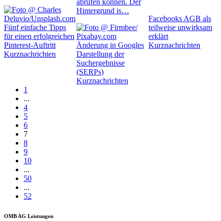
abrufen können. Der
Hintergrund is…
Facebooks AGB als
Fünf einfache Tipps
teilweise unwirksam
für einen erfolgreichen
erklärt
Pinterest-Auftritt
Änderung in Googles
Kurznachrichten
Kurznachrichten
Darstellung der
Suchergebnisse
(SERPs)
Kurznachrichten
1
...
4
5
6
7
8
9
10
...
50
...
52
OMB AG Leistungen