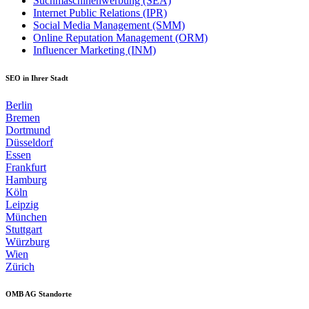
Suchmaschinenwerbung (SEA)
Internet Public Relations (IPR)
Social Media Management (SMM)
Online Reputation Management (ORM)
Influencer Marketing (INM)
SEO in Ihrer Stadt
Berlin
Bremen
Dortmund
Düsseldorf
Essen
Frankfurt
Hamburg
Köln
Leipzig
München
Stuttgart
Würzburg
Wien
Zürich
OMB AG Standorte