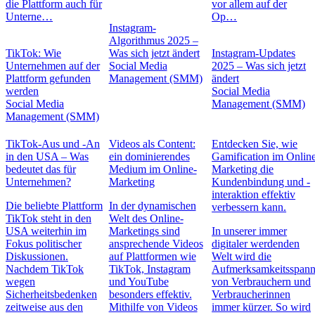
die Plattform auch für
vor allem auf der
Unterne…
Op…
Instagram-
Algorithmus 2025 –
TikTok: Wie
Was sich jetzt ändert
Instagram-Updates
Unternehmen auf der
Social Media
2025 – Was sich jetzt
Plattform gefunden
Management (SMM)
ändert
werden
Social Media
Social Media
Management (SMM)
Management (SMM)
TikTok-Aus und -An
Videos als Content:
Entdecken Sie, wie
in den USA – Was
ein dominierendes
Gamification im Onlin
bedeutet das für
Medium im Online-
Marketing die
Unternehmen?
Marketing
Kundenbindung und -
interaktion effektiv
Die beliebte Plattform
In der dynamischen
verbessern kann.
TikTok steht in den
Welt des Online-
USA weiterhin im
Marketings sind
In unserer immer
Fokus politischer
ansprechende Videos
digitaler werdenden
Diskussionen.
auf Plattformen wie
Welt wird die
Nachdem TikTok
TikTok, Instagram
Aufmerksamkeitsspan
wegen
und YouTube
von Verbrauchern und
Sicherheitsbedenken
besonders effektiv.
Verbraucherinnen
zeitweise aus den
Mithilfe von Videos
immer kürzer. So wird