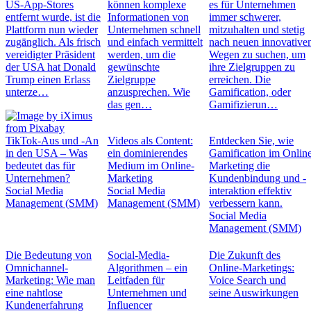
US-App-Stores
können komplexe
es für Unternehmen
entfernt wurde, ist die
Informationen von
immer schwerer,
Plattform nun wieder
Unternehmen schnell
mitzuhalten und stetig
zugänglich. Als frisch
und einfach vermittelt
nach neuen innovative
vereidigter Präsident
werden, um die
Wegen zu suchen, um
der USA hat Donald
gewünschte
ihre Zielgruppen zu
Trump einen Erlass
Zielgruppe
erreichen. Die
unterze…
anzusprechen. Wie
Gamification, oder
das gen…
Gamifizierun…
TikTok-Aus und -An
Videos als Content:
Entdecken Sie, wie
in den USA – Was
ein dominierendes
Gamification im Onlin
bedeutet das für
Medium im Online-
Marketing die
Unternehmen?
Marketing
Kundenbindung und -
Social Media
Social Media
interaktion effektiv
Management (SMM)
Management (SMM)
verbessern kann.
Social Media
Management (SMM)
Die Bedeutung von
Social-Media-
Die Zukunft des
Omnichannel-
Algorithmen – ein
Online-Marketings:
Marketing: Wie man
Leitfaden für
Voice Search und
eine nahtlose
Unternehmen und
seine Auswirkungen
Kundenerfahrung
Influencer