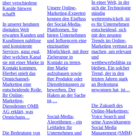
In einer Welt, in der
über verschiedene
Unsere Online-
sich die Technologie
Kanäle hinweg
Marketing-Experten
ständig
schafft
kennen den Einfluss
weiterentwickelt, ist
In unserer heutigen
der Social-Media-
es für Unternehmen
digitalen Welt
Plattformen. Sie
entscheidend, sich
erwarten Kunden und
bieten Unternehmen
mit den neusten
Kundinnen nahtlose
und Influencern eine
Trends im Online-
und konsistente
einzigartige
Marketing vertraut zu
Services, ganz egal,
Möglichkeit, mit ihrer
machen, um relevant
über welchen Kanal
Zielgruppe in
und
sie mit einer Marke in
Kontakt zu treten,
wettbewerbsfähig zu
Kontakt kommen.
ihre Marke
bleiben. Ein solcher
Hierbei spielt das
aufzubauen sowie
Trend, der in den
Omnichannel-
ihre Produkte oder
letzten Jahren stark
Marketing eine
Dienstleistungen zu
an Bedeutung
entscheidende Rolle.
bewerben. Der
gewonnen hat, ist…
Ihr Online-
Haken an der Sache
Marketing-
ist,…
Die Zukunft des
Dienstleister OMB
Online-Marketings:
AG erklärt, was
Social-Media-
Voice Search und
Omnichann…
Algorithmen – ein
seine Auswirkungen
Leitfaden für
Social Media
Die Bedeutung von
Unternehmen und
Management (SMM)