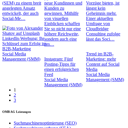
(SEM) zu einem breit
neue Kundinnen und
Vorzüge bieten, ist
angelegten Ansatz
Kunden zu
längst kein
entwickelt, der auch
gewinnen. Mithilfe
Geheimnis mehr.
Social-Me…
von visuellen
Einer aktuellen
Einblicken schaffen
Umfrage von
Sie so nicht nur eine
Cloudbridge
höhere Reichweite,
Consulting zufolge
LinkedIn-Werbung: Ihr
sondern auch eine
lässt das Soci…
Schlüssel zum Erfolg im
em…
B2B-Marketing
Social Media
Trend im B2B-
Management (SMM)
Instagram: Fünf
Marketing: mehr
Posting-Tipps für
Content auf Social
einen erfolgreichen
Media
Feed
Social Media
Social Media
Management (SMM)
Management (SMM)
1
2
3
OMB AG Leistungen
Suchmaschinenoptimierung (SEO)