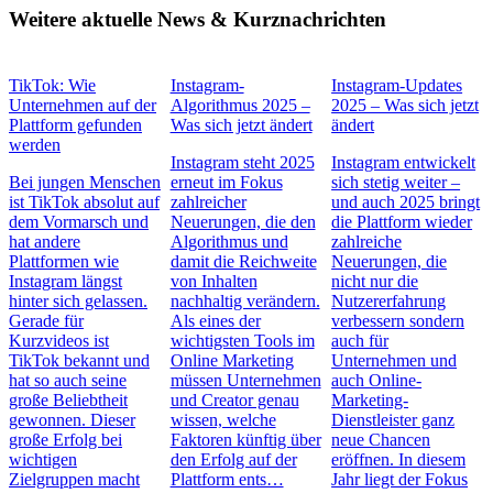
Weitere aktuelle News & Kurznachrichten
TikTok: Wie
Instagram-
Instagram-Updates
Unternehmen auf der
Algorithmus 2025 –
2025 – Was sich jetzt
Plattform gefunden
Was sich jetzt ändert
ändert
werden
Instagram steht 2025
Instagram entwickelt
Bei jungen Menschen
erneut im Fokus
sich stetig weiter –
ist TikTok absolut auf
zahlreicher
und auch 2025 bringt
dem Vormarsch und
Neuerungen, die den
die Plattform wieder
hat andere
Algorithmus und
zahlreiche
Plattformen wie
damit die Reichweite
Neuerungen, die
Instagram längst
von Inhalten
nicht nur die
hinter sich gelassen.
nachhaltig verändern.
Nutzererfahrung
Gerade für
Als eines der
verbessern sondern
Kurzvideos ist
wichtigsten Tools im
auch für
TikTok bekannt und
Online Marketing
Unternehmen und
hat so auch seine
müssen Unternehmen
auch Online-
große Beliebtheit
und Creator genau
Marketing-
gewonnen. Dieser
wissen, welche
Dienstleister ganz
große Erfolg bei
Faktoren künftig über
neue Chancen
wichtigen
den Erfolg auf der
eröffnen. In diesem
Zielgruppen macht
Plattform ents…
Jahr liegt der Fokus