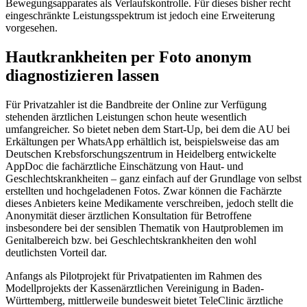
Bewegungsapparates als Verlaufskontrolle. Für dieses bisher recht
eingeschränkte Leistungsspektrum ist jedoch eine Erweiterung
vorgesehen.
Hautkrankheiten per Foto anonym
diagnostizieren lassen
Für Privatzahler ist die Bandbreite der Online zur Verfügung
stehenden ärztlichen Leistungen schon heute wesentlich
umfangreicher. So bietet neben dem Start-Up, bei dem die AU bei
Erkältungen per WhatsApp erhältlich ist, beispielsweise das am
Deutschen Krebsforschungszentrum in Heidelberg entwickelte
AppDoc die fachärztliche Einschätzung von Haut- und
Geschlechtskrankheiten – ganz einfach auf der Grundlage von selbst
erstellten und hochgeladenen Fotos. Zwar können die Fachärzte
dieses Anbieters keine Medikamente verschreiben, jedoch stellt die
Anonymität dieser ärztlichen Konsultation für Betroffene
insbesondere bei der sensiblen Thematik von Hautproblemen im
Genitalbereich bzw. bei Geschlechtskrankheiten den wohl
deutlichsten Vorteil dar.
Anfangs als Pilotprojekt für Privatpatienten im Rahmen des
Modellprojekts der Kassenärztlichen Vereinigung in Baden-
Württemberg, mittlerweile bundesweit bietet TeleClinic ärztliche