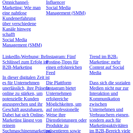
Omnichannel-
Influencer
Marketing: Wie man
Social Media
eine nahtlose
Management (SMM)
Kundenerfahrung
über verschiedene
Kanäle hinweg
schafft
Social Media
Management (SMM)
LinkedIn-Werbung: Ihr
Instagram: Fünf
Trend im B2B-
Schlüssel zum Erfolg im
Posting-Tipps für
Marketing: mehr
B2B-Marketing
einen erfolgreichen
Content auf Social
Feed
Media
In dieser digitalen Zeit ist
es für Unternehmen
Die Plattform
Dass sich die sozialen
unerlässlich, ihre Präsenz
Instagram bietet
Medien nicht nur zur
online zu stärken, um
Unternehmen
Interaktion und
potenzielle Kunden
erfolgreiche
Kommunikation
anzusprechen und ihr
Möglichkeiten, um
zwischen
Geschäft auszubauen.
auf professionelle
Unternehmen und
Dabei hat sich Online-
Weise ihre
Verbrauchern eignen,
Marketing längst von
Dienstleistungen oder
sondern auch für
reinem
Produkte zu
Marketingaktivitäten
Suchmaschinenmarketing
präsentieren sowie
im B2B-Bereich viele