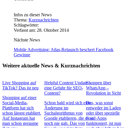
Infos zu dieser News
Thema:
Kurznachrichten
Schlagwörter:
Verfasst am: 28. Oktober 2014
Nächste News
Mobile Advertising: Atlas-Relaunch beschert Facebook
Gewinne
Weitere aktuelle News & Kurznachrichten
Live Shopping auf
Helpful Content Update –
Shoppen über
TikTok? Das ist neu
eine Gefahr für SEO-
WhatsApp –
Content?
Revolution in Sicht
Shopping auf einer
Social-Media-
Schon bald wird sich eine
Das, was sonst
Plattform hat sich
Änderung im
entweder im Laden
schon längst etabliert.
Suchalgorithmus von
oder über spezielle
Auf Instagram hat
Google etablieren, die es so
Food-Apps
man schon geraume
noch nie gab. Das von
funktioniert, ist nun