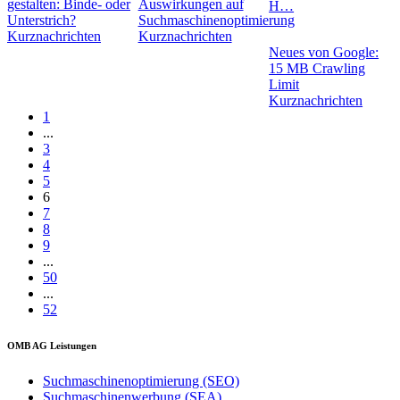
gestalten: Binde- oder
Auswirkungen auf
H…
Unterstrich?
Suchmaschinenoptimierung
Kurznachrichten
Kurznachrichten
Neues von Google:
15 MB Crawling
Limit
Kurznachrichten
1
...
3
4
5
6
7
8
9
...
50
...
52
OMB AG Leistungen
Suchmaschinenoptimierung (SEO)
Suchmaschinenwerbung (SEA)