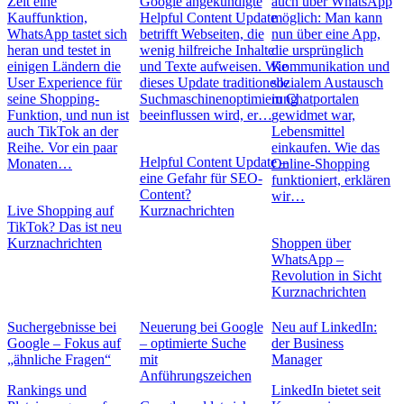
Zeit eine
Google angekündigte
auch über WhatsApp
Kauffunktion,
Helpful Content Update
möglich: Man kann
WhatsApp tastet sich
betrifft Webseiten, die
nun über eine App,
heran und testet in
wenig hilfreiche Inhalte
die ursprünglich
einigen Ländern die
und Texte aufweisen. Wie
Kommunikation und
User Experience für
dieses Update traditionelle
sozialem Austausch
seine Shopping-
Suchmaschinenoptimierung
in Chatportalen
Funktion, und nun ist
beeinflussen wird, er…
gewidmet war,
auch TikTok an der
Lebensmittel
Reihe. Vor ein paar
einkaufen. Wie das
Helpful Content Update –
Monaten…
Online-Shopping
eine Gefahr für SEO-
funktioniert, erklären
Content?
wir…
Live Shopping auf
Kurznachrichten
TikTok? Das ist neu
Kurznachrichten
Shoppen über
WhatsApp –
Revolution in Sicht
Kurznachrichten
Suchergebnisse bei
Neuerung bei Google
Neu auf LinkedIn:
Google – Fokus auf
– optimierte Suche
der Business
„ähnliche Fragen“
mit
Manager
Anführungszeichen
Rankings und
LinkedIn bietet seit