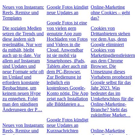
Neues von Instagram:
Google Fotos kündigt
Online-Marketing
Reels, Remixe und
neue Updates an
ohne Cookies – geht
Templates
das?
Google Fotos ist eine
Die sozialen Medien
von vielen gern
Cookies von
setzen die Trends und
genutzte App zum
Drittanbietern stehen
diese ändern sich
Hochladen von Fotos
vor dem Aus, denn
regelmäßig. Nur wer
und Videos in die
Google eliminiert
da mithält, bleibt
Cloud. Anwendbar
Cookies von
auch up to date. Vor
ist sie mobil via
Marketingdienstleister
allem auf Instagram
Smartphones, iPads,
aus dem Chrome
sind Updates und
Tablets aber auch mit
Browser. Die
neue Formate sehr oft
dem PC-Browser.
Umsetzung dieses
im Umlauf und
Zur Bedienung ist
Vorhabens prophezeit
erfordern konstante
lediglich ein
Google selbst für das
Beobachtung, um
kostenloses Google-
Jahr 2023. Was
keinem neuen Hype
Konto nötig. Die App
bedeutet das im
zu entgehen. Folgt
zeigt nach Installation
Umkehrschluss für die
man den ständigen
alle Bilddateien a…
Online-Marketing-
Änderungen der P…
Branche? Steht das
zukünftige Market…
Google Fotos kündigt
Neues von Instagram:
neue Updates an
Reels, Remixe und
Kurznachrichten
Online-Marketing