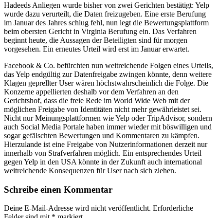
Hadeeds Anliegen wurde bisher von zwei Gerichten bestätigt: Yelp
wurde dazu verurteilt, die Daten freizugeben. Eine erste Berufung
im Januar des Jahres schlug fehl, nun legt die Bewertungsplattform
beim obersten Gericht in Virginia Berufung ein. Das Verfahren
beginnt heute, die Aussagen der Beteiligten sind für morgen
vorgesehen. Ein erneutes Urteil wird erst im Januar erwartet.
Facebook & Co. befürchten nun weitreichende Folgen eines Urteils,
das Yelp endgültig zur Datenfreigabe zwingen könnte, denn weitere
Klagen geprellter User wären höchstwahrscheinlich die Folge. Die
Konzerne appellierten deshalb vor dem Verfahren an den
Gerichtshof, dass die freie Rede im World Wide Web mit der
möglichen Freigabe von Identitäten nicht mehr gewährleistet sei.
Nicht nur Meinungsplattformen wie Yelp oder TripAdvisor, sondern
auch Social Media Portale haben immer wieder mit böswilligen und
sogar gefälschten Bewertungen und Kommentaren zu kämpfen.
Hierzulande ist eine Freigabe von Nutzerinformationen derzeit nur
innerhalb von Strafverfahren möglich. Ein entsprechendes Urteil
gegen Yelp in den USA könnte in der Zukunft auch international
weitreichende Konsequenzen für User nach sich ziehen.
Schreibe einen Kommentar
Deine E-Mail-Adresse wird nicht veröffentlicht.
Erforderliche
Felder sind mit
*
markiert