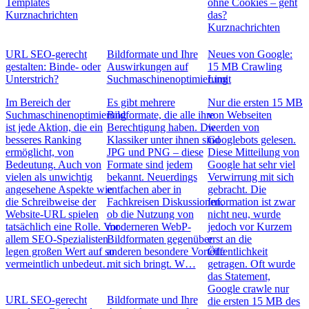
Templates
ohne Cookies – geht
Kurznachrichten
das?
Kurznachrichten
URL SEO-gerecht
Bildformate und Ihre
Neues von Google:
gestalten: Binde- oder
Auswirkungen auf
15 MB Crawling
Unterstrich?
Suchmaschinenoptimierung
Limit
Im Bereich der
Es gibt mehrere
Nur die ersten 15 MB
Suchmaschinenoptimierung
Bildformate, die alle ihre
von Webseiten
ist jede Aktion, die ein
Berechtigung haben. Die
werden von
besseres Ranking
Klassiker unter ihnen sind
Googlebots gelesen.
ermöglicht, von
JPG und PNG – diese
Diese Mitteilung von
Bedeutung. Auch von
Formate sind jedem
Google hat sehr viel
vielen als unwichtig
bekannt. Neuerdings
Verwirrung mit sich
angesehene Aspekte wie
entfachen aber in
gebracht. Die
die Schreibweise der
Fachkreisen Diskussionen,
Information ist zwar
Website-URL spielen
ob die Nutzung von
nicht neu, wurde
tatsächlich eine Rolle. Vor
moderneren WebP-
jedoch vor Kurzem
allem SEO-Spezialisten
Bildformaten gegenüber
erst an die
legen großen Wert auf so
anderen besondere Vorteile
Öffentlichkeit
vermeintlich unbedeut…
mit sich bringt. W…
getragen. Oft wurde
das Statement,
Google crawle nur
URL SEO-gerecht
Bildformate und Ihre
die ersten 15 MB des