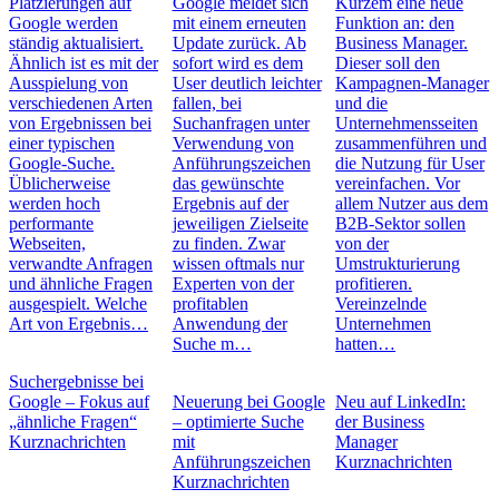
Platzierungen auf
Google meldet sich
Kurzem eine neue
Google werden
mit einem erneuten
Funktion an: den
ständig aktualisiert.
Update zurück. Ab
Business Manager.
Ähnlich ist es mit der
sofort wird es dem
Dieser soll den
Ausspielung von
User deutlich leichter
Kampagnen-Manager
verschiedenen Arten
fallen, bei
und die
von Ergebnissen bei
Suchanfragen unter
Unternehmensseiten
einer typischen
Verwendung von
zusammenführen und
Google-Suche.
Anführungszeichen
die Nutzung für User
Üblicherweise
das gewünschte
vereinfachen. Vor
werden hoch
Ergebnis auf der
allem Nutzer aus dem
performante
jeweiligen Zielseite
B2B-Sektor sollen
Webseiten,
zu finden. Zwar
von der
verwandte Anfragen
wissen oftmals nur
Umstrukturierung
und ähnliche Fragen
Experten von der
profitieren.
ausgespielt. Welche
profitablen
Vereinzelnde
Art von Ergebnis…
Anwendung der
Unternehmen
Suche m…
hatten…
Suchergebnisse bei
Google – Fokus auf
Neuerung bei Google
Neu auf LinkedIn:
„ähnliche Fragen“
– optimierte Suche
der Business
Kurznachrichten
mit
Manager
Anführungszeichen
Kurznachrichten
Kurznachrichten