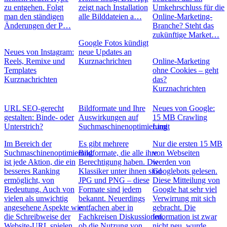
zu entgehen. Folgt
zeigt nach Installation
Umkehrschluss für die
man den ständigen
alle Bilddateien a…
Online-Marketing-
Änderungen der P…
Branche? Steht das
zukünftige Market…
Google Fotos kündigt
Neues von Instagram:
neue Updates an
Reels, Remixe und
Kurznachrichten
Online-Marketing
Templates
ohne Cookies – geht
Kurznachrichten
das?
Kurznachrichten
URL SEO-gerecht
Bildformate und Ihre
Neues von Google:
gestalten: Binde- oder
Auswirkungen auf
15 MB Crawling
Unterstrich?
Suchmaschinenoptimierung
Limit
Im Bereich der
Es gibt mehrere
Nur die ersten 15 MB
Suchmaschinenoptimierung
Bildformate, die alle ihre
von Webseiten
ist jede Aktion, die ein
Berechtigung haben. Die
werden von
besseres Ranking
Klassiker unter ihnen sind
Googlebots gelesen.
ermöglicht, von
JPG und PNG – diese
Diese Mitteilung von
Bedeutung. Auch von
Formate sind jedem
Google hat sehr viel
vielen als unwichtig
bekannt. Neuerdings
Verwirrung mit sich
angesehene Aspekte wie
entfachen aber in
gebracht. Die
die Schreibweise der
Fachkreisen Diskussionen,
Information ist zwar
Website-URL spielen
ob die Nutzung von
nicht neu, wurde