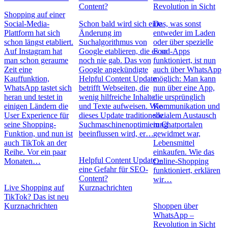
Content?
Revolution in Sicht
Shopping auf einer
Social-Media-
Schon bald wird sich eine
Das, was sonst
Plattform hat sich
Änderung im
entweder im Laden
schon längst etabliert.
Suchalgorithmus von
oder über spezielle
Auf Instagram hat
Google etablieren, die es so
Food-Apps
man schon geraume
noch nie gab. Das von
funktioniert, ist nun
Zeit eine
Google angekündigte
auch über WhatsApp
Kauffunktion,
Helpful Content Update
möglich: Man kann
WhatsApp tastet sich
betrifft Webseiten, die
nun über eine App,
heran und testet in
wenig hilfreiche Inhalte
die ursprünglich
einigen Ländern die
und Texte aufweisen. Wie
Kommunikation und
User Experience für
dieses Update traditionelle
sozialem Austausch
seine Shopping-
Suchmaschinenoptimierung
in Chatportalen
Funktion, und nun ist
beeinflussen wird, er…
gewidmet war,
auch TikTok an der
Lebensmittel
Reihe. Vor ein paar
einkaufen. Wie das
Helpful Content Update –
Monaten…
Online-Shopping
eine Gefahr für SEO-
funktioniert, erklären
Content?
wir…
Live Shopping auf
Kurznachrichten
TikTok? Das ist neu
Kurznachrichten
Shoppen über
WhatsApp –
Revolution in Sicht