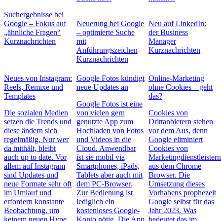
Suchergebnisse bei
Google – Fokus auf
Neuerung bei Google
Neu auf LinkedIn:
„ähnliche Fragen“
– optimierte Suche
der Business
Kurznachrichten
mit
Manager
Anführungszeichen
Kurznachrichten
Kurznachrichten
Neues von Instagram:
Google Fotos kündigt
Online-Marketing
Reels, Remixe und
neue Updates an
ohne Cookies – geht
Templates
das?
Google Fotos ist eine
Die sozialen Medien
von vielen gern
Cookies von
setzen die Trends und
genutzte App zum
Drittanbietern stehen
diese ändern sich
Hochladen von Fotos
vor dem Aus, denn
regelmäßig. Nur wer
und Videos in die
Google eliminiert
da mithält, bleibt
Cloud. Anwendbar
Cookies von
auch up to date. Vor
ist sie mobil via
Marketingdienstleister
allem auf Instagram
Smartphones, iPads,
aus dem Chrome
sind Updates und
Tablets aber auch mit
Browser. Die
neue Formate sehr oft
dem PC-Browser.
Umsetzung dieses
im Umlauf und
Zur Bedienung ist
Vorhabens prophezeit
erfordern konstante
lediglich ein
Google selbst für das
Beobachtung, um
kostenloses Google-
Jahr 2023. Was
keinem neuen Hype
Konto nötig. Die App
bedeutet das im