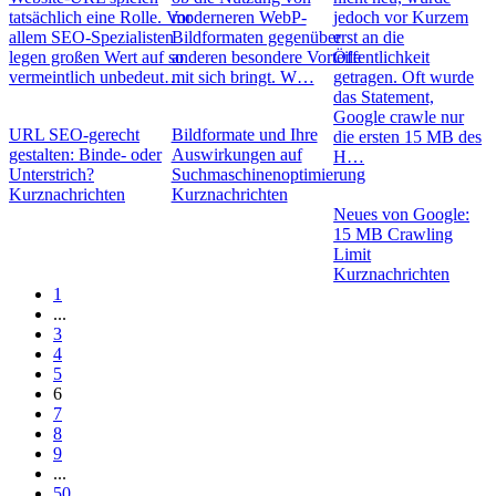
tatsächlich eine Rolle. Vor
moderneren WebP-
jedoch vor Kurzem
allem SEO-Spezialisten
Bildformaten gegenüber
erst an die
legen großen Wert auf so
anderen besondere Vorteile
Öffentlichkeit
vermeintlich unbedeut…
mit sich bringt. W…
getragen. Oft wurde
das Statement,
Google crawle nur
URL SEO-gerecht
Bildformate und Ihre
die ersten 15 MB des
gestalten: Binde- oder
Auswirkungen auf
H…
Unterstrich?
Suchmaschinenoptimierung
Kurznachrichten
Kurznachrichten
Neues von Google:
15 MB Crawling
Limit
Kurznachrichten
1
...
3
4
5
6
7
8
9
...
50