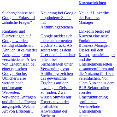
Kurznachrichten
Suchergebnisse bei
Neuerung bei Google
Neu auf LinkedIn:
Google – Fokus auf
– optimierte Suche
der Business
„ähnliche Fragen“
mit
Manager
Anführungszeichen
Rankings und
LinkedIn bietet seit
Platzierungen auf
Google meldet sich
Kurzem eine neue
Google werden
mit einem erneuten
Funktion an: den
ständig aktualisiert.
Update zurück. Ab
Business Manager.
Ähnlich ist es mit der
sofort wird es dem
Dieser soll den
Ausspielung von
User deutlich leichter
Kampagnen-Manager
verschiedenen Arten
fallen, bei
und die
von Ergebnissen bei
Suchanfragen unter
Unternehmensseiten
einer typischen
Verwendung von
zusammenführen und
Google-Suche.
Anführungszeichen
die Nutzung für User
Üblicherweise
das gewünschte
vereinfachen. Vor
werden hoch
Ergebnis auf der
allem Nutzer aus dem
performante
jeweiligen Zielseite
B2B-Sektor sollen
Webseiten,
zu finden. Zwar
von der
verwandte Anfragen
wissen oftmals nur
Umstrukturierung
und ähnliche Fragen
Experten von der
profitieren.
ausgespielt. Welche
profitablen
Vereinzelnde
Art von Ergebnis…
Anwendung der
Unternehmen
Suche m…
hatten…